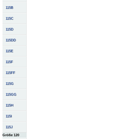
115B
115C
115D
115DD
115E
115F
115FF
115G
115GG
115H
115I
115J
Größe 120