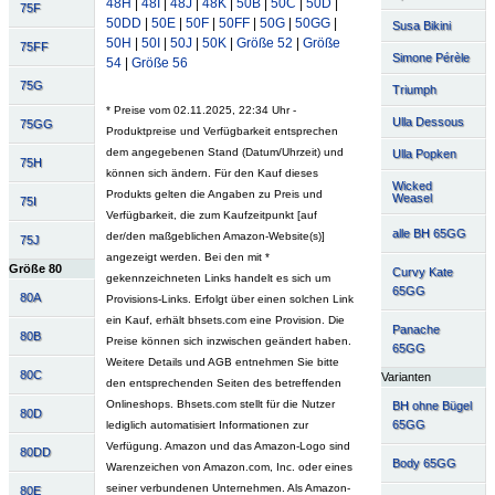
48H
|
48I
|
48J
|
48K
|
50B
|
50C
|
50D
|
75F
50DD
|
50E
|
50F
|
50FF
|
50G
|
50GG
|
Susa Bikini
50H
|
50I
|
50J
|
50K
|
Größe 52
|
Größe
75FF
Simone Pérèle
54
|
Größe 56
75G
Triumph
* Preise vom 02.11.2025, 22:34 Uhr -
Ulla Dessous
75GG
Produktpreise und Verfügbarkeit entsprechen
dem angegebenen Stand (Datum/Uhrzeit) und
Ulla Popken
75H
können sich ändern. Für den Kauf dieses
Wicked
Produkts gelten die Angaben zu Preis und
Weasel
75I
Verfügbarkeit, die zum Kaufzeitpunkt [auf
alle BH 65GG
der/den maßgeblichen Amazon-Website(s)]
75J
angezeigt werden. Bei den mit *
Größe 80
Curvy Kate
gekennzeichneten Links handelt es sich um
65GG
80A
Provisions-Links. Erfolgt über einen solchen Link
ein Kauf, erhält bhsets.com eine Provision. Die
Panache
80B
Preise können sich inzwischen geändert haben.
65GG
Weitere Details und AGB entnehmen Sie bitte
80C
Varianten
den entsprechenden Seiten des betreffenden
Onlineshops. Bhsets.com stellt für die Nutzer
BH ohne Bügel
80D
65GG
lediglich automatisiert Informationen zur
Verfügung. Amazon und das Amazon-Logo sind
80DD
Body 65GG
Warenzeichen von Amazon.com, Inc. oder eines
seiner verbundenen Unternehmen. Als Amazon-
80E