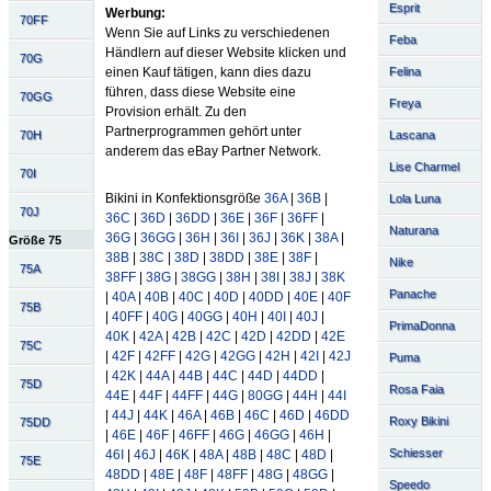
Esprit
Werbung:
70FF
Wenn Sie auf Links zu verschiedenen
Feba
Händlern auf dieser Website klicken und
70G
Felina
einen Kauf tätigen, kann dies dazu
führen, dass diese Website eine
70GG
Freya
Provision erhält. Zu den
Partnerprogrammen gehört unter
Lascana
70H
anderem das eBay Partner Network.
Lise Charmel
70I
Bikini in Konfektionsgröße
36A
|
36B
|
Lola Luna
70J
36C
|
36D
|
36DD
|
36E
|
36F
|
36FF
|
Naturana
36G
|
36GG
|
36H
|
36I
|
36J
|
36K
|
38A
|
Größe 75
38B
|
38C
|
38D
|
38DD
|
38E
|
38F
|
Nike
75A
38FF
|
38G
|
38GG
|
38H
|
38I
|
38J
|
38K
Panache
|
40A
|
40B
|
40C
|
40D
|
40DD
|
40E
|
40F
75B
|
40FF
|
40G
|
40GG
|
40H
|
40I
|
40J
|
PrimaDonna
40K
|
42A
|
42B
|
42C
|
42D
|
42DD
|
42E
75C
|
42F
|
42FF
|
42G
|
42GG
|
42H
|
42I
|
42J
Puma
|
42K
|
44A
|
44B
|
44C
|
44D
|
44DD
|
75D
Rosa Faia
44E
|
44F
|
44FF
|
44G
|
80GG
|
44H
|
44I
|
44J
|
44K
|
46A
|
46B
|
46C
|
46D
|
46DD
Roxy Bikini
75DD
|
46E
|
46F
|
46FF
|
46G
|
46GG
|
46H
|
Schiesser
46I
|
46J
|
46K
|
48A
|
48B
|
48C
|
48D
|
75E
48DD
|
48E
|
48F
|
48FF
|
48G
|
48GG
|
Speedo