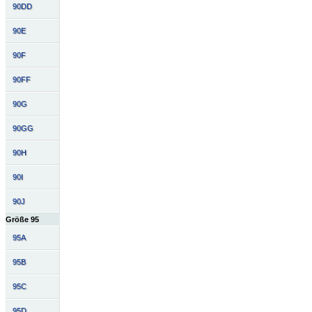
90DD
90E
90F
90FF
90G
90GG
90H
90I
90J
Größe 95
95A
95B
95C
95D