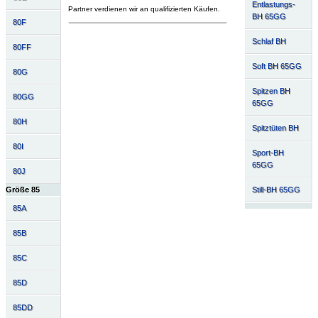
Entlastungs-
Partner verdienen wir an qualifizierten Käufen.
BH 65GG
80F
Schlaf BH
80FF
Soft BH 65GG
80G
Spitzen BH
80GG
65GG
80H
Spitztüten BH
80I
Sport-BH
65GG
80J
Still-BH 65GG
Größe 85
85A
85B
85C
85D
85DD