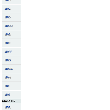
110B
110C
110D
110DD
110E
110F
110FF
110G
110GG
110H
110I
110J
Größe 115
115A