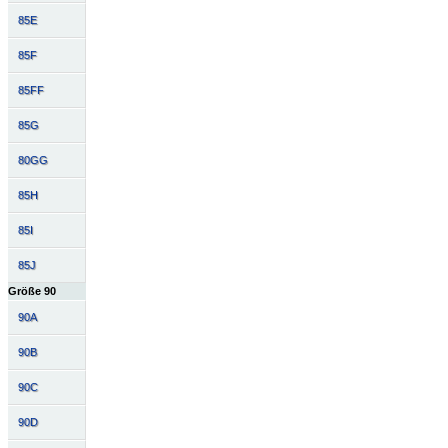
85E
85F
85FF
85G
80GG
85H
85I
85J
Größe 90
90A
90B
90C
90D