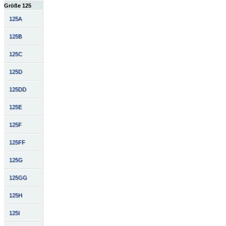
Größe 125
125A
125B
125C
125D
125DD
125E
125F
125FF
125G
125GG
125H
125I