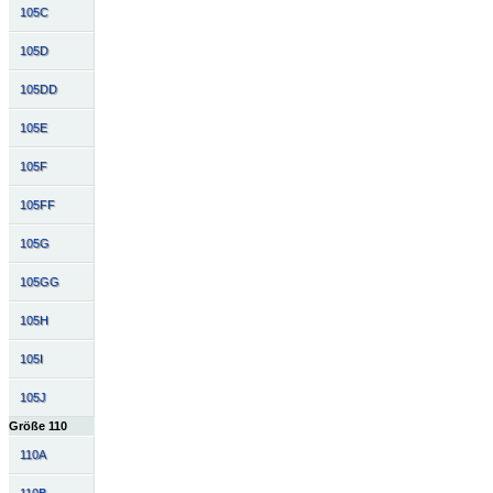
105C
105D
105DD
105E
105F
105FF
105G
105GG
105H
105I
105J
Größe 110
110A