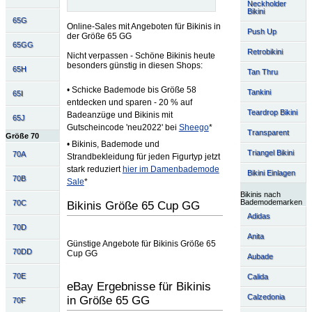
Neckholder
Bikini
65G
Online-Sales mit Angeboten für Bikinis in
Push Up
der Größe 65 GG
65GG
Retrobikini
Nicht verpassen - Schöne Bikinis heute
besonders günstig in diesen Shops:
65H
Tan Thru
• Schicke Bademode bis Größe 58
Tankini
65I
entdecken und sparen - 20 % auf
Teardrop Bikini
Badeanzüge und Bikinis mit
65J
Gutscheincode 'neu2022' bei
Sheego
*
Transparent
Größe 70
• Bikinis, Bademode und
Triangel Bikini
70A
Strandbekleidung für jeden Figurtyp jetzt
stark reduziert
hier im Damenbademode
Bikini Einlagen
70B
Sale
*
Bikinis nach
Bademodemarken
70C
Bikinis Größe 65 Cup GG
Adidas
70D
Anita
Günstige Angebote für Bikinis Größe 65
70DD
Cup GG
Aubade
70E
Calida
eBay Ergebnisse für Bikinis
Calzedonia
in Größe 65 GG
70F