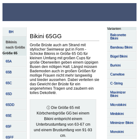
Varianten
BH
Balconette
Bikini 65GG
Bikini
Bikinis
Große Brüste auch am Strand mit
Bandeau Bikini
nach Größe
stylischer Swimwear gut in Form -
Größe 65
Schicke Bikinis in Größe 65 GG für
Bügel Bikini
kleinen Umfang mit großen Cups für
65A
große Oberweiten geben einem üppigen
Burkini
Busen den nötigen Halt. Längst müssen
Bademoden auch in großen Größen für
65B
Cameltoe
mollige Frauen nicht mehr langweilig
und bieder aussehen. Dabei verteilen sie
65C
C-String
das Gewicht der Brüste für ein
angenehmes Tragen und zaubern ein
Maximizer
tolles Dekolleté.
65D
Bikini
Microbikini
65DD
ⓘ Die Größe 65 mit
Körbchenbgröße GG bei einem
Minibikini
65E
Bikini entspricht einem
Minimizer Bikini
Unterbrustumfang von 63-67 cm
65F
und einem Brustumfang von 91-93
Monokini
cm.
65FF