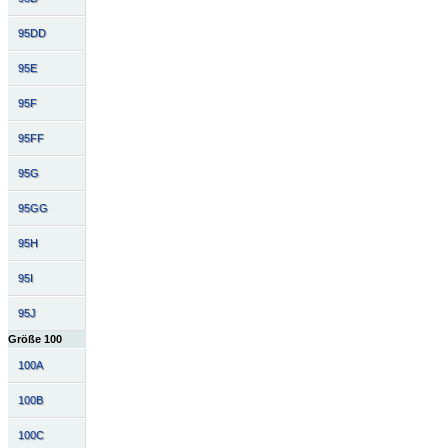
95DD
95E
95F
95FF
95G
95GG
95H
95I
95J
Größe 100
100A
100B
100C