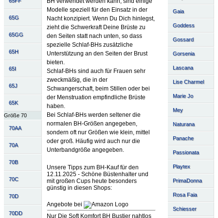
BH verwendet werden kann, sind einige
65FF
Modelle speziell für den Einsatz in der
Gaia
65G
Nacht konzipiert. Wenn Du Dich hinlegst,
Goddess
zieht die Schwerkraft Deine Brüste zu
65GG
den Seiten statt nach unten, so dass
Gossard
spezielle Schlaf-BHs zusätzliche
65H
Unterstützung an den Seiten der Brust
Gorsenia
bieten.
Lascana
65I
Schlaf-BHs sind auch für Frauen sehr
zweckmäßig, die in der
Lise Charmel
65J
Schwangerschaft, beim Stillen oder bei
Marie Jo
der Menstruation empfindliche Brüste
65K
haben.
Mey
Bei Schlaf-BHs werden seltener die
Größe 70
normalen BH-Größen angegeben,
Naturana
70AA
sondern oft nur Größen wie klein, mittel
Panache
oder groß. Häufig wird auch nur die
70A
Unterbandgröße angegeben.
Passionata
70B
Playtex
Unsere Tipps zum BH-Kauf für den
12.11.2025 - Schöne Büstenhalter und
70C
mit großen Cups heute besonders
PrimaDonna
günstig in diesen Shops:
Rosa Faia
70D
Angebote bei
Schiesser
70DD
Nur Die Soft Komfort BH Bustier nahtlos