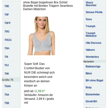
ohne Bügel bügelloser Bra Schlaf
Shock
Absorber
Bralette mit Breiten Trägern Seamless
70E
Damen Mädchen
Simone Pérèle
70F
Susa
70FF
Triumph
70G
Triumph
Minimizer
70GG
Ulla Dessous
70H
Valisere
70I
Wonderbra
Varianten
Super Soft: Das
70J
Badeanzüge
Comfort Bustier von
NUR DIE schmiegt sich
Bikini
70K
besonders weich und
Größe 75
BH ohne Bügel
elastisch an deinen
Körper an
75AA
Body
jetzt ab
11,99 €*
Büstenhebe
75A
Verkäufer: Amazon.de
Versand: 2,99 € / gratis
Dirndl-BH
mit
75B