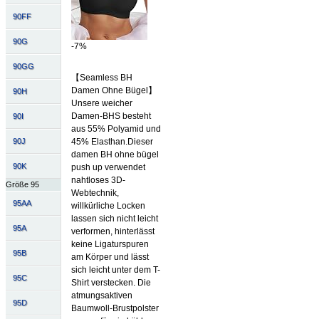
90FF
90G
-7%
90GG
【Seamless BH
Damen Ohne Bügel】
90H
Unsere weicher
Damen-BHS besteht
90I
aus 55% Polyamid und
90J
45% Elasthan.Dieser
damen BH ohne bügel
90K
push up verwendet
nahtloses 3D-
Größe 95
Webtechnik,
95AA
willkürliche Locken
lassen sich nicht leicht
95A
verformen, hinterlässt
keine Ligaturspuren
95B
am Körper und lässt
sich leicht unter dem T-
95C
Shirt verstecken. Die
atmungsaktiven
95D
Baumwoll-Brustpolster