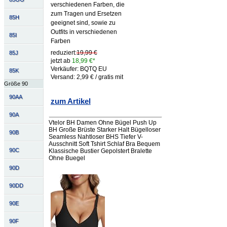
verschiedenen Farben, die
zum Tragen und Ersetzen
85H
geeignet sind, sowie zu
Outfits in verschiedenen
85I
Farben
reduziert:
19,99 €
85J
jetzt ab
18,99 €*
Verkäufer: BQTQ EU
85K
Versand: 2,99 € / gratis mit
Größe 90
90AA
zum Artikel
90A
Vtelor BH Damen Ohne Bügel Push Up
BH Große Brüste Starker Halt Bügelloser
90B
Seamless Nahtloser BHS Tiefer V-
Ausschnitt Soft Tshirt Schlaf Bra Bequem
90C
Klassische Bustier Gepolstert Bralette
Ohne Buegel
90D
90DD
90E
90F