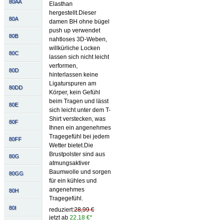
80AA
Elasthan
hergestellt.Dieser
80A
damen BH ohne bügel
push up verwendet
80B
nahtloses 3D-Weben,
willkürliche Locken
80C
lassen sich nicht leicht
verformen,
80D
hinterlassen keine
Ligaturspuren am
80DD
Körper, kein Gefühl
beim Tragen und lässt
80E
sich leicht unter dem T-
Shirt verstecken, was
80F
Ihnen ein angenehmes
Tragegefühl bei jedem
80FF
Wetter bietet.Die
Brustpolster sind aus
80G
atmungsaktiver
Baumwolle und sorgen
80GG
für ein kühles und
angenehmes
80H
Tragegefühl.
80I
reduziert:
28,99 €
jetzt ab
22,18 €*