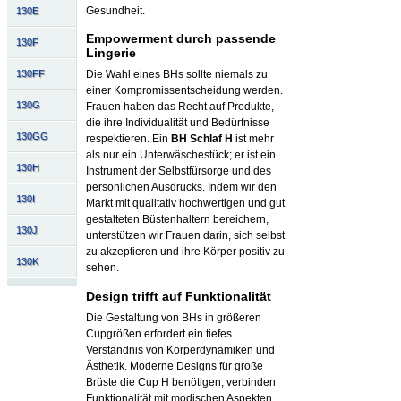
Gesundheit.
130E
Empowerment durch passende
130F
Lingerie
130FF
Die Wahl eines BHs sollte niemals zu
einer Kompromissentscheidung werden.
130G
Frauen haben das Recht auf Produkte,
die ihre Individualität und Bedürfnisse
130GG
respektieren. Ein
BH Schlaf H
ist mehr
als nur ein Unterwäschestück; er ist ein
130H
Instrument der Selbstfürsorge und des
persönlichen Ausdrucks. Indem wir den
130I
Markt mit qualitativ hochwertigen und gut
gestalteten Büstenhaltern bereichern,
130J
unterstützen wir Frauen darin, sich selbst
zu akzeptieren und ihre Körper positiv zu
130K
sehen.
Design trifft auf Funktionalität
Die Gestaltung von BHs in größeren
Cupgrößen erfordert ein tiefes
Verständnis von Körperdynamiken und
Ästhetik. Moderne Designs für große
Brüste die Cup H benötigen, verbinden
Funktionalität mit modischen Aspekten,