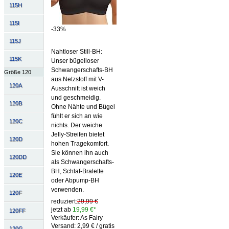
115H
115I
-33%
115J
Nahtloser Still-BH:
115K
Unser bügelloser
Schwangerschafts-BH
Größe 120
aus Netzstoff mit V-
120A
Ausschnitt ist weich
und geschmeidig.
120B
Ohne Nähte und Bügel
fühlt er sich an wie
120C
nichts. Der weiche
Jelly-Streifen bietet
120D
hohen Tragekomfort.
Sie können ihn auch
120DD
als Schwangerschafts-
BH, Schlaf-Bralette
120E
oder Abpump-BH
verwenden.
120F
reduziert:
29,99 €
jetzt ab
19,99 €*
120FF
Verkäufer: As Fairy
Versand: 2,99 € / gratis
120G