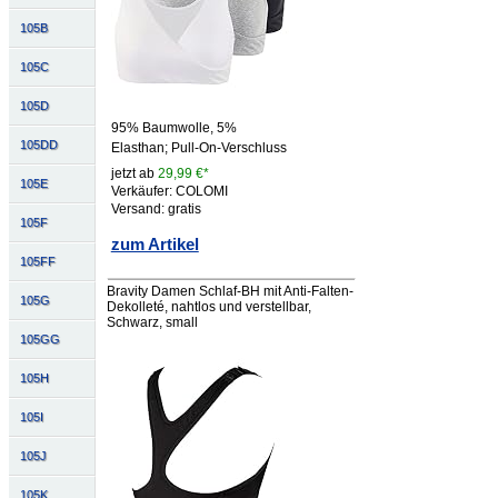
105B
105C
105D
95% Baumwolle, 5%
105DD
Elasthan; Pull-On-Verschluss
jetzt ab
29,99 €*
105E
Verkäufer: COLOMI
Versand: gratis
105F
zum Artikel
105FF
Bravity Damen Schlaf-BH mit Anti-Falten-
105G
Dekolleté, nahtlos und verstellbar,
Schwarz, small
105GG
105H
105I
105J
105K