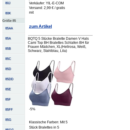
80J
Verkäufer: YIL-E-COM
Versand: 2,99 € / gratis
mit
80K
Größe 85
zum Artikel
85AA
85A
BQTQ 5 Stücke Bralette Damen V Hals
Cami Top BH Bralettes Schlafen BH für
Frauen Mädchen, XL(Hellrosa, Weiß,
85B
Schwarz, Stahlblau, Lila)
85C
85D
85DD
85E
85F
-5%
85FF
85G
Klassische Farben: Mit 5
Stück Bralettes in 5
85GG