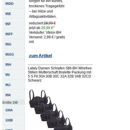
sorgen für ein kühles,
95DD
trockenes Tragegefühl
– bei Hitze und
95E
Alltagsaktivitäten.
reduziert:
28,99 €
95F
jetzt ab
26,99 €*
Verkäufer: Vtelor-BH
95FF
Versand: 2,99 € / gratis
mit
95G
95GG
zum Artikel
95H
Lataly Damen Schlafen Still-BH Wirefree
Stillen Mutterschaft Bralette Packung mit
95I
5 S Fit 30A 30B 30C 32A 32B 34B 32CD
Schwarz
95J
95K
Größe 100
100A
100B