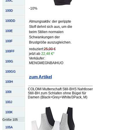
100C
-10%
100D
100DD
Atmungsaktiv: der gerippte
Stoff dehnt sich aus, um die
100E
beim Stillen normalen
Schwankungen der
100F
Brustgröße auszugleichen.
reduziert:
25,00 €
100FF
jetzt ab
22,48 €*
Verkäufer:
100G
MENGMEGNBAIHUO
100GG
zum Artikel
100H
COLOMI Mutterschaft Still-BHS Nahtloser
100I
Still-BH zum Schlafen ohne Bügel für
Damen (Black+Grey+White/3Pack, M)
100J
100K
Größe 105
105A