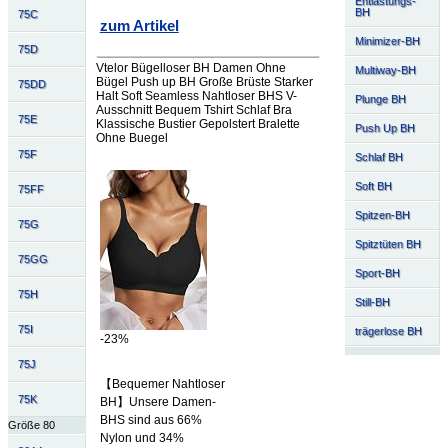
Entlastungs-
BH
75C
zum Artikel
Minimizer-BH
75D
Vtelor Bügelloser BH Damen Ohne
Multiway-BH
Bügel Push up BH Große Brüste Starker
75DD
Halt Soft Seamless Nahtloser BHS V-
Plunge BH
Ausschnitt Bequem Tshirt Schlaf Bra
75E
Klassische Bustier Gepolstert Bralette
Push Up BH
Ohne Buegel
75F
Schlaf BH
Soft BH
75FF
Spitzen-BH
75G
Spitztüten BH
75GG
Sport-BH
75H
Still-BH
75I
trägerlose BH
-23%
75J
【Bequemer Nahtloser
75K
BH】Unsere Damen-
BHS sind aus 66%
Größe 80
Nylon und 34%