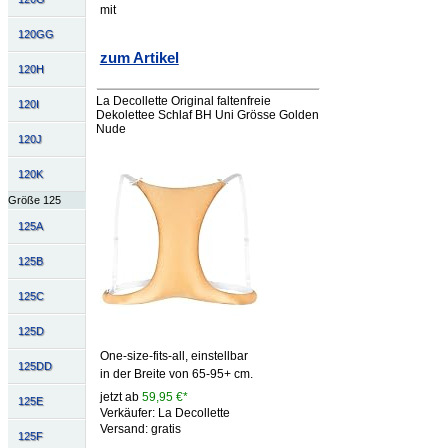
mit
120GG
zum Artikel
120H
La Decollette Original faltenfreie
120I
Dekolettee Schlaf BH Uni Grösse Golden
Nude
120J
120K
Größe 125
125A
125B
125C
125D
One-size-fits-all, einstellbar
125DD
in der Breite von 65-95+ cm.
jetzt ab
59,95 €*
125E
Verkäufer: La Decollette
Versand: gratis
125F