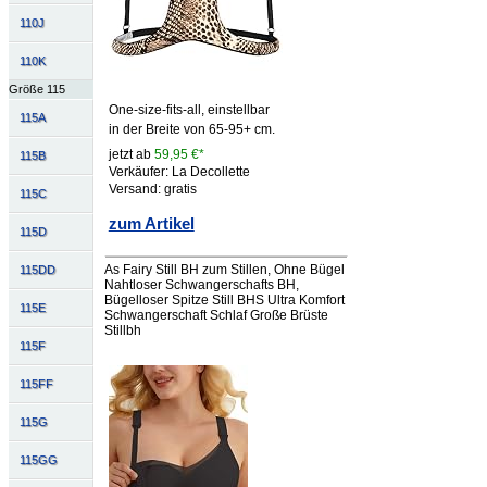
110J
110K
Größe 115
One-size-fits-all, einstellbar
115A
in der Breite von 65-95+ cm.
jetzt ab
59,95 €*
115B
Verkäufer: La Decollette
Versand: gratis
115C
zum Artikel
115D
As Fairy Still BH zum Stillen, Ohne Bügel
115DD
Nahtloser Schwangerschafts BH,
Bügelloser Spitze Still BHS Ultra Komfort
115E
Schwangerschaft Schlaf Große Brüste
Stillbh
115F
115FF
115G
115GG