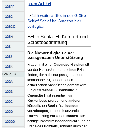
zum Artikel
125FF
⇒
185 weitere BHs in der Größe
125G
Schlaf Schlaf bei Amazon hier
verfügbar
125GG
BH in Schlaf H: Komfort und
125H
Selbstbestimmung
125I
Die Notwendigkeit einer
125J
passgenauen Unterstützung
Frauen mit einer Cupgröße H stehen oft
125K
vor der Herausforderung, einen BH zu
Größe 130
finden, der nicht nur passgenau und
komfortabel ist, sondern auch
130A
ästhetischen Ansprüchen gerecht wird.
Ein gut sitzender Büstenhalter in
130B
Cupgröße H ist essentiell, um
Rückenbeschwerden und anderen
130C
körperlichen Beeinträchtigungen
vorzubeugen, die durch unzureichende
130D
Unterstützung entstehen können. Die
richtige Passform ist daher nicht nur eine
130DD
Frage des Komforts, sondern auch der