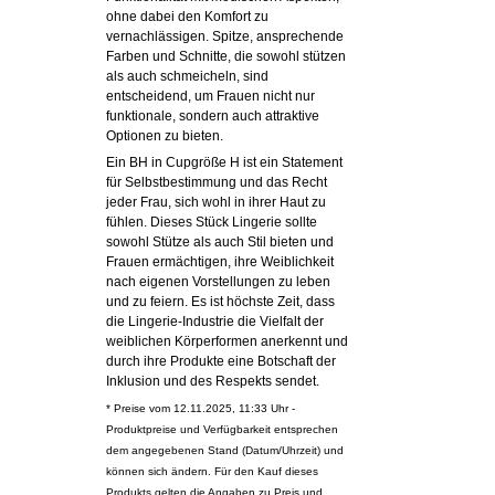
ohne dabei den Komfort zu
vernachlässigen. Spitze, ansprechende
Farben und Schnitte, die sowohl stützen
als auch schmeicheln, sind
entscheidend, um Frauen nicht nur
funktionale, sondern auch attraktive
Optionen zu bieten.
Ein BH in Cupgröße H ist ein Statement
für Selbstbestimmung und das Recht
jeder Frau, sich wohl in ihrer Haut zu
fühlen. Dieses Stück Lingerie sollte
sowohl Stütze als auch Stil bieten und
Frauen ermächtigen, ihre Weiblichkeit
nach eigenen Vorstellungen zu leben
und zu feiern. Es ist höchste Zeit, dass
die Lingerie-Industrie die Vielfalt der
weiblichen Körperformen anerkennt und
durch ihre Produkte eine Botschaft der
Inklusion und des Respekts sendet.
* Preise vom 12.11.2025, 11:33 Uhr -
Produktpreise und Verfügbarkeit entsprechen
dem angegebenen Stand (Datum/Uhrzeit) und
können sich ändern. Für den Kauf dieses
Produkts gelten die Angaben zu Preis und