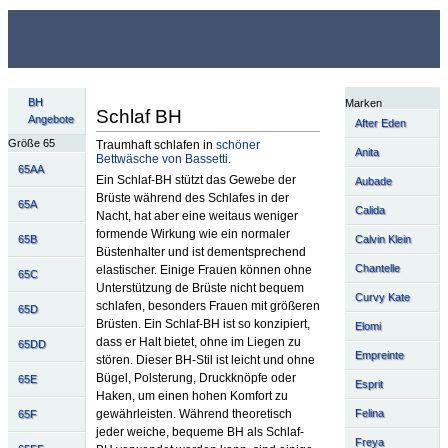
BH
Marken
Schlaf BH
Angebote
After Eden
Größe 65
Traumhaft schlafen in
schöner
Anita
Bettwäsche von Bassetti
.
65AA
Ein Schlaf-BH stützt das Gewebe der
Aubade
Brüste während des Schlafes in der
65A
Calida
Nacht, hat aber eine weitaus weniger
formende Wirkung wie ein normaler
65B
Calvin Klein
Büstenhalter und ist dementsprechend
Chantelle
elastischer. Einige Frauen können ohne
65C
Unterstützung de Brüste nicht bequem
Curvy Kate
schlafen, besonders Frauen mit größeren
65D
Brüsten. Ein Schlaf-BH ist so konzipiert,
Elomi
dass er Halt bietet, ohne im Liegen zu
65DD
Empreinte
stören. Dieser BH-Stil ist leicht und ohne
Bügel, Polsterung, Druckknöpfe oder
65E
Esprit
Haken, um einen hohen Komfort zu
gewährleisten. Während theoretisch
Felina
65F
jeder weiche, bequeme BH als Schlaf-
Freya