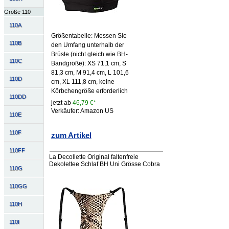
Größe 110
110A
Größentabelle: Messen Sie
110B
den Umfang unterhalb der
Brüste (nicht gleich wie BH-
110C
Bandgröße): XS 71,1 cm, S
81,3 cm, M 91,4 cm, L 101,6
110D
cm, XL 111,8 cm, keine
Körbchengröße erforderlich
110DD
jetzt ab
46,79 €*
Verkäufer: Amazon US
110E
110F
zum Artikel
110FF
La Decollette Original faltenfreie
Dekolettee Schlaf BH Uni Grösse Cobra
110G
110GG
110H
110I