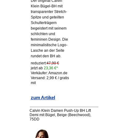
Der original Calvin
Klein Bügel-BH mit
transparenter Stretch-
Spitze und geteilten
Schulterträgern
begeistert mit seinem
schlichten und
femininen Design. Die
minimalistische Logo-
Lasche an der Seite
rundet den BH ab.
reduziert:
47,90 €
jetzt ab
23,36 €*
Verkäufer: Amazon.de
Versand: 2,99 € / gratis
mit
zum Artikel
Calvin Klein Damen Push-Up BH Lift
Demi mit Bügel, Beige (Beechwood),
75DD