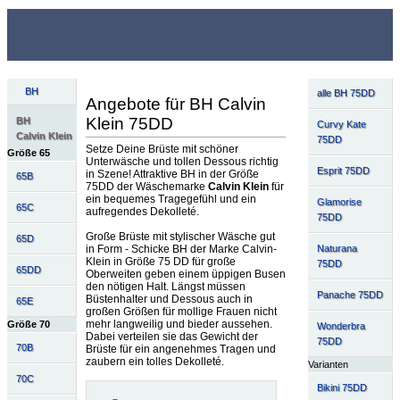
BH
alle BH 75DD
Angebote für BH Calvin
Klein 75DD
BH
Curvy Kate
Calvin Klein
75DD
Setze Deine Brüste mit schöner
Größe 65
Unterwäsche und tollen Dessous richtig
Esprit 75DD
in Szene! Attraktive BH in der Größe
65B
75DD der Wäschemarke
Calvin Klein
für
ein bequemes Tragegefühl und ein
Glamorise
65C
aufregendes Dekolleté.
75DD
Große Brüste mit stylischer Wäsche gut
65D
Naturana
in Form - Schicke BH der Marke Calvin-
Klein in Größe 75 DD für große
75DD
65DD
Oberweiten geben einem üppigen Busen
den nötigen Halt. Längst müssen
Panache 75DD
Büstenhalter und Dessous auch in
65E
großen Größen für mollige Frauen nicht
mehr langweilig und bieder aussehen.
Größe 70
Wonderbra
Dabei verteilen sie das Gewicht der
75DD
70B
Brüste für ein angenehmes Tragen und
zaubern ein tolles Dekolleté.
Varianten
70C
Bikini 75DD