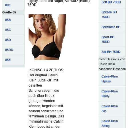
Lightly Lined mit Bügel, Schwarz (Black),
Soft BH 75DD
75DD
80E
Spitzen BH
Größe 85
75DD
85B
Spitztüten BH
85C
Sport-BH
85D
75DD
85DD
Still-BH 75DD
mehr Dessous von
85E
Calvin-Klein
passende Höschen
IKONISCH & ZEITLOS:
Der original Calvin
Calvin-Klein
Klein Bügel-BH mit
Hipster
geteilten
Schulterträgern, die
Calvin-Klein
auch über Kreuz
Panty
getragen werden
können, begeistert mit
Calvin-Klein
Slip
seinem schlichten und
femininen Design. Das
Calvin-Klein
minimalistische Calvin
String
Klein Logo ist an der