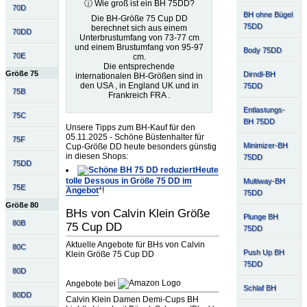
ⓘ Wie groß ist ein BH 75DD?
70D
BH ohne Bügel
Die BH-Größe 75 Cup DD
75DD
berechnet sich aus einem
70DD
Unterbrustumfang von 73-77 cm
und einem Brustumfang von 95-97
Body 75DD
70E
cm.
Die entsprechende
Größe 75
Dirndl-BH
internationalen BH-Größen sind in
den USA , in England UK und in
75DD
75B
Frankreich FRA .
Entlastungs-
75C
BH 75DD
Unsere Tipps zum BH-Kauf für den
05.11.2025 - Schöne Büstenhalter für
75F
Minimizer-BH
Cup-Größe DD heute besonders günstig
in diesen Shops:
75DD
75DD
Heute
tolle Dessous in Größe 75 DD im
Multiway-BH
75E
Angebot
*!
75DD
Größe 80
BHs von Calvin Klein Größe
Plunge BH
80B
75 Cup DD
75DD
Aktuelle Angebote für BHs von Calvin
80C
Push Up BH
Klein Größe 75 Cup DD
75DD
80D
Angebote bei
Schlaf BH
80DD
Calvin Klein Damen Demi-Cups BH