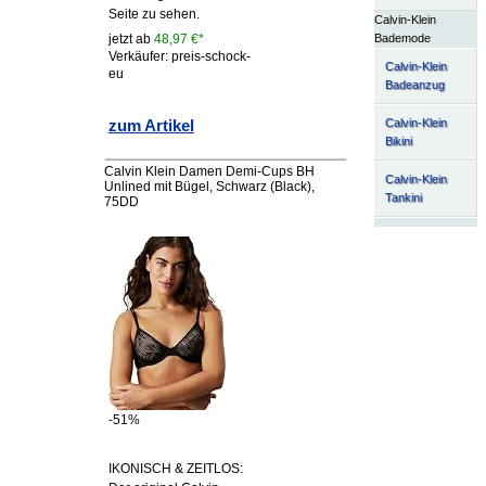
Seite zu sehen.
Calvin-Klein
Bademode
jetzt ab
48,97 €*
Verkäufer: preis-schock-
Calvin-Klein
eu
Badeanzug
Calvin-Klein
zum Artikel
Bikini
Calvin Klein Damen Demi-Cups BH
Calvin-Klein
Unlined mit Bügel, Schwarz (Black),
Tankini
75DD
-51%
IKONISCH & ZEITLOS: