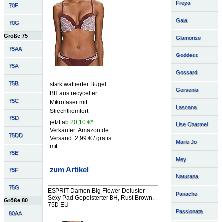
Freya
70F
Gaia
70G
Größe 75
Glamorise
75AA
Goddess
75A
Gossard
75B
stark wattierter Bügel
Gorsenia
BH aus recycelter
75C
Mikrofaser mit
Lascana
Strechtkomfort
75D
jetzt ab
20,10 €*
Lise Charmel
Verkäufer: Amazon.de
75DD
Versand: 2,99 € / gratis
Marie Jo
mit
75E
Mey
zum Artikel
75F
Naturana
75G
ESPRIT Damen Big Flower Deluster
Panache
Sexy Pad Gepolsterter BH, Rust Brown,
Größe 80
75D EU
Passionata
80AA