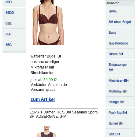
85D
Varianten
Bikini
85DD
BH ohne Bügel
85E
Body
85F
Buestenhebe
85G
Dirndl-BH
wattierter Bügel BH
aus hochwertiger
Entlastungs-
Mikrofaser mit
BH
Strechtkomfort
jetzt ab
39,99 €*
Minimizer-BH
Verkäufer: Amazon.de
Versand: gratis
Multiway-BH
zum Artikel
Plunge BH
ESPRIT Damen RCS Bra Seamles Sport-
Push Up BH
BH, AUBERGINE, S-M
Schlaf BH
Soft BH