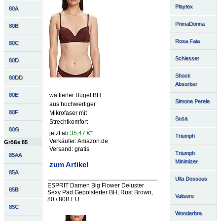
Playtex
80A
PrimaDonna
80B
Rosa Faia
80C
Schiesser
80D
Shock
80DD
Absorber
wattierter Bügel BH
80E
Simone Perele
aus hochwertiger
80F
Mikrofaser mit
Susa
Strechtkomfort
80G
jetzt ab
35,47 €*
Triumph
Verkäufer: Amazon.de
Größe 85
Versand: gratis
Triumph
85AA
Minimizer
zum Artikel
85A
Ulla Dessous
ESPRIT Damen Big Flower Deluster
85B
Sexy Pad Gepolsterter BH, Rust Brown,
Valisere
80 / 80B EU
85C
Wonderbra