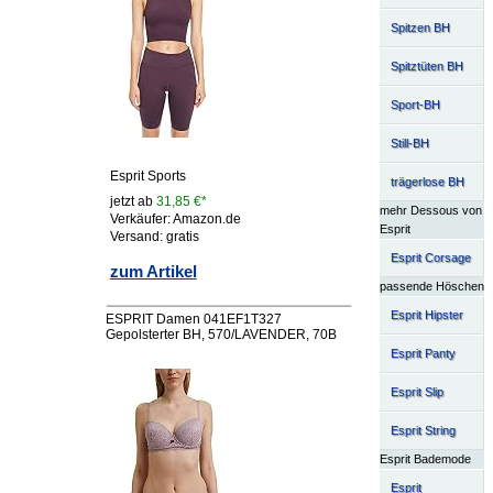
Spitzen BH
Spitztüten BH
Sport-BH
Still-BH
Esprit Sports
trägerlose BH
jetzt ab
31,85 €*
mehr Dessous von
Verkäufer: Amazon.de
Esprit
Versand: gratis
Esprit Corsage
zum Artikel
passende Höschen
Esprit Hipster
ESPRIT Damen 041EF1T327
Gepolsterter BH, 570/LAVENDER, 70B
Esprit Panty
Esprit Slip
Esprit String
Esprit Bademode
Esprit