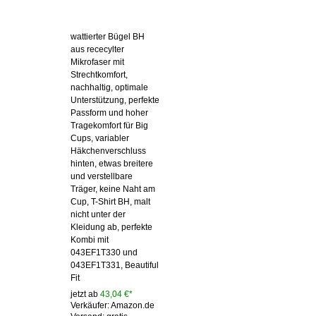
wattierter Bügel BH
aus rececylter
Mikrofaser mit
Strechtkomfort,
nachhaltig, optimale
Unterstützung, perfekte
Passform und hoher
Tragekomfort für Big
Cups, variabler
Häkchenverschluss
hinten, etwas breitere
und verstellbare
Träger, keine Naht am
Cup, T-Shirt BH, malt
nicht unter der
Kleidung ab, perfekte
Kombi mit
043EF1T330 und
043EF1T331, Beautiful
Fit
jetzt ab
43,04 €*
Verkäufer: Amazon.de