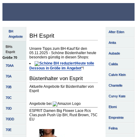
BH
After Eden
BH Esprit
Angebote
Anita
BHs
Unsere Tipps zum BH-Kauf für den
Esprit
05.11.2025 - Schöne Büstenhalter heute
Aubade
besonders günstig in diesen Shops:
Größe 70
Heute tolle
Calida
70AA
Dessous in Größe im Angebot
*!
Calvin Klein
70A
Büstenhalter von Esprit
Chantelle
Aktuelle Angebote für Büstenhalter von
70B
Esprit
Curvy Kate
70C
Angebote bei
Elomi
70D
ESPRIT Damen Big Flower Lace Rcs
Clas.push Push Up BH, Rust Brown, 75C
Empreinte
70DD
EU
Felina
70E