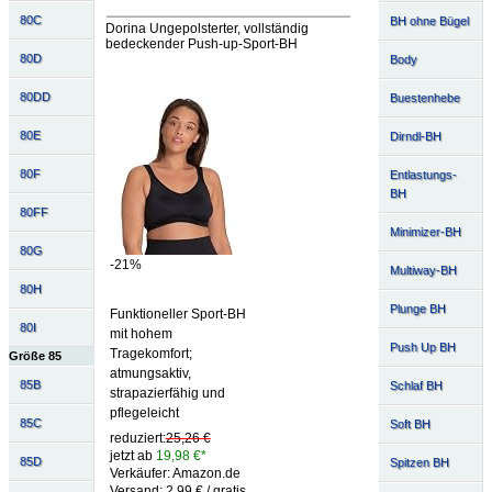
80C
BH ohne Bügel
Dorina Ungepolsterter, vollständig
bedeckender Push-up-Sport-BH
80D
Body
80DD
Buestenhebe
80E
Dirndl-BH
80F
Entlastungs-
BH
80FF
Minimizer-BH
80G
-21%
Multiway-BH
80H
Plunge BH
Funktioneller Sport-BH
80I
mit hohem
Push Up BH
Tragekomfort;
Größe 85
atmungsaktiv,
85B
Schlaf BH
strapazierfähig und
pflegeleicht
85C
Soft BH
reduziert:
25,26 €
jetzt ab
19,98 €*
85D
Spitzen BH
Verkäufer: Amazon.de
Versand: 2,99 € / gratis