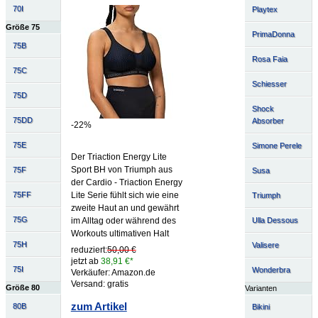
70I
Playtex
Größe 75
PrimaDonna
75B
Rosa Faia
75C
Schiesser
75D
Shock
75DD
Absorber
-22%
75E
Simone Perele
Der Triaction Energy Lite
Sport BH von Triumph aus
75F
Susa
der Cardio - Triaction Energy
75FF
Lite Serie fühlt sich wie eine
Triumph
zweite Haut an und gewährt
75G
im Alltag oder während des
Ulla Dessous
Workouts ultimativen Halt
75H
Valisere
reduziert:
50,00 €
jetzt ab
38,91 €*
75I
Wonderbra
Verkäufer: Amazon.de
Versand: gratis
Größe 80
Varianten
zum Artikel
80B
Bikini