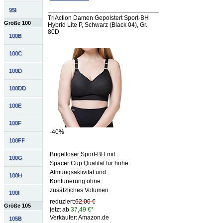
95I
TriAction Damen Gepolstert Sport-BH
Größe 100
Hybrid Lite P, Schwarz (Black 04), Gr.
80D
100B
100C
100D
100DD
100E
100F
-40%
100FF
Bügelloser Sport-BH mit
100G
Spacer Cup Qualität für hohe
Atmungsaktivität und
100H
Konturierung ohne
zusätzliches Volumen
100I
reduziert:
62,00 €
Größe 105
jetzt ab
37,49 €*
Verkäufer: Amazon.de
105B