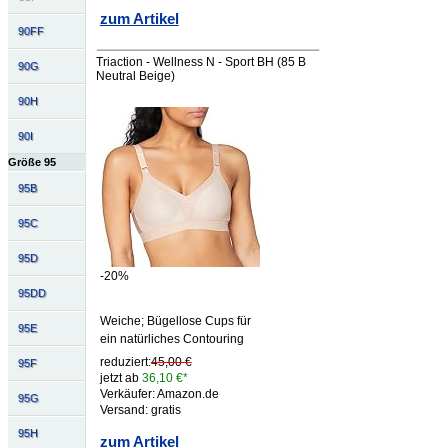
zum Artikel
90FF
Triaction - Wellness N - Sport BH (85 B
90G
Neutral Beige)
90H
90I
Größe 95
95B
95C
95D
-20%
95DD
Weiche; Bügellose Cups für
95E
ein natürliches Contouring
reduziert:
45,00 €
95F
jetzt ab
36,10 €*
Verkäufer: Amazon.de
95G
Versand: gratis
95H
zum Artikel