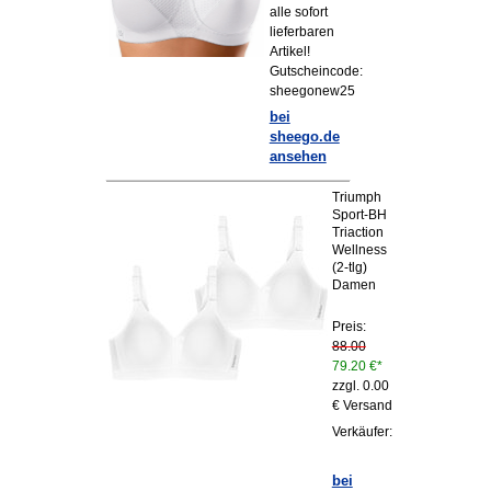
alle sofort
lieferbaren
Artikel!
Gutscheincode:
sheegonew25
bei
sheego.de
ansehen
Triumph
Sport-BH
Triaction
Wellness
(2-tlg)
Damen
Preis:
88.00
79.20 €*
zzgl. 0.00
€ Versand
Verkäufer:
bei