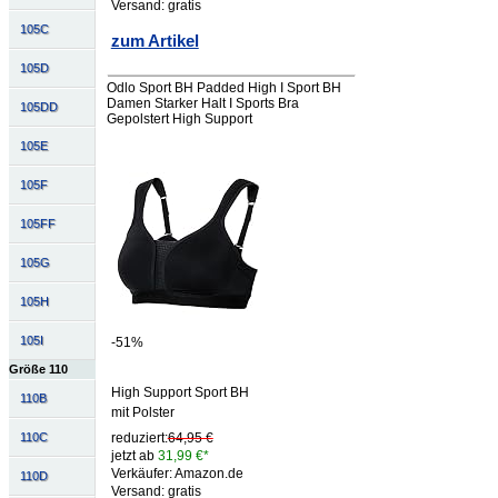
Versand: gratis
105C
zum Artikel
105D
Odlo Sport BH Padded High I Sport BH
Damen Starker Halt I Sports Bra
105DD
Gepolstert High Support
105E
105F
105FF
105G
105H
105I
-51%
Größe 110
High Support Sport BH
110B
mit Polster
110C
reduziert:
64,95 €
jetzt ab
31,99 €*
Verkäufer: Amazon.de
110D
Versand: gratis