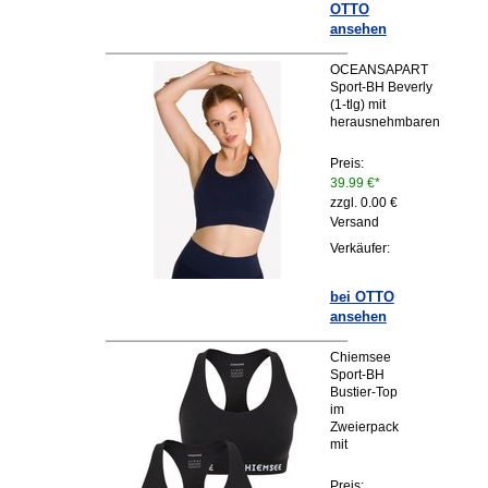
OTTO
ansehen
OCEANSAPART
Sport-BH Beverly
(1-tlg) mit
herausnehmbaren
Preis:
39.99 €*
zzgl. 0.00 €
Versand
Verkäufer:
bei OTTO
ansehen
Chiemsee
Sport-BH
Bustier-Top
im
Zweierpack
mit
Preis: