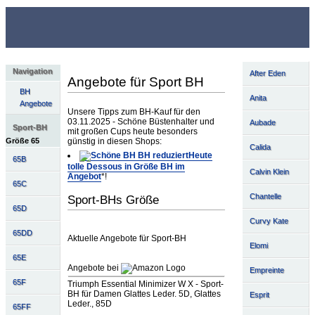
Navigation
After Eden
Angebote für Sport BH
BH
Anita
Angebote
Unsere Tipps zum BH-Kauf für den
03.11.2025 - Schöne Büstenhalter und
Aubade
Sport-BH
mit großen Cups heute besonders
Größe 65
günstig in diesen Shops:
Calida
Heute
65B
tolle Dessous in Größe BH im
Calvin Klein
Angebot
*!
65C
Chantelle
Sport-BHs Größe
65D
Curvy Kate
65DD
Aktuelle Angebote für Sport-BH
Elomi
65E
Angebote bei
Empreinte
65F
Triumph Essential Minimizer W X - Sport-
BH für Damen Glattes Leder. 5D, Glattes
Esprit
Leder., 85D
65FF