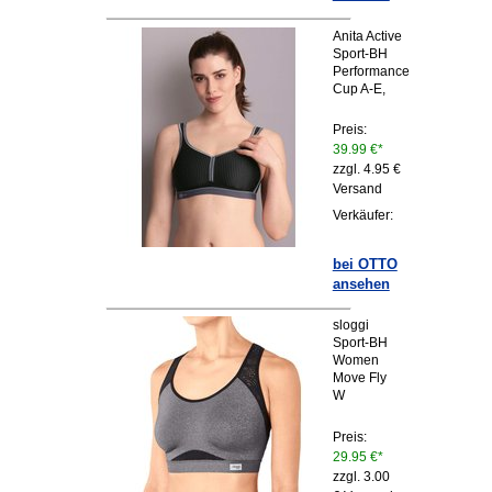
Anita Active
Sport-BH
Performance
Cup A-E,
Preis:
39.99 €*
zzgl. 4.95 €
Versand
Verkäufer:
bei OTTO
ansehen
sloggi
Sport-BH
Women
Move Fly
W
Preis:
29.95 €*
zzgl. 3.00