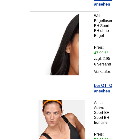
ansehen
Witt
Bügelloser
BH Sport-
BH ohne
Bügel
Preis:
47.99 €*
zzgl. 2.95
€ Versand
Verkäufer:
bei OTTO
ansehen
Anita
Active
Sport-BH
Sport BH
frontline
Preis: