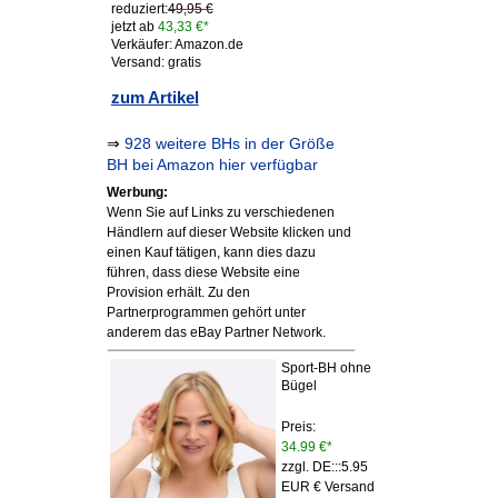
reduziert:
49,95 €
jetzt ab
43,33 €*
Verkäufer: Amazon.de
Versand: gratis
zum Artikel
⇒
928 weitere BHs in der Größe
BH bei Amazon hier verfügbar
Werbung:
Wenn Sie auf Links zu verschiedenen
Händlern auf dieser Website klicken und
einen Kauf tätigen, kann dies dazu
führen, dass diese Website eine
Provision erhält. Zu den
Partnerprogrammen gehört unter
anderem das eBay Partner Network.
Sport-BH ohne
Bügel
Preis:
34.99 €*
zzgl. DE:::5.95
EUR € Versand