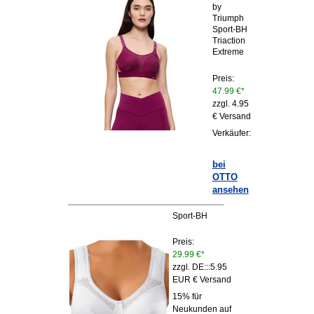
by
Triumph
Sport-BH
Triaction
Extreme
Preis:
47.99 €*
zzgl. 4.95
€ Versand
Verkäufer:
bei
OTTO
ansehen
Sport-BH
Preis:
29.99 €*
zzgl. DE:::5.95
EUR € Versand
15% für
Neukunden auf