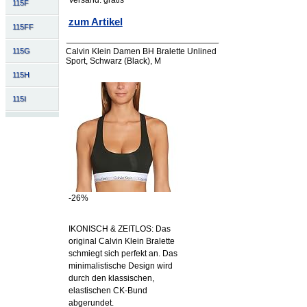
Versand: gratis
115F
zum Artikel
115FF
115G
Calvin Klein Damen BH Bralette Unlined
Sport, Schwarz (Black), M
115H
115I
-26%
IKONISCH & ZEITLOS: Das
original Calvin Klein Bralette
schmiegt sich perfekt an. Das
minimalistische Design wird
durch den klassischen,
elastischen CK-Bund
abgerundet.