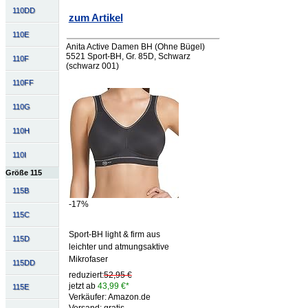
110DD
zum Artikel
110E
Anita Active Damen BH (Ohne Bügel)
5521 Sport-BH, Gr. 85D, Schwarz
110F
(schwarz 001)
110FF
110G
110H
110I
Größe 115
115B
-17%
115C
Sport-BH light & firm aus
115D
leichter und atmungsaktive
Mikrofaser
115DD
reduziert:
52,95 €
jetzt ab
43,99 €*
115E
Verkäufer: Amazon.de