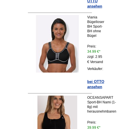
OTTO
ansehen
Viania
Bügelloser
BH Sport-
BH ohne
Bügel
Preis:
34.99 €*
zzgl. 2.95
€ Versand
Verkäufer:
bei OTTO
ansehen
OCEANSAPART
Sport-BH Nami (1-
tlg) mit
herausnehmbaren
Preis:
39.99 €*