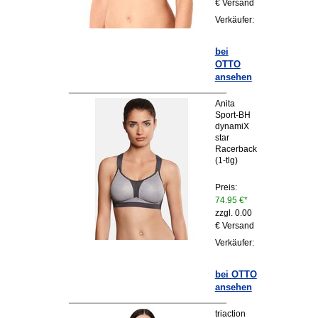
€ Versand
Verkäufer:
bei
OTTO
ansehen
Anita
Sport-BH
dynamiX
star
Racerback
(1-tlg)
Preis:
74.95 €*
zzgl. 0.00
€ Versand
Verkäufer:
bei OTTO
ansehen
triaction