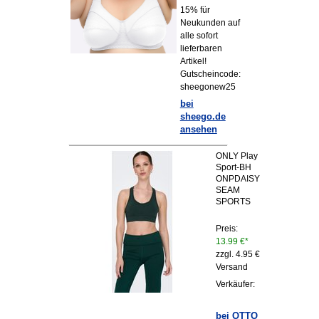
15% für
Neukunden auf
alle sofort
lieferbaren
Artikel!
Gutscheincode:
sheegonew25
bei
sheego.de
ansehen
ONLY Play
Sport-BH
ONPDAISY
SEAM
SPORTS
Preis:
13.99 €*
zzgl. 4.95 €
Versand
Verkäufer:
bei OTTO