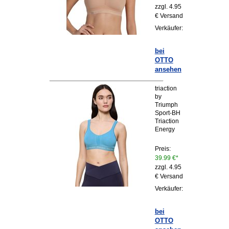
zzgl. 4.95
€ Versand
Verkäufer:
bei
OTTO
ansehen
triaction
by
Triumph
Sport-BH
Triaction
Energy
Preis:
39.99 €*
zzgl. 4.95
€ Versand
Verkäufer:
bei
OTTO