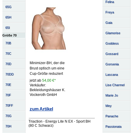
Felina
65G
Freya
65H
Gaia
65I
Glamorise
Größe 70
70B
Goddess
70C
Gossard
Minimizer-BH, der die
70D
Gorsenia
Brust optisch um eine
Cup-Größe reduziert
70DD
Lascana
jetzt ab
54,00 €*
70E
Lise Charmel
Verkäufer:
Bekleidungshäuser K.
Vockeroth GmbH
70F
Marie Jo
70FF
Mey
zum Artikel
70G
Panache
Triaction - Energy Lite N EX - Sport BH
(80 C Schwarz)
70H
Passionata