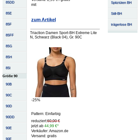
85DD
Spitztüten BH
mit
85E
Still-BH
zum Artikel
85F
trägerlose BH
Triaction Damen Sport-BH Extreme Lite
85FF
N, Schwarz (Black 04), Gr. 90C
85G
85H
85I
Größe 90
90B
90C
-25%
90D
Pattern: Einfarbig
90DD
reduziert:
60,00 €
jetzt ab
44,99 €*
90E
Verkäufer: Amazon.de
Versand: gratis
90F