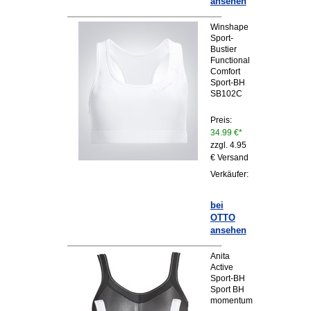
ansehen
Winshape
Sport-
Bustier
Functional
Comfort
Sport-BH
SB102C
Preis:
34.99 €*
zzgl. 4.95
€ Versand
Verkäufer:
bei
OTTO
ansehen
Anita
Active
Sport-BH
Sport BH
momentum