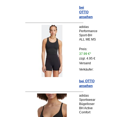
bei
OTTO
ansehen
adidas
Performance
Sport-BH
ALL ME MS
Preis:
37.99 €*
zzgl. 4.95 €
Versand
Verkäufer:
bei OTTO
ansehen
adidas
Sportswear
Bügelloser
BH Active
Comfort