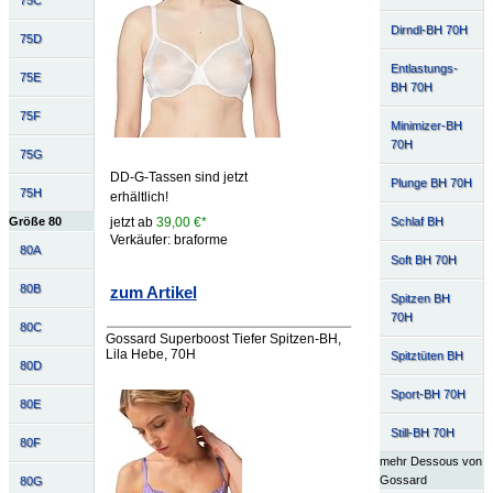
75C
Dirndl-BH 70H
75D
Entlastungs-
75E
BH 70H
75F
Minimizer-BH
70H
75G
DD-G-Tassen sind jetzt
Plunge BH 70H
75H
erhältlich!
Schlaf BH
jetzt ab
39,00 €*
Größe 80
Verkäufer: braforme
80A
Soft BH 70H
80B
zum Artikel
Spitzen BH
70H
80C
Gossard Superboost Tiefer Spitzen-BH,
Lila Hebe, 70H
Spitztüten BH
80D
Sport-BH 70H
80E
Still-BH 70H
80F
mehr Dessous von
Gossard
80G