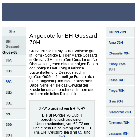
BHs
alle BH 70H
Angebote für BH Gossard
70H
BH
Anita 70H
Gossard
Große Brüste mit stylischer Wäsche gut
Größe 65
Chantelle 70H
in Form - Schicke BH der Marke Gossard
in Größe 70 H mit großen Cups für große
65A
Oberweiten geben einem üppigen Busen
Curvy Kate
den nötigen Halt. Längst müssen
70H
65B
Büstenhalter und Dessous auch in
großen Größen für mollige Frauen nicht
Felina 70H
mehr langweilig und bieder aussehen.
65C
Dabei verteilen sie das Gewicht der
Brüste für ein angenehmes Tragen und
Freya 70H
65D
zaubern ein tolles Dekolleté.
Gaia 70H
65E
ⓘ Wie groß ist ein BH 70H?
Glamorise 70H
65F
Die BH-Größe 70 Cup H
berechnet sich aus einem
Gorsenia 70H
Unterbrustumfang von 68-72 cm
65G
und einem Brustumfang von 96-98
cm. Die Kreuzgrößen sind
65I
und
Lascana 70H
65H
75G
.