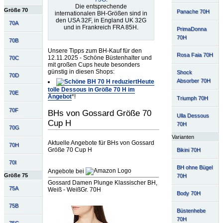
Die entsprechende
Größe 70
Panache 70H
internationalen BH-Größen sind in
den USA 32F, in England UK 32G
70A
und in Frankreich FRA 85H.
PrimaDonna
70H
70B
Unsere Tipps zum BH-Kauf für den
Rosa Faia 70H
12.11.2025 - Schöne Büstenhalter und
70C
mit großen Cups heute besonders
günstig in diesen Shops:
Shock
70D
Absorber 70H
Heute
tolle Dessous in Größe 70 H im
70E
Angebot
*!
Triumph 70H
70F
BHs von Gossard Größe 70
Ulla Dessous
Cup H
70H
70G
Varianten
Aktuelle Angebote für BHs von Gossard
70H
Größe 70 Cup H
Bikini 70H
70I
BH ohne Bügel
Angebote bei
Größe 75
70H
Gossard Damen Plunge Klassischer BH,
75A
Weiß - WeißGr. 70H
Body 70H
75B
Büstenhebe
70H