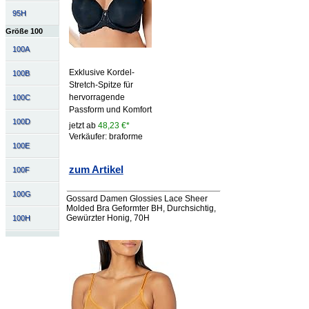
95H
Größe 100
100A
Exklusive Kordel-
100B
Stretch-Spitze für
hervorragende
100C
Passform und Komfort
100D
jetzt ab
48,23 €*
Verkäufer: braforme
100E
zum Artikel
100F
100G
Gossard Damen Glossies Lace Sheer
Molded Bra Geformter BH, Durchsichtig,
Gewürzter Honig, 70H
100H