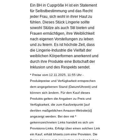
Ein BH in Cupgröße H ist ein Statement
für Selbstbestimmung und das Recht
jeder Frau, sich wohl in ihrer Haut zu
fühlen. Dieses Stück Lingerie sollte
sowohl Stütze als auch Stil bieten und
Frauen ermächtigen, ihre Weiblichkeit
nach eigenen Vorstellungen zu leben
und zu feiern. Es ist höchste Zeit, dass
die Lingerie-Industrie die Vielfalt der
weiblichen Körperformen anerkennt und
durch ihre Produkte eine Botschaft der
Inklusion und des Respekts sendet.
* Preise vom 12.11.2025, 11:55 Uhr -
Produktpreise und Verfügbarkeit entsprechen
dem angegebenen Stand (Datum/Uhrzeit) und
können sich ändern. Für den Kauf dieses
Produkts gelten die Angaben zu Preis und
Verfügbarkeit, die zum Kaufzeitpunkt [auf
der/den maßgeblichen Amazon-Website(s)]
angezeigt werden. Bei den mit *
gekennzeichneten Links handelt es sich um
Provisions-Links. Erfolgt über einen solchen Link
ein Kauf, erhält bhsets.com eine Provision. Die