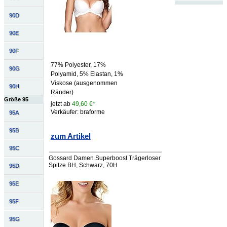
90D
90E
90F
77% Polyester, 17%
90G
Polyamid, 5% Elastan, 1%
Viskose (ausgenommen
90H
Ränder)
Größe 95
jetzt ab
49,60 €*
Verkäufer: braforme
95A
95B
zum Artikel
95C
Gossard Damen Superboost Trägerloser
Spitze BH, Schwarz, 70H
95D
95E
95F
95G