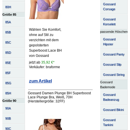
Gossard
80H
Corsage
Größe 85
Gossard
85A
Korselett
Wählen Sie Komfort,
passende Höschen
85B
ohne auf Stil zu
Gossard
verzichten mit dem
85C
Hipster
gepolsterten
Superboost Lace BH
85D
Gossard Panty
von Gossard
jetzt ab
35,92 €*
85E
Gossard Slip
Verkäufer: braforme
85F
Gossard String
zum Artikel
Gossard
85G
Bademode
Gossard Damen Plunge BH Superboost
85H
Gossard
Lace Plunge Bra, Weiß, 70H
Badeanzug
Größe 90
(Herstellergröße: 32FF)
90A
Gossard Bikini
90B
Gossard
Tankini
90C