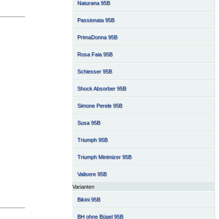
Naturana 95B
Passionata 95B
PrimaDonna 95B
Rosa Faia 95B
Schiesser 95B
Shock Absorber 95B
Simone Perele 95B
Susa 95B
Triumph 95B
Triumph Minimizer 95B
Valisere 95B
Varianten
Bikini 95B
BH ohne Bügel 95B