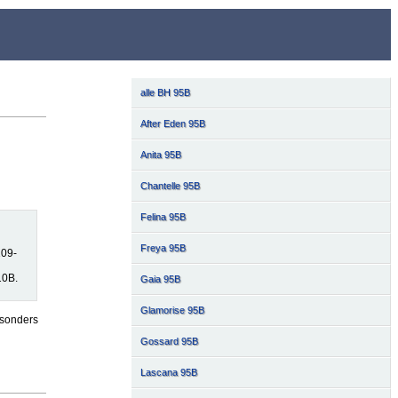
alle BH 95B
After Eden 95B
Anita 95B
Chantelle 95B
Felina 95B
Freya 95B
109-
10B.
Gaia 95B
Glamorise 95B
esonders
Gossard 95B
Lascana 95B