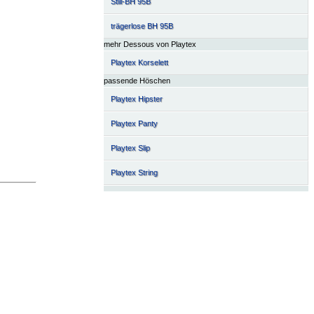
Still-BH 95B
trägerlose BH 95B
mehr Dessous von Playtex
Playtex Korselett
passende Höschen
Playtex Hipster
Playtex Panty
Playtex Slip
Playtex String