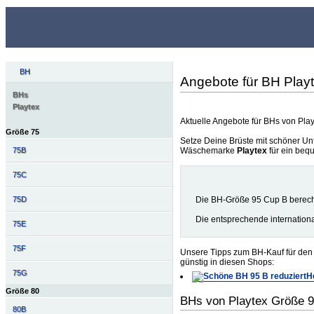
BH
Angebote für BH Play
BHs
Playtex
Aktuelle Angebote für BHs von Pla
Größe 75
Setze Deine Brüste mit schöner Unt
Wäschemarke
Playtex
für ein beq
75B
75C
Die BH-Größe 95 Cup B berech
75D
Die entsprechende internation
75E
75F
Unsere Tipps zum BH-Kauf für den 
günstig in diesen Shops:
75G
H
Größe 80
BHs von Playtex Größe 
80B