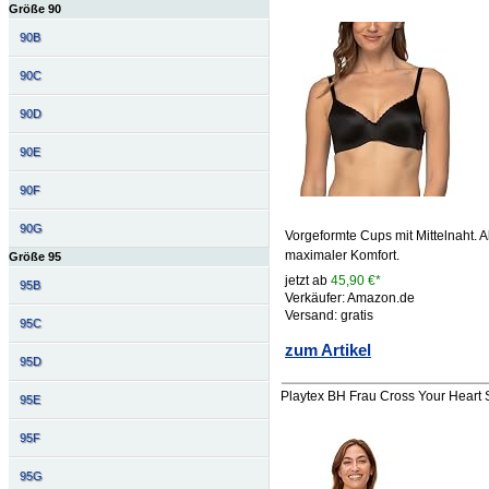
Größe 90
90B
90C
90D
90E
90F
90G
Vorgeformte Cups mit Mittelnaht.
maximaler Komfort.
Größe 95
jetzt ab
45,90 €*
95B
Verkäufer: Amazon.de
Versand: gratis
95C
zum Artikel
95D
Playtex BH Frau Cross Your Heart 
95E
95F
95G