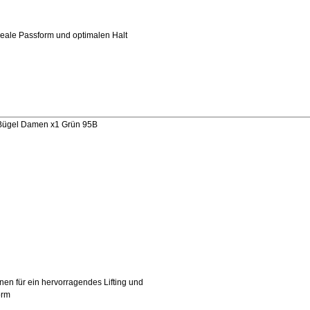
ideale Passform und optimalen Halt
Bügel Damen x1 Grün 95B
nen für ein hervorragendes Lifting und
orm