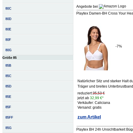
Angebote bei
80C
Playtex Damen-BH Cross Your Hear
80D
80E
80F
-7%
80G
Größe 85
85B
85C
Natürlicher Sitz und starker Halt d
Träger und breites Unterbrustban
85D
reduziert:
35,53 €
85E
jetzt ab
32,99 €*
Verkäufer: Caliciana
85F
Versand: gratis
zum Artikel
85FF
85G
Playtex BH 24h Unsichtbarkeit Bü