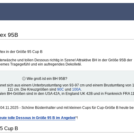
tex 95B
ytex in der Größe 95 Cup B
erwäsche und tollen Dessous richtig in Szene! Attraktive BH in der Größe 95B der
uemes Tragegefühl und ein aufregendes Dekolleté.
ⓘ Wie groß ist ein BH 95B?
net sich aus einem Unterbrustumfang von 93-97 cm und einem Brustumfang von 
111 cm. Die Kreuzgrößen sind
90C
und
100A
.
alen BH-Größen sind in den USA 42A, in England UK 42B und in Frankreich FRA 1
04.11.2025 - Schöne Büstenhalter und mit kleinen Cups für Cup-Größe B heute b
eute tolle Dessous in Größe 95 B im Angebot
*!
95 Cup B