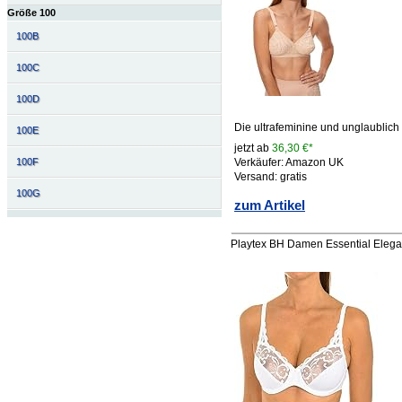
Größe 100
100B
100C
100D
Die ultrafeminine und unglaublich
100E
jetzt ab
36,30 €*
100F
Verkäufer: Amazon UK
Versand: gratis
100G
zum Artikel
Playtex BH Damen Essential Elega