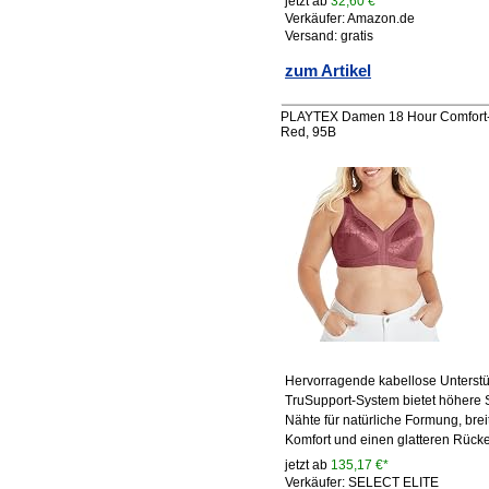
jetzt ab
32,60 €*
Verkäufer: Amazon.de
Versand: gratis
zum Artikel
PLAYTEX Damen 18 Hour Comfort-Str
Red, 95B
Hervorragende kabellose Unterstü
TruSupport-System bietet höhere S
Nähte für natürliche Formung, brei
Komfort und einen glatteren Rück
jetzt ab
135,17 €*
Verkäufer: SELECT ELITE