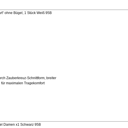
t“ ohne Bügel, 1 Stück Weiß 95B
urch Zauberkreuz-Schnittform, breiter
d für maximalen Tragekomfort
gel Damen x1 Schwarz 95B