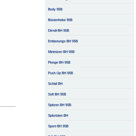
Body 95B
Büstenhebe 95B
Dirndl-BH 95B
Entlastungs-BH 95B
Minimizer-BH 95B
Plunge BH 95B
Push Up BH 95B
Schlaf BH
Soft BH 95B
Spitzen BH 95B
Spitztüten BH
Sport-BH 95B