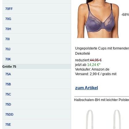
70FF
-68
70G
70H
70I
Ungepolsterte Cups mit formenden 
70J
Dekolleté
70K
reduziert:
44,95 €
jetzt ab
14,24 €*
Größe 75
Verkäufer: Amazon.de
Versand: 2,99 € / gratis mit
75A
75B
zum Artikel
75C
Halbschalen-BH mit leichter Polst
75D
75DD
75E