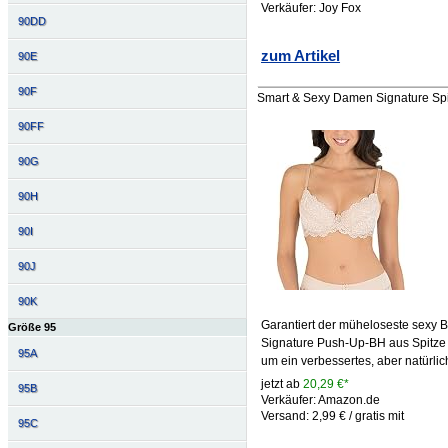
Verkäufer: Joy Fox
90DD
zum Artikel
90E
90F
Smart & Sexy Damen Signature Spit
90FF
90G
90H
90I
90J
90K
Garantiert der müheloseste sexy B
Größe 95
Signature Push-Up-BH aus Spitze 
95A
um ein verbessertes, aber natürli
jetzt ab
20,29 €*
95B
Verkäufer: Amazon.de
Versand: 2,99 € / gratis mit
95C