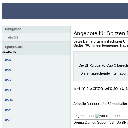
Navigation
Angebote für Spitzen
alle BH
Setze Deine Brüste mit schöner Unte
Größe 70C für ein bequemes Trage
Spitzen-BH
Größe 65
65A
Die BH-Größe 70 Cup C berech
65B
Die entsprechende internatio
65C
BH mit Spitze Größe 70 
65D
65DD
Aktuelle Angebote für Büstenhalter i
65E
Angebote bei
65F
Dorina Damen Super Push Up BH mi