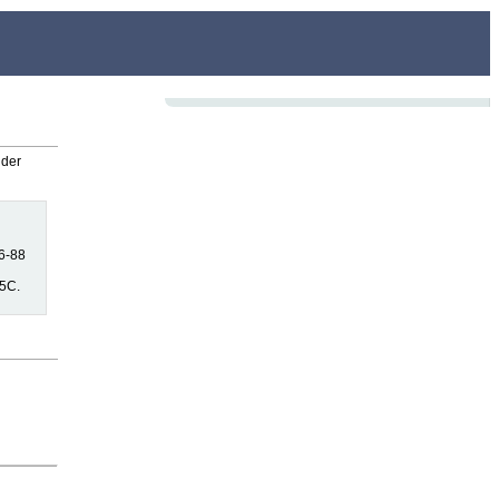
 der
6-88
85C.