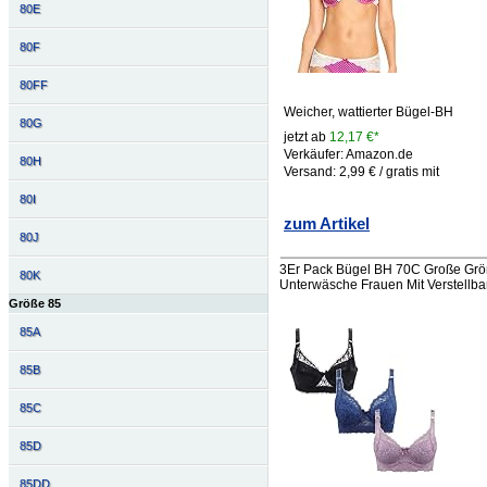
80E
80F
80FF
Weicher, wattierter Bügel-BH
80G
jetzt ab
12,17 €*
Verkäufer: Amazon.de
80H
Versand: 2,99 € / gratis mit
80I
zum Artikel
80J
3Er Pack Bügel BH 70C Große Größ
80K
Unterwäsche Frauen Mit Verstellb
Größe 85
85A
85B
85C
85D
85DD