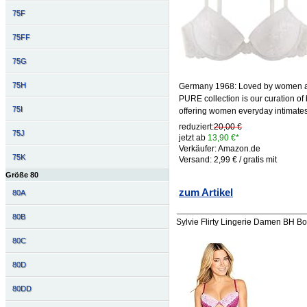
75F
75FF
75G
75H
Germany 1968: Loved by women all 
PURE collection is our curation of 
75I
offering women everyday intimates w
reduziert:
20,00 €
75J
jetzt ab
13,90 €*
Verkäufer: Amazon.de
75K
Versand: 2,99 € / gratis mit
Größe 80
zum Artikel
80A
80B
Sylvie Flirty Lingerie Damen BH Bo
80C
80D
80DD