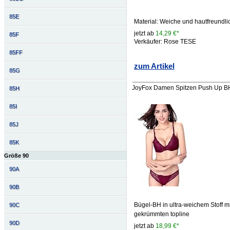
85E
Material: Weiche und hautfreundl
jetzt ab
14,29 €*
85F
Verkäufer: Rose TESE
85FF
zum Artikel
85G
JoyFox Damen Spitzen Push Up BH
85H
85I
85J
85K
Größe 90
90A
90B
Bügel-BH in ultra-weichem Stoff mi
90C
gekrümmten topline
90D
jetzt ab
18,99 €*