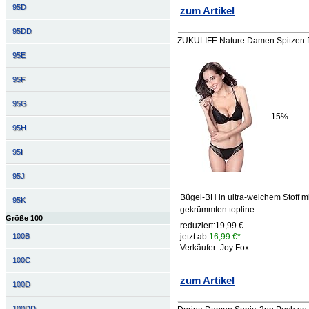
95D
zum Artikel
95DD
ZUKULIFE Nature Damen Spitzen P
95E
95F
95G
-15%
95H
95I
95J
Bügel-BH in ultra-weichem Stoff mi
95K
gekrümmten topline
Größe 100
reduziert:
19,99 €
100B
jetzt ab
16,99 €*
Verkäufer: Joy Fox
100C
zum Artikel
100D
100DD