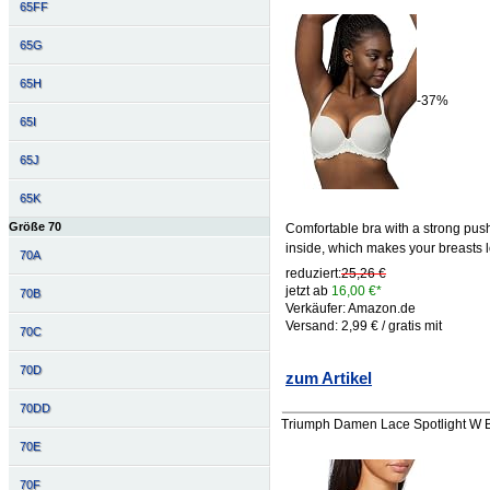
65FF
65G
65H
-37%
65I
65J
65K
Größe 70
Comfortable bra with a strong push
inside, which makes your breasts 
70A
reduziert:
25,26 €
jetzt ab
16,00 €*
70B
Verkäufer: Amazon.de
Versand: 2,99 € / gratis mit
70C
70D
zum Artikel
70DD
Triumph Damen Lace Spotlight W 
70E
70F