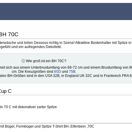
 BH 70C
rwäsche und tollen Dessous richtig in Szene! Attraktive Büstenhalter mit Spitze in
gefühl und ein aufregendes Dekolleté.
ⓘ Wie groß ist ein BH 70C?
net sich aus einem Unterbrustumfang von 68-72 cm und einem Brustumfang von 8
cm. Die Kreuzgrößen sind
65D
und
75B
.
nalen BH-Größen sind in den USA 32B, in England UK 32C und in Frankreich FRA 
Cup C
n 70 C mit dekorativer zarter Spitze.
t Bügel, Formbügel und Spitze T-Shirt BH, Elfenbein ,70C