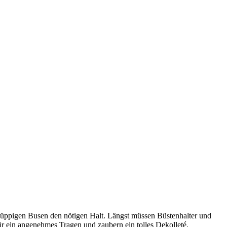
 üppigen Busen den nötigen Halt. Längst müssen Büstenhalter und
ür ein angenehmes Tragen und zaubern ein tolles Dekolleté.