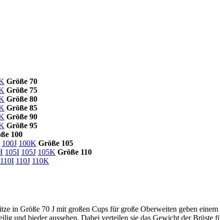
K
Größe 70
K
Größe 75
K
Größe 80
K
Größe 85
K
Größe 90
K
Größe 95
ße 100
100J
100K
Größe 105
H
105I
105J
105K
Größe 110
110I
110J
110K
itze in Größe 70 J mit großen Cups für große Oberweiten geben einem
lig und bieder aussehen. Dabei verteilen sie das Gewicht der Brüste f