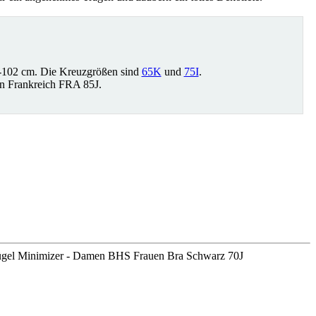
-102 cm. Die Kreuzgrößen sind
65K
und
75I
.
in Frankreich FRA 85J.
ügel Minimizer - Damen BHS Frauen Bra Schwarz 70J