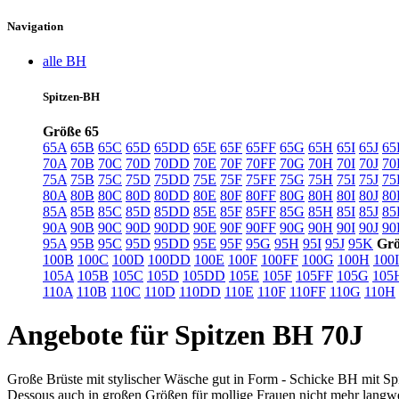
Navigation
alle BH
Spitzen-BH
Größe 65
65A
65B
65C
65D
65DD
65E
65F
65FF
65G
65H
65I
65J
65
70A
70B
70C
70D
70DD
70E
70F
70FF
70G
70H
70I
70J
70
75A
75B
75C
75D
75DD
75E
75F
75FF
75G
75H
75I
75J
75
80A
80B
80C
80D
80DD
80E
80F
80FF
80G
80H
80I
80J
80
85A
85B
85C
85D
85DD
85E
85F
85FF
85G
85H
85I
85J
85
90A
90B
90C
90D
90DD
90E
90F
90FF
90G
90H
90I
90J
90
95A
95B
95C
95D
95DD
95E
95F
95G
95H
95I
95J
95K
Grö
100B
100C
100D
100DD
100E
100F
100FF
100G
100H
100I
105A
105B
105C
105D
105DD
105E
105F
105FF
105G
105
110A
110B
110C
110D
110DD
110E
110F
110FF
110G
110H
Angebote für Spitzen BH 70J
Große Brüste mit stylischer Wäsche gut in Form - Schicke BH mit Sp
Dessous auch in großen Größen für mollige Frauen nicht mehr langwei