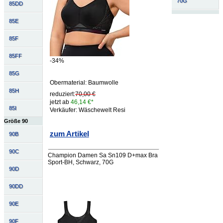
70G
85DD
85E
85F
85FF
-34%
85G
Obermaterial: Baumwolle
85H
reduziert:
70,00 €
jetzt ab
46,14 €*
85I
Verkäufer: Wäschewelt Resi
Größe 90
zum Artikel
90B
90C
Champion Damen Sa Sn109 D+max Bra
Sport-BH, Schwarz, 70G
90D
90DD
90E
90F