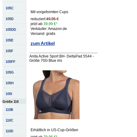
105C
Mit vorgeformten Cups
105D
reduziert:
49,95 €
jetzt ab
39,99 €*
Verkäufer: Amazon.de
105DD
Versand: gratis
105E
zum Artikel
105F
Anita Active Sport BH- DeltaPad 5544 -
Größe 70G Blue iris
105FF
105G
105H
105I
Größe 110
110B
110C
Erhältlich in US-Cup-Größen
110D