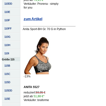
jetzt ab
79,95 €*
110DD
Verkäufer: Prorena - simply
for you
110E
zum Artikel
110F
110FF
Anita Sport-BH Gr. 70 G in Python
110G
110H
110I
Größe 115
115B
115C
-13%
115D
ANITA 5527
115DD
reduziert:
59,95 €
jetzt ab
51,88 €*
115E
Verkäufer: braforme