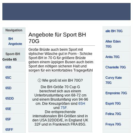
Navigation
alle BH 70G
Angebote für Sport BH
BH
70G
After Eden
Angebote
70G
Große Brüste auch beim Sport mit
stylischer Wäsche gut in Form - Schicke
Sport-BH
Anita 70G
Sport-BH in 70 G für größere Brüste
Größe 65
geben einem üppigen Busen auch beim
Sport den nötigen sicheren Halt und
65B
Chantelle 70G
sorgen für ein komfortables Tragegefühl
65C
Curvy Kate
ⓘ Wie groß ist ein BH 70G?
70G
Die BH-Größe 70 Cup G
65D
berechnet sich aus einem
Empreinte 70G
Unterbrustumfang von 68-72 cm
65DD
und einem Brustumfang von 94-96
cm. Die Kreuzgrößen sind
65H
Esprit 70G
und
75F
.
65E
Die entsprechende
Felina 70G
internationalen BH-Größen sind in
65F
den USA 32DDD/E, in England UK
32F und in Frankreich FRA 85G.
Freya 70G
65FF