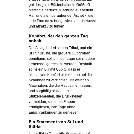
gut designter Büstenhalter in Größe G
bietet die perfekte Mischung aus festem
Halt und atemberaubender Ästhetik, die
jede Frau dazu bringt, sich selbstbewusst
und attraktiv zu fühlen.
Komfort, der den ganzen Tag
anhält
Der Alltag fordert seinen Tribut, und ein
BH für Brüste, die größere Cupgrößen
benötigen, sollte in der Lage sein, jedem
Lebensstil gerecht zu werden. Deshalb
sollte ein BH mit Cup G, dass er
ultimativen Komfort bietet, ohne auf die
Schönheit zu verzichten. Mit weichen
Materialien, die die Haut atmen lassen,
und sorgfältig platzierten
Stützelementen, die Druckstellen
vermeiden, soll er es Frauen
ermöglichen, ihre Tage ohne
Einschränkungen zu genießen.
Ein Statement von Stil und
Stärke
Jeder BH in Cupgröße G muss darauf