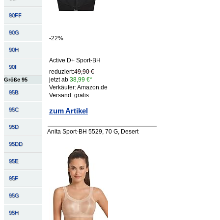
90FF
90G
-22%
90H
Active D+ Sport-BH
90I
reduziert:
49,90 €
jetzt ab
38,99 €*
Größe 95
Verkäufer: Amazon.de
95B
Versand: gratis
95C
zum Artikel
95D
Anita Sport-BH 5529, 70 G, Desert
95DD
95E
95F
95G
95H