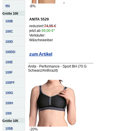
95I
-8%
Größe 100
ANITA 5529
100B
reduziert:
74,95 €
jetzt ab
69,00 €*
100C
Verkäufer:
Wäscheweiber
100D
100DD
zum Artikel
100E
Anita - Performance - Sport BH (70 G
Schwarz/Anthrazit)
100F
100FF
100G
100H
100I
Größe 105
105B
-20%