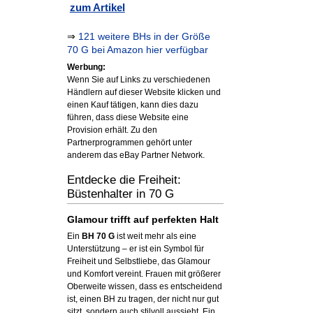
zum Artikel
⇒
121 weitere BHs in der Größe
70 G bei Amazon hier verfügbar
Werbung:
Wenn Sie auf Links zu verschiedenen
Händlern auf dieser Website klicken und
einen Kauf tätigen, kann dies dazu
führen, dass diese Website eine
Provision erhält. Zu den
Partnerprogrammen gehört unter
anderem das eBay Partner Network.
Entdecke die Freiheit:
Büstenhalter in 70 G
Glamour trifft auf perfekten Halt
Ein
BH 70 G
ist weit mehr als eine
Unterstützung – er ist ein Symbol für
Freiheit und Selbstliebe, das Glamour
und Komfort vereint. Frauen mit größerer
Oberweite wissen, dass es entscheidend
ist, einen BH zu tragen, der nicht nur gut
sitzt, sondern auch stilvoll aussieht. Ein