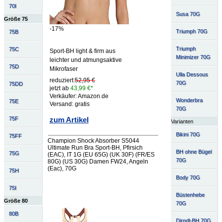
70I
Susa 70G
Größe 75
-17%
Triumph 70G
75B
Triumph
75C
Sport-BH light & firm aus
Minimizer 70G
leichter und atmungsaktive
75D
Mikrofaser
Ulla Dessous
reduziert:
52,95 €
70G
75DD
jetzt ab
43,99 €*
Verkäufer: Amazon.de
Wonderbra
75E
Versand: gratis
70G
75F
zum Artikel
Varianten
Bikini 70G
75FF
Champion Shock Absorber S5044
Ultimate Run Bra Sport-BH, Pfirsich
BH ohne Bügel
75G
(EAC), IT 1G (EU 65G) (UK 30F) (FR/ES
70G
80G) (US 30G) Damen FW24, Angeln
(Eac), 70G
75H
Body 70G
75I
Büstenhebe
Größe 80
70G
80B
Dirndl-BH 70G