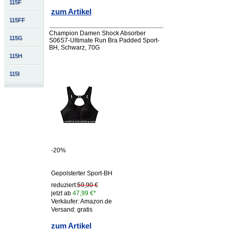
115F
zum Artikel
115FF
Champion Damen Shock Absorber
115G
S06S7-Ultimate Run Bra Padded Sport-
BH, Schwarz, 70G
115H
115I
-20%
Gepolsterter Sport-BH
reduziert:
59,90 €
jetzt ab
47,99 €*
Verkäufer: Amazon.de
Versand: gratis
zum Artikel