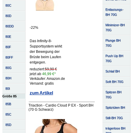
80C
Entlastungs-
BH 70G
80D
Minimizer-BH
80DD
-22%
70G
80E
Plunge BH
Das Infinity-8-
70G
Supportsystem wirkt
80F
der Bewegung der
Push Up BH
Brüste beim Laufen
80FF
70G
entgegen.
80G
reduziert:
59,90 €
Schlaf BH
jetzt ab
46,99 €*
80H
Verkäufer: Amazon.de
Soft BH 70G
Versand: gratis
80I
zum Artikel
Spitzen BH
Größe 85
70G
85B
Triaction - Cardio Cloud P EX - Sport BH
Spitztüten BH
(70 G Schwarz)
85C
Still-BH 70G
85D
trägerlose BH