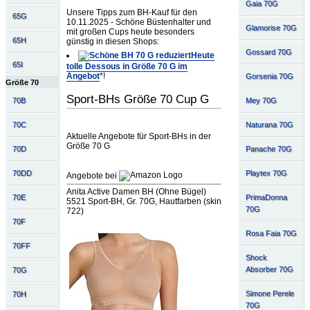
Gaia 70G
Unsere Tipps zum BH-Kauf für den
65G
10.11.2025 - Schöne Büstenhalter und
Glamorise 70G
mit großen Cups heute besonders
65H
günstig in diesen Shops:
Gossard 70G
Heute
65I
tolle Dessous in Größe 70 G im
Angebot
*!
Gorsenia 70G
Größe 70
Sport-BHs Größe 70 Cup G
70B
Mey 70G
70C
Naturana 70G
Aktuelle Angebote für Sport-BHs in der
Größe 70 G
70D
Panache 70G
70DD
Playtex 70G
Angebote bei
Anita Active Damen BH (Ohne Bügel)
70E
PrimaDonna
5521 Sport-BH, Gr. 70G, Hautfarben (skin
70G
722)
70F
Rosa Faia 70G
70FF
Shock
Absorber 70G
70G
Simone Perele
70H
70G