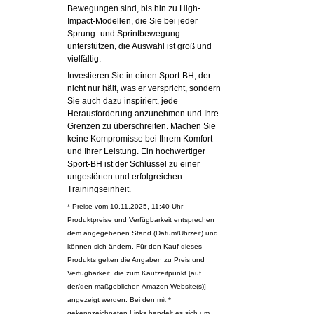
Bewegungen sind, bis hin zu High-
Impact-Modellen, die Sie bei jeder
Sprung- und Sprintbewegung
unterstützen, die Auswahl ist groß und
vielfältig.
Investieren Sie in einen Sport-BH, der
nicht nur hält, was er verspricht, sondern
Sie auch dazu inspiriert, jede
Herausforderung anzunehmen und Ihre
Grenzen zu überschreiten. Machen Sie
keine Kompromisse bei Ihrem Komfort
und Ihrer Leistung. Ein hochwertiger
Sport-BH ist der Schlüssel zu einer
ungestörten und erfolgreichen
Trainingseinheit.
* Preise vom 10.11.2025, 11:40 Uhr -
Produktpreise und Verfügbarkeit entsprechen
dem angegebenen Stand (Datum/Uhrzeit) und
können sich ändern. Für den Kauf dieses
Produkts gelten die Angaben zu Preis und
Verfügbarkeit, die zum Kaufzeitpunkt [auf
der/den maßgeblichen Amazon-Website(s)]
angezeigt werden. Bei den mit *
gekennzeichneten Links handelt es sich um