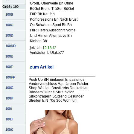
GroßE Oberweite Bh Ohne
Größe 100
BüGel Breite TräGer BüGel
FüR Bh Kaufen
100B
Kompressions Bh Nach Brust
Op Schwimm Sport Bh Bh
100C
FüR Tiefen Ausschnitt Vorne
Und Hinten Alternative Bh
100D
Kleben Bh
100DD
jetzt ab
12,18 €*
Verkäufer: LIUlake77
100E
zum Artikel
100F
100FF
Push Up BH Einlagen Entlastungs
Vorderverschluss Hautfarben Polster
100G
Shop Wattiert Brustkrebs Dunkelblau
Bändern Dünne Stillfunktion
Silikonträgern Stützend Gesunder
100H
Streifen EIN 70e 36c Wohlfühl
100I
100J
100K