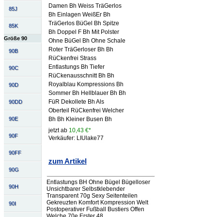
Damen Bh Weiss TräGerlos
85J
Bh Einlagen WeißEr Bh
TräGerlos BüGel Bh Spitze
85K
Bh Doppel F Bh Mit Polster
Größe 90
Ohne BüGel Bh Ohne Schale
Roter TräGerloser Bh Bh
90B
RüCkenfrei Strass
Entlastungs Bh Tiefer
90C
RüCkenausschnitt Bh Bh
Royalblau Kompressions Bh
90D
Sommer Bh Hellblauer Bh Bh
FüR Dekollete Bh Als
90DD
Oberteil RüCkenfrei Welcher
90E
Bh Bh Kleiner Busen Bh
jetzt ab
10,43 €*
90F
Verkäufer: LIUlake77
90FF
zum Artikel
90G
Entlastungs BH Ohne Bügel Bügelloser
90H
Unsichtbarer Selbstklebender
Transparent 70g Sexy Seitenteilen
Gekreuzten Komfort Kompression Welt
90I
Postoperativer Fußball Bustiers Offen
Welche 70e Erster 48