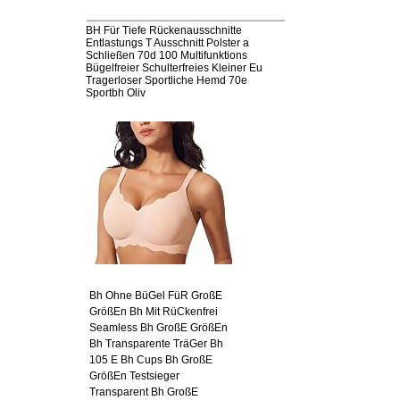
BH Für Tiefe Rückenausschnitte
Entlastungs T Ausschnitt Polster a
Schließen 70d 100 Multifunktions
Bügelfreier Schulterfreies Kleiner Eu
Tragerloser Sportliche Hemd 70e
Sportbh Oliv
Bh Ohne BüGel FüR GroßE
GrößEn Bh Mit RüCkenfrei
Seamless Bh GroßE GrößEn
Bh Transparente TräGer Bh
105 E Bh Cups Bh GroßE
GrößEn Testsieger
Transparent Bh GroßE