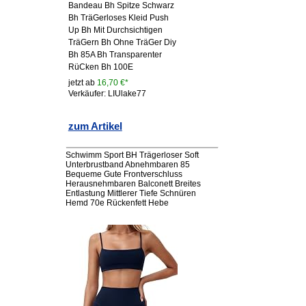
Bandeau Bh Spitze Schwarz
Bh TräGerloses Kleid Push
Up Bh Mit Durchsichtigen
TräGern Bh Ohne TräGer Diy
Bh 85A Bh Transparenter
RüCken Bh 100E
jetzt ab
16,70 €*
Verkäufer: LIUlake77
zum Artikel
Schwimm Sport BH Trägerloser Soft
Unterbrustband Abnehmbaren 85
Bequeme Gute Frontverschluss
Herausnehmbaren Balconett Breites
Entlastung Mittlerer Tiefe Schnüren
Hemd 70e Rückenfett Hebe