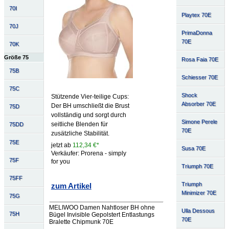
70I
Playtex 70E
70J
PrimaDonna
70E
70K
Größe 75
Rosa Faia 70E
75B
Schiesser 70E
75C
Shock
Stützende Vier-teilige Cups:
Absorber 70E
Der BH umschließt die Brust
75D
vollständig und sorgt durch
Simone Perele
seitliche Blenden für
75DD
70E
zusätzliche Stabilität.
75E
jetzt ab
112,34 €*
Susa 70E
Verkäufer: Prorena - simply
75F
for you
Triumph 70E
75FF
Triumph
zum Artikel
Minimizer 70E
75G
MELIWOO Damen Nahtloser BH ohne
Ulla Dessous
75H
Bügel Invisible Gepolstert Entlastungs
70E
Bralette Chipmunk 70E