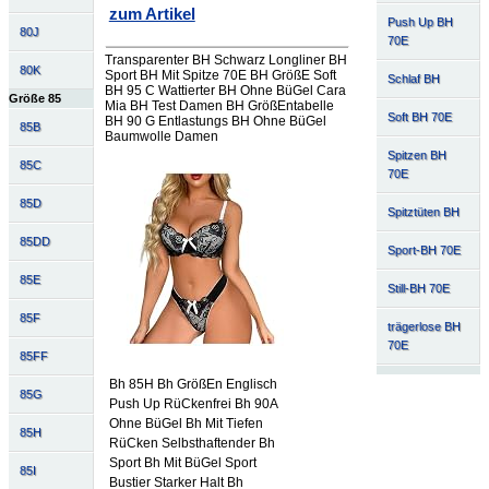
zum Artikel
Push Up BH
80J
70E
Transparenter BH Schwarz Longliner BH
80K
Sport BH Mit Spitze 70E BH GrößE Soft
Schlaf BH
BH 95 C Wattierter BH Ohne BüGel Cara
Größe 85
Mia BH Test Damen BH GrößEntabelle
Soft BH 70E
BH 90 G Entlastungs BH Ohne BüGel
85B
Baumwolle Damen
Spitzen BH
85C
70E
85D
Spitztüten BH
85DD
Sport-BH 70E
85E
Still-BH 70E
85F
trägerlose BH
70E
85FF
Bh 85H Bh GrößEn Englisch
85G
Push Up RüCkenfrei Bh 90A
Ohne BüGel Bh Mit Tiefen
85H
RüCken Selbsthaftender Bh
Sport Bh Mit BüGel Sport
85I
Bustier Starker Halt Bh