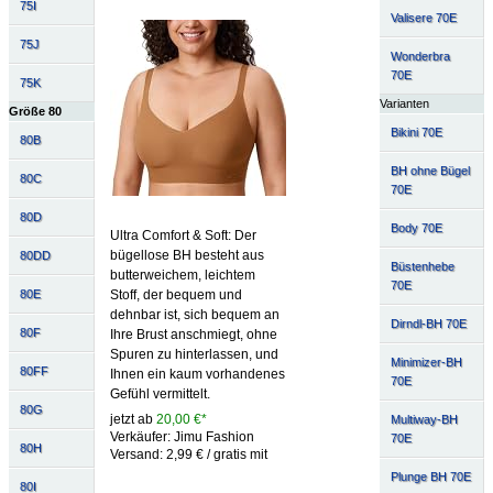
75I
Valisere 70E
75J
Wonderbra
70E
75K
Varianten
Größe 80
Bikini 70E
80B
BH ohne Bügel
80C
70E
80D
Body 70E
Ultra Comfort & Soft: Der
bügellose BH besteht aus
80DD
Büstenhebe
butterweichem, leichtem
70E
Stoff, der bequem und
80E
dehnbar ist, sich bequem an
Dirndl-BH 70E
80F
Ihre Brust anschmiegt, ohne
Spuren zu hinterlassen, und
Minimizer-BH
80FF
Ihnen ein kaum vorhandenes
70E
Gefühl vermittelt.
80G
jetzt ab
20,00 €*
Multiway-BH
Verkäufer: Jimu Fashion
70E
80H
Versand: 2,99 € / gratis mit
Plunge BH 70E
80I