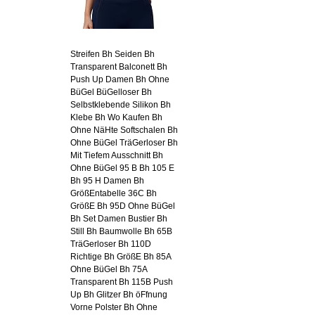
Streifen Bh Seiden Bh
Transparent Balconett Bh
Push Up Damen Bh Ohne
BüGel BüGelloser Bh
Selbstklebende Silikon Bh
Klebe Bh Wo Kaufen Bh
Ohne NäHte Softschalen Bh
Ohne BüGel TräGerloser Bh
Mit Tiefem Ausschnitt Bh
Ohne BüGel 95 B Bh 105 E
Bh 95 H Damen Bh
GrößEntabelle 36C Bh
GrößE Bh 95D Ohne BüGel
Bh Set Damen Bustier Bh
Still Bh Baumwolle Bh 65B
TräGerloser Bh 110D
Richtige Bh GrößE Bh 85A
Ohne BüGel Bh 75A
Transparent Bh 115B Push
Up Bh Glitzer Bh öFfnung
Vorne Polster Bh Ohne