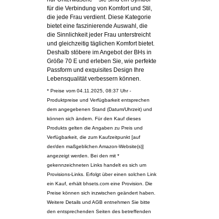
für die Verbindung von Komfort und Stil,
die jede Frau verdient. Diese Kategorie
bietet eine faszinierende Auswahl, die
die Sinnlichkeit jeder Frau unterstreicht
und gleichzeitig täglichen Komfort bietet.
Deshalb stöbere im Angebot der BHs in
Größe 70 E und erleben Sie, wie perfekte
Passform und exquisites Design Ihre
Lebensqualität verbessern können.
* Preise vom 04.11.2025, 08:37 Uhr -
Produktpreise und Verfügbarkeit entsprechen
dem angegebenen Stand (Datum/Uhrzeit) und
können sich ändern. Für den Kauf dieses
Produkts gelten die Angaben zu Preis und
Verfügbarkeit, die zum Kaufzeitpunkt [auf
der/den maßgeblichen Amazon-Website(s)]
angezeigt werden. Bei den mit *
gekennzeichneten Links handelt es sich um
Provisions-Links. Erfolgt über einen solchen Link
ein Kauf, erhält bhsets.com eine Provision. Die
Preise können sich inzwischen geändert haben.
Weitere Details und AGB entnehmen Sie bitte
den entsprechenden Seiten des betreffenden