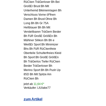
RüCken TräGerloser Bh Bei
GroßEr Brust Bh Mit
Unterhemd Bikinieinlagen Bh
Verschluss Vorne öFfnen
Damen Bh Brust Ohne Bh
Long Bh Bh Gr 75A
Hellblauer Bh Bh Mit
Verstellbaren TräGern Bester
Bh FüR GroßE GrößEn Bh
MäNner Silikon Bh Bh e
WeißEr Sport Bh Minimizer
Bhs Bh FüR RüCkenfreie
Oberteile Schulterfreies Kleid
Bh Sport Bh GroßE GrößEn
Bh TräGerlos Tiefer RüCken
Bester TräGerloser Bh
Merino Sport Bh Bh Push Up
85D Bh Mit Spitze Am
RüCken Bh
jetzt ab
11,64 €*
Verkäufer: LIUlake77
zum Artikel