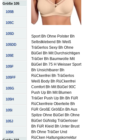
Größe 105
105B
105C
105D
Sport Bh Ohne Polster Bh
Selbstklebend Bh Weiß
105DD
TräGerlos Sexy Bh Ohne
BüGel Bh Mit Durchsichtigen
105E
TräGer Bh Baumwolle Mit
BüGel Bh 75 H Weisser Sport
105F
Bh Unsichtbarer Bh
RüCkenfrei Bh TräGerlos
105FF
Weiß Body Bh RüCkenfrei
Comfort Bh Mit BüGel 90C
105G
Push Up Bh Mit Blumen
TräGer Push Up Bh Bh FüR
105H
RüCkenfreie Oberteile Bh
FüR GroßE GrößEn Bh Aus
105I
Spitze Ohne BüGel Bh Ohne
BüGel GüNstig TräGerloser
105J
Bh FüR Kleid Bh Unter Brust
Bh Ohne TräGer Und
105K
RüCken Haltungskorrektur