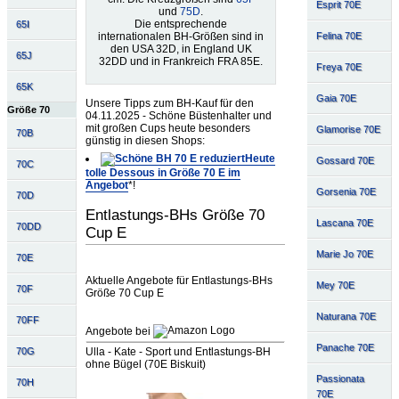
Esprit 70E
und
75D
.
Die entsprechende
65I
internationalen BH-Größen sind in
Felina 70E
den USA 32D, in England UK
65J
32DD und in Frankreich FRA 85E.
Freya 70E
65K
Gaia 70E
Unsere Tipps zum BH-Kauf für den
Größe 70
04.11.2025 - Schöne Büstenhalter und
mit großen Cups heute besonders
Glamorise 70E
70B
günstig in diesen Shops:
Heute
Gossard 70E
70C
tolle Dessous in Größe 70 E im
Angebot
*!
Gorsenia 70E
70D
Entlastungs-BHs Größe 70
Lascana 70E
70DD
Cup E
Marie Jo 70E
70E
Aktuelle Angebote für Entlastungs-BHs
Mey 70E
70F
Größe 70 Cup E
Naturana 70E
70FF
Angebote bei
Panache 70E
70G
Ulla - Kate - Sport und Entlastungs-BH
ohne Bügel (70E Biskuit)
Passionata
70H
70E