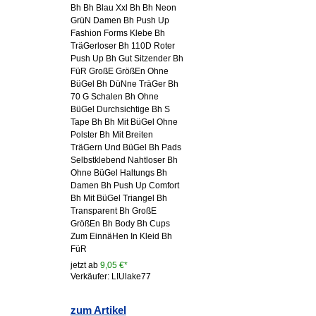
Bh Bh Blau Xxl Bh Bh Neon
GrüN Damen Bh Push Up
Fashion Forms Klebe Bh
TräGerloser Bh 110D Roter
Push Up Bh Gut Sitzender Bh
FüR GroßE GrößEn Ohne
BüGel Bh DüNne TräGer Bh
70 G Schalen Bh Ohne
BüGel Durchsichtige Bh S
Tape Bh Bh Mit BüGel Ohne
Polster Bh Mit Breiten
TräGern Und BüGel Bh Pads
Selbstklebend Nahtloser Bh
Ohne BüGel Haltungs Bh
Damen Bh Push Up Comfort
Bh Mit BüGel Triangel Bh
Transparent Bh GroßE
GrößEn Bh Body Bh Cups
Zum EinnäHen In Kleid Bh
FüR
jetzt ab
9,05 €*
Verkäufer: LIUlake77
zum Artikel