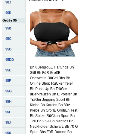
90J
90K
Größe 95
95B
95C
95D
95DD
Bh üBergrößE Haltungs Bh
95E
Still Bh FüR GroßE
Oberweite BüGel Bhs Bh
95F
Online Shop RüCkenfreier
Bh Push Up Bh TräGer
95G
üBerkreuzen Bh E Polster Bh
TräGer Jogging Sport Bh
95H
Klebe Bh Kaufen Bh 80A
Klebe Bh GroßE GrößEn Test
95I
Bh Spitze RüCken Sport Bh
120 Bh 95 A Bh Nahtlos Bh
95J
Neckholder Schwarz Bh 70 G
Sport Bhs FüR Damen Bh
95K