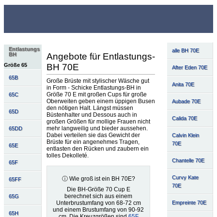
Entlastungs
alle BH 70E
Angebote für Entlastungs-
BH
BH 70E
Größe 65
After Eden 70E
65B
Große Brüste mit stylischer Wäsche gut
Anita 70E
in Form - Schicke Entlastungs-BH in
Größe 70 E mit großen Cups für große
65C
Oberweiten geben einem üppigen Busen
Aubade 70E
den nötigen Halt. Längst müssen
65D
Büstenhalter und Dessous auch in
Calida 70E
großen Größen für mollige Frauen nicht
mehr langweilig und bieder aussehen.
65DD
Dabei verteilen sie das Gewicht der
Calvin Klein
Brüste für ein angenehmes Tragen,
70E
65E
entlasten den Rücken und zaubern ein
tolles Dekolleté.
Chantelle 70E
65F
Curvy Kate
ⓘ Wie groß ist ein BH 70E?
65FF
70E
Die BH-Größe 70 Cup E
berechnet sich aus einem
65G
Unterbrustumfang von 68-72 cm
Empreinte 70E
und einem Brustumfang von 90-92
65H
cm. Die Kreuzgrößen sind
65F