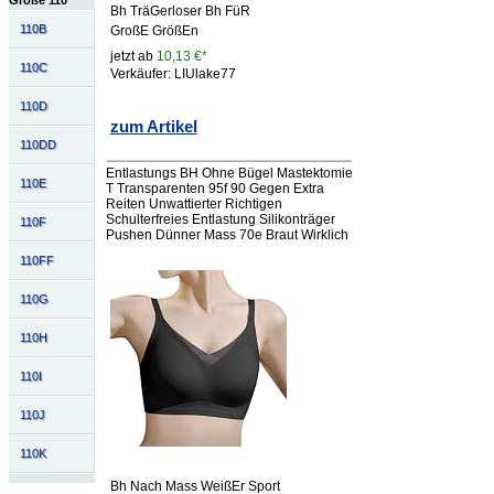
Größe 110
Bh TräGerloser Bh FüR
110B
GroßE GrößEn
jetzt ab
10,13 €*
110C
Verkäufer: LIUlake77
110D
zum Artikel
110DD
Entlastungs BH Ohne Bügel Mastektomie
110E
T Transparenten 95f 90 Gegen Extra
Reiten Unwattierter Richtigen
Schulterfreies Entlastung Silikonträger
110F
Pushen Dünner Mass 70e Braut Wirklich
110FF
110G
110H
110I
110J
110K
Bh Nach Mass WeißEr Sport