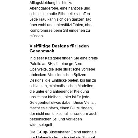
Alltagskleidung bis hin zu
Abendgarderobe, eine nahtlose und
schmeichelhafte Silhouette schaffen.
Jede Frau kann sich den ganzen Tag
über wohl und unterstützt fühlen, ohne
Kompromisse beim Stil eingehen zu
müssen.
Vielfältige Designs für jeden
Geschmack
In dieser Kategorie finden Sie eine breite
Palette an BHs für eine größere
Oberweite, die jede stilistische Vorliebe
abdecken. Von sinnlichen Spitzen-
Designs, die Einblicke bieten, bis hin zu
schlanken, minimalistischen Modellen,
die unter eng anliegender Kleidung
unsichtbar bleiben – hier ist für jede
Gelegenheit etwas dabei. Diese Vielfalt
macht es einfach, einen BH zu finden,
der nicht nur funktional ist, sondern auch
persönlichen Stil und Vorlieben
widerspiegelt.
Die E-Cup-Büstenhalter E sind mehr als
nur Unterwäsche – sie sind ein Symbol