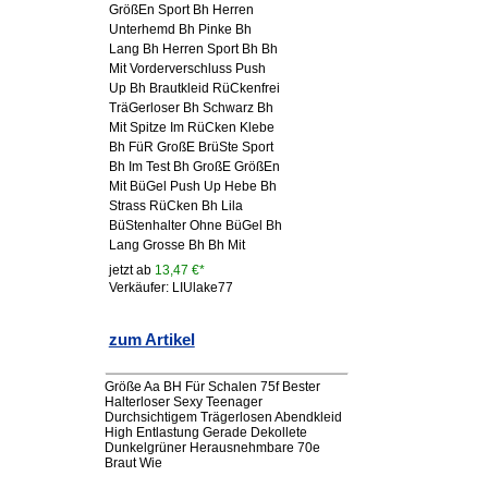
GrößEn Sport Bh Herren
Unterhemd Bh Pinke Bh
Lang Bh Herren Sport Bh Bh
Mit Vorderverschluss Push
Up Bh Brautkleid RüCkenfrei
TräGerloser Bh Schwarz Bh
Mit Spitze Im RüCken Klebe
Bh FüR GroßE BrüSte Sport
Bh Im Test Bh GroßE GrößEn
Mit BüGel Push Up Hebe Bh
Strass RüCken Bh Lila
BüStenhalter Ohne BüGel Bh
Lang Grosse Bh Bh Mit
jetzt ab
13,47 €*
Verkäufer: LIUlake77
zum Artikel
Größe Aa BH Für Schalen 75f Bester
Halterloser Sexy Teenager
Durchsichtigem Trägerlosen Abendkleid
High Entlastung Gerade Dekollete
Dunkelgrüner Herausnehmbare 70e
Braut Wie