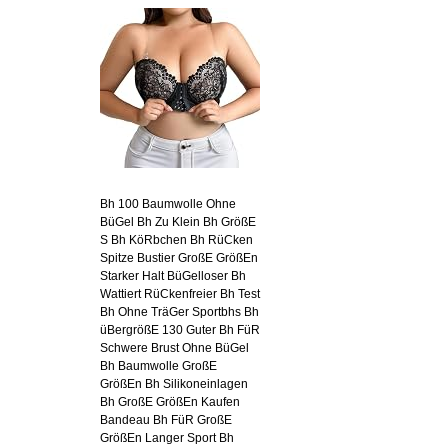
Bh 100 Baumwolle Ohne
BüGel Bh Zu Klein Bh GrößE
S Bh KöRbchen Bh RüCken
Spitze Bustier GroßE GrößEn
Starker Halt BüGelloser Bh
Wattiert RüCkenfreier Bh Test
Bh Ohne TräGer Sportbhs Bh
üBergrößE 130 Guter Bh FüR
Schwere Brust Ohne BüGel
Bh Baumwolle GroßE
GrößEn Bh Silikoneinlagen
Bh GroßE GrößEn Kaufen
Bandeau Bh FüR GroßE
GrößEn Langer Sport Bh