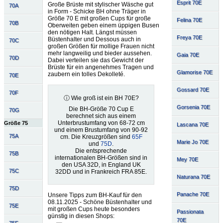
Esprit 70E
Große Brüste mit stylischer Wäsche gut
70A
in Form - Schicke BH ohne Träger in
Größe 70 E mit großen Cups für große
Felina 70E
70B
Oberweiten geben einem üppigen Busen
den nötigen Halt. Längst müssen
Freya 70E
Büstenhalter und Dessous auch in
70C
großen Größen für mollige Frauen nicht
mehr langweilig und bieder aussehen.
Gaia 70E
70D
Dabei verteilen sie das Gewicht der
Brüste für ein angenehmes Tragen und
Glamorise 70E
zaubern ein tolles Dekolleté.
70E
Gossard 70E
70F
ⓘ Wie groß ist ein BH 70E?
Gorsenia 70E
Die BH-Größe 70 Cup E
70G
berechnet sich aus einem
Unterbrustumfang von 68-72 cm
Größe 75
Lascana 70E
und einem Brustumfang von 90-92
75A
cm. Die Kreuzgrößen sind
65F
Marie Jo 70E
und
75D
.
Die entsprechende
75B
internationalen BH-Größen sind in
Mey 70E
den USA 32D, in England UK
75C
32DD und in Frankreich FRA 85E.
Naturana 70E
75D
Panache 70E
Unsere Tipps zum BH-Kauf für den
08.11.2025 - Schöne Büstenhalter und
75E
mit großen Cups heute besonders
Passionata
günstig in diesen Shops:
70E