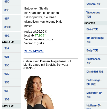
85D
Valisere 70E
Entdecken Sie die
85E
Wonderbra
einzigartigen, patentierten
70E
Silikonpunkte, die Ihnen
85F
ultimativen Komfort und Halt
Varianten
bieten.
85FF
Bikini 70E
reduziert:
56,00 €
jetzt ab
47,30 €*
85G
BH ohne Bügel
Verkäufer: Amazon.de
70E
Größe 90
Versand: gratis
90A
Body 70E
zum Artikel
90B
Büstenhebe
Calvin Klein Damen Trägerloser BH
70E
Lightly Lined mit Stretch, Schwarz
90C
(Black), 70E
Dirndl-BH 70E
90D
Entlastungs-
90E
BH 70E
90F
Minimizer-BH
70E
90G
Multiway-BH
Größe 95