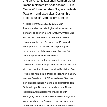
und gleichzeitig täglichen Komfort bietet.
Deshalb stöbere im Angebot der BHs in
Größe 70 E und erleben Sie, wie perfekte
Passform und exquisites Design Ihre
Lebensqualität verbessern können.
* Preise vom 08.11.2025, 10:10 Uhr -
Produktpreise und Verfügbarkeit entsprechen
dem angegebenen Stand (Datum/Uhrzeit) und
können sich ändern. Für den Kauf dieses
Produkts gelten die Angaben zu Preis und
Verfügbarkeit, die zum Kaufzeitpunkt [auf
der/den maßgeblichen Amazon-Website(s)]
angezeigt werden. Bei den mit *
gekennzeichneten Links handelt es sich um
Provisions-Links. Erfolgt über einen solchen Link
ein Kauf, erhält bhsets.com eine Provision. Die
Preise können sich inzwischen geändert haben.
Weitere Details und AGB entnehmen Sie bitte
den entsprechenden Seiten des betreffenden
Onlineshops. Bhsets.com stellt für die Nutzer
lediglich automatisiert Informationen zur
Verfügung. Amazon und das Amazon-Logo sind
Warenzeichen von Amazon.com, Inc. oder eines
seiner verbundenen Unternehmen. Als Amazon-