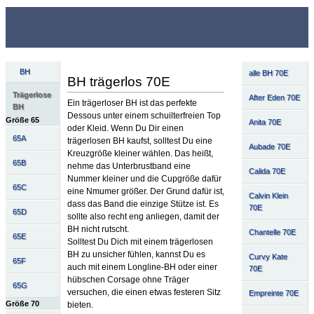
BH
alle BH 70E
BH trägerlos 70E
Trägerlose
After Eden 70E
Ein trägerloser BH ist das perfekte
BH
Dessous unter einem schuilterfreien Top
Größe 65
Anita 70E
oder Kleid. Wenn Du Dir einen
65A
trägerlosen BH kaufst, solltest Du eine
Aubade 70E
Kreuzgröße kleiner wählen. Das heißt,
65B
nehme das Unterbrustband eine
Calida 70E
Nummer kleiner und die Cupgröße dafür
65C
eine Nmumer größer. Der Grund dafür ist,
Calvin Klein
dass das Band die einzige Stütze ist. Es
70E
65D
sollte also recht eng anliegen, damit der
BH nicht rutscht.
Chantelle 70E
65E
Solltest Du Dich mit einem trägerlosen
BH zu unsicher fühlen, kannst Du es
Curvy Kate
65F
auch mit einem Longline-BH oder einer
70E
hübschen Corsage ohne Träger
65G
versuchen, die einen etwas festeren Sitz
Empreinte 70E
Größe 70
bieten.