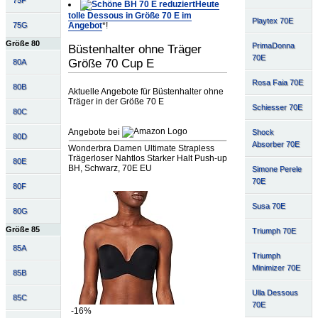
75F
Heute
tolle Dessous in Größe 70 E im
Playtex 70E
Angebot
*!
75G
Größe 80
PrimaDonna
Büstenhalter ohne Träger
70E
Größe 70 Cup E
80A
Rosa Faia 70E
80B
Aktuelle Angebote für Büstenhalter ohne
Träger in der Größe 70 E
Schiesser 70E
80C
Angebote bei
Shock
80D
Absorber 70E
Wonderbra Damen Ultimate Strapless
Trägerloser Nahtlos Starker Halt Push-up
80E
BH, Schwarz, 70E EU
Simone Perele
70E
80F
Susa 70E
80G
Größe 85
Triumph 70E
85A
Triumph
Minimizer 70E
85B
Ulla Dessous
85C
70E
-16%