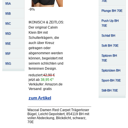
70E
95A
-9%
Plunge BH 70E
95B
Push Up BH
IKONISCH & ZEITLOS:
95C
70E
Der original Calvin
Klein BH mit
95D
Schlaf BH
Schulterträgern, die
auch über Kreuz
95E
Soft BH 70E
getragen oder
abgenommen werden
95F
Spitzen BH
können, begeistert mit
70E
seinem schlichten und
95G
femininen Design.
Spitztüten BH
reduziert:
42,90 €
jetzt ab
38,95 €*
Sport-BH 70E
Verkäufer: Amazon.de
Versand: gratis
Still-BH 70E
zum Artikel
Wacoal Damen Red Carpet Trägerloser
Bügel, Leicht Gepolstert, 854119 BH mit
voller Abdeckung, Blickdicht, schwarz,
70E