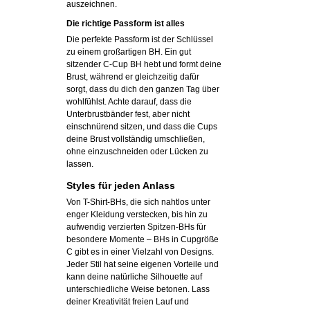
auszeichnen.
Die richtige Passform ist alles
Die perfekte Passform ist der Schlüssel
zu einem großartigen BH. Ein gut
sitzender C-Cup BH hebt und formt deine
Brust, während er gleichzeitig dafür
sorgt, dass du dich den ganzen Tag über
wohlfühlst. Achte darauf, dass die
Unterbrustbänder fest, aber nicht
einschnürend sitzen, und dass die Cups
deine Brust vollständig umschließen,
ohne einzuschneiden oder Lücken zu
lassen.
Styles für jeden Anlass
Von T-Shirt-BHs, die sich nahtlos unter
enger Kleidung verstecken, bis hin zu
aufwendig verzierten Spitzen-BHs für
besondere Momente – BHs in Cupgröße
C gibt es in einer Vielzahl von Designs.
Jeder Stil hat seine eigenen Vorteile und
kann deine natürliche Silhouette auf
unterschiedliche Weise betonen. Lass
deiner Kreativität freien Lauf und