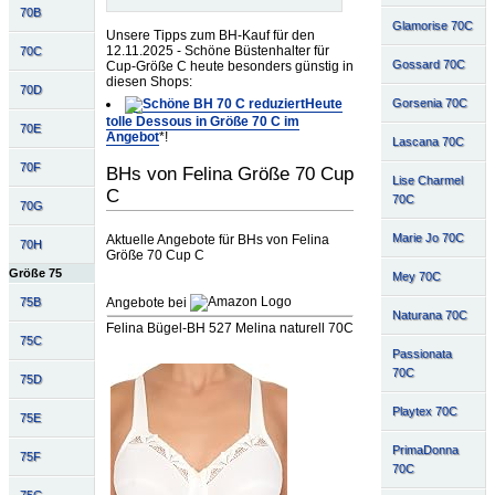
70B
Glamorise 70C
Unsere Tipps zum BH-Kauf für den
12.11.2025 - Schöne Büstenhalter für
70C
Gossard 70C
Cup-Größe C heute besonders günstig in
diesen Shops:
70D
Gorsenia 70C
Heute
tolle Dessous in Größe 70 C im
70E
Angebot
*!
Lascana 70C
70F
BHs von Felina Größe 70 Cup
Lise Charmel
C
70C
70G
Marie Jo 70C
Aktuelle Angebote für BHs von Felina
70H
Größe 70 Cup C
Größe 75
Mey 70C
Angebote bei
75B
Naturana 70C
Felina Bügel-BH 527 Melina naturell 70C
75C
Passionata
70C
75D
Playtex 70C
75E
PrimaDonna
75F
70C