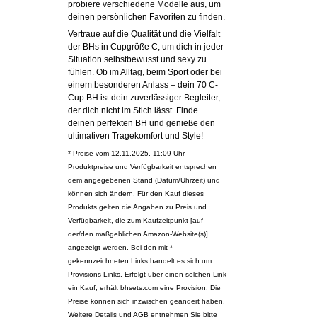
probiere verschiedene Modelle aus, um
deinen persönlichen Favoriten zu finden.
Vertraue auf die Qualität und die Vielfalt
der BHs in Cupgröße C, um dich in jeder
Situation selbstbewusst und sexy zu
fühlen. Ob im Alltag, beim Sport oder bei
einem besonderen Anlass – dein 70 C-
Cup BH ist dein zuverlässiger Begleiter,
der dich nicht im Stich lässt. Finde
deinen perfekten BH und genieße den
ultimativen Tragekomfort und Style!
* Preise vom 12.11.2025, 11:09 Uhr -
Produktpreise und Verfügbarkeit entsprechen
dem angegebenen Stand (Datum/Uhrzeit) und
können sich ändern. Für den Kauf dieses
Produkts gelten die Angaben zu Preis und
Verfügbarkeit, die zum Kaufzeitpunkt [auf
der/den maßgeblichen Amazon-Website(s)]
angezeigt werden. Bei den mit *
gekennzeichneten Links handelt es sich um
Provisions-Links. Erfolgt über einen solchen Link
ein Kauf, erhält bhsets.com eine Provision. Die
Preise können sich inzwischen geändert haben.
Weitere Details und AGB entnehmen Sie bitte