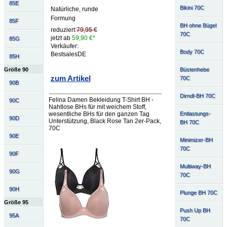
85E
Bikini 70C
Natürliche, runde
Formung
85F
BH ohne Bügel
reduziert:
79,95 €
70C
jetzt ab
59,90 €*
85G
Verkäufer:
Body 70C
BestsalesDE
85H
Büstenhebe
Größe 90
zum Artikel
70C
90B
Dirndl-BH 70C
Felina Damen Bekleidung T-Shirt BH -
90C
Nahtlose BHs für mit weichem Stoff,
wesentliche BHs für den ganzen Tag
Entlastungs-
90D
Unterstützung, Black Rose Tan 2er-Pack,
BH 70C
70C
90E
Minimizer-BH
70C
90F
Multiway-BH
90G
70C
90H
Plunge BH 70C
Größe 95
Push Up BH
95A
70C