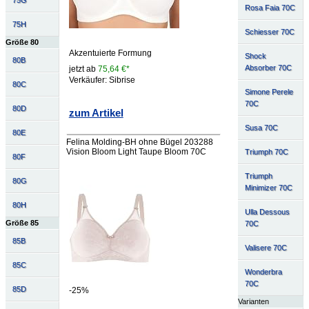
75G
Rosa Faia 70C
75H
Schiesser 70C
Größe 80
Akzentuierte Formung
Shock
80B
Absorber 70C
jetzt ab
75,64 €*
Verkäufer: Sibrise
80C
Simone Perele
70C
80D
zum Artikel
Susa 70C
80E
Felina Molding-BH ohne Bügel 203288
Vision Bloom Light Taupe Bloom 70C
Triumph 70C
80F
Triumph
80G
Minimizer 70C
80H
Ulla Dessous
Größe 85
70C
85B
Valisere 70C
85C
Wonderbra
70C
85D
-25%
Varianten