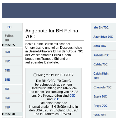
BH
alle BH 70C
Angebote für BH Felina
70C
Felina
After Eden 70C
BH
Setze Deine Brüste mit schöner
Größe 65
Anita 70C
Unterwäsche und tollen Dessous richtig
in Szene! Attraktive BH in der Größe 70C
65B
der Wäschemarke
Felina
für ein
Aubade 70C
bequemes Tragegefühl und ein
65C
aufregendes Dekolleté.
Calida 70C
65D
Calvin Klein
ⓘ Wie groß ist ein BH 70C?
70C
65E
Die BH-Größe 70 Cup C
berechnet sich aus einem
Chantelle 70C
Unterbrustumfang von 68-72 cm
65F
und einem Brustumfang von 86-88
cm. Die Kreuzgrößen sind
65D
Esprit 70C
65G
und
75B
.
Die entsprechende
Freya 70C
internationalen BH-Größen sind in
65H
den USA 32B, in England UK 32C
und in Frankreich FRA 85C.
Größe 70
Gaia 70C