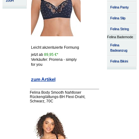
100H
Felina Panty
Felina Slip
Felina String
Felina Bademode
Felina
Leicht akzentuierte Formung
Badeanzug
jetzt ab
89,95 €*
Verkäufer: Prorena - simply
Felina Bikini
for you
zum Artikel
Felina Body Smooth Nahtloser
Rückenglättungs-BH Flexi-Draht,
Schwarz, 70C