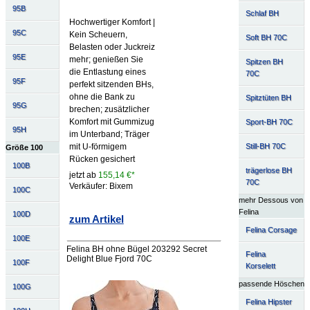
95B
Schlaf BH
Hochwertiger Komfort |
95C
Kein Scheuern,
Soft BH 70C
Belasten oder Juckreiz
95E
mehr; genießen Sie
Spitzen BH
die Entlastung eines
70C
95F
perfekt sitzenden BHs,
ohne die Bank zu
Spitztüten BH
95G
brechen; zusätzlicher
Komfort mit Gummizug
Sport-BH 70C
95H
im Unterband; Träger
Still-BH 70C
mit U-förmigem
Größe 100
Rücken gesichert
100B
trägerlose BH
jetzt ab
155,14 €*
70C
Verkäufer: Bixem
100C
mehr Dessous von
Felina
100D
zum Artikel
Felina Corsage
100E
Felina BH ohne Bügel 203292 Secret
Felina
Delight Blue Fjord 70C
100F
Korselett
passende Höschen
100G
Felina Hipster