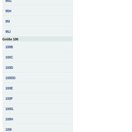
95G
95H
95I
95J
Größe 100
100B
100C
100D
100DD
100E
100F
100G
100H
100I