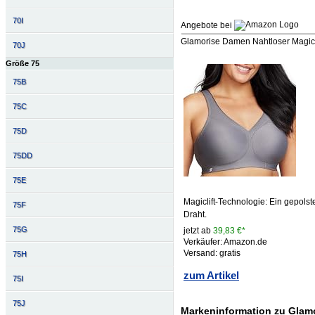
70I
Angebote bei
Glamorise Damen Nahtloser MagicLi
70J
Größe 75
75B
75C
75D
75DD
75E
Magiclift-Technologie: Ein gepolst
75F
Draht.
75G
jetzt ab
39,83 €*
Verkäufer: Amazon.de
Versand: gratis
75H
zum Artikel
75I
75J
Markeninformation zu Glam