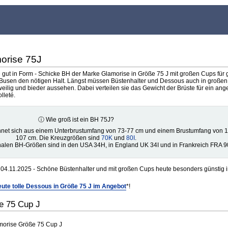
orise 75J
 gut in Form - Schicke BH der Marke Glamorise in Größe 75 J mit großen Cups für
usen den nötigen Halt. Längst müssen Büstenhalter und Dessous auch in große
weilig und bieder aussehen. Dabei verteilen sie das Gewicht der Brüste für ein a
lleté.
ⓘ Wie groß ist ein BH 75J?
net sich aus einem Unterbrustumfang von 73-77 cm und einem Brustumfang von 
107 cm. Die Kreuzgrößen sind
70K
und
80I
.
nalen BH-Größen sind in den USA 34H, in England UK 34I und in Frankreich FRA 9
04.11.2025 - Schöne Büstenhalter und mit großen Cups heute besonders günstig i
ute tolle Dessous in Größe 75 J im Angebot
*!
e 75 Cup J
amorise Größe 75 Cup J