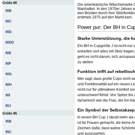
Größe 80
Die amerikanische Wäschemarke Gla
Manhattan. In den 1970er Jahren w
80B
den Brüsten durch ihre Stützfunktio
erstmals 1975 auf den Markt kam.
80C
Power pur: Der BH in Cu
80D
Starke Unterstützung, die 
80DD
Ein BH in Cupgröße J ist nicht nur 
erwarten und alles mit Stolz trag
80E
geht es nicht darum, sich anzupass
zu stellen.
80F
Funktion trifft auf rebellis
80G
Wer sagt, dass große Cups nicht s
und Funktionalität auf ein neues Le
80H
nicht nur für ultimativen Komfort 
unbeschwert fühlst. Von Spitze bis
80I
dynamisch wie die Frau, die ihn trä
80J
Ein Symbol der Selbstakze
Größe 85
In einem BH Cup J steckt mehr als n
85B
ist für Frauen gemacht, die keine A
Zeichen dafür, dass wahre Schönhei
85C
und auszusehen.