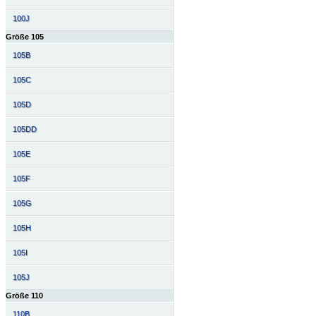
100J
Größe 105
105B
105C
105D
105DD
105E
105F
105G
105H
105I
105J
Größe 110
110B