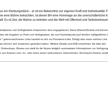
ur ein Kleidungsstück – er ist ein Bekenntnis zur eigenen Kraft und Individualität. F
wie eine Bühne betrachten, ist dieser BH eine Hommage an die unerschütterliche K
t. Es ist Zeit, die Bühne zu betreten und die Welt mit Offenheit und Selbstvertraue
roduktpreise und Verfügbarkeit entsprechen dem angegebenen Stand (Datum/Uhrzeit) und können
lten die Angaben zu Preis und Verfügbarkeit, die zum Kaufzeitpunkt [auf der/den maßgeblichen
t * gekennzeichneten Links handelt es sich um Provisions-Links. Erfolgt über einen solchen Link 
reise können sich inzwischen geändert haben. Weitere Details und AGB entnehmen Sie bitte den
nlineshops. Bhsets.com stellt für die Nutzer lediglich automatisiert Informationen zur Verfügu
 von Amazon.com, Inc. oder eines seiner verbundenen Unternehmen. Als Amazon-Partner verdi