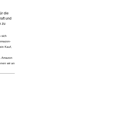
ür die
raft und
n zu
 sich
 Amazon-
ein Kauf,
ng. Amazon
enen wir an