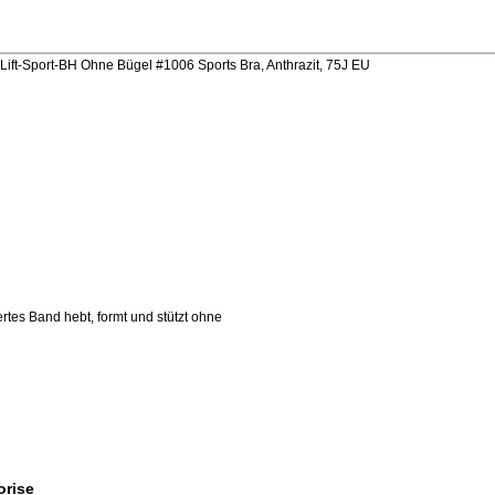
ft-Sport-BH Ohne Bügel #1006 Sports Bra, Anthrazit, 75J EU
ertes Band hebt, formt und stützt ohne
orise