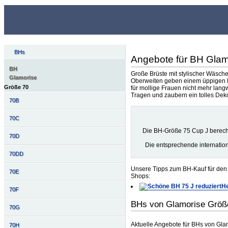
BHs
Angebote für BH Glam
BH
Große Brüste mit stylischer Wäsche
Glamorise
Oberweiten geben einem üppigen B
Größe 70
für mollige Frauen nicht mehr lang
Tragen und zaubern ein tolles Deko
70B
70C
Die BH-Größe 75 Cup J berech
70D
Die entsprechende internatio
70DD
Unsere Tipps zum BH-Kauf für den 
70E
Shops:
He
70F
BHs von Glamorise Größ
70G
Aktuelle Angebote für BHs von Gl
70H