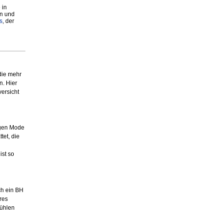
 in
n und
s
, der
 die mehr
n. Hier
ersicht
ngen Mode
tet, die
ist so
ch ein BH
ares
fühlen