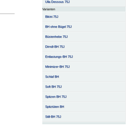
Ulla Dessous 75J
Varianten
Bikini 75J
BH ohne Bügel 75J
Büstenhebe 75J
Dirndl-BH 75J
Entlastungs-BH 75J
Minimizer-BH 75J
Schlaf BH
Soft BH 75J
Spitzen BH 75J
Spitztüten BH
Still-BH 75J