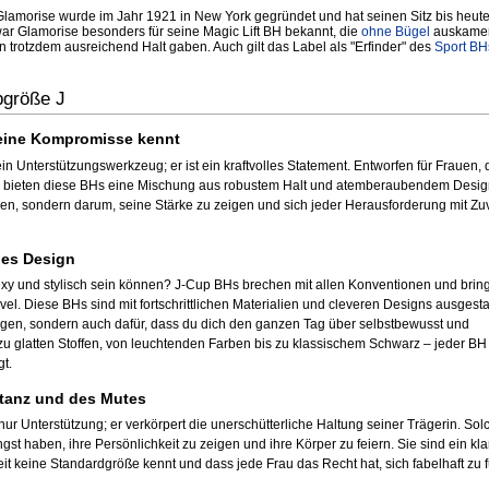
morise wurde im Jahr 1921 in New York gegründet und hat seinen Sitz bis heute
ar Glamorise besonders für seine Magic Lift BH bekannt, die
ohne Bügel
auskame
n trotzdem ausreichend Halt gaben. Auch gilt das Label als "Erfinder" des
Sport BH
pgröße J
keine Kompromisse kennt
ein Unterstützungswerkzeug; er ist ein kraftvolles Statement. Entworfen für Frauen,
en, bieten diese BHs eine Mischung aus robustem Halt und atemberaubendem Desig
en, sondern darum, seine Stärke zu zeigen und sich jeder Herausforderung mit Zuv
ches Design
exy und stylisch sein können? J-Cup BHs brechen mit allen Konventionen und bri
vel. Diese BHs sind mit fortschrittlichen Materialien und cleveren Designs ausgestat
sorgen, sondern auch dafür, dass du dich den ganzen Tag über selbstbewusst und
 zu glatten Stoffen, von leuchtenden Farben bis zu klassischem Schwarz – jeder BH 
gt.
ptanz und des Mutes
ur Unterstützung; er verkörpert die unerschütterliche Haltung seiner Trägerin. Sol
ngst haben, ihre Persönlichkeit zu zeigen und ihre Körper zu feiern. Sie sind ein kl
t keine Standardgröße kennt und dass jede Frau das Recht hat, sich fabelhaft zu 