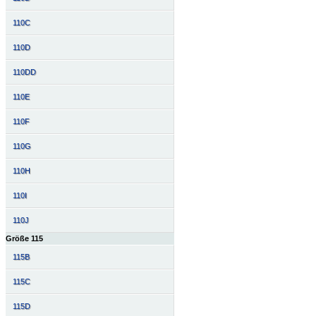
110C
110D
110DD
110E
110F
110G
110H
110I
110J
Größe 115
115B
115C
115D