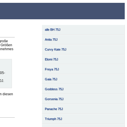
alle BH 75J
Anita 75J
 große
n Größen
ngenehmes
Curvy Kate 75J
Elomi 75J
Freya 75J
105-
Gaia 75J
0J.
Goddess 75J
n diesen
Gorsenia 75J
Panache 75J
Triumph 75J