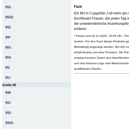
Fazit
85D
Ein BH in Cupgröße J ist mehr als n
85DD
furchtlosen Frauen, die jeden Tag 
die unwiderstehliche Anziehungskraf
85E
erobern.
* Preise vom 04.11.2025, 10:05 Uhr - P
85F
ändern. Für den Kauf dieses Produkts ge
Website(s)] angezeigt werden. Bei den mi
85G
erhält bhsets.com eine Provision. Die P
85H
entsprechenden Seiten des betreffenden O
und das Amazon-Logo sind Warenzeichen
85I
qualifizierten Käufen.
85J
Größe 90
90B
90C
90D
90DD