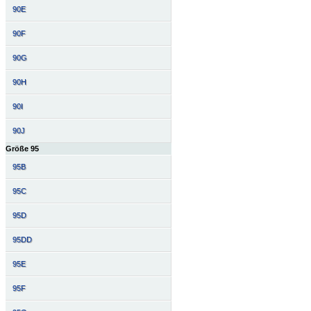
90E
90F
90G
90H
90I
90J
Größe 95
95B
95C
95D
95DD
95E
95F