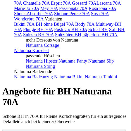
70A
Chantelle 70A
Esprit 70A
Gossard 70A
Lascana 70A
Marie Jo 70A
Mey 70A
Passionata 70A
Rosa Faia 70A
Shock Absorber 70A
Simone Perele 70A
Susa 70A
Wonderbra 70A
Varianten
Bikini 70A
BH ohne Bügel 70A
Body 70A
Multiway-BH
70A
Plunge BH 70A
Push Up BH 70A
Schlaf BH
Soft BH
70A
Spitzen BH 70A
Spitztüten BH
trägerlose BH 70A
mehr Dessous von Naturana
Naturana Corsage
Naturana Korselett
passende Höschen
Naturana Hipster
Naturana Panty
Naturana Slip
Naturana String
Naturana Bademode
Naturana Badeanzug
Naturana Bikini
Naturana Tankini
Angebote für BH Naturana
70A
Schöne BH in 70 A für kleine Körbchengrößen für ein aufregendes
Dekolleté auch bei kleinerer Oberweite