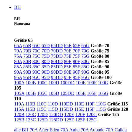
BH
BH
Naturana
Größe 65
65A
65B
65C
65D
65DD
65E
65F
65G
Größe 70
70A
70B
70C
70D
70DD
70E
70F
70G
Größe 75
75A
75B
75C
75D
75DD
75E
75F
75G
Größe 80
80A
80B
80C
80D
80DD
80E
80F
80G
Größe 85
85A
85B
85C
85D
85DD
85E
85F
85G
Größe 90
90A
90B
90C
90D
90DD
90E
90F
90G
Größe 95
95A
95B
95C
95D
95DD
95E
95F
95G
Größe 100
100A
100B
100C
100D
100DD
100E
100F
100G
Größe
105
105A
105B
105C
105D
105DD
105E
105F
105G
Größe
110
110A
110B
110C
110D
110DD
110E
110F
110G
Größe 115
115A
115B
115C
115D
115DD
115E
115F
115G
Größe 120
120B
120C
120D
120DD
120E
120F
120G
Größe 125
125B
125C
125D
125DD
125E
125F
125G
alle BH 70A
After Eden 70A
Anita 70A
Aubade 70A
Calida