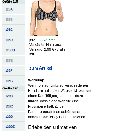
Größe 115
115A
115B
115C
jetzt ab
24,95 €*
115D
Verkäufer: Naturana
Versand: 2,99 € / gratis
115DD
mit
115E
zum Artikel
115F
Werbung:
115G
Wenn Sie auf Links zu verschiedenen
Größe 120
Händlern auf dieser Website klicken und
einen Kauf tätigen, kann dies dazu
120B
führen, dass diese Website eine
Provision erhält. Zu den
120C
Partnerprogrammen gehört unter
120D
anderem das eBay Partner Network.
Erlebe den ultimativen
120DD