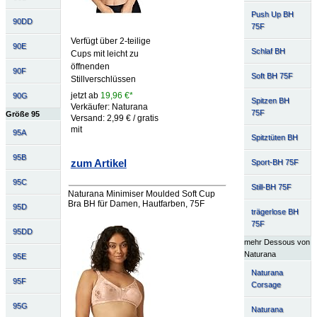
Push Up BH
90DD
75F
Verfügt über 2-teilige
90E
Schlaf BH
Cups mit leicht zu
öffnenden
90F
Soft BH 75F
Stillverschlüssen
jetzt ab
19,96 €*
90G
Spitzen BH
Verkäufer: Naturana
75F
Größe 95
Versand: 2,99 € / gratis
mit
95A
Spitztüten BH
95B
zum Artikel
Sport-BH 75F
95C
Still-BH 75F
Naturana Minimiser Moulded Soft Cup
Bra BH für Damen, Hautfarben, 75F
95D
trägerlose BH
75F
95DD
mehr Dessous von
Naturana
95E
Naturana
95F
Corsage
95G
Naturana