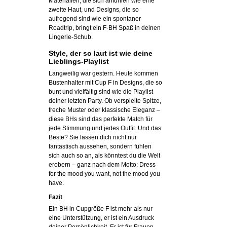
Materialien, die sich anfühlen wie eine
zweite Haut, und Designs, die so
aufregend sind wie ein spontaner
Roadtrip, bringt ein F-BH Spaß in deinen
Lingerie-Schub.
Style, der so laut ist wie deine
Lieblings-Playlist
Langweilig war gestern. Heute kommen
Büstenhalter mit Cup F in Designs, die so
bunt und vielfältig sind wie die Playlist
deiner letzten Party. Ob verspielte Spitze,
freche Muster oder klassische Eleganz –
diese BHs sind das perfekte Match für
jede Stimmung und jedes Outfit. Und das
Beste? Sie lassen dich nicht nur
fantastisch aussehen, sondern fühlen
sich auch so an, als könntest du die Welt
erobern – ganz nach dem Motto: Dress
for the mood you want, not the mood you
have.
Fazit
Ein BH in Cupgröße F ist mehr als nur
eine Unterstützung, er ist ein Ausdruck
deiner Persönlichkeit. Er ist für Frauen,