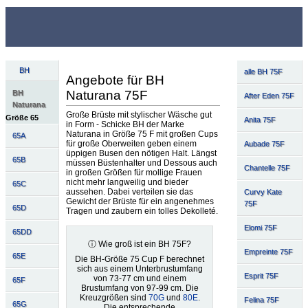
BH
alle BH 75F
Angebote für BH
Naturana 75F
BH
After Eden 75F
Naturana
Große Brüste mit stylischer Wäsche gut
Größe 65
Anita 75F
in Form - Schicke BH der Marke
Naturana in Größe 75 F mit großen Cups
65A
für große Oberweiten geben einem
Aubade 75F
üppigen Busen den nötigen Halt. Längst
65B
müssen Büstenhalter und Dessous auch
Chantelle 75F
in großen Größen für mollige Frauen
nicht mehr langweilig und bieder
65C
aussehen. Dabei verteilen sie das
Curvy Kate
Gewicht der Brüste für ein angenehmes
75F
65D
Tragen und zaubern ein tolles Dekolleté.
Elomi 75F
65DD
ⓘ Wie groß ist ein BH 75F?
Empreinte 75F
65E
Die BH-Größe 75 Cup F berechnet
sich aus einem Unterbrustumfang
Esprit 75F
von 73-77 cm und einem
65F
Brustumfang von 97-99 cm. Die
Kreuzgrößen sind
70G
und
80E
.
Felina 75F
65G
Die entsprechende