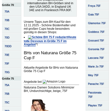
internationalen BH-Größen sind in
Größe 70
Freya 75F
den USA 34DD, in England UK
34E und in Frankreich FRA 90F.
70A
Gaia 75F
70B
Unsere Tipps zum BH-Kauf für den
Glamorise 75F
12.11.2025 - Schöne Büstenhalter und
mit großen Cups heute besonders
70C
Goddess 75F
günstig in diesen Shops:
Heute
70D
Gossard 75F
tolle Dessous in Größe 75 F im
Angebot
*!
70DD
Gorsenia 75F
BHs von Naturana Größe 75
70E
Cup F
Lascana 75F
70F
Marie Jo 75F
Aktuelle Angebote für BHs von Naturana
Größe 75 Cup F
70G
Mey 75F
Größe 75
Angebote bei
Panache 75F
75A
Naturana Damen Solutions Minimizer
BH, Undurchsichtige, beige, 75F
Passionata
75B
75F
75C
Playtex 75F