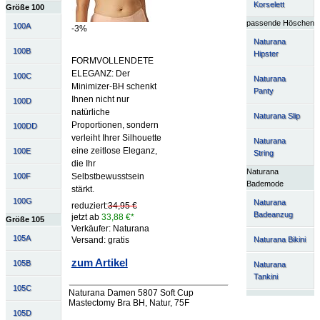
Korselett
Größe 100
passende Höschen
100A
-3%
Naturana
100B
Hipster
FORMVOLLENDETE
ELEGANZ: Der
100C
Naturana
Minimizer-BH schenkt
Panty
Ihnen nicht nur
100D
natürliche
Naturana Slip
Proportionen, sondern
100DD
verleiht Ihrer Silhouette
Naturana
eine zeitlose Eleganz,
100E
String
die Ihr
Naturana
Selbstbewusstsein
100F
Bademode
stärkt.
100G
Naturana
reduziert:
34,95 €
Badeanzug
jetzt ab
33,88 €*
Größe 105
Verkäufer: Naturana
105A
Naturana Bikini
Versand: gratis
zum Artikel
105B
Naturana
Tankini
105C
Naturana Damen 5807 Soft Cup
Mastectomy Bra BH, Natur, 75F
105D