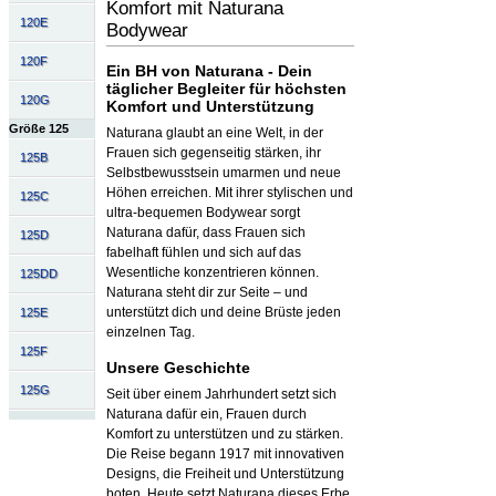
Komfort mit Naturana
120E
Bodywear
120F
Ein BH von Naturana - Dein
täglicher Begleiter für höchsten
120G
Komfort und Unterstützung
Größe 125
Naturana glaubt an eine Welt, in der
Frauen sich gegenseitig stärken, ihr
125B
Selbstbewusstsein umarmen und neue
Höhen erreichen. Mit ihrer stylischen und
125C
ultra-bequemen Bodywear sorgt
Naturana dafür, dass Frauen sich
125D
fabelhaft fühlen und sich auf das
Wesentliche konzentrieren können.
125DD
Naturana steht dir zur Seite – und
unterstützt dich und deine Brüste jeden
125E
einzelnen Tag.
125F
Unsere Geschichte
125G
Seit über einem Jahrhundert setzt sich
Naturana dafür ein, Frauen durch
Komfort zu unterstützen und zu stärken.
Die Reise begann 1917 mit innovativen
Designs, die Freiheit und Unterstützung
boten. Heute setzt Naturana dieses Erbe