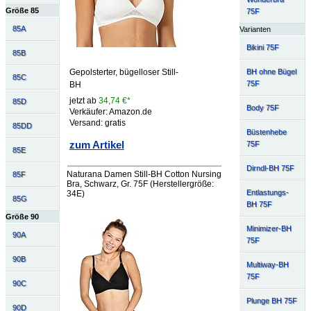
Größe 85
75F
85A
Varianten
Bikini 75F
85B
Gepolsterter, bügelloser Still-
BH ohne Bügel
85C
75F
BH
jetzt ab
34,74 €*
85D
Body 75F
Verkäufer: Amazon.de
Versand: gratis
85DD
Büstenhebe
zum Artikel
75F
85E
Dirndl-BH 75F
Naturana Damen Still-BH Cotton Nursing
85F
Bra, Schwarz, Gr. 75F (Herstellergröße:
Entlastungs-
34E)
85G
BH 75F
Größe 90
Minimizer-BH
90A
75F
90B
Multiway-BH
75F
90C
Plunge BH 75F
90D