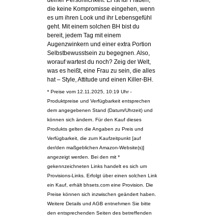
die keine Kompromisse eingehen, wenn
es um ihren Look und ihr Lebensgefühl
geht. Mit einem solchen BH bist du
bereit, jedem Tag mit einem
Augenzwinkern und einer extra Portion
Selbstbewusstsein zu begegnen. Also,
worauf wartest du noch? Zeig der Welt,
was es heißt, eine Frau zu sein, die alles
hat – Style, Attitude und einen Killer-BH.
* Preise vom 12.11.2025, 10:19 Uhr -
Produktpreise und Verfügbarkeit entsprechen
dem angegebenen Stand (Datum/Uhrzeit) und
können sich ändern. Für den Kauf dieses
Produkts gelten die Angaben zu Preis und
Verfügbarkeit, die zum Kaufzeitpunkt [auf
der/den maßgeblichen Amazon-Website(s)]
angezeigt werden. Bei den mit *
gekennzeichneten Links handelt es sich um
Provisions-Links. Erfolgt über einen solchen Link
ein Kauf, erhält bhsets.com eine Provision. Die
Preise können sich inzwischen geändert haben.
Weitere Details und AGB entnehmen Sie bitte
den entsprechenden Seiten des betreffenden