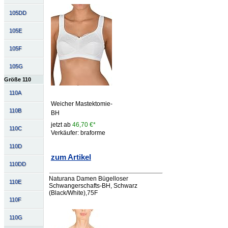
105DD
105E
105F
105G
Größe 110
110A
Weicher Mastektomie-
110B
BH
jetzt ab
46,70 €*
110C
Verkäufer: braforme
110D
zum Artikel
110DD
Naturana Damen Bügelloser
110E
Schwangerschafts-BH, Schwarz
(Black/White),75F
110F
110G