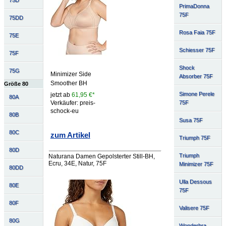
75D
PrimaDonna
75F
75DD
Rosa Faia 75F
75E
Schiesser 75F
75F
Shock
75G
Minimizer Side
Absorber 75F
Smoother BH
Größe 80
Simone Perele
jetzt ab
61,95 €*
80A
75F
Verkäufer: preis-
schock-eu
80B
Susa 75F
80C
zum Artikel
Triumph 75F
80D
Triumph
Naturana Damen Gepolsterter Still-BH,
Ecru, 34E, Natur, 75F
Minimizer 75F
80DD
Ulla Dessous
80E
75F
80F
Valisere 75F
80G
Wonderbra