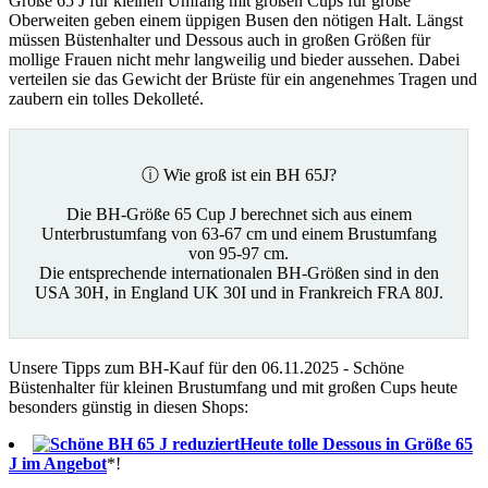
Größe 65 J für kleinen Umfang mit großen Cups für große
Oberweiten geben einem üppigen Busen den nötigen Halt. Längst
müssen Büstenhalter und Dessous auch in großen Größen für
mollige Frauen nicht mehr langweilig und bieder aussehen. Dabei
verteilen sie das Gewicht der Brüste für ein angenehmes Tragen und
zaubern ein tolles Dekolleté.
ⓘ Wie groß ist ein BH 65J?
Die BH-Größe 65 Cup J berechnet sich aus einem
Unterbrustumfang von 63-67 cm und einem Brustumfang
von 95-97 cm.
Die entsprechende internationalen BH-Größen sind in den
USA 30H, in England UK 30I und in Frankreich FRA 80J.
Unsere Tipps zum BH-Kauf für den 06.11.2025 - Schöne
Büstenhalter für kleinen Brustumfang und mit großen Cups heute
besonders günstig in diesen Shops:
Heute tolle Dessous in Größe 65
J im Angebot
*!