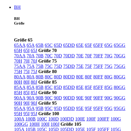
BH
BH
Größe
Größe 65
65AA
65A
65B
65C
65D
65DD
65E
65F
65FF
65G
65GG
65H
65I
65J
Größe 70
70AA
70A
70B
70C
70D
70DD
70E
70F
70FF
70G
70GG
70H
70I
70J
Größe 75
75AA
75A
75B
75C
75D
75DD
75E
75F
75FF
75G
75GG
75H
75I
75J
Größe 80
80AA
80A
80B
80C
80D
80DD
80E
80F
80FF
80G
80GG
80H
80I
80J
Größe 85
85AA
85A
85B
85C
85D
85DD
85E
85F
85FF
85G
80GG
85H
85I
85J
Größe 90
90AA
90A
90B
90C
90D
90DD
90E
90F
90FF
90G
90GG
90H
90I
90J
Größe 95
95AA
95A
95B
95C
95D
95DD
95E
95F
95FF
95G
95GG
95H
95I
95J
Größe 100
100A
100B
100C
100D
100DD
100E
100F
100FF
100G
100GG
100H
100I
100J
Größe 105
105A
105B
105C
105D
105DD
105E
105F
105FF
105G