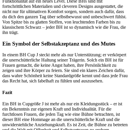
Funktionalität auf ein neues Level. Diese BHs sind mit
fortschrittlichen Materialien und cleveren Designs ausgestattet, die
nicht nur für ultimativen Komfort sorgen, sondern auch dafür, dass
du dich den ganzen Tag über selbstbewusst und unbeschwert fühlst.
Von Spitze bis zu glatten Stoffen, von leuchtenden Farben bis zu
klassischem Schwarz – jeder BH ist so dynamisch wie die Frau, die
ihn trägt.
Ein Symbol der Selbstakzeptanz und des Mutes
In einem BH Cup J steckt mehr als nur Unterstützung; er verkörpert
die unerschütterliche Haltung seiner Trägerin. Solch ein BH ist für
Frauen gemacht, die keine Angst haben, ihre Persönlichkeit zu
zeigen und ihre Körper zu feiern. Sie sind ein klares Zeichen dafür,
dass wahre Schönheit keine Standardgröße kennt und dass jede Frau
das Recht hat, sich fabelhaft zu fühlen und auszusehen.
Fazit
Ein BH in Cupgröße J ist mehr als nur ein Kleidungsstück – er ist
ein Bekenntnis zur eigenen Kraft und Individualität. Für die
furchtlosen Frauen, die jeden Tag wie eine Bühne betrachten, ist
dieser BH eine Hommage an die unerschütterliche Kraft und die
unwiderstehliche Anziehungskraft. Es ist Zeit, die Bühne zu betreten
und die Welt mit Offenheit und Selbstvertrauen zu erobern.