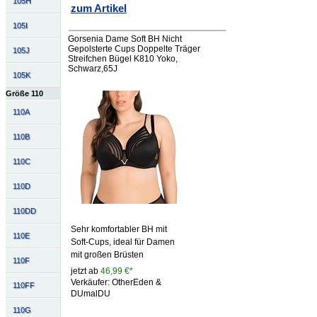
105H
zum Artikel
105I
Gorsenia Dame Soft BH Nicht
Gepolsterte Cups Doppelte Träger
105J
Streifchen Bügel K810 Yoko,
Schwarz,65J
105K
Größe 110
110A
110B
110C
110D
110DD
Sehr komfortabler BH mit
110E
Soft-Cups, ideal für Damen
mit großen Brüsten
110F
jetzt ab
46,99 €*
Verkäufer: OtherEden &
110FF
DUmalDU
110G