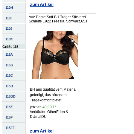
zum Artikel
110H
AVA Dame Soft-BH Träger Stickerei
110I
Schleife 1922 Freesia, Schwarz,65J
110J
110K
Größe 115
115A
115B
115C
115D
BH aus qualitativem Material
gefertigt, das höchsten
115DD
Tragekomfort bietet.
jetzt ab
40,99 €*
115E
Verkäufer: OtherEden &
DUmalDU
115F
115FF
zum Artikel