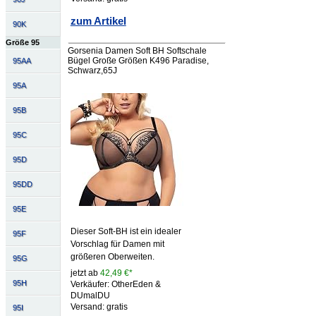
zum Artikel
90K
Größe 95
Gorsenia Damen Soft BH Softschale
Bügel Große Größen K496 Paradise,
95AA
Schwarz,65J
95A
95B
95C
95D
95DD
95E
Dieser Soft-BH ist ein idealer
95F
Vorschlag für Damen mit
größeren Oberweiten.
95G
jetzt ab
42,49 €*
95H
Verkäufer: OtherEden &
DUmalDU
Versand: gratis
95I