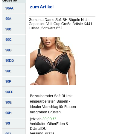
Größe 90
zum Artikel
90AA
90A
Gorsenia Dame Soft BH Bügeln Nicht
Gepolstert Voll-Cup Große Brüste K441
Luisse, Schwarz,65J
90B
90C
90D
90DD
90E
90F
90FF
Bezaubernder Soft-BH mit
eingearbeiteten Bügeln -
90G
idealer Vorschlag für Frauen
mit großen Brüsten.
90H
jetzt ab
39,99 €*
90I
Verkäufer: OtherEden &
DUmalDU
Versand: gratis
90J