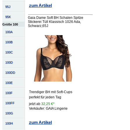
zum Artikel
95J
95K
Gaia Dame Soft BH Schalen Spitze
Stickerei Tüll Klassisch 1026 Ada,
Größe 100
Schwarz,65J
100A
100B
100C
100D
100DD
100E
Trendiger BH mit Soft-Cups
100F
perfekt für jeden Tag
100FF
jetzt ab
32,25 €*
Verkäufer: GAIA Lingerie
100G
zum Artikel
100H