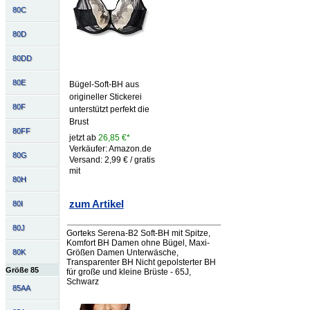
80C
80D
80DD
80E
Bügel-Soft-BH aus
origineller Stickerei
80F
unterstützt perfekt die
Brust
80FF
jetzt ab
26,85 €*
Verkäufer: Amazon.de
80G
Versand: 2,99 € / gratis
mit
80H
zum Artikel
80I
80J
Gorteks Serena-B2 Soft-BH mit Spitze,
Komfort BH Damen ohne Bügel, Maxi-
Größen Damen Unterwäsche,
80K
Transparenter BH Nicht gepolsterter BH
Größe 85
für große und kleine Brüste - 65J,
Schwarz
85AA