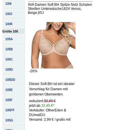
100I
AVA Damen Soft BH Spitze Netz Schalen
Streifen Unterwäsche1824 Venus,
Beige,65J
100J
100K
Größe 105
105A
105B
105C
105D
-26%
105DD
Dieser Soft-BH ist ein idealer
Vorschlag für Damen mit
105E
größeren Oberweiten.
105F
reduziert:
30,49 €
jetzt ab
22,45 €*
105FF
Verkäufer: OtherEden &
DUmalDU
Versand: 2,99 € / gratis mit
105G