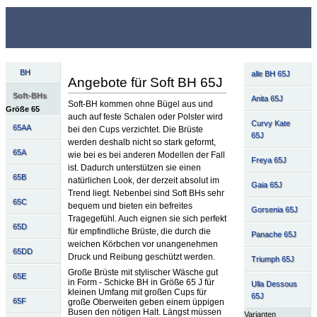
BH
alle BH 65J
Angebote für Soft BH 65J
Soft-BHs
Anita 65J
Soft-BH kommen ohne Bügel aus und
Größe 65
auch auf feste Schalen oder Polster wird
Curvy Kate
65AA
bei den Cups verzichtet. Die Brüste
65J
werden deshalb nicht so stark geformt,
65A
wie bei es bei anderen Modellen der Fall
Freya 65J
ist. Dadurch unterstützen sie einen
65B
natürlichen Look, der derzeit absolut im
Gaia 65J
Trend liegt. Nebenbei sind Soft BHs sehr
65C
bequem und bieten ein befreites
Gorsenia 65J
Tragegefühl. Auch eignen sie sich perfekt
65D
für empfindliche Brüste, die durch die
Panache 65J
weichen Körbchen vor unangenehmen
65DD
Druck und Reibung geschützt werden.
Triumph 65J
Große Brüste mit stylischer Wäsche gut
65E
in Form - Schicke BH in Größe 65 J für
Ulla Dessous
kleinen Umfang mit großen Cups für
65J
65F
große Oberweiten geben einem üppigen
Busen den nötigen Halt. Längst müssen
Varianten