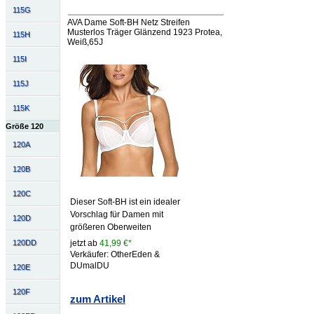
115G
AVA Dame Soft-BH Netz Streifen
Musterlos Träger Glänzend 1923 Protea,
115H
Weiß,65J
115I
115J
115K
Größe 120
120A
120B
120C
Dieser Soft-BH ist ein idealer
Vorschlag für Damen mit
120D
größeren Oberweiten
jetzt ab
41,99 €*
120DD
Verkäufer: OtherEden &
DUmalDU
120E
120F
zum Artikel