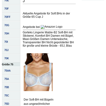
J
70E
70F
Aktuelle Angebote für Soft BHs in der
Größe 65 Cup J
70FF
70G
Angebote bei
Gorteks Lingerie Mable-B2 Soft-BH mit
70H
Stickerei, Komfort BH Damen mit Bügel,
Maxi-Größen Damen Unterwäsche,
70I
Transparenter BH Nicht gepolsterter BH
für große und kleine Brüste - 65J, Blau
70J
70K
Größe 75
75AA
75A
75B
75C
Der Soft-BH mit Bügeln
aus ungewöhnlicher
75D