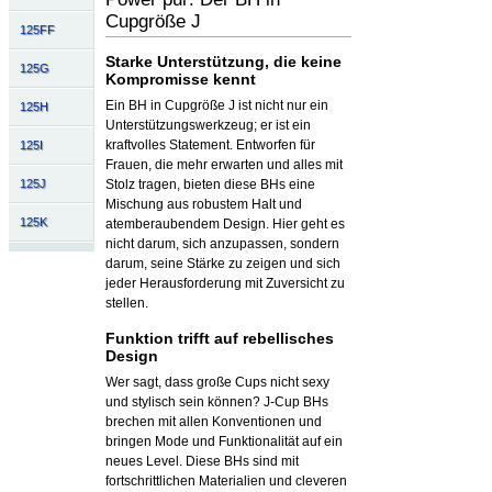
Cupgröße J
125FF
Starke Unterstützung, die keine
125G
Kompromisse kennt
Ein BH in Cupgröße J ist nicht nur ein
125H
Unterstützungswerkzeug; er ist ein
kraftvolles Statement. Entworfen für
125I
Frauen, die mehr erwarten und alles mit
125J
Stolz tragen, bieten diese BHs eine
Mischung aus robustem Halt und
125K
atemberaubendem Design. Hier geht es
nicht darum, sich anzupassen, sondern
darum, seine Stärke zu zeigen und sich
jeder Herausforderung mit Zuversicht zu
stellen.
Funktion trifft auf rebellisches
Design
Wer sagt, dass große Cups nicht sexy
und stylisch sein können? J-Cup BHs
brechen mit allen Konventionen und
bringen Mode und Funktionalität auf ein
neues Level. Diese BHs sind mit
fortschrittlichen Materialien und cleveren