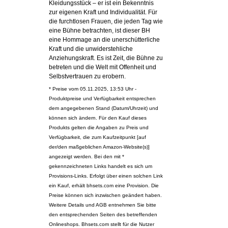
Kleidungsstück – er ist ein Bekenntnis
zur eigenen Kraft und Individualität. Für
die furchtlosen Frauen, die jeden Tag wie
eine Bühne betrachten, ist dieser BH
eine Hommage an die unerschütterliche
Kraft und die unwiderstehliche
Anziehungskraft. Es ist Zeit, die Bühne zu
betreten und die Welt mit Offenheit und
Selbstvertrauen zu erobern.
* Preise vom 05.11.2025, 13:53 Uhr -
Produktpreise und Verfügbarkeit entsprechen
dem angegebenen Stand (Datum/Uhrzeit) und
können sich ändern. Für den Kauf dieses
Produkts gelten die Angaben zu Preis und
Verfügbarkeit, die zum Kaufzeitpunkt [auf
der/den maßgeblichen Amazon-Website(s)]
angezeigt werden. Bei den mit *
gekennzeichneten Links handelt es sich um
Provisions-Links. Erfolgt über einen solchen Link
ein Kauf, erhält bhsets.com eine Provision. Die
Preise können sich inzwischen geändert haben.
Weitere Details und AGB entnehmen Sie bitte
den entsprechenden Seiten des betreffenden
Onlineshops. Bhsets.com stellt für die Nutzer