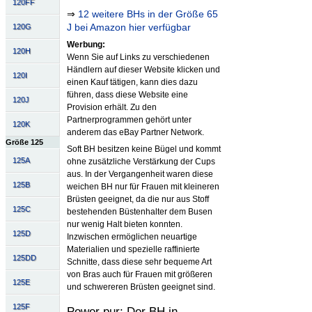
120FF
⇒
12 weitere BHs in der Größe 65
J bei Amazon hier verfügbar
120G
Werbung:
120H
Wenn Sie auf Links zu verschiedenen
Händlern auf dieser Website klicken und
120I
einen Kauf tätigen, kann dies dazu
führen, dass diese Website eine
120J
Provision erhält. Zu den
Partnerprogrammen gehört unter
120K
anderem das eBay Partner Network.
Größe 125
Soft BH besitzen keine Bügel und kommt
125A
ohne zusätzliche Verstärkung der Cups
aus. In der Vergangenheit waren diese
125B
weichen BH nur für Frauen mit kleineren
Brüsten geeignet, da die nur aus Stoff
125C
bestehenden Büstenhalter dem Busen
nur wenig Halt bieten konnten.
125D
Inzwischen ermöglichen neuartige
Materialien und spezielle raffinierte
125DD
Schnitte, dass diese sehr bequeme Art
von Bras auch für Frauen mit größeren
125E
und schwereren Brüsten geeignet sind.
125F
Power pur: Der BH in