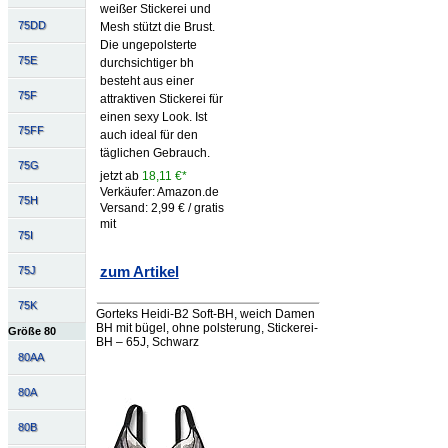
weißer Stickerei und
75DD
Mesh stützt die Brust.
Die ungepolsterte
75E
durchsichtiger bh
besteht aus einer
75F
attraktiven Stickerei für
einen sexy Look. Ist
75FF
auch ideal für den
täglichen Gebrauch.
75G
jetzt ab
18,11 €*
Verkäufer: Amazon.de
75H
Versand: 2,99 € / gratis
mit
75I
zum Artikel
75J
75K
Gorteks Heidi-B2 Soft-BH, weich Damen
BH mit bügel, ohne polsterung, Stickerei-
Größe 80
BH – 65J, Schwarz
80AA
80A
80B