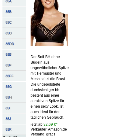
85A
85B
85C
85D
85DD
85E
Der Soft-BH ohne
Bügeln aus
85F
ungewöhnlicher Spitze
mit Tiermuster und
85FF
Mesh stützt die Brust.
Die ungepolsterte
85G
durchsichtiger bh
besteht aus einer
85H
attraktiven Spitze für
einen sexy Look. Ist
85I
auch ideal für den
täglichen Gebrauch.
85J
jetzt ab
32,69 €*
Verkäufer: Amazon.de
85K
Versand: gratis