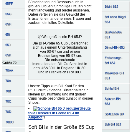
Büstenhalter und Dessous auch in
65FF
großen Größen für mollige Frauen nicht
Bikini 65J
mehr langweilig und bieder aussehen.
65G
Dabei verteilen sie das Gewicht der
BH ohne Bügel
Brüste für ein angenehmes Tragen und
65J
zaubern ein tolles Dekolleté.
65H
Büstenhebe
65I
ⓘ Wie groß ist ein BH 65J?
65J
Die BH-Größe 65 Cup J berechnet
65J
sich aus einem Unterbrustumfang
Dirndl-BH 65J
von 63-67 cm und einem
65K
Brustumfang von 95-97 cm.
Entlastungs-
Die entsprechende
BH 65J
Größe 70
internationalen BH-Größen sind in
den USA 30H, in England UK 30I
70AA
und in Frankreich FRA 80J.
Minimizer-BH
65J
70A
Unsere Tipps zum BH-Kauf für den
Schlaf BH
05.11.2025 - Schöne Büstenhalter für
70B
kleinen Brustumfang und mit großen
Cups heute besonders günstig in diesen
Spitzen BH
70C
Shops:
65J
Heute
70D
tolle Dessous in Größe 65 J im
Spitztüten BH
Angebot
*!
70DD
Still-BH 65J
Soft BHs in der Größe 65 Cup