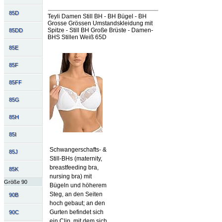
85D
Teyli Damen Still BH - BH Bügel - BH
Grosse Grössen Umstandskleidung mit
Spitze - Still BH Große Brüste - Damen-
85DD
BHS Stillen Weiß 65D
85E
85F
85FF
85G
85H
85I
Schwangerschafts- &
85J
Still-BHs (maternity,
breastfeeding bra,
85K
nursing bra) mit
Größe 90
Bügeln und höherem
Steg, an den Seiten
90B
hoch gebaut; an den
Gurten befindet sich
90C
ein Clip, mit dem sich