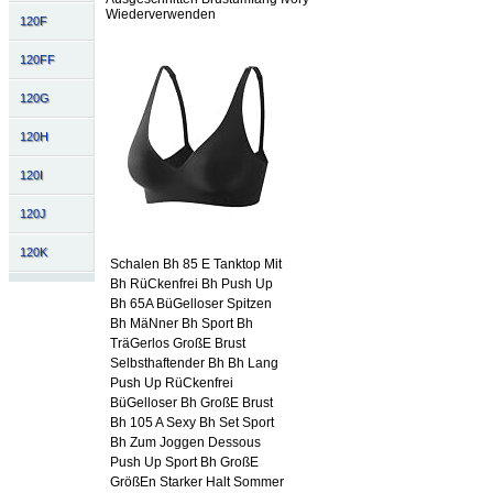
Wiederverwenden
120F
120FF
120G
120H
120I
120J
120K
Schalen Bh 85 E Tanktop Mit
Bh RüCkenfrei Bh Push Up
Bh 65A BüGelloser Spitzen
Bh MäNner Bh Sport Bh
TräGerlos GroßE Brust
Selbsthaftender Bh Bh Lang
Push Up RüCkenfrei
BüGelloser Bh GroßE Brust
Bh 105 A Sexy Bh Set Sport
Bh Zum Joggen Dessous
Push Up Sport Bh GroßE
GrößEn Starker Halt Sommer