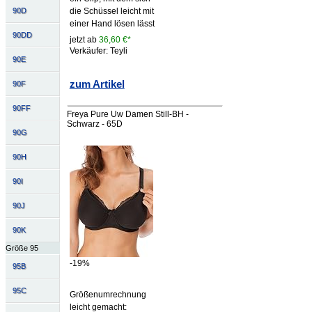
90D
die Schüssel leicht mit
einer Hand lösen lässt
90DD
jetzt ab
36,60 €*
Verkäufer: Teyli
90E
zum Artikel
90F
90FF
Freya Pure Uw Damen Still-BH -
Schwarz - 65D
90G
90H
90I
90J
90K
Größe 95
-19%
95B
95C
Größenumrechnung
leicht gemacht: