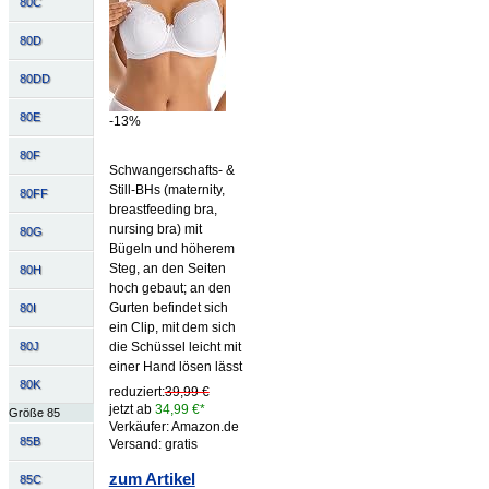
80C
80D
80DD
80E
-13%
80F
Schwangerschafts- &
Still-BHs (maternity,
80FF
breastfeeding bra,
nursing bra) mit
80G
Bügeln und höherem
Steg, an den Seiten
80H
hoch gebaut; an den
Gurten befindet sich
80I
ein Clip, mit dem sich
die Schüssel leicht mit
80J
einer Hand lösen lässt
80K
reduziert:
39,99 €
jetzt ab
34,99 €*
Größe 85
Verkäufer: Amazon.de
85B
Versand: gratis
zum Artikel
85C