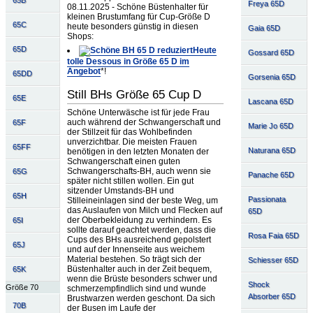
Freya 65D
08.11.2025 - Schöne Büstenhalter für
kleinen Brustumfang für Cup-Größe D
65C
heute besonders günstig in diesen
Gaia 65D
Shops:
65D
Heute
Gossard 65D
tolle Dessous in Größe 65 D im
Angebot
*!
65DD
Gorsenia 65D
Still BHs Größe 65 Cup D
65E
Lascana 65D
Schöne Unterwäsche ist für jede Frau
auch während der Schwangerschaft und
65F
Marie Jo 65D
der Stillzeit für das Wohlbefinden
unverzichtbar. Die meisten Frauen
65FF
Naturana 65D
benötigen in den letzten Monaten der
Schwangerschaft einen guten
Schwangerschafts-BH, auch wenn sie
65G
Panache 65D
später nicht stillen wollen. Ein gut
sitzender Umstands-BH und
65H
Passionata
Stilleineinlagen sind der beste Weg, um
das Auslaufen von Milch und Flecken auf
65D
der Oberbekleidung zu verhindern. Es
65I
sollte darauf geachtet werden, dass die
Rosa Faia 65D
Cups des BHs ausreichend gepolstert
65J
und auf der Innenseite aus weichem
Material bestehen. So trägt sich der
Schiesser 65D
Büstenhalter auch in der Zeit bequem,
65K
wenn die Brüste besonders schwer und
Shock
Größe 70
schmerzempfindlich sind und wunde
Absorber 65D
Brustwarzen werden geschont. Da sich
70B
der Busen im Laufe der