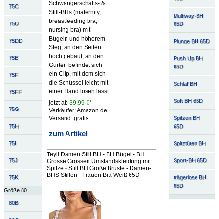
Schwangerschafts- &
75C
Still-BHs (maternity,
Multiway-BH
breastfeeding bra,
75D
65D
nursing bra) mit
Bügeln und höherem
75DD
Plunge BH 65D
Steg, an den Seiten
hoch gebaut; an den
75E
Push Up BH
Gurten befindet sich
65D
ein Clip, mit dem sich
75F
die Schüssel leicht mit
Schlaf BH
einer Hand lösen lässt
75FF
Soft BH 65D
jetzt ab
39,99 €*
75G
Verkäufer: Amazon.de
Spitzen BH
Versand: gratis
75H
65D
zum Artikel
75I
Spitztüten BH
Teyli Damen Still BH - BH Bügel - BH
75J
Sport-BH 65D
Grosse Grössen Umstandskleidung mit
Spitze - Still BH Große Brüste - Damen-
BHS Stillen - Frauen Bra Weiß 65D
75K
trägerlose BH
65D
Größe 80
80B