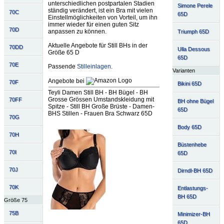
unterschiedlichen postpartalen Stadien
Simone Perele
ständig verändert, ist ein Bra mit vielen
70C
65D
Einstellmöglichkeiten von Vorteil, um ihn
immer wieder für einen guten Sitz
70D
anpassen zu können.
Triumph 65D
Aktuelle Angebote für Still BHs in der
70DD
Ulla Dessous
Größe 65 D
65D
70E
Passende
Stilleinlagen
.
Varianten
Angebote bei
70F
Bikini 65D
Teyli Damen Still BH - BH Bügel - BH
Grosse Grössen Umstandskleidung mit
70FF
BH ohne Bügel
Spitze - Still BH Große Brüste - Damen-
65D
BHS Stillen - Frauen Bra Schwarz 65D
70G
Body 65D
70H
Büstenhebe
70I
65D
70J
Dirndl-BH 65D
70K
Entlastungs-
BH 65D
Größe 75
75B
Minimizer-BH
65D