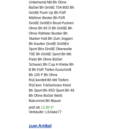
Unterhemd Mit Bh Ohne
BüGel Bh GrößE 70A 80D Bh
GrößE Push Up Bh FüR
MäNner Bester Bh FüR
GroßE GrößEn Brust Pushen
Ohne Bh 85 D Bh GrößE Bh
Ohne RäNder Bustier Bh
Starker Halt Bh Zum Joggen
Bh Kaufen GroßE GrößEn
Sport Bhs GroßE Oberweite
70E Bh GrößE Sport Bh Mit
Pads Bh Ohne BüGel
Schwarz Bh Cup H Klebe Bh
B Bh FüR Tiefen Ausschnitt
Bh 105 F Bh Ohne
RüCkenfett Bh Mit Tiefem
RüCken TräGerloses Kleid
Bh Sport Bh 95D Sport Bh 48
Bh Ohne BüGel Weiß
Balconnet Bh Blauer
jetzt ab
12,95 €*
Verkäufer: LIUlake77
zum Artikel