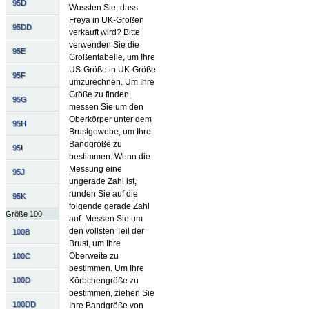
95D
Wussten Sie, dass
Freya in UK-Größen
95DD
verkauft wird? Bitte
verwenden Sie die
95E
Größentabelle, um Ihre
US-Größe in UK-Größe
95F
umzurechnen. Um Ihre
Größe zu finden,
95G
messen Sie um den
Oberkörper unter dem
95H
Brustgewebe, um Ihre
Bandgröße zu
95I
bestimmen. Wenn die
Messung eine
95J
ungerade Zahl ist,
runden Sie auf die
95K
folgende gerade Zahl
Größe 100
auf. Messen Sie um
den vollsten Teil der
100B
Brust, um Ihre
Oberweite zu
100C
bestimmen. Um Ihre
100D
Körbchengröße zu
bestimmen, ziehen Sie
100DD
Ihre Bandgröße von