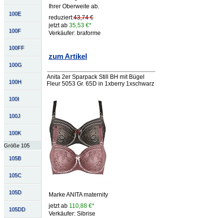
Ihrer Oberweite ab.
100E
reduziert:
43,74 €
jetzt ab
35,53 €*
100F
Verkäufer: braforme
100FF
zum Artikel
100G
Anita 2er Sparpack Still BH mit Bügel
100H
Fleur 5053 Gr. 65D in 1xberry 1xschwarz
100I
100J
100K
Größe 105
105B
105C
105D
Marke ANITA maternity
jetzt ab
110,88 €*
105DD
Verkäufer: Sibrise