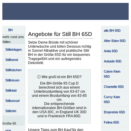
BH
alle BH 65D
Angebote für Still BH 65D
mehr rund ums
After Eden 65D
Stillen
Setze Deine Brüste mit schöner
Unterwäsche und tollen Dessous richtig
Stilleinlagen
in Szene! Attraktive und praktische Still
Anita 65D
BH in der Größe 65D für ein bequemes
Tragegefühl und ein aufregendes
Stillhemd
Aubade 65D
Dekolleté.
Stillhütchen
Calvin Klein
65D
ⓘ Wie groß ist ein BH 65D?
Stillkissen
Die BH-Größe 65 Cup D
Chantelle 65D
berechnet sich aus einem
Stillkleid
Unterbrustumfang von 63-67 cm
und einem Brustumfang von 83-85
Curvy Kate
cm.
Stillsessel
65D
Die entsprechende
internationalen BH-Größen sind in
Stillshirt
den USA 30C, in England UK 30D
Empreinte 65D
und in Frankreich FRA 80D.
Felina 65D
Größe 65
Unsere Tipps zum BH-Kauf für den
65B