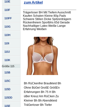
110E
zum Artikel
110F
Trägerloser BH Mit Tiefem Ausschnitt
Kaufen Schalen Kleine 80g Pads
110FF
Schwere Stillen Dicke Spitzenträgern
Rückenfreiem Sportbhs 65d Gerade
Nachhaltiger Latex Weiße Lange
110G
Erfahrung Weißen
110H
110I
110J
110K
Größe 115
115B
115C
Bh RüCkenfrei Brautkleid Bh
Ohne BüGel GroßE GrößEn
115D
Erfahrungen Bh 75 H Bh
üBer Kreuz Am RüCken Zu
115DD
Kleiner Bh Bh Abendkleid
TräGerloser Bh Tiefer
115E