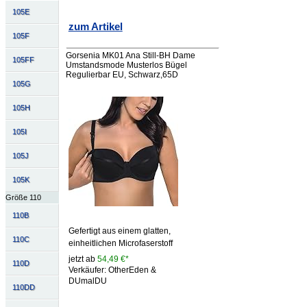
105E
zum Artikel
105F
Gorsenia MK01 Ana Still-BH Dame
105FF
Umstandsmode Musterlos Bügel
Regulierbar EU, Schwarz,65D
105G
105H
105I
105J
105K
Größe 110
110B
Gefertigt aus einem glatten,
110C
einheitlichen Microfaserstoff
jetzt ab
54,49 €*
110D
Verkäufer: OtherEden &
DUmalDU
110DD