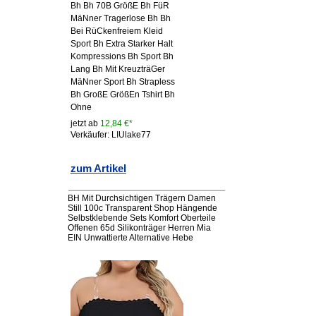
Bh Bh 70B GrößE Bh FüR
MäNner Tragerlose Bh Bh
Bei RüCkenfreiem Kleid
Sport Bh Extra Starker Halt
Kompressions Bh Sport Bh
Lang Bh Mit KreuzträGer
MäNner Sport Bh Strapless
Bh GroßE GrößEn Tshirt Bh
Ohne
jetzt ab
12,84 €*
Verkäufer: LIUlake77
zum Artikel
BH Mit Durchsichtigen Trägern Damen
Still 100c Transparent Shop Hängende
Selbstklebende Sets Komfort Oberteile
Offenen 65d Silikonträger Herren Mia
EIN Unwattierte Alternative Hebe