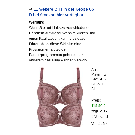
⇒
11 weitere BHs in der Größe 65
D bei Amazon hier verfügbar
Werbung:
Wenn Sie auf Links zu verschiedenen
Händlern auf dieser Website klicken und
einen Kauf tätigen, kann dies dazu
führen, dass diese Website eine
Provision erhält. Zu den
Partnerprogrammen gehört unter
anderem das eBay Partner Network.
Anita
Maternity
Set: Still-
BH Still
BH
Preis:
115.50 €*
zzgl. 2.95
€ Versand
Verkäufer: