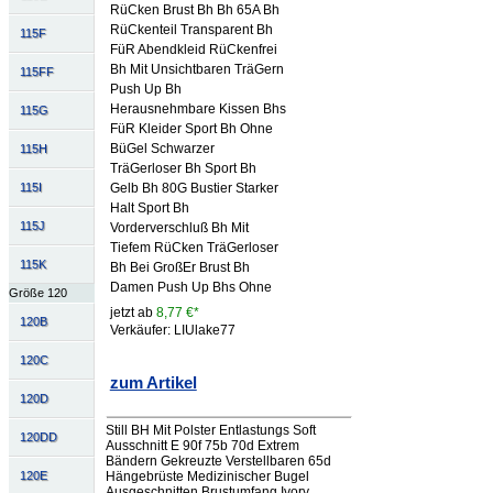
RüCken Brust Bh Bh 65A Bh
RüCkenteil Transparent Bh
115F
FüR Abendkleid RüCkenfrei
Bh Mit Unsichtbaren TräGern
115FF
Push Up Bh
Herausnehmbare Kissen Bhs
115G
FüR Kleider Sport Bh Ohne
BüGel Schwarzer
115H
TräGerloser Bh Sport Bh
115I
Gelb Bh 80G Bustier Starker
Halt Sport Bh
115J
Vorderverschluß Bh Mit
Tiefem RüCken TräGerloser
115K
Bh Bei GroßEr Brust Bh
Damen Push Up Bhs Ohne
Größe 120
jetzt ab
8,77 €*
120B
Verkäufer: LIUlake77
120C
zum Artikel
120D
Still BH Mit Polster Entlastungs Soft
120DD
Ausschnitt E 90f 75b 70d Extrem
Bändern Gekreuzte Verstellbaren 65d
Hängebrüste Medizinischer Bugel
120E
Ausgeschnitten Brustumfang Ivory