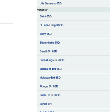
Ulla Dessous 65D
Varianten
Bikini 65D
BH ohne Bügel 65D
Body 65D
Büstenhebe 65D
Dirndl-BH 65D
Entlastungs-BH 65D
Minimizer-BH 65D
Multiway-BH 65D
Plunge BH 65D
Push Up BH 65D
Schlaf BH