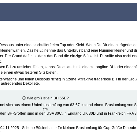
e Dessous unter einem schuilterfreien Top oder Kleid. Wenn Du Dir einen trägerlose
ße kleiner wählen. Das heißt, nehme das Unterbrustband eine Nummer kleiner und d
 Der Grund dafür ist, dass das Band die einzige Stütze ist. Es sollte also recht en
.
losen BH zu unsicher fühlen, kannst Du es auch mit einem Longline-BH oder einer 
 einen etwas festeren Sitz bieten.
erwäsche und tollen Dessous richtig in Szene! Attraktive trägerlose BH in der Größ
 aufregendes Dekolleté.
ⓘ Wie groß ist ein BH 65D?
net sich aus einem Unterbrustumfang von 63-67 cm und einem Brustumfang von 8
cm.
nalen BH-Größen sind in den USA 30C, in England UK 30D und in Frankreich FRA 
04.11.2025 - Schöne Büstenhalter für kleinen Brustumfang für Cup-Größe D heute
: