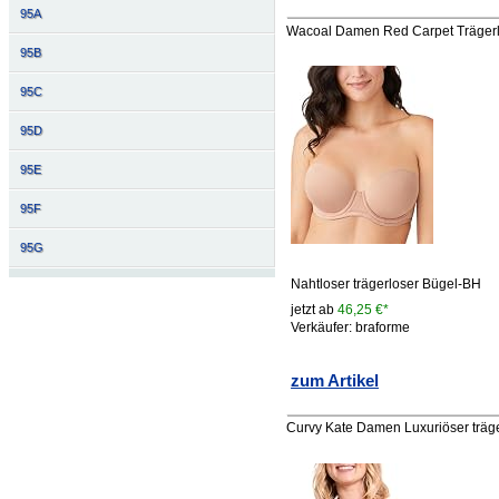
95A
Wacoal Damen Red Carpet Trägerlo
95B
95C
95D
95E
95F
95G
Nahtloser trägerloser Bügel-BH
jetzt ab
46,25 €*
Verkäufer: braforme
zum Artikel
Curvy Kate Damen Luxuriöser träge