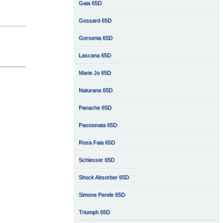
Gaia 65D
Gossard 65D
Gorsenia 65D
Lascana 65D
Marie Jo 65D
Naturana 65D
Panache 65D
Passionata 65D
Rosa Faia 65D
Schiesser 65D
Shock Absorber 65D
Simone Perele 65D
Triumph 65D