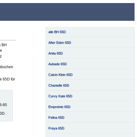
alle BH 65D
After Eden 65D
n BH
ie
Anita 65D
g
Aubade 65D
hübschen
Calvin Klein 65D
e 65D für
Chantelle 65D
Curvy Kate 65D
3-85
Empreinte 65D
80D.
Felina 65D
Freya 65D