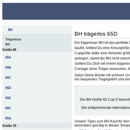
BH
BH trägerlos 65D
Trägerlose
Ein trägerloser BH ist das perfekt
BH
kaufst, solltest Du eine Kreuzgrö
Größe 65
Cupgröße dafür eine Nmumer größer.
65A
anliegen, damit der BH nicht rutscht
Solltest Du Dich mit einem träger
65B
Corsage ohne Träger versuchen, die
Setze Deine Brüste mit schöner Unt
65C
ein bequemes Tragegefühl und ein
65D
65E
Die BH-Größe 65 Cup D berech
Die entsprechende internatio
65F
65G
Unsere Tipps zum BH-Kauf für den 
besonders günstig in diesen Shops
Größe 70