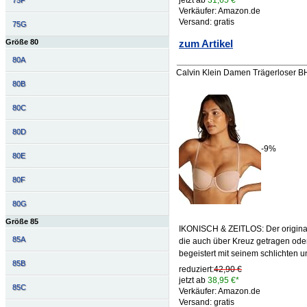
75F
Verkäufer: Amazon.de
Versand: gratis
75G
zum Artikel
Größe 80
80A
Calvin Klein Damen Trägerloser BH 
80B
80C
80D
-9%
80E
80F
80G
Größe 85
IKONISCH & ZEITLOS: Der original 
85A
die auch über Kreuz getragen o
begeistert mit seinem schlichten 
85B
reduziert:
42,90 €
jetzt ab
38,95 €*
85C
Verkäufer: Amazon.de
Versand: gratis