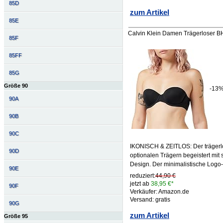
85D
zum Artikel
85E
Calvin Klein Damen Trägerloser BH
85F
85FF
85G
Größe 90
-13
90A
90B
90C
IKONISCH & ZEITLOS: Der trägerlo
90D
optionalen Trägern begeistert mit
Design. Der minimalistische Logo-P
90E
reduziert:
44,90 €
jetzt ab
38,95 €*
90F
Verkäufer: Amazon.de
Versand: gratis
90G
zum Artikel
Größe 95