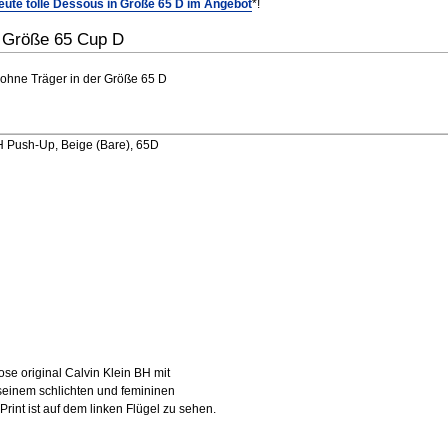
eute tolle Dessous in Größe 65 D im Angebot
*!
r Größe 65 Cup D
 ohne Träger in der Größe 65 D
H Push-Up, Beige (Bare), 65D
se original Calvin Klein BH mit
 seinem schlichten und femininen
rint ist auf dem linken Flügel zu sehen.