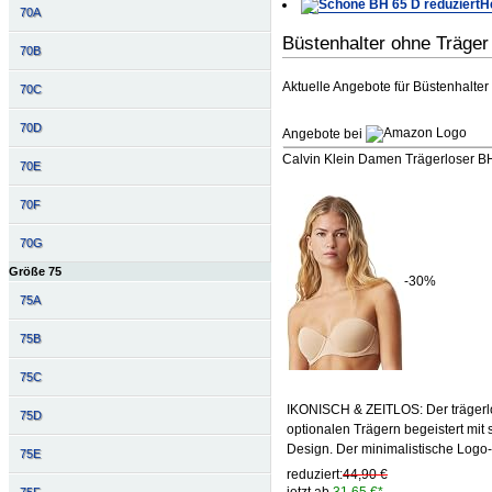
H
70A
Büstenhalter ohne Träge
70B
Aktuelle Angebote für Büstenhalter
70C
70D
Angebote bei
Calvin Klein Damen Trägerloser B
70E
70F
70G
Größe 75
-30%
75A
75B
75C
IKONISCH & ZEITLOS: Der trägerlo
75D
optionalen Trägern begeistert mit
Design. Der minimalistische Logo-P
75E
reduziert:
44,90 €
jetzt ab
31,65 €*