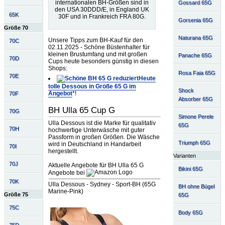
internationalen BH-Größen sind in
Gossard 65G
den USA 30DDD/E, in England UK
65K
30F und in Frankreich FRA 80G.
Gorsenia 65G
Größe 70
Naturana 65G
Unsere Tipps zum BH-Kauf für den
70C
02.11.2025 - Schöne Büstenhalter für
kleinen Brustumfang und mit großen
Panache 65G
70D
Cups heute besonders günstig in diesen
Shops:
Rosa Faia 65G
70E
Heute
tolle Dessous in Größe 65 G im
Shock
Angebot
*!
70F
Absorber 65G
BH Ulla 65 Cup G
70G
Simone Perele
Ulla Dessous ist die Marke für qualitativ
65G
70H
hochwertige Unterwäsche mit guter
Passform in großen Größen. Die Wäsche
Triumph 65G
wird in Deutschland in Handarbeit
70I
hergestellt.
Varianten
70J
Aktuelle Angebote für BH Ulla 65 G
Bikini 65G
Angebote bei
70K
Ulla Dessous - Sydney - Sport-BH (65G
BH ohne Bügel
Marine-Pink)
Größe 75
65G
75C
Body 65G