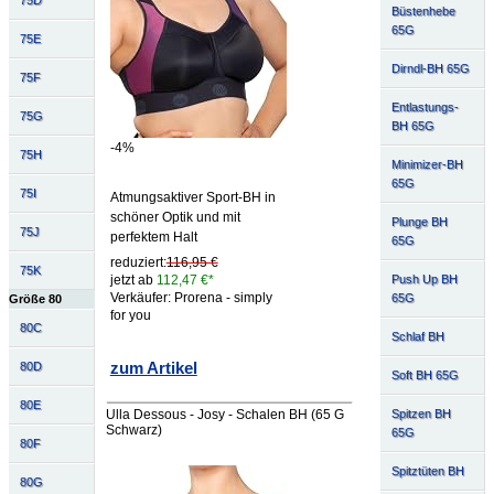
75D
Büstenhebe
65G
75E
Dirndl-BH 65G
75F
Entlastungs-
75G
BH 65G
-4%
75H
Minimizer-BH
65G
75I
Atmungsaktiver Sport-BH in
schöner Optik und mit
Plunge BH
75J
perfektem Halt
65G
reduziert:
116,95 €
75K
Push Up BH
jetzt ab
112,47 €*
Verkäufer: Prorena - simply
65G
Größe 80
for you
80C
Schlaf BH
zum Artikel
80D
Soft BH 65G
80E
Spitzen BH
Ulla Dessous - Josy - Schalen BH (65 G
Schwarz)
65G
80F
Spitztüten BH
80G