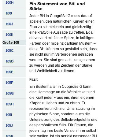
100H
Ein Statement von Stil und
Stärke
100I
Jeder BH in Cupgröße G muss darauf
abzielen, den natürlichen Kurven einer
100J
Frau zu schmeicheln und gleichzeitig
eine kraftvolle Aussage zu treffen. Egal
100K
ob verziert mit feiner Spitze, in kräftigen
Größe 105
Farben oder mit einzigartigen Mustern –
diese BHskönnen so gestaltet sein, dass
105C
sie nicht nur im Verborgenen getragen
werden. Sie sind gemacht, um gesehen
105D
zu werden und als Zeichen der Stärke
und Weiblichkeit zu dienen.
105E
Fazit
105F
Ein Büstenhalter in Cupgröße G kann
eine Hommage an die Weiblichkeit und
105G
die Kraft jeder Fraus ein, ihren eigenen
Körper zu lieben und zu ehren. Er
105H
repräsentiert nicht nur Unterstützung im
physischen Sinne, sondern auch die
105I
Unterstützung des Selbstwertgefühls und
des persönlichen Stils. Für Frauen, die
105J
jeden Tag ihre beste Version ihrer selbst
sein wollen, ist ein perfekt passender BH
105K