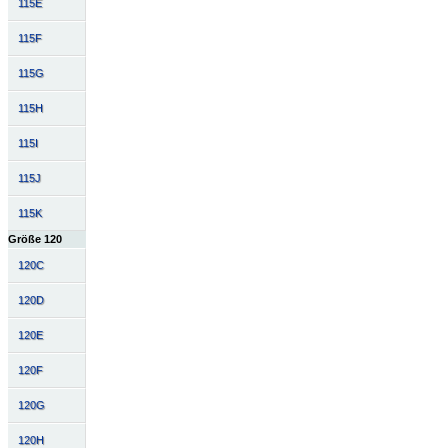
115E
115F
115G
115H
115I
115J
115K
Größe 120
120C
120D
120E
120F
120G
120H