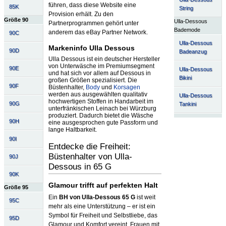
führen, dass diese Website eine
85K
String
Provision erhält. Zu den
Größe 90
Ulla-Dessous
Partnerprogrammen gehört unter
Bademode
anderem das eBay Partner Network.
90C
Ulla-Dessous
Markeninfo Ulla Dessous
90D
Badeanzug
Ulla Dessous ist ein deutscher Hersteller
von Unterwäsche im Premiumsegment
90E
Ulla-Dessous
und hat sich vor allem auf Dessous in
Bikini
großen Größen spezialisiert. Die
90F
Büstenhalter,
Body
und
Korsagen
werden aus ausgewählten qualitativ
Ulla-Dessous
hochwertigen Stoffen in Handarbeit im
90G
Tankini
unterfränkischen Leinach bei Würzburg
produziert. Dadurch bietet die Wäsche
90H
eine ausgesprochen gute Passform und
lange Haltbarkeit.
90I
Entdecke die Freiheit:
Büstenhalter von Ulla-
90J
Dessous in 65 G
90K
Glamour trifft auf perfekten Halt
Größe 95
Ein
BH von Ulla-Dessous 65 G
ist weit
95C
mehr als eine Unterstützung – er ist ein
Symbol für Freiheit und Selbstliebe, das
95D
Glamour und Komfort vereint. Frauen mit