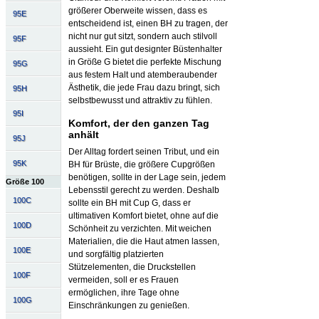
größerer Oberweite wissen, dass es
95E
entscheidend ist, einen BH zu tragen, der
nicht nur gut sitzt, sondern auch stilvoll
95F
aussieht. Ein gut designter Büstenhalter
in Größe G bietet die perfekte Mischung
95G
aus festem Halt und atemberaubender
Ästhetik, die jede Frau dazu bringt, sich
95H
selbstbewusst und attraktiv zu fühlen.
95I
Komfort, der den ganzen Tag
anhält
95J
Der Alltag fordert seinen Tribut, und ein
95K
BH für Brüste, die größere Cupgrößen
benötigen, sollte in der Lage sein, jedem
Größe 100
Lebensstil gerecht zu werden. Deshalb
100C
sollte ein BH mit Cup G, dass er
ultimativen Komfort bietet, ohne auf die
100D
Schönheit zu verzichten. Mit weichen
Materialien, die die Haut atmen lassen,
100E
und sorgfältig platzierten
Stützelementen, die Druckstellen
100F
vermeiden, soll er es Frauen
ermöglichen, ihre Tage ohne
100G
Einschränkungen zu genießen.