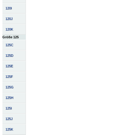
120I
120J
120K
Größe 125
125C
125D
125E
125F
125G
125H
125I
125J
125K