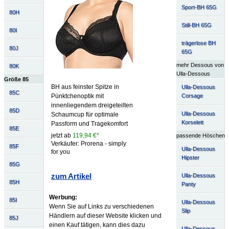
Sport-BH 65G
80H
Still-BH 65G
80I
trägerlose BH
80J
65G
mehr Dessous von
80K
Ulla-Dessous
Größe 85
BH aus feinster Spitze in
Ulla-Dessous
85C
Pünktchenoptik mit
Corsage
innenliegendem dreigeteilten
85D
Ulla-Dessous
Schaumcup für optimale
Korselett
Passform und Tragekomfort
85E
jetzt ab
119,94 €*
passende Höschen
Verkäufer: Prorena - simply
85F
Ulla-Dessous
for you
Hipster
85G
zum Artikel
Ulla-Dessous
85H
Panty
Werbung:
85I
Ulla-Dessous
Wenn Sie auf Links zu verschiedenen
Slip
Händlern auf dieser Website klicken und
85J
einen Kauf tätigen, kann dies dazu
Ulla-Dessous