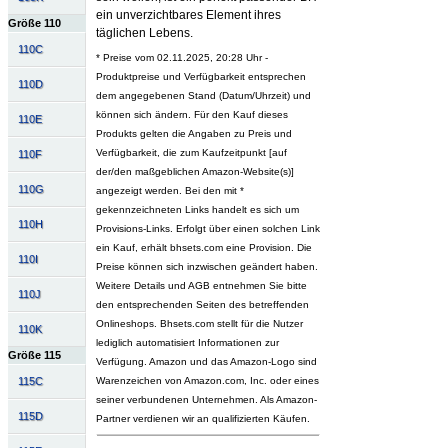
ein unverzichtbares Element ihres
Größe 110
täglichen Lebens.
110C
* Preise vom 02.11.2025, 20:28 Uhr -
Produktpreise und Verfügbarkeit entsprechen
110D
dem angegebenen Stand (Datum/Uhrzeit) und
können sich ändern. Für den Kauf dieses
110E
Produkts gelten die Angaben zu Preis und
Verfügbarkeit, die zum Kaufzeitpunkt [auf
110F
der/den maßgeblichen Amazon-Website(s)]
110G
angezeigt werden. Bei den mit *
gekennzeichneten Links handelt es sich um
110H
Provisions-Links. Erfolgt über einen solchen Link
ein Kauf, erhält bhsets.com eine Provision. Die
110I
Preise können sich inzwischen geändert haben.
Weitere Details und AGB entnehmen Sie bitte
110J
den entsprechenden Seiten des betreffenden
Onlineshops. Bhsets.com stellt für die Nutzer
110K
lediglich automatisiert Informationen zur
Größe 115
Verfügung. Amazon und das Amazon-Logo sind
115C
Warenzeichen von Amazon.com, Inc. oder eines
seiner verbundenen Unternehmen. Als Amazon-
115D
Partner verdienen wir an qualifizierten Käufen.