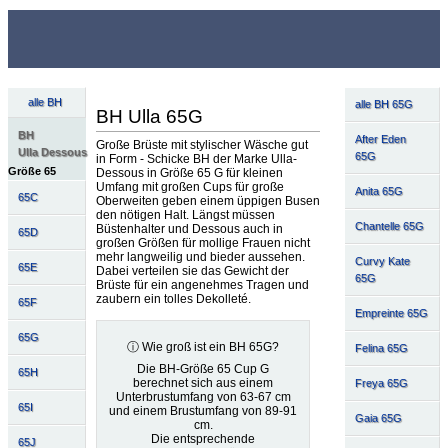
alle BH
alle BH 65G
BH Ulla 65G
BH
After Eden
Große Brüste mit stylischer Wäsche gut
Ulla Dessous
65G
in Form - Schicke BH der Marke Ulla-
Größe 65
Dessous in Größe 65 G für kleinen
Umfang mit großen Cups für große
Anita 65G
65C
Oberweiten geben einem üppigen Busen
den nötigen Halt. Längst müssen
Chantelle 65G
Büstenhalter und Dessous auch in
65D
großen Größen für mollige Frauen nicht
mehr langweilig und bieder aussehen.
Curvy Kate
65E
Dabei verteilen sie das Gewicht der
65G
Brüste für ein angenehmes Tragen und
zaubern ein tolles Dekolleté.
65F
Empreinte 65G
65G
ⓘ Wie groß ist ein BH 65G?
Felina 65G
Die BH-Größe 65 Cup G
65H
berechnet sich aus einem
Freya 65G
Unterbrustumfang von 63-67 cm
65I
und einem Brustumfang von 89-91
Gaia 65G
cm.
Die entsprechende
65J