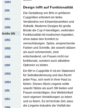
100H
Design trifft auf Funktionalität
100I
Die Gestaltung von BHs in größeren
Cupgrößen erfordert ein tiefes
100J
Verständnis von Körperdynamiken und
Ästhetik. Moderne Designs für große
100K
Brüste die Cup H benötigen, verbinden
Größe 105
Funktionalität mit modischen Aspekten,
ohne dabei den Komfort zu
105C
vernachlässigen. Spitze, ansprechende
Farben und Schnitte, die sowohl stützen
105D
als auch schmeicheln, sind
entscheidend, um Frauen nicht nur
105E
funktionale, sondern auch attraktive
Optionen zu bieten.
105F
Ein BH in Cupgröße H ist ein Statement
105G
für Selbstbestimmung und das Recht
jeder Frau, sich wohl in ihrer Haut zu
105H
fühlen. Dieses Stück Lingerie sollte
sowohl Stütze als auch Stil bieten und
105I
Frauen ermächtigen, ihre Weiblichkeit
nach eigenen Vorstellungen zu leben
105J
und zu feiern. Es ist höchste Zeit, dass
die Lingerie-Industrie die Vielfalt der
105K