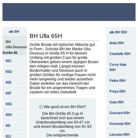
alle BH
alle BH 65H
BH Ulla 65H
BH
Anita 65H
Große Brüste mit stylischer Wäsche gut
Ulla Dessous
in Form - Schicke BH der Marke Ulla-
Größe 65
Dessous in Größe 65 H für kleinen
Chantelle 65H
Umfang mit großen Cups für große
65C
Oberweiten geben einem üppigen Busen
Curvy Kate
den nötigen Halt. Längst müssen
65H
Büstenhalter und Dessous auch in
65D
großen Größen für mollige Frauen nicht
mehr langweilig und bieder aussehen.
Felina 65H
65E
Dabei verteilen sie das Gewicht der
Brüste für ein angenehmes Tragen und
Freya 65H
zaubern ein tolles Dekolleté.
65F
Gaia 65H
65G
ⓘ Wie groß ist ein BH 65H?
Gossard 65H
Die BH-Größe 65 Cup H
65H
berechnet sich aus einem
Unterbrustumfang von 63-67 cm
Gorsenia 65H
65I
und einem Brustumfang von 91-93
cm.
Lascana 65H
Die entsprechende
65J