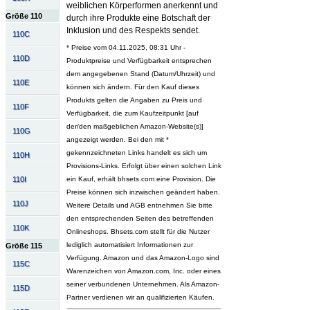
weiblichen Körperformen anerkennt und
Größe 110
durch ihre Produkte eine Botschaft der
Inklusion und des Respekts sendet.
110C
* Preise vom 04.11.2025, 08:31 Uhr -
110D
Produktpreise und Verfügbarkeit entsprechen
dem angegebenen Stand (Datum/Uhrzeit) und
110E
können sich ändern. Für den Kauf dieses
Produkts gelten die Angaben zu Preis und
110F
Verfügbarkeit, die zum Kaufzeitpunkt [auf
der/den maßgeblichen Amazon-Website(s)]
110G
angezeigt werden. Bei den mit *
gekennzeichneten Links handelt es sich um
110H
Provisions-Links. Erfolgt über einen solchen Link
110I
ein Kauf, erhält bhsets.com eine Provision. Die
Preise können sich inzwischen geändert haben.
110J
Weitere Details und AGB entnehmen Sie bitte
den entsprechenden Seiten des betreffenden
110K
Onlineshops. Bhsets.com stellt für die Nutzer
lediglich automatisiert Informationen zur
Größe 115
Verfügung. Amazon und das Amazon-Logo sind
115C
Warenzeichen von Amazon.com, Inc. oder eines
seiner verbundenen Unternehmen. Als Amazon-
115D
Partner verdienen wir an qualifizierten Käufen.