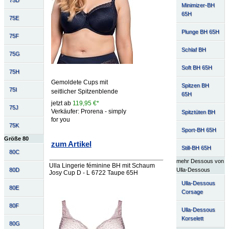
75D
Minimizer-BH
65H
75E
Plunge BH 65H
75F
Schlaf BH
75G
Soft BH 65H
75H
Gemoldete Cups mit
Spitzen BH
75I
seitlicher Spitzenblende
65H
jetzt ab
119,95 €*
75J
Verkäufer: Prorena - simply
Spitztüten BH
for you
75K
Sport-BH 65H
Größe 80
zum Artikel
Still-BH 65H
80C
mehr Dessous von
Ulla Lingerie féminine BH mit Schaum
Ulla-Dessous
80D
Josy Cup D - L 6722 Taupe 65H
Ulla-Dessous
80E
Corsage
80F
Ulla-Dessous
Korselett
80G