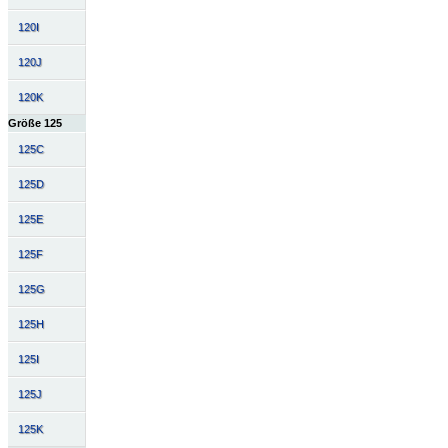
120I
120J
120K
Größe 125
125C
125D
125E
125F
125G
125H
125I
125J
125K