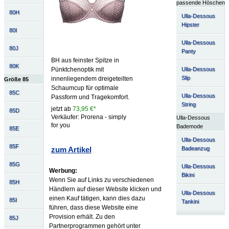
passende Höschen
80H
Ulla-Dessous
Hipster
80I
Ulla-Dessous
80J
Panty
BH aus feinster Spitze in
80K
Pünktchenoptik mit
Ulla-Dessous
Slip
innenliegendem dreigeteilten
Größe 85
Schaumcup für optimale
85C
Ulla-Dessous
Passform und Tragekomfort.
String
jetzt ab
73,95 €*
85D
Verkäufer: Prorena - simply
Ulla-Dessous
for you
Bademode
85E
Ulla-Dessous
85F
zum Artikel
Badeanzug
85G
Ulla-Dessous
Werbung:
Bikini
Wenn Sie auf Links zu verschiedenen
85H
Händlern auf dieser Website klicken und
Ulla-Dessous
einen Kauf tätigen, kann dies dazu
85I
Tankini
führen, dass diese Website eine
Provision erhält. Zu den
85J
Partnerprogrammen gehört unter