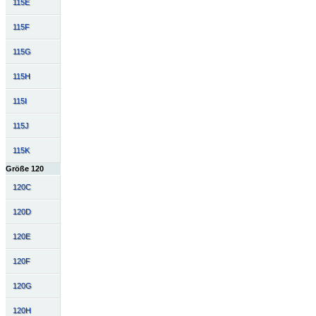
115E
115F
115G
115H
115I
115J
115K
Größe 120
120C
120D
120E
120F
120G
120H