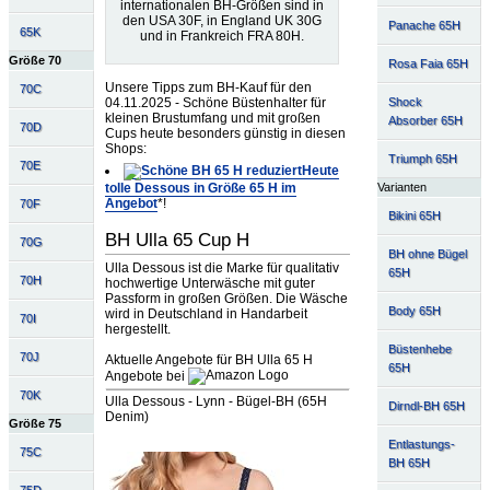
internationalen BH-Größen sind in
den USA 30F, in England UK 30G
Panache 65H
65K
und in Frankreich FRA 80H.
Größe 70
Rosa Faia 65H
Unsere Tipps zum BH-Kauf für den
70C
04.11.2025 - Schöne Büstenhalter für
Shock
kleinen Brustumfang und mit großen
Absorber 65H
70D
Cups heute besonders günstig in diesen
Shops:
Triumph 65H
70E
Heute
tolle Dessous in Größe 65 H im
Varianten
Angebot
*!
70F
Bikini 65H
BH Ulla 65 Cup H
70G
BH ohne Bügel
Ulla Dessous ist die Marke für qualitativ
65H
70H
hochwertige Unterwäsche mit guter
Passform in großen Größen. Die Wäsche
Body 65H
wird in Deutschland in Handarbeit
70I
hergestellt.
Büstenhebe
70J
Aktuelle Angebote für BH Ulla 65 H
65H
Angebote bei
70K
Ulla Dessous - Lynn - Bügel-BH (65H
Dirndl-BH 65H
Denim)
Größe 75
Entlastungs-
75C
BH 65H