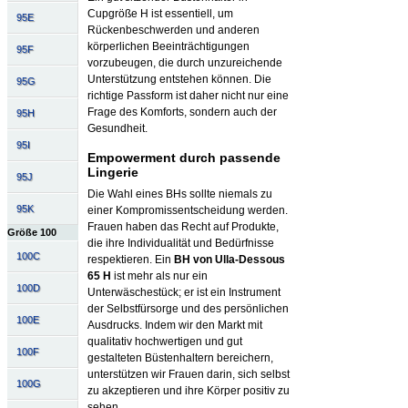
Cupgröße H ist essentiell, um
95E
Rückenbeschwerden und anderen
körperlichen Beeinträchtigungen
95F
vorzubeugen, die durch unzureichende
Unterstützung entstehen können. Die
95G
richtige Passform ist daher nicht nur eine
Frage des Komforts, sondern auch der
95H
Gesundheit.
95I
Empowerment durch passende
Lingerie
95J
Die Wahl eines BHs sollte niemals zu
95K
einer Kompromissentscheidung werden.
Frauen haben das Recht auf Produkte,
Größe 100
die ihre Individualität und Bedürfnisse
100C
respektieren. Ein
BH von Ulla-Dessous
65 H
ist mehr als nur ein
100D
Unterwäschestück; er ist ein Instrument
der Selbstfürsorge und des persönlichen
100E
Ausdrucks. Indem wir den Markt mit
qualitativ hochwertigen und gut
100F
gestalteten Büstenhaltern bereichern,
unterstützen wir Frauen darin, sich selbst
100G
zu akzeptieren und ihre Körper positiv zu
sehen.