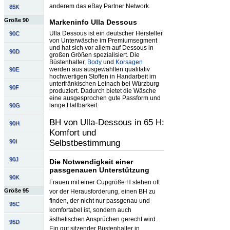
anderem das eBay Partner Network.
85K
Größe 90
Markeninfo Ulla Dessous
Ulla Dessous ist ein deutscher Hersteller
90C
von Unterwäsche im Premiumsegment
und hat sich vor allem auf Dessous in
90D
großen Größen spezialisiert. Die
Büstenhalter,
Body
und
Korsagen
werden aus ausgewählten qualitativ
90E
hochwertigen Stoffen in Handarbeit im
unterfränkischen Leinach bei Würzburg
90F
produziert. Dadurch bietet die Wäsche
eine ausgesprochen gute Passform und
lange Haltbarkeit.
90G
BH von Ulla-Dessous in 65 H:
90H
Komfort und
Selbstbestimmung
90I
90J
Die Notwendigkeit einer
passgenauen Unterstützung
90K
Frauen mit einer Cupgröße H stehen oft
Größe 95
vor der Herausforderung, einen BH zu
finden, der nicht nur passgenau und
95C
komfortabel ist, sondern auch
ästhetischen Ansprüchen gerecht wird.
95D
Ein gut sitzender Büstenhalter in