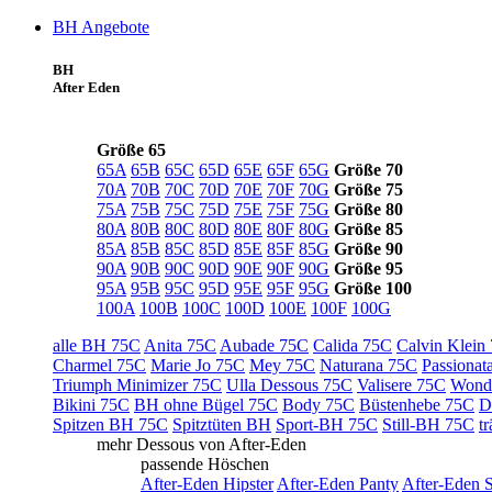
BH Angebote
BH
After Eden
Größe 65
65A
65B
65C
65D
65E
65F
65G
Größe 70
70A
70B
70C
70D
70E
70F
70G
Größe 75
75A
75B
75C
75D
75E
75F
75G
Größe 80
80A
80B
80C
80D
80E
80F
80G
Größe 85
85A
85B
85C
85D
85E
85F
85G
Größe 90
90A
90B
90C
90D
90E
90F
90G
Größe 95
95A
95B
95C
95D
95E
95F
95G
Größe 100
100A
100B
100C
100D
100E
100F
100G
alle BH 75C
Anita 75C
Aubade 75C
Calida 75C
Calvin Klein
Charmel 75C
Marie Jo 75C
Mey 75C
Naturana 75C
Passionat
Triumph Minimizer 75C
Ulla Dessous 75C
Valisere 75C
Wond
Bikini 75C
BH ohne Bügel 75C
Body 75C
Büstenhebe 75C
D
Spitzen BH 75C
Spitztüten BH
Sport-BH 75C
Still-BH 75C
t
mehr Dessous von After-Eden
passende Höschen
After-Eden Hipster
After-Eden Panty
After-Eden S