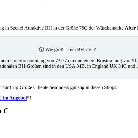
htig in Szene! Attraktive BH in der Größe 75C der Wäschemarke
After
ⓘ Wie groß ist ein BH 75C?
einem Unterbrustumfang von 73-77 cm und einem Brustumfang von 91
rnationalen BH-Größen sind in den USA 34B, in England UK 34C und 
 für Cup-Größe C heute besonders günstig in diesen Shops:
 C im Angebot
*!
p C