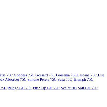
rise 75C
Goddess 75C
Gossard 75C
Gorsenia 75C
Lascana 75C
Lise
ock Absorber 75C
Simone Perele 75C
Susa 75C
Triumph 75C
 75C
Plunge BH 75C
Push Up BH 75C
Schlaf BH
Soft BH 75C