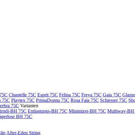
 75C
Chantelle 75C
Esprit 75C
Felina 75C
Freya 75C
Gaia 75C
Glamo
a 75C
Playtex 75C
PrimaDonna 75C
Rosa Faia 75C
Schiesser 75C
Sh
erbra 75C
Varianten
irndl-BH 75C
Entlastungs-BH 75C
Minimizer-BH 75C
Multiway-BH
rägerlose BH 75C
lip
After-Eden String