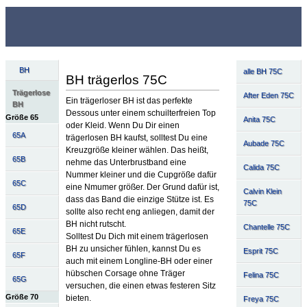
BH
alle BH 75C
BH trägerlos 75C
Trägerlose
After Eden 75C
Ein trägerloser BH ist das perfekte
BH
Dessous unter einem schuilterfreien Top
Größe 65
Anita 75C
oder Kleid. Wenn Du Dir einen
65A
trägerlosen BH kaufst, solltest Du eine
Aubade 75C
Kreuzgröße kleiner wählen. Das heißt,
65B
nehme das Unterbrustband eine
Calida 75C
Nummer kleiner und die Cupgröße dafür
65C
eine Nmumer größer. Der Grund dafür ist,
Calvin Klein
dass das Band die einzige Stütze ist. Es
75C
65D
sollte also recht eng anliegen, damit der
BH nicht rutscht.
Chantelle 75C
65E
Solltest Du Dich mit einem trägerlosen
BH zu unsicher fühlen, kannst Du es
Esprit 75C
65F
auch mit einem Longline-BH oder einer
hübschen Corsage ohne Träger
Felina 75C
65G
versuchen, die einen etwas festeren Sitz
Größe 70
bieten.
Freya 75C