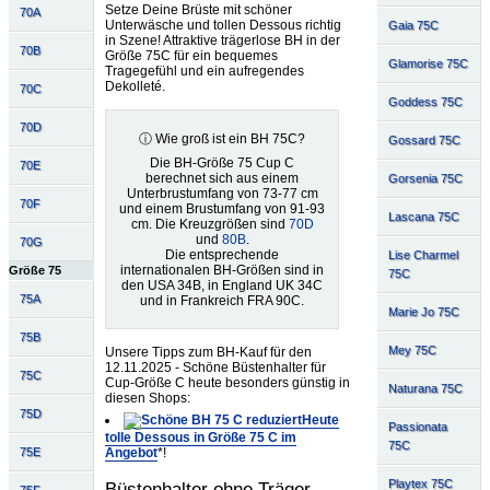
Setze Deine Brüste mit schöner
70A
Unterwäsche und tollen Dessous richtig
Gaia 75C
in Szene! Attraktive trägerlose BH in der
70B
Größe 75C für ein bequemes
Glamorise 75C
Tragegefühl und ein aufregendes
Dekolleté.
70C
Goddess 75C
70D
ⓘ Wie groß ist ein BH 75C?
Gossard 75C
Die BH-Größe 75 Cup C
70E
berechnet sich aus einem
Gorsenia 75C
Unterbrustumfang von 73-77 cm
70F
und einem Brustumfang von 91-93
Lascana 75C
cm. Die Kreuzgrößen sind
70D
und
80B
.
70G
Die entsprechende
Lise Charmel
internationalen BH-Größen sind in
Größe 75
75C
den USA 34B, in England UK 34C
75A
und in Frankreich FRA 90C.
Marie Jo 75C
75B
Mey 75C
Unsere Tipps zum BH-Kauf für den
12.11.2025 - Schöne Büstenhalter für
75C
Cup-Größe C heute besonders günstig in
Naturana 75C
diesen Shops:
75D
Heute
Passionata
tolle Dessous in Größe 75 C im
75C
Angebot
*!
75E
Playtex 75C
Büstenhalter ohne Träger