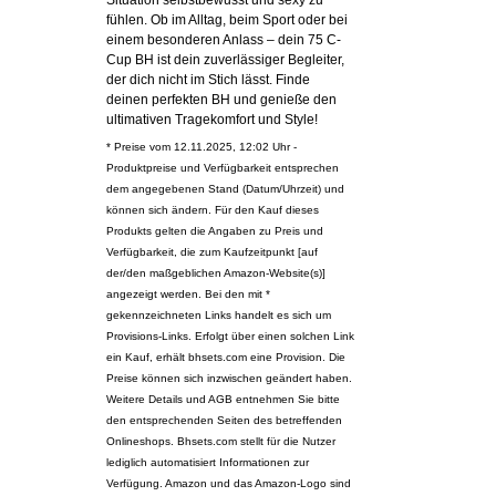
Situation selbstbewusst und sexy zu
fühlen. Ob im Alltag, beim Sport oder bei
einem besonderen Anlass – dein 75 C-
Cup BH ist dein zuverlässiger Begleiter,
der dich nicht im Stich lässt. Finde
deinen perfekten BH und genieße den
ultimativen Tragekomfort und Style!
* Preise vom 12.11.2025, 12:02 Uhr -
Produktpreise und Verfügbarkeit entsprechen
dem angegebenen Stand (Datum/Uhrzeit) und
können sich ändern. Für den Kauf dieses
Produkts gelten die Angaben zu Preis und
Verfügbarkeit, die zum Kaufzeitpunkt [auf
der/den maßgeblichen Amazon-Website(s)]
angezeigt werden. Bei den mit *
gekennzeichneten Links handelt es sich um
Provisions-Links. Erfolgt über einen solchen Link
ein Kauf, erhält bhsets.com eine Provision. Die
Preise können sich inzwischen geändert haben.
Weitere Details und AGB entnehmen Sie bitte
den entsprechenden Seiten des betreffenden
Onlineshops. Bhsets.com stellt für die Nutzer
lediglich automatisiert Informationen zur
Verfügung. Amazon und das Amazon-Logo sind