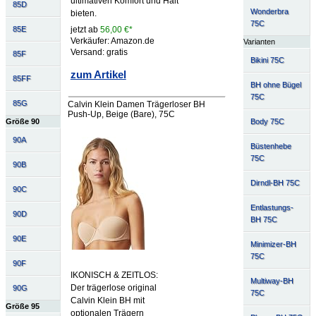
ultimativen Komfort und Halt
85D
Wonderbra
bieten.
75C
jetzt ab
56,00 €*
85E
Verkäufer: Amazon.de
Varianten
Versand: gratis
85F
Bikini 75C
zum Artikel
85FF
BH ohne Bügel
75C
85G
Calvin Klein Damen Trägerloser BH
Push-Up, Beige (Bare), 75C
Body 75C
Größe 90
90A
Büstenhebe
75C
90B
Dirndl-BH 75C
90C
Entlastungs-
90D
BH 75C
90E
Minimizer-BH
75C
90F
IKONISCH & ZEITLOS:
Multiway-BH
Der trägerlose original
90G
75C
Calvin Klein BH mit
Größe 95
optionalen Trägern