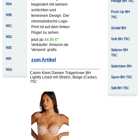
Plunge BH 75C
95A
begeistert mit seinem
schlichten und
Push Up BH
95B
femininen Design. Der
75C
minimalistische Logo-
95C
Print ist auf dem linken
Schlaf BH
Flügel zu sehen.
95D
Soft BH 75C
jetzt ab
44,95 €*
Verkäufer: Amazon.de
95E
Versand: gratis
Spitzen BH
75C
95F
zum Artikel
Spitztüten BH
95G
Calvin Klein Damen Trägerloser BH
Lightly Lined mit Stretch, Beige (Cedar),
Sport-BH 75C
75C
Still-BH 75C