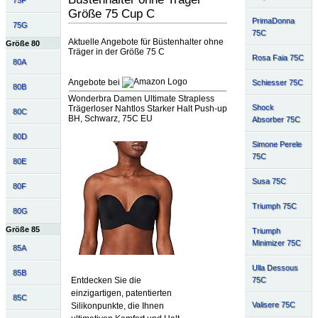
75F
Größe 75 Cup C
PrimaDonna
75G
75C
Aktuelle Angebote für Büstenhalter ohne
Größe 80
Träger in der Größe 75 C
Rosa Faia 75C
80A
Angebote bei
Schiesser 75C
80B
Wonderbra Damen Ultimate Strapless
Shock
Trägerloser Nahtlos Starker Halt Push-up
80C
BH, Schwarz, 75C EU
Absorber 75C
80D
Simone Perele
75C
80E
Susa 75C
80F
Triumph 75C
80G
Größe 85
Triumph
Minimizer 75C
85A
Ulla Dessous
85B
75C
Entdecken Sie die
einzigartigen, patentierten
85C
Valisere 75C
Silikonpunkte, die Ihnen