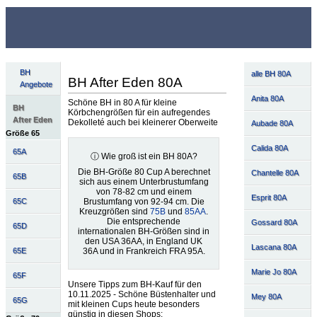
BH
alle BH 80A
BH After Eden 80A
Angebote
Anita 80A
Schöne BH in 80 A für kleine
BH
Körbchengrößen für ein aufregendes
After Eden
Dekolleté auch bei kleinerer Oberweite
Aubade 80A
Größe 65
Calida 80A
65A
ⓘ Wie groß ist ein BH 80A?
Die BH-Größe 80 Cup A berechnet
Chantelle 80A
65B
sich aus einem Unterbrustumfang
von 78-82 cm und einem
Esprit 80A
Brustumfang von 92-94 cm. Die
65C
Kreuzgrößen sind
75B
und
85AA
.
Die entsprechende
Gossard 80A
65D
internationalen BH-Größen sind in
den USA 36AA, in England UK
Lascana 80A
36A und in Frankreich FRA 95A.
65E
Marie Jo 80A
65F
Unsere Tipps zum BH-Kauf für den
10.11.2025 - Schöne Büstenhalter und
Mey 80A
65G
mit kleinen Cups heute besonders
günstig in diesen Shops: