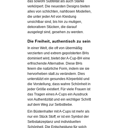
das sowohl Subtilität als auch Stärke
verkörpert. Die neuesten Designs bieten
alles von schlichten, nahtlosen Modellen,
die unter jeder Art von Kleidung
unsichtbar sind, bis hin zu mutigen,
dekorativen Stücken, die darauf
ausgelegt sind, gesehen zu werden.
Die Freiheit, authentisch zu sein
In einer Welt, die oft von übermäßig
verzierten und extrem gepolsterten BHs
dominiert wird, bietet der A-Cup-BH eine
erfrischende Alternative. Diese BHs
feiern die natürliche Form, indem sie sie
hervorheben statt zu verändern. Dies
unterstützt ein gesundes Körperbild und
die Vorstellung, dass wahre Schönheit in
jeder Größe existiert. Für viele Frauen ist
das Tragen eines A-Cups ein Ausdruck
von Authentizität und ein wichtiger Schritt
auf dem Weg zur Selbstliebe.
Ein Büstenhalter mit A-Cups ist mehr als
nur ein Stück Stoff; er ist ein Symbol der
Selbstakzeptanz und individuellen
Schönheit. Die Entscheidung für solch