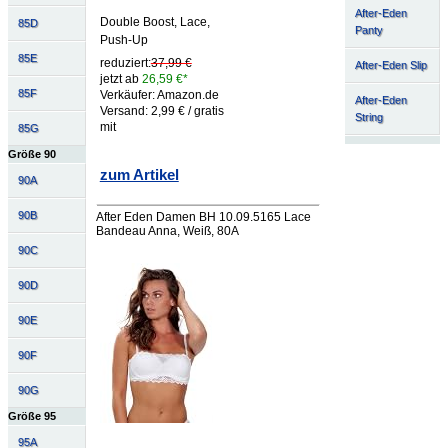
After-Eden
Double Boost, Lace,
85D
Panty
Push-Up
85E
reduziert:
37,99 €
After-Eden Slip
jetzt ab
26,59 €*
85F
Verkäufer: Amazon.de
After-Eden
Versand: 2,99 € / gratis
String
mit
85G
Größe 90
zum Artikel
90A
90B
After Eden Damen BH 10.09.5165 Lace
Bandeau Anna, Weiß, 80A
90C
90D
90E
90F
90G
Größe 95
95A