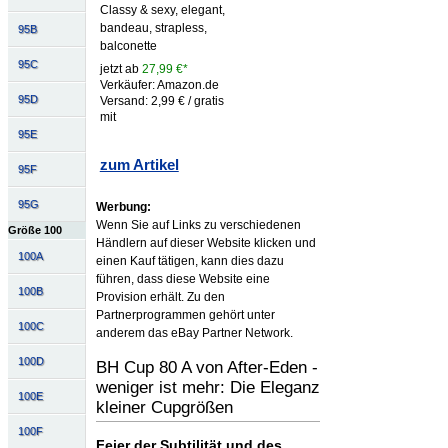
Classy & sexy, elegant,
bandeau, strapless,
95B
balconette
95C
jetzt ab
27,99 €*
Verkäufer: Amazon.de
95D
Versand: 2,99 € / gratis
mit
95E
zum Artikel
95F
95G
Werbung:
Wenn Sie auf Links zu verschiedenen
Größe 100
Händlern auf dieser Website klicken und
100A
einen Kauf tätigen, kann dies dazu
führen, dass diese Website eine
100B
Provision erhält. Zu den
Partnerprogrammen gehört unter
100C
anderem das eBay Partner Network.
100D
BH Cup 80 A von After-Eden -
weniger ist mehr: Die Eleganz
100E
kleiner Cupgrößen
100F
Feier der Subtilität und des