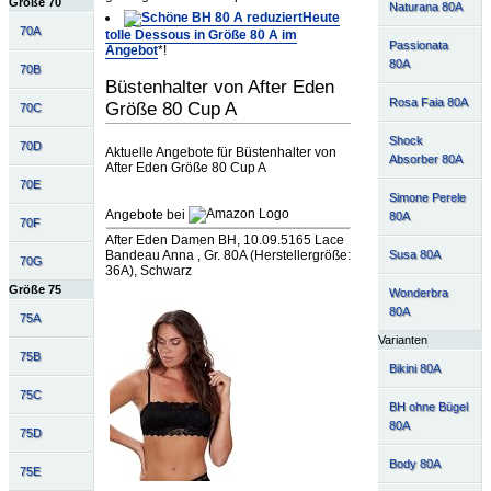
Größe 70
Naturana 80A
Heute
70A
tolle Dessous in Größe 80 A im
Passionata
Angebot
*!
80A
70B
Büstenhalter von After Eden
Rosa Faia 80A
Größe 80 Cup A
70C
Shock
70D
Aktuelle Angebote für Büstenhalter von
Absorber 80A
After Eden Größe 80 Cup A
70E
Simone Perele
Angebote bei
80A
70F
After Eden Damen BH, 10.09.5165 Lace
Susa 80A
Bandeau Anna , Gr. 80A (Herstellergröße:
70G
36A), Schwarz
Größe 75
Wonderbra
80A
75A
Varianten
75B
Bikini 80A
75C
BH ohne Bügel
80A
75D
Body 80A
75E