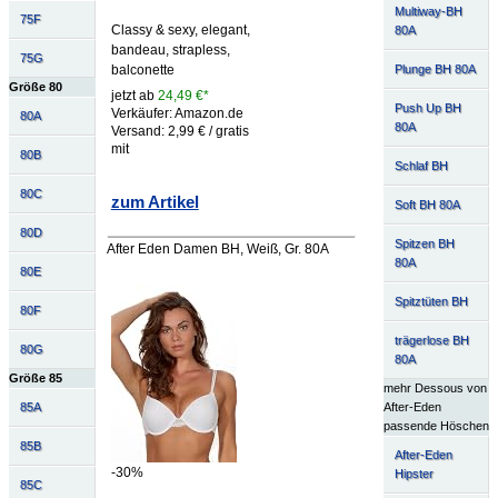
Multiway-BH
75F
Classy & sexy, elegant,
80A
bandeau, strapless,
75G
Plunge BH 80A
balconette
Größe 80
jetzt ab
24,49 €*
Push Up BH
Verkäufer: Amazon.de
80A
80A
Versand: 2,99 € / gratis
mit
80B
Schlaf BH
80C
zum Artikel
Soft BH 80A
80D
Spitzen BH
After Eden Damen BH, Weiß, Gr. 80A
80A
80E
Spitztüten BH
80F
trägerlose BH
80G
80A
Größe 85
mehr Dessous von
After-Eden
85A
passende Höschen
85B
After-Eden
-30%
Hipster
85C