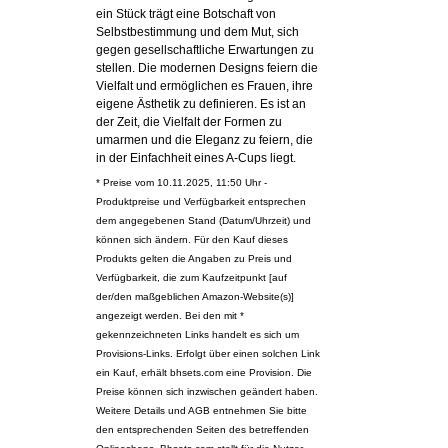
ein Stück trägt eine Botschaft von
Selbstbestimmung und dem Mut, sich
gegen gesellschaftliche Erwartungen zu
stellen. Die modernen Designs feiern die
Vielfalt und ermöglichen es Frauen, ihre
eigene Ästhetik zu definieren. Es ist an
der Zeit, die Vielfalt der Formen zu
umarmen und die Eleganz zu feiern, die
in der Einfachheit eines A-Cups liegt.
* Preise vom 10.11.2025, 11:50 Uhr -
Produktpreise und Verfügbarkeit entsprechen
dem angegebenen Stand (Datum/Uhrzeit) und
können sich ändern. Für den Kauf dieses
Produkts gelten die Angaben zu Preis und
Verfügbarkeit, die zum Kaufzeitpunkt [auf
der/den maßgeblichen Amazon-Website(s)]
angezeigt werden. Bei den mit *
gekennzeichneten Links handelt es sich um
Provisions-Links. Erfolgt über einen solchen Link
ein Kauf, erhält bhsets.com eine Provision. Die
Preise können sich inzwischen geändert haben.
Weitere Details und AGB entnehmen Sie bitte
den entsprechenden Seiten des betreffenden