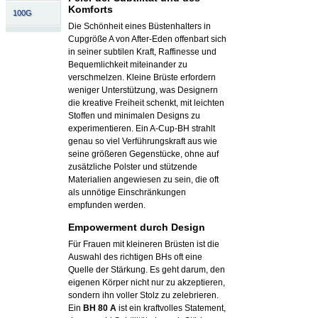
Komforts
100G
Die Schönheit eines Büstenhalters in
Cupgröße A von After-Eden offenbart sich
in seiner subtilen Kraft, Raffinesse und
Bequemlichkeit miteinander zu
verschmelzen. Kleine Brüste erfordern
weniger Unterstützung, was Designern
die kreative Freiheit schenkt, mit leichten
Stoffen und minimalen Designs zu
experimentieren. Ein A-Cup-BH strahlt
genau so viel Verführungskraft aus wie
seine größeren Gegenstücke, ohne auf
zusätzliche Polster und stützende
Materialien angewiesen zu sein, die oft
als unnötige Einschränkungen
empfunden werden.
Empowerment durch Design
Für Frauen mit kleineren Brüsten ist die
Auswahl des richtigen BHs oft eine
Quelle der Stärkung. Es geht darum, den
eigenen Körper nicht nur zu akzeptieren,
sondern ihn voller Stolz zu zelebrieren.
Ein
BH 80 A
ist ein kraftvolles Statement,