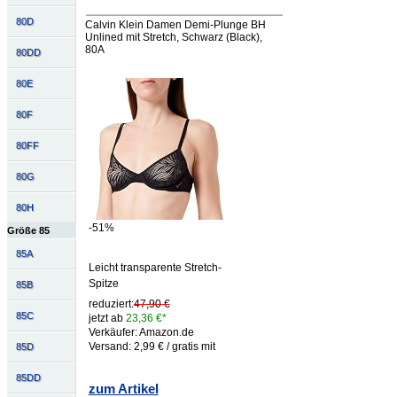
80D
Calvin Klein Damen Demi-Plunge BH
Unlined mit Stretch, Schwarz (Black),
80A
80DD
80E
80F
80FF
80G
80H
-51%
Größe 85
85A
Leicht transparente Stretch-
Spitze
85B
reduziert:
47,90 €
85C
jetzt ab
23,36 €*
Verkäufer: Amazon.de
Versand: 2,99 € / gratis mit
85D
85DD
zum Artikel