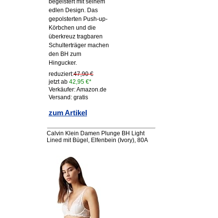
begeistert mit seinem
edlen Design. Das
gepolsterten Push-up-
Körbchen und die
überkreuz tragbaren
Schulterträger machen
den BH zum
Hingucker.
reduziert:
47,90 €
jetzt ab
42,95 €*
Verkäufer: Amazon.de
Versand: gratis
zum Artikel
Calvin Klein Damen Plunge BH Light
Lined mit Bügel, Elfenbein (Ivory), 80A