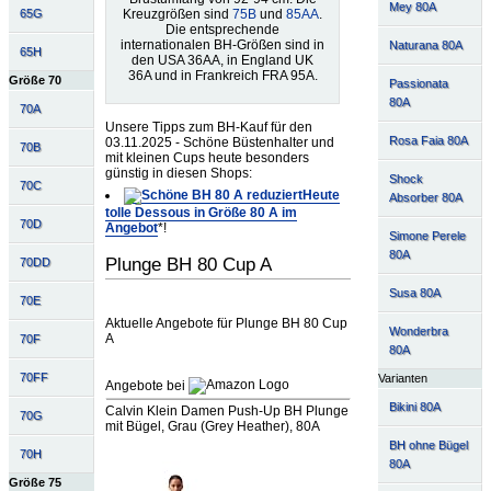
Mey 80A
Kreuzgrößen sind
75B
und
85AA
.
65G
Die entsprechende
internationalen BH-Größen sind in
Naturana 80A
65H
den USA 36AA, in England UK
36A und in Frankreich FRA 95A.
Größe 70
Passionata
80A
70A
Unsere Tipps zum BH-Kauf für den
Rosa Faia 80A
03.11.2025 - Schöne Büstenhalter und
70B
mit kleinen Cups heute besonders
günstig in diesen Shops:
Shock
70C
Heute
Absorber 80A
tolle Dessous in Größe 80 A im
70D
Angebot
*!
Simone Perele
80A
Plunge BH 80 Cup A
70DD
Susa 80A
70E
Aktuelle Angebote für Plunge BH 80 Cup
Wonderbra
A
70F
80A
70FF
Varianten
Angebote bei
Bikini 80A
Calvin Klein Damen Push-Up BH Plunge
70G
mit Bügel, Grau (Grey Heather), 80A
BH ohne Bügel
70H
80A
Größe 75