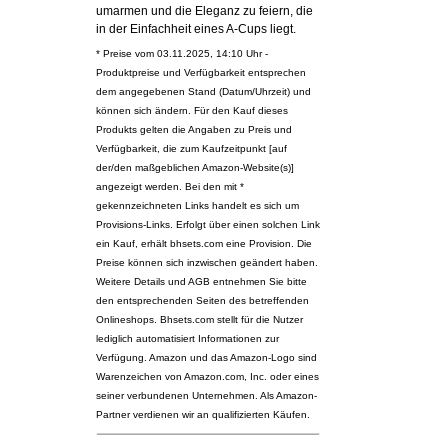
umarmen und die Eleganz zu feiern, die
in der Einfachheit eines A-Cups liegt.
* Preise vom 03.11.2025, 14:10 Uhr -
Produktpreise und Verfügbarkeit entsprechen
dem angegebenen Stand (Datum/Uhrzeit) und
können sich ändern. Für den Kauf dieses
Produkts gelten die Angaben zu Preis und
Verfügbarkeit, die zum Kaufzeitpunkt [auf
der/den maßgeblichen Amazon-Website(s)]
angezeigt werden. Bei den mit *
gekennzeichneten Links handelt es sich um
Provisions-Links. Erfolgt über einen solchen Link
ein Kauf, erhält bhsets.com eine Provision. Die
Preise können sich inzwischen geändert haben.
Weitere Details und AGB entnehmen Sie bitte
den entsprechenden Seiten des betreffenden
Onlineshops. Bhsets.com stellt für die Nutzer
lediglich automatisiert Informationen zur
Verfügung. Amazon und das Amazon-Logo sind
Warenzeichen von Amazon.com, Inc. oder eines
seiner verbundenen Unternehmen. Als Amazon-
Partner verdienen wir an qualifizierten Käufen.