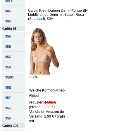
90FF
Calvin Klein Damen Demi-Plunge BH
90G
Lightly Lined Demi mit Bügel, Rosa
(Subdued), 80A
90H
Größe 95
95A
95B
95C
95D
-52%
95DD
95E
Weiche Komfort-Mikro-
Flügel
95F
reduziert:
47,90 €
jetzt ab
23,00 €*
95G
Verkäufer: Amazon.de
Versand: 2,99 € / gratis
95H
mit
Größe 100