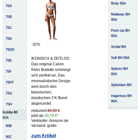
Body 80A
75A
Multiway-BH
75B
80A
75C
Push Up BH
80A
75D
-32%
Schlaf BH
75DD
Soft BH 80A
IKONISCH & ZEITLOS:
75E
Das original Calvin
Spitzen BH
Klein Bralette schmiegt
75F
80A
sich perfekt an. Das
minimalistische Design
75FF
Spitztüten BH
wird durch den
klassischen,
75G
trägerlose BH
elastischen CK-Bund
80A
abgerundet.
75H
reduziert:
49,90 €
Größe 80
jetzt ab
33,78 €*
80A
Verkäufer: Amazon.de
Versand: gratis
80B
zum Artikel
80C