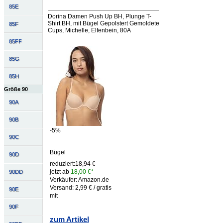
85E
Dorina Damen Push Up BH, Plunge T-
Shirt BH, mit Bügel Gepolstert Gemoldete
85F
Cups, Michelle, Elfenbein, 80A
85FF
85G
85H
Größe 90
90A
90B
-5%
90C
Bügel
90D
reduziert:
18,94 €
jetzt ab
18,00 €*
90DD
Verkäufer: Amazon.de
Versand: 2,99 € / gratis
90E
mit
90F
zum Artikel