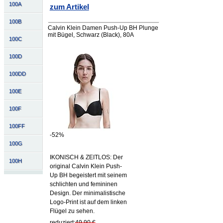
100A
zum Artikel
100B
Calvin Klein Damen Push-Up BH Plunge
mit Bügel, Schwarz (Black), 80A
100C
100D
100DD
100E
100F
100FF
-52%
100G
IKONISCH & ZEITLOS: Der
100H
original Calvin Klein Push-
Up BH begeistert mit seinem
schlichten und femininen
Design. Der minimalistische
Logo-Print ist auf dem linken
Flügel zu sehen.
reduziert:
49,90 €