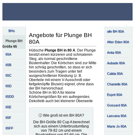
BHs
alle BH 80A
Angebote für Plunge BH
80A
Plunge BH
After Eden 80A
Größe 65
Hübsche
Plunge BH in 80 A
. Der Plunge
Anita 80A
besitzt einen kürzeren und schmaleren
65A
Steg, als normal geschnittene
Büstenhalter. Die Körbchen sind zur Mitte
Aubade 80A
65B
hin schräg geschnitten, so dass er sich
besonders zum Tragen unter tief
Calida 80A
ausgeschnittener Kleidung (z. B.
65C
Oberteile mit einem V-Ausschnitt oder
tiefgeknöpfte Blusen) eignet, ohne dass
Chantelle 80A
65D
der BH hervorschaut.
Schöne BH in 80 A für kleine
Esprit 80A
Körbchengrößen für ein aufregendes
65DD
Dekolleté auch bei kleinerer Oberweite
Gossard 80A
65E
ⓘ Wie groß ist ein BH 80A?
Lascana 80A
65F
Die BH-Größe 80 Cup A berechnet
sich aus einem Unterbrustumfang
Marie Jo 80A
65FF
von 78-82 cm und einem
Brustumfang von 92-94 cm. Die