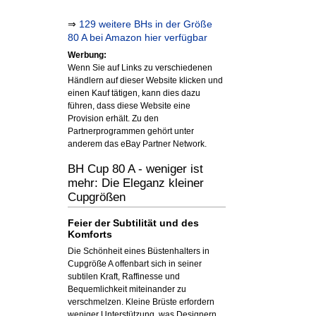
⇒
129 weitere BHs in der Größe
80 A bei Amazon hier verfügbar
Werbung:
Wenn Sie auf Links zu verschiedenen
Händlern auf dieser Website klicken und
einen Kauf tätigen, kann dies dazu
führen, dass diese Website eine
Provision erhält. Zu den
Partnerprogrammen gehört unter
anderem das eBay Partner Network.
BH Cup 80 A - weniger ist
mehr: Die Eleganz kleiner
Cupgrößen
Feier der Subtilität und des
Komforts
Die Schönheit eines Büstenhalters in
Cupgröße A offenbart sich in seiner
subtilen Kraft, Raffinesse und
Bequemlichkeit miteinander zu
verschmelzen. Kleine Brüste erfordern
weniger Unterstützung, was Designern