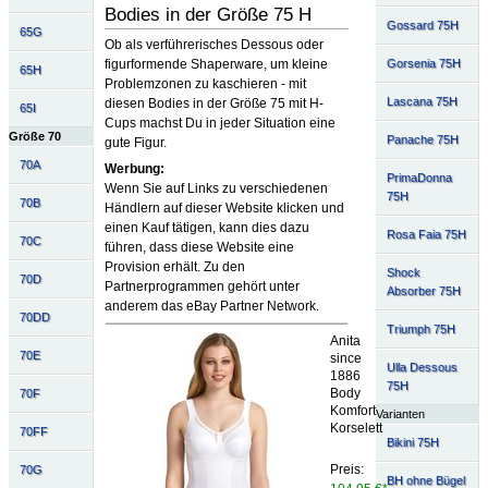
Bodies in der Größe 75 H
Gossard 75H
65G
Ob als verführerisches Dessous oder
Gorsenia 75H
figurformende Shaperware, um kleine
65H
Problemzonen zu kaschieren - mit
Lascana 75H
diesen Bodies in der Größe 75 mit H-
65I
Cups machst Du in jeder Situation eine
Größe 70
Panache 75H
gute Figur.
70A
Werbung:
PrimaDonna
Wenn Sie auf Links zu verschiedenen
75H
70B
Händlern auf dieser Website klicken und
einen Kauf tätigen, kann dies dazu
Rosa Faia 75H
70C
führen, dass diese Website eine
Provision erhält. Zu den
Shock
70D
Partnerprogrammen gehört unter
Absorber 75H
anderem das eBay Partner Network.
70DD
Triumph 75H
Anita
70E
since
Ulla Dessous
1886
75H
Body
70F
Komfort
Varianten
Korselett
70FF
Bikini 75H
Preis:
70G
BH ohne Bügel