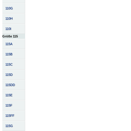
110G
110H
110I
Größe 115
115A
115B
115C
115D
115DD
115E
115F
115FF
115G