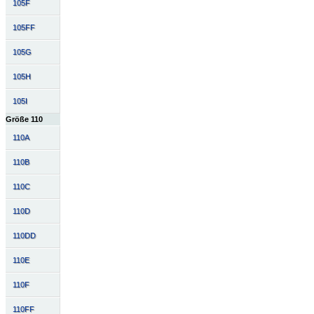
105F
105FF
105G
105H
105I
Größe 110
110A
110B
110C
110D
110DD
110E
110F
110FF