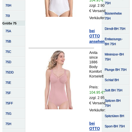
104.95 €*
75H
zzgl. 2.90
70H
€ Versand
Büstenhebe
70I
Verkäufer:
75H
Größe 75
Dirndl-BH 75H
bei
75A
OTTO
Entlastungs-
ansehen
75B
BH 75H
75C
Anita
Minimizer-BH
since
75H
1886
75D
Body
Plunge BH 75H
Komfort
75DD
Korselett
Schlaf BH
75E
Preis:
Soft BH 75H
104.95 €*
75F
zzgl. 2.95
Spitzen BH
€ Versand
75FF
75H
Verkäufer:
75G
Spitztüten BH
bei
75H
Sport-BH 75H
OTTO