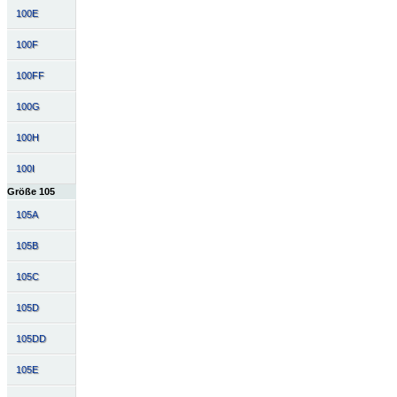
100E
100F
100FF
100G
100H
100I
Größe 105
105A
105B
105C
105D
105DD
105E