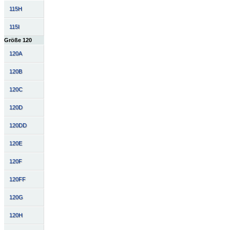
115H
115I
Größe 120
120A
120B
120C
120D
120DD
120E
120F
120FF
120G
120H