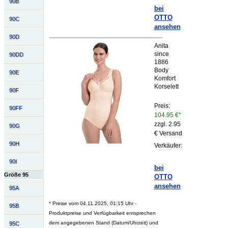
90B
bei
OTTO
90C
ansehen
90D
Anita
since
90DD
1886
Body
90E
Komfort
Korselett
90F
Preis:
90FF
104.95 €*
zzgl. 2.95
90G
€ Versand
90H
Verkäufer:
90I
bei
Größe 95
OTTO
ansehen
95A
* Preise vom 04.11.2025, 01:15 Uhr -
95B
Produktpreise und Verfügbarkeit entsprechen
dem angegebenen Stand (Datum/Uhrzeit) und
95C