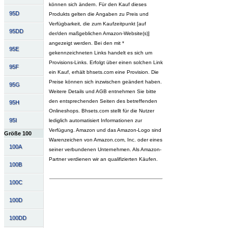
können sich ändern. Für den Kauf dieses
95D
Produkts gelten die Angaben zu Preis und
Verfügbarkeit, die zum Kaufzeitpunkt [auf
95DD
der/den maßgeblichen Amazon-Website(s)]
angezeigt werden. Bei den mit *
95E
gekennzeichneten Links handelt es sich um
Provisions-Links. Erfolgt über einen solchen Link
95F
ein Kauf, erhält bhsets.com eine Provision. Die
Preise können sich inzwischen geändert haben.
95G
Weitere Details und AGB entnehmen Sie bitte
den entsprechenden Seiten des betreffenden
95H
Onlineshops. Bhsets.com stellt für die Nutzer
95I
lediglich automatisiert Informationen zur
Verfügung. Amazon und das Amazon-Logo sind
Größe 100
Warenzeichen von Amazon.com, Inc. oder eines
100A
seiner verbundenen Unternehmen. Als Amazon-
Partner verdienen wir an qualifizierten Käufen.
100B
100C
100D
100DD