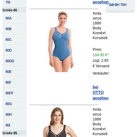
ansehen
75I
Still-BH 75H
Größe 80
Anita
80A
since
1886
Body
80B
Komfort
Korselett
80C
Preis:
80D
104.95 €*
zzgl. 2.95
80DD
€ Versand
80E
Verkäufer:
80F
bei
OTTO
80FF
ansehen
80G
Anita
since
80H
1886
Body
80I
Komfort
Größe 85
Korselett