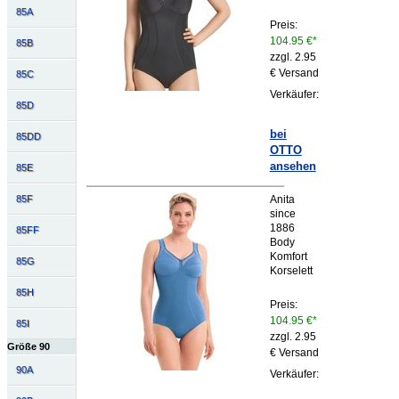
85A
Preis:
104.95 €*
85B
zzgl. 2.95
€ Versand
85C
Verkäufer:
85D
bei
85DD
OTTO
ansehen
85E
Anita
85F
since
1886
85FF
Body
Komfort
85G
Korselett
85H
Preis:
104.95 €*
85I
zzgl. 2.95
Größe 90
€ Versand
90A
Verkäufer: