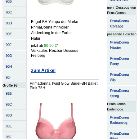
90B
mehr Dessous von
90C
PrimaDonna
PrimaDonna
Bügel-BH Yelapa der Marke
90D
Corsage
PrimaDonna mit voller
Abdeckung in der Farbe
90E
passende Höschen
Natur
PrimaDonna
90F
jetzt ab
89,90 €*
Hipster
Verkäufer: Reizbar Dessous
Freiberg
90G
PrimaDonna
Panty
90H
zum Artikel
PrimaDonna
90I
Slip
Primadonna Twist Glow Bügel-BH Ballet
Größe 95
Pink 75H
PrimaDonna
95B
String
PrimaDonna
95C
Bademode
95D
PrimaDonna
Badeanzug
95E
PrimaDonna
95F
Bikini