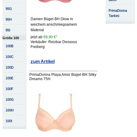
95G
PrimaDonna
Tankini
Damen Bügel BH Glow in
95H
weichem anschmiegsamem
Material
95I
jetzt ab
89,90 €*
Größe 100
Verkäufer: Reizbar Dessous
100B
Freiberg
100C
zum Artikel
100D
PrimaDonna Playa Amor Bügel-BH Silky
100E
Dreams 75H
100F
100G
100H
100I