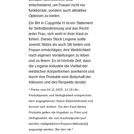
entscheidend, um Frauen nicht nur
funktionale, sondern auch attraktive
Optionen zu bieten.
Ein BH in Cupgröße H ist ein Statement
für Selbstbestimmung und das Recht
jeder Frau, sich wohl in ihrer Haut zu
fühlen. Dieses Stück Lingerie sollte
sowohl Stütze als auch Stil bieten und
Frauen ermächtigen, ihre Weiblichkeit
nach eigenen Vorstellungen zu leben
und zu feiern. Es ist höchste Zeit, dass
die Lingerie-Industrie die Vielfalt der
weiblichen Körperformen anerkennt und
durch ihre Produkte eine Botschaft der
Inklusion und des Respekts sendet.
* Preise vom 04.11.2025, 12:18 Uhr -
Produktpreise und Verfügbarkeit entsprechen
dem angegebenen Stand (Datum/Uhrzeit) und
können sich ändern. Für den Kauf dieses
Produkts gelten die Angaben zu Preis und
Verfügbarkeit, die zum Kaufzeitpunkt [auf
der/den maßgeblichen Amazon-Website(s)]
angezeigt werden. Bei den mit *