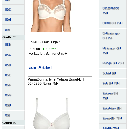
Büstenhebe
80G
75H
80H
Dirndl-BH 75H
80I
Entlastungs-
Größe 85
BH 75H
Toller BH mit Bügeln
85B
Minimizer-BH
jetzt ab
110,00 €*
75H
Verkäufer: Schlier GmbH
85C
Plunge BH 75H
85D
zum Artikel
Schlaf BH
85E
PrimaDonna Twist Yelapa Bügel-BH
Soft BH 75H
0142390 Natur 75H
85F
Spitzen BH
85G
75H
85H
Spitztüten BH
85I
Sport-BH 75H
Größe 90
Still-BH 75H