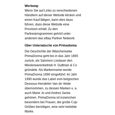
Werbung:
Wenn Sie auf Links zu verschiedenen
Händlern auf dieser Website klicken und
einen Kauf tätigen, kann dies dazu
führen, dass diese Website eine
Provision erhält. Zu den
Partnerprogrammen gehört unter
anderem das eBay Partner Network.
Über Unterwäsche von Primadonna
Die Geschichte der Wäschemarke
PrimaDonna geht bis in das Jahr 1865
zurück, als Salomon Lindauer den
Miederwarenbetrieb H. Guttman & Co
gründete. Als Markenname wurde
PrimaDonna 1890 eingeführt. Im Jahr
1990 wurde das Label vom belgischen
Dessous-Hersteller Van de Velde
übernommen, zu dessen Marken u. a.
auch Marie Jo und Andres Sarda
gehören. PrimaDonna ist inzwischen
besonders bei Frauen, die große Cup-
Größen benötigen, eine sehr beliebte
Marke.