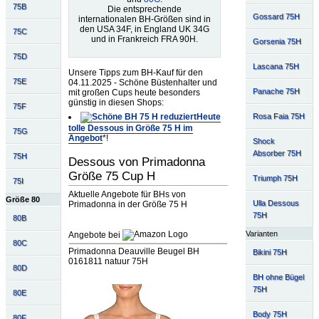
75B
Die entsprechende
Gossard 75H
internationalen BH-Größen sind in
den USA 34F, in England UK 34G
75C
und in Frankreich FRA 90H.
Gorsenia 75H
75D
Lascana 75H
Unsere Tipps zum BH-Kauf für den
75E
04.11.2025 - Schöne Büstenhalter und
Panache 75H
mit großen Cups heute besonders
günstig in diesen Shops:
75F
Rosa Faia 75H
Heute
tolle Dessous in Größe 75 H im
75G
Angebot
*!
Shock
Absorber 75H
75H
Dessous von Primadonna
Größe 75 Cup H
Triumph 75H
75I
Aktuelle Angebote für BHs von
Größe 80
Ulla Dessous
Primadonna in der Größe 75 H
75H
80B
Varianten
Angebote bei
80C
Primadonna Deauville Beugel BH
Bikini 75H
0161811 natuur 75H
80D
BH ohne Bügel
75H
80E
Body 75H
80F