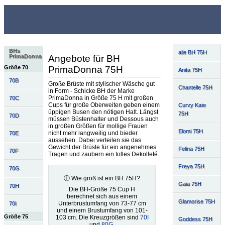
BHs
alle BH 75H
Angebote für BH
PrimaDonna
PrimaDonna 75H
Größe 70
Anita 75H
70B
Große Brüste mit stylischer Wäsche gut
Chantelle 75H
in Form - Schicke BH der Marke
PrimaDonna in Größe 75 H mit großen
70C
Cups für große Oberweiten geben einem
Curvy Kate
üppigen Busen den nötigen Halt. Längst
75H
70D
müssen Büstenhalter und Dessous auch
in großen Größen für mollige Frauen
Elomi 75H
nicht mehr langweilig und bieder
70E
aussehen. Dabei verteilen sie das
Gewicht der Brüste für ein angenehmes
Felina 75H
70F
Tragen und zaubern ein tolles Dekolleté.
Freya 75H
70G
ⓘ Wie groß ist ein BH 75H?
Gaia 75H
70H
Die BH-Größe 75 Cup H
berechnet sich aus einem
Glamorise 75H
Unterbrustumfang von 73-77 cm
70I
und einem Brustumfang von 101-
Größe 75
103 cm. Die Kreuzgrößen sind
70I
Goddess 75H
und
80G
.