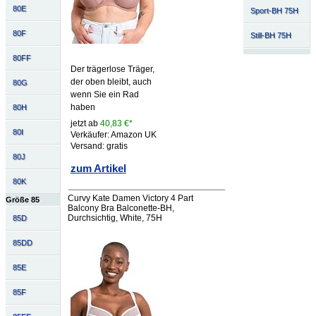
80E
Sport-BH 75H
80F
Still-BH 75H
80FF
Der trägerlose Träger,
der oben bleibt, auch
80G
wenn Sie ein Rad
haben
80H
jetzt ab
40,83 €*
80I
Verkäufer: Amazon UK
Versand: gratis
80J
zum Artikel
80K
Curvy Kate Damen Victory 4 Part
Größe 85
Balcony Bra Balconette-BH,
Durchsichtig, White, 75H
85D
85DD
85E
85F