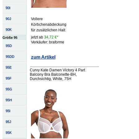
90I
Vollere
90J
Körbchenabdeckung
90K
für zusätzlichen Halt
jetzt ab
34,72 €*
Größe 95
Verkäufer: braforme
95D
zum Artikel
95DD
95E
Curvy Kate Damen Victory 4 Part
Balcony Bra Balconette-BH,
95F
Durchsichtig, White, 75H
95G
95H
95I
95J
95K