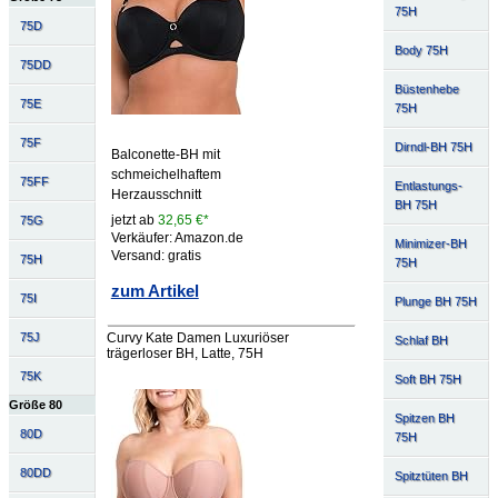
75H
75D
Body 75H
75DD
Büstenhebe
75E
75H
75F
Dirndl-BH 75H
Balconette-BH mit
schmeichelhaftem
75FF
Entlastungs-
Herzausschnitt
BH 75H
jetzt ab
32,65 €*
75G
Verkäufer: Amazon.de
Minimizer-BH
Versand: gratis
75H
75H
zum Artikel
75I
Plunge BH 75H
Curvy Kate Damen Luxuriöser
75J
Schlaf BH
trägerloser BH, Latte, 75H
75K
Soft BH 75H
Größe 80
Spitzen BH
80D
75H
80DD
Spitztüten BH