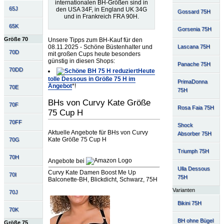
internationalen BH-Größen sind in
65J
den USA 34F, in England UK 34G
Gossard 75H
und in Frankreich FRA 90H.
65K
Gorsenia 75H
Größe 70
Unsere Tipps zum BH-Kauf für den
08.11.2025 - Schöne Büstenhalter und
Lascana 75H
70D
mit großen Cups heute besonders
günstig in diesen Shops:
Panache 75H
70DD
Heute
tolle Dessous in Größe 75 H im
PrimaDonna
Angebot
*!
70E
75H
BHs von Curvy Kate Größe
70F
Rosa Faia 75H
75 Cup H
70FF
Shock
Aktuelle Angebote für BHs von Curvy
Absorber 75H
Kate Größe 75 Cup H
70G
Triumph 75H
70H
Angebote bei
Ulla Dessous
Curvy Kate Damen Boost Me Up
70I
75H
Balconette-BH, Blickdicht, Schwarz, 75H
Varianten
70J
Bikini 75H
70K
BH ohne Bügel
Größe 75