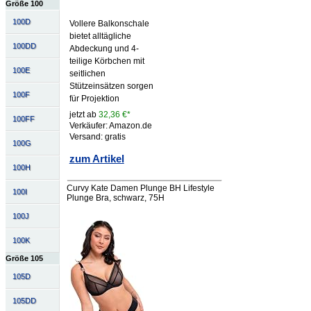
Größe 100
100D
Vollere Balkonschale
bietet alltägliche
100DD
Abdeckung und 4-
teilige Körbchen mit
100E
seitlichen
Stützeinsätzen sorgen
100F
für Projektion
jetzt ab
32,36 €*
100FF
Verkäufer: Amazon.de
Versand: gratis
100G
zum Artikel
100H
Curvy Kate Damen Plunge BH Lifestyle
100I
Plunge Bra, schwarz, 75H
100J
100K
Größe 105
105D
105DD