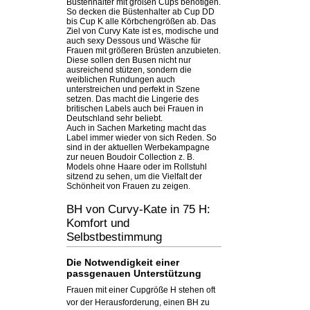
Büstenhalter mit großen Cups benötigen.
So decken die Büstenhalter ab Cup DD
bis Cup K alle Körbchengrößen ab. Das
Ziel von Curvy Kate ist es, modische und
auch sexy Dessous und Wäsche für
Frauen mit größeren Brüsten anzubieten.
Diese sollen den Busen nicht nur
ausreichend stützen, sondern die
weiblichen Rundungen auch
unterstreichen und perfekt in Szene
setzen. Das macht die Lingerie des
britischen Labels auch bei Frauen in
Deutschland sehr beliebt.
Auch in Sachen Marketing macht das
Label immer wieder von sich Reden. So
sind in der aktuellen Werbekampagne
zur neuen Boudoir Collection z. B.
Models ohne Haare oder im Rollstuhl
sitzend zu sehen, um die Vielfalt der
Schönheit von Frauen zu zeigen.
BH von Curvy-Kate in 75 H:
Komfort und
Selbstbestimmung
Die Notwendigkeit einer
passgenauen Unterstützung
Frauen mit einer Cupgröße H stehen oft
vor der Herausforderung, einen BH zu