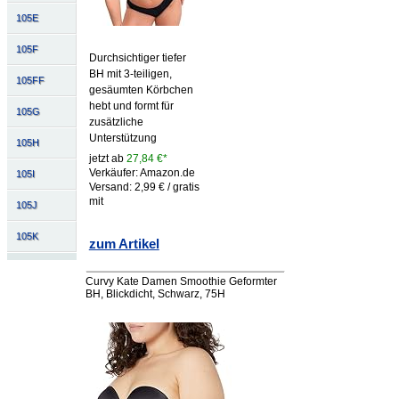
105E
105F
Durchsichtiger tiefer
BH mit 3-teiligen,
105FF
gesäumten Körbchen
hebt und formt für
105G
zusätzliche
Unterstützung
105H
jetzt ab
27,84 €*
Verkäufer: Amazon.de
105I
Versand: 2,99 € / gratis
mit
105J
105K
zum Artikel
Curvy Kate Damen Smoothie Geformter
BH, Blickdicht, Schwarz, 75H