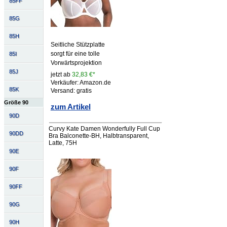
85FF
85G
85H
Seitliche Stützplatte
sorgt für eine tolle
85I
Vorwärtsprojektion
85J
jetzt ab
32,83 €*
Verkäufer: Amazon.de
85K
Versand: gratis
Größe 90
zum Artikel
90D
Curvy Kate Damen Wonderfully Full Cup
90DD
Bra Balconette-BH, Halbtransparent,
Latte, 75H
90E
90F
90FF
90G
90H