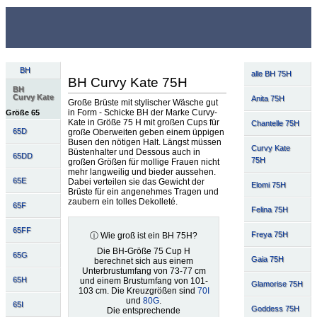
BH
alle BH 75H
BH Curvy Kate 75H
BH
Curvy Kate
Anita 75H
Große Brüste mit stylischer Wäsche gut
in Form - Schicke BH der Marke Curvy-
Größe 65
Kate in Größe 75 H mit großen Cups für
Chantelle 75H
65D
große Oberweiten geben einem üppigen
Busen den nötigen Halt. Längst müssen
Curvy Kate
Büstenhalter und Dessous auch in
65DD
75H
großen Größen für mollige Frauen nicht
mehr langweilig und bieder aussehen.
65E
Dabei verteilen sie das Gewicht der
Elomi 75H
Brüste für ein angenehmes Tragen und
zaubern ein tolles Dekolleté.
65F
Felina 75H
65FF
Freya 75H
ⓘ Wie groß ist ein BH 75H?
Die BH-Größe 75 Cup H
65G
Gaia 75H
berechnet sich aus einem
Unterbrustumfang von 73-77 cm
65H
und einem Brustumfang von 101-
Glamorise 75H
103 cm. Die Kreuzgrößen sind
70I
und
80G
.
65I
Goddess 75H
Die entsprechende