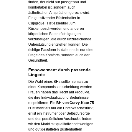
finden, der nicht nur passgenau und
komfortabel ist, sondern auch
ästhetischen Ansprüchen gerecht wird.
Ein gut sitzender Büstenhalter in
Cupgröße H ist essentiell, um
Rückenbeschwerden und anderen
körperlichen Beeinträchtigungen
vorzubeugen, die durch unzureichende
Unterstützung entstehen können. Die
richtige Passform ist daher nicht nur eine
Frage des Komforts, sondern auch der
Gesundheit.
Empowerment durch passende
Lingerie
Die Wahl eines BHs sollte niemals zu
einer Kompromissentscheidung werden.
Frauen haben das Recht auf Produkte,
die ihre Individualität und Bedürfnisse
respektieren. Ein
BH von Curvy-Kate 75
H
ist mehr als nur ein Unterwäschestück;
er ist ein Instrument der Selbstfürsorge
und des persönlichen Ausdrucks. Indem
wir den Markt mit qualitativ hochwertigen
und gut gestalteten Büstenhaltern