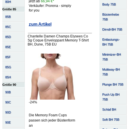
jetzt ab
66,94 €*
80H
Body 75B
Verkäufer: Prorena - simply
Größe 85
for you
Büstenhebe
85B
75B
zum Artikel
85C
Dirndl-BH 75B
Chantelle Damen Champs Elysees Co
85D
Entlastungs-
Sg Coque Enveloppant Memory T-Shirt
BH, Dune, 75B EU
BH 75B
85E
Minimizer-BH
85F
75B
85G
Multiway-BH
75B
85H
Plunge BH 75B
Größe 90
90B
Push Up BH
75B
-24%
90C
Schlaf BH
90D
Die Memory Foam Cups
Soft BH 75B
passen sich jeder Büstenform
90E
an