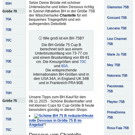
Setze Deine Brüste mit schöner
65H
Unterwäsche und tollen Dessous richtig
Glamorise 75B
in Szene! Attraktive BH in der Größe 75B
Größe 70
der Wäschemarke
Chantelle
für ein
Gossard 75B
70A
bequemes Tragegefühl und ein
aufregendes Dekolleté.
Lascana 75B
70B
ⓘ Wie groß ist ein BH 75B?
Lise Charmel
70C
75B
Die BH-Größe 75 Cup B
berechnet sich aus einem
70D
Unterbrustumfang von 73-77 cm
Marie Jo 75B
und einem Brustumfang von 89-91
70E
cm. Die Kreuzgrößen sind
70C
Mey 75B
und
80A
.
Die entsprechende
70F
internationalen BH-Größen sind in
Naturana 75B
den USA 34A, in England UK 34B
70G
und in Frankreich FRA 90B.
Passionata
75B
70H
Unsere Tipps zum BH-Kauf für den
Größe 75
06.11.2025 - Schöne Büstenhalter und
Playtex 75B
mit kleinen Cups für Cup-Größe B heute
75A
besonders günstig in diesen Shops:
PrimaDonna
Heute
75B
75B
tolle Dessous in Größe 75 B im
Angebot
*!
Rosa Faia 75B
75C
Dessous von Chantelle