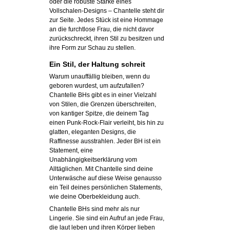
oder die robuste Stärke eines
Vollschalen-Designs – Chantelle steht dir
zur Seite. Jedes Stück ist eine Hommage
an die furchtlose Frau, die nicht davor
zurückschreckt, ihren Stil zu besitzen und
ihre Form zur Schau zu stellen.
Ein Stil, der Haltung schreit
Warum unauffällig bleiben, wenn du
geboren wurdest, um aufzufallen?
Chantelle BHs gibt es in einer Vielzahl
von Stilen, die Grenzen überschreiten,
von kantiger Spitze, die deinem Tag
einen Punk-Rock-Flair verleiht, bis hin zu
glatten, eleganten Designs, die
Raffinesse ausstrahlen. Jeder BH ist ein
Statement, eine
Unabhängigkeitserklärung vom
Alltäglichen. Mit Chantelle sind deine
Unterwäsche auf diese Weise genausso
ein Teil deines persönlichen Statements,
wie deine Oberbekleidung auch.
Chantelle BHs sind mehr als nur
Lingerie. Sie sind ein Aufruf an jede Frau,
die laut leben und ihren Körper lieben