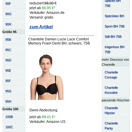
Spitzen BH
reduziert:
88,00 €
90F
75B
jetzt ab
66,95 €*
Verkäufer: Amazon.de
90G
Spitztüten BH
Versand: gratis
90H
zum Artikel
Sport-BH 75B
Größe 95
Still-BH 75B
Chantelle Damen Lucie Lace Comfort
95B
Memory Foam Demi BH, schwarz, 75B
trägerlose BH
95C
75B
mehr Dessous von
95D
Chantelle
95E
Chantelle
Corsage
95F
Chantelle
95G
Korselett
passende Höschen
95H
Chantelle
Größe 100
Demi-Abdeckung
Hipster
100B
jetzt ab
69,41 €*
Verkäufer: Amazon US
Chantelle
100C
Panty