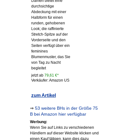
Damen bietet eine
durchsichtige
Abdeckung mit einer
Halbform für einen
runden, gehobenen
Look; die raffinierte
Stretch-Spitze auf der
Vorderseite und den
Seiten verfügt über ein
feminines
Blumenmuster, das Sie
von Tag zu Nacht
begleitet
jetzt ab
79,61 €*
Verkäufer: Amazon US
zum Artikel
⇒
53 weitere BHs in der Größe 75
B bei Amazon hier verfügbar
Werbung:
Wenn Sie auf Links zu verschiedenen
Händlern auf dieser Website klicken und
einen Kauf tätigen, kann dies dazu