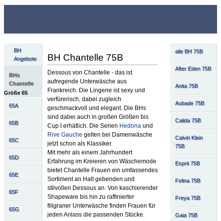
BH
alle BH 75B
BH Chantelle 75B
Angebote
After Eden 75B
Dessous von Chantelle - das ist
BHs
aufregende Unterwäsche aus
Chantelle
Anita 75B
Frankreich. Die Lingerie ist sexy und
Größe 65
verfürerisch, dabei zugleich
Aubade 75B
65A
geschmackvoll und elegant. Die BHs
sind dabei auch in großen Größen bis
Calida 75B
65B
Cup I erhätlich. Die Serien
Hedona
und
Rive Gauche
gelten bei Damenwäsche
Calvin Klein
65C
jetzt schon als Klassiker.
75B
Mit mehr als einem Jahrhundert
65D
Erfahrung im Kreieren von Wäschemode
Esprit 75B
bietet Chantelle Frauen ein umfassendes
65E
Sortiment an Halt gebenden und
Felina 75B
stilvollen Dessous an. Von kaschierender
65F
Shapeware bis hin zu raffinierter
Freya 75B
filigraner Unterwäsche finden Frauen für
65G
jeden Anlass die passenden Stücke.
Gaia 75B