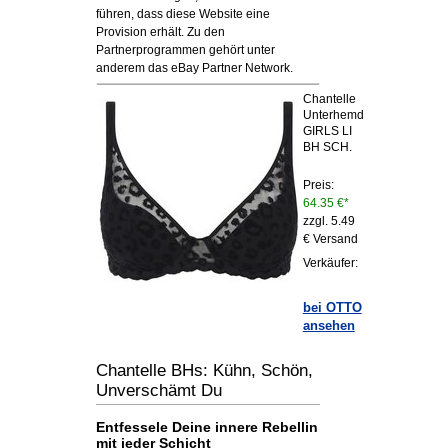
führen, dass diese Website eine
Provision erhält. Zu den
Partnerprogrammen gehört unter
anderem das eBay Partner Network.
Chantelle
Unterhemd
GIRLS LI
BH SCH.
Preis:
64.35 €*
zzgl. 5.49
€ Versand
Verkäufer:
bei OTTO
ansehen
Chantelle BHs: Kühn, Schön,
Unverschämt Du
Entfessele Deine innere Rebellin
mit jeder Schicht