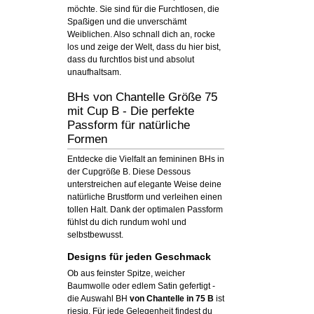
möchte. Sie sind für die Furchtlosen, die
Spaßigen und die unverschämt
Weiblichen. Also schnall dich an, rocke
los und zeige der Welt, dass du hier bist,
dass du furchtlos bist und absolut
unaufhaltsam.
BHs von Chantelle Größe 75
mit Cup B - Die perfekte
Passform für natürliche
Formen
Entdecke die Vielfalt an femininen BHs in
der Cupgröße B. Diese Dessous
unterstreichen auf elegante Weise deine
natürliche Brustform und verleihen einen
tollen Halt. Dank der optimalen Passform
fühlst du dich rundum wohl und
selbstbewusst.
Designs für jeden Geschmack
Ob aus feinster Spitze, weicher
Baumwolle oder edlem Satin gefertigt -
die Auswahl BH
von Chantelle in 75 B
ist
riesig. Für jede Gelegenheit findest du