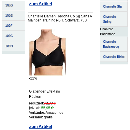
zum Artikel
100D
Chantelle Slip
100E
Chantelle Damen Hedona Co Sg Sans A
Chantelle
Maintien Trainings-BH, Schwarz, 75B
String
100F
Chantelle
Bademode
100G
Chantelle
100H
Badeanzug
Chantelle Bikini
-22%
Glättender Effekt im
Rücken
reduziert:
72,00 €
jetzt ab
55,95 €*
Verkäufer: Amazon.de
Versand: gratis
zum Artikel