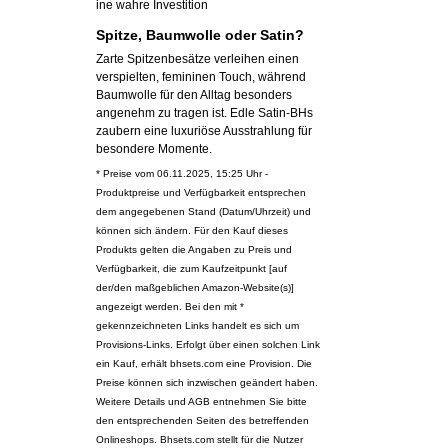
ine wahre Investition
Spitze, Baumwolle oder Satin?
Zarte Spitzenbesätze verleihen einen
verspielten, femininen Touch, während
Baumwolle für den Alltag besonders
angenehm zu tragen ist. Edle Satin-BHs
zaubern eine luxuriöse Ausstrahlung für
besondere Momente.
* Preise vom 06.11.2025, 15:25 Uhr -
Produktpreise und Verfügbarkeit entsprechen
dem angegebenen Stand (Datum/Uhrzeit) und
können sich ändern. Für den Kauf dieses
Produkts gelten die Angaben zu Preis und
Verfügbarkeit, die zum Kaufzeitpunkt [auf
der/den maßgeblichen Amazon-Website(s)]
angezeigt werden. Bei den mit *
gekennzeichneten Links handelt es sich um
Provisions-Links. Erfolgt über einen solchen Link
ein Kauf, erhält bhsets.com eine Provision. Die
Preise können sich inzwischen geändert haben.
Weitere Details und AGB entnehmen Sie bitte
den entsprechenden Seiten des betreffenden
Onlineshops. Bhsets.com stellt für die Nutzer