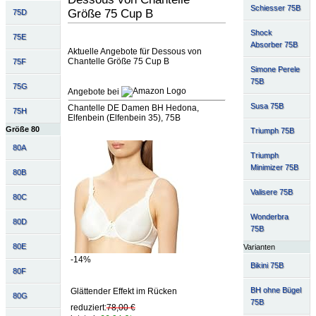
Schiesser 75B
Größe 75 Cup B
75D
Shock
75E
Absorber 75B
Aktuelle Angebote für Dessous von
Chantelle Größe 75 Cup B
75F
Simone Perele
75B
75G
Angebote bei
Susa 75B
Chantelle DE Damen BH Hedona,
75H
Elfenbein (Elfenbein 35), 75B
Größe 80
Triumph 75B
80A
Triumph
Minimizer 75B
80B
Valisere 75B
80C
Wonderbra
80D
75B
80E
Varianten
-14%
Bikini 75B
80F
BH ohne Bügel
Glättender Effekt im Rücken
80G
75B
reduziert:
78,00 €