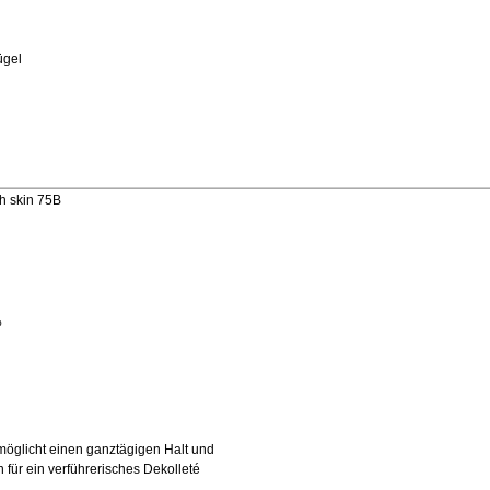
ügel
h skin 75B
%
möglicht einen ganztägigen Halt und
 für ein verführerisches Dekolleté