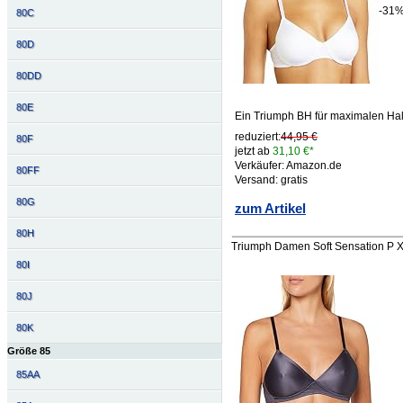
-31
80C
80D
80DD
80E
Ein Triumph BH für maximalen Hal
reduziert:
44,95 €
80F
jetzt ab
31,10 €*
Verkäufer: Amazon.de
80FF
Versand: gratis
80G
zum Artikel
80H
Triumph Damen Soft Sensation P 
80I
80J
80K
Größe 85
85AA