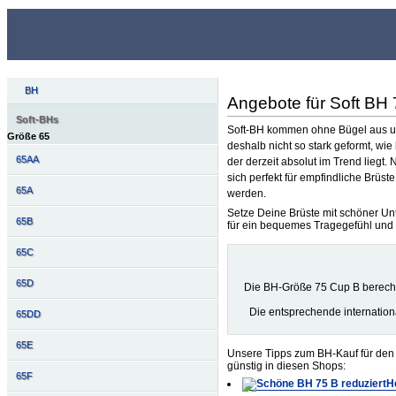
BH
Angebote für Soft BH
Soft-BHs
Soft-BH kommen ohne Bügel aus und
Größe 65
deshalb nicht so stark geformt, wie
65AA
der derzeit absolut im Trend liegt
sich perfekt für empfindliche Brü
65A
werden.
Setze Deine Brüste mit schöner Unt
65B
für ein bequemes Tragegefühl und 
65C
65D
Die BH-Größe 75 Cup B berech
Die entsprechende internatio
65DD
65E
Unsere Tipps zum BH-Kauf für den 
günstig in diesen Shops:
65F
H