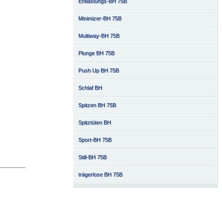
Entlastungs-BH 75B
Minimizer-BH 75B
Multiway-BH 75B
Plunge BH 75B
Push Up BH 75B
Schlaf BH
Spitzen BH 75B
Spitztüten BH
Sport-BH 75B
Still-BH 75B
trägerlose BH 75B