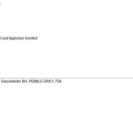
%
t und täglichen Komfort
X Gepolsterter BH, PEBBLE GREY, 75B