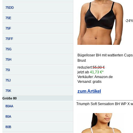
75DD
75E
-24
75F
75FF
75G
Bügelloser BH mit wattierten Cups 
75H
Brust
reduziert:
55,00 €
75I
jetzt ab
41,73 €*
Verkäufer: Amazon.de
75J
Versand: gratis
zum Artikel
75K
Größe 80
Triumph Soft Sensation BH WP X w
80AA
80A
80B