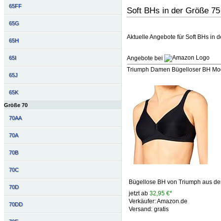
65FF
Soft BHs in der Größe 7
65G
Aktuelle Angebote für Soft BHs in 
65H
Angebote bei
65I
Triumph Damen Bügelloser BH Moder
65J
65K
Größe 70
70AA
70A
70B
70C
Bügellose BH von Triumph aus der
70D
jetzt ab
32,95 €*
Verkäufer: Amazon.de
70DD
Versand: gratis