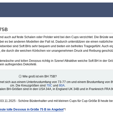
 75B
 auch auf feste Schalen oder Polster wird bei den Cups verzichtet. Die Brüste w
 bei es bei anderen Modellen der Fall ist. Dadurch unterstützen sie einen natürlich
. Nebenbei sind Soft BHs sehr bequem und bieten ein befreites Tragegefühl. Auch ei
ste, die durch die weichen Körbchen vor unangenehmen Druck und Reibung geschüt
erwäsche und tollen Dessous richtig in Szene! Attraktive weiche Soft BH in der G
ein aufregendes Dekolleté.
ⓘ Wie groß ist ein BH 75B?
net sich aus einem Unterbrustumfang von 73-77 cm und einem Brustumfang von 8
cm. Die Kreuzgrößen sind
70C
und
80A
.
nalen BH-Größen sind in den USA 34A, in England UK 34B und in Frankreich FRA 9
03.11.2025 - Schöne Büstenhalter und mit kleinen Cups für Cup-Größe B heute b
eute tolle Dessous in Größe 75 B im Angebot
*!