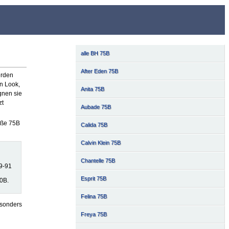
alle BH 75B
After Eden 75B
erden
en Look,
Anita 75B
gnen sie
zt
Aubade 75B
röße 75B
Calida 75B
Calvin Klein 75B
Chantelle 75B
9-91
Esprit 75B
0B.
Felina 75B
esonders
Freya 75B