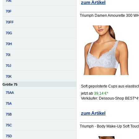
70E
zum Artikel
70F
Triumph Damen Amourette 300 WHP 
70FF
70G
70H
70I
70J
70K
Größe 75
Soft gepolsterte Cups aus elastisc
75AA
jetzt ab
39,14 €*
Verkäufer: Dessous-Shop BEST*
75A
zum Artikel
75B
75C
Triumph - Body Make-Up Soft Touc
75D