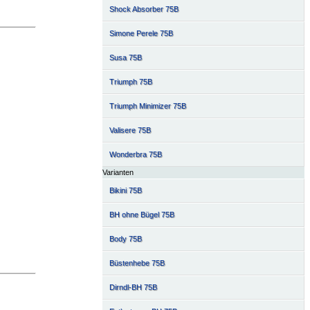
Shock Absorber 75B
Simone Perele 75B
Susa 75B
Triumph 75B
Triumph Minimizer 75B
Valisere 75B
Wonderbra 75B
Varianten
Bikini 75B
BH ohne Bügel 75B
Body 75B
Büstenhebe 75B
Dirndl-BH 75B