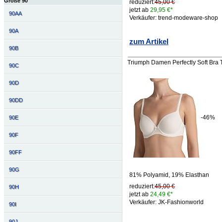
Größe 90
reduziert:
45,00 €
jetzt ab
29,95 €*
90AA
Verkäufer: trend-modeware-shop
90A
zum Artikel
90B
Triumph Damen Perfectly Soft Bra T
90C
90D
90DD
-46%
90E
90F
90FF
90G
81% Polyamid, 19% Elasthan
reduziert:
45,00 €
90H
jetzt ab
24,49 €*
Verkäufer: JK-Fashionworld
90I
90J