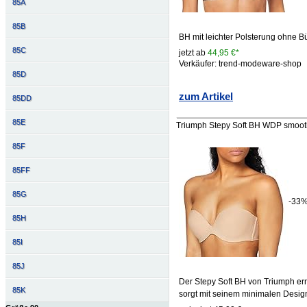
85A
85B
BH mit leichter Polsterung ohne B
85C
jetzt ab
44,95 €*
Verkäufer: trend-modeware-shop
85D
zum Artikel
85DD
85E
Triumph Stepy Soft BH WDP smoot
85F
85FF
85G
-33
85H
85I
85J
Der Stepy Soft BH von Triumph er
85K
sorgt mit seinem minimalen Design