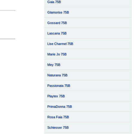
Gaia 75B
Glamorise 75B
Gossard 75B
Lascana 75B
Lise Charmel 75B
Marie Jo 75B
Mey 75B
Naturana 75B
Passionata 75B
Playtex 75B
PrimaDonna 75B
Rosa Faia 75B
Schiesser 75B