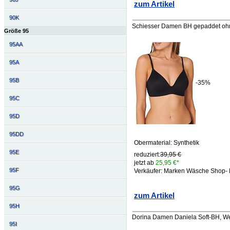
zum Artikel
90K
Schiesser Damen BH gepaddet ohne
Größe 95
95AA
95A
95B
-35%
95C
95D
95DD
Obermaterial: Synthetik
95E
reduziert:
39,95 €
jetzt ab
25,95 €*
95F
Verkäufer: Marken Wäsche Shop- P
95G
zum Artikel
95H
Dorina Damen Daniela Soft-BH, W
95I