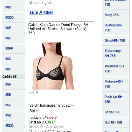
Versand: gratis
75B
80D
zum Artikel
Body 75B
80DD
Calvin Klein Damen Demi-Plunge BH
Büstenhebe
80E
Unlined mit Stretch, Schwarz (Black),
75B
75B
80F
Dirndl-BH 75B
80FF
Entlastungs-
BH 75B
80G
Minimizer-BH
80H
75B
Größe 85
Multiway-BH
85A
75B
-51%
85B
Push Up BH
75B
85C
Leicht transparente Stretch-
Spitze
Schlaf BH
85D
reduziert:
47,90 €
jetzt ab
23,36 €*
Soft BH 75B
85DD
Verkäufer: Amazon.de
Versand: 2,99 € / gratis mit