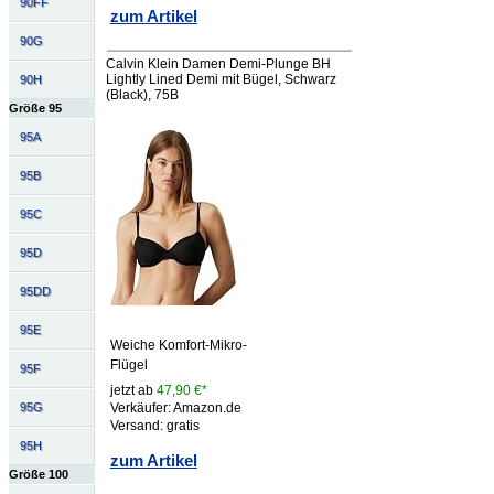
90FF
zum Artikel
90G
Calvin Klein Damen Demi-Plunge BH
Lightly Lined Demi mit Bügel, Schwarz
90H
(Black), 75B
Größe 95
95A
95B
95C
95D
95DD
95E
Weiche Komfort-Mikro-
Flügel
95F
jetzt ab
47,90 €*
Verkäufer: Amazon.de
95G
Versand: gratis
95H
zum Artikel
Größe 100