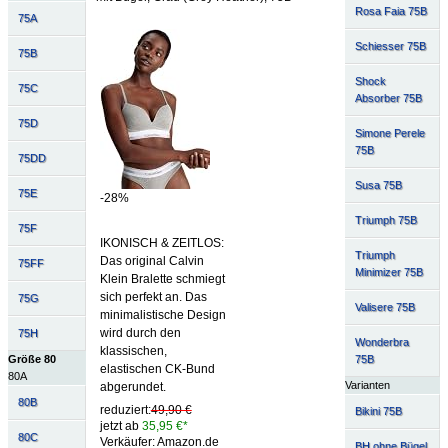
Rosa Faia 75B
75A
Schiesser 75B
75B
Shock
75C
Absorber 75B
75D
Simone Perele
75B
75DD
Susa 75B
75E
-28%
Triumph 75B
75F
IKONISCH & ZEITLOS:
Triumph
Das original Calvin
75FF
Minimizer 75B
Klein Bralette schmiegt
sich perfekt an. Das
75G
Valisere 75B
minimalistische Design
wird durch den
75H
Wonderbra
klassischen,
75B
Größe 80
elastischen CK-Bund
80A
Varianten
abgerundet.
80B
reduziert:
49,90 €
Bikini 75B
jetzt ab
35,95 €*
80C
Verkäufer: Amazon.de
BH ohne Bügel