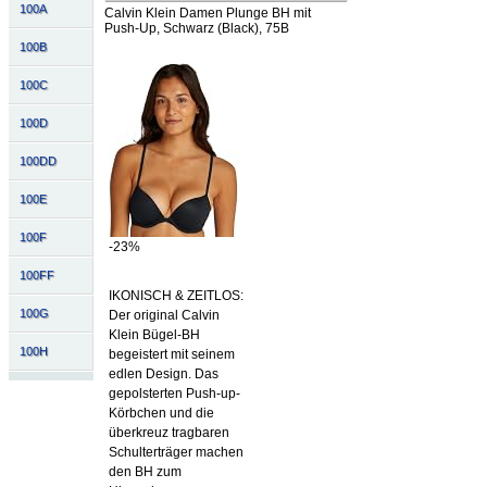
100A
Calvin Klein Damen Plunge BH mit
Push-Up, Schwarz (Black), 75B
100B
100C
100D
100DD
100E
100F
-23%
100FF
IKONISCH & ZEITLOS:
100G
Der original Calvin
Klein Bügel-BH
100H
begeistert mit seinem
edlen Design. Das
gepolsterten Push-up-
Körbchen und die
überkreuz tragbaren
Schulterträger machen
den BH zum