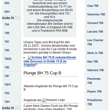
berechnet sich aus einem
65G
Gaia 75B
Unterbrustumfang von 73-77 cm
und einem Brustumfang von 89-91
65H
cm. Die Kreuzgrößen sind
70C
Glamorise 75B
und
80A
.
Größe 70
Die entsprechende
Gossard 75B
internationalen BH-Größen sind in
70A
den USA 34A, in England UK 34B
und in Frankreich FRA 90B.
Lascana 75B
70B
Lise Charmel
70C
Unsere Tipps zum BH-Kauf für den
75B
09.11.2025 - Schöne Büstenhalter und
mit kleinen Cups für Cup-Größe B heute
70D
besonders günstig in diesen Shops:
Marie Jo 75B
Heute
70DD
tolle Dessous in Größe 75 B im
Mey 75B
Angebot
*!
70E
Naturana 75B
Plunge BH 75 Cup B
70F
Passionata
75B
70FF
Aktuelle Angebote für Plunge BH 75 Cup
B
Playtex 75B
70G
Angebote bei
PrimaDonna
70H
75B
Calvin Klein Damen Push-Up BH Plunge
Größe 75
mit Bügel, Grau (Grey Heather), 75B