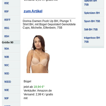
Spitzen BH
85E
75B
zum Artikel
85F
Spitztüten BH
85FF
Dorina Damen Push Up BH, Plunge T-
Sport-BH 75B
Shirt BH, mit Bügel Gepolstert Gemoldete
Cups, Michelle, Elfenbein, 75B
85G
Still-BH 75B
85H
trägerlose BH
75B
Größe 90
90A
90B
90C
90D
Bügel
90DD
jetzt ab
18,94 €*
90E
Verkäufer: Amazon.de
Versand: 2,99 € / gratis
mit
90F