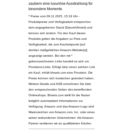
zaubern eine luxuriöse Ausstrahlung für
besondere Momente.
* Preise vom 09.11.2025, 15:19 Uhr -
Produktpreise und Verfügbarkeit entsprechen
dem angegebenen Stand (Datum/Uhrzeit) und
können sich ändern. Für den Kauf dieses
Produkts gelten die Angaben zu Preis und
Verfügbarkeit, die zum Kaufzeitpunkt [auf
der/den maßgeblichen Amazon-Website(s)]
angezeigt werden. Bei den mit *
gekennzeichneten Links handelt es sich um
Provisions-Links. Erfolgt über einen solchen Link
ein Kauf, erhält bhsets.com eine Provision. Die
Preise können sich inzwischen geändert haben.
Weitere Details und AGB entnehmen Sie bitte
den entsprechenden Seiten des betreffenden
Onlineshops. Bhsets.com stellt für die Nutzer
lediglich automatisiert Informationen zur
Verfügung. Amazon und das Amazon-Logo sind
Warenzeichen von Amazon.com, Inc. oder eines
seiner verbundenen Unternehmen. Als Amazon-
Partner verdienen wir an qualifizierten Käufen.