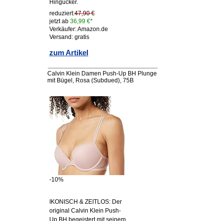
Hingucker.
reduziert:
47,90 €
jetzt ab
36,99 €*
Verkäufer: Amazon.de
Versand: gratis
zum Artikel
Calvin Klein Damen Push-Up BH Plunge
mit Bügel, Rosa (Subdued), 75B
-10%
IKONISCH & ZEITLOS: Der
original Calvin Klein Push-
Up BH begeistert mit seinem