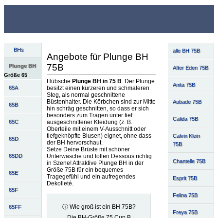
BHs
alle BH 75B
Angebote für Plunge BH
75B
Plunge BH
After Eden 75B
Größe 65
Hübsche
Plunge BH in 75 B
. Der Plunge
Anita 75B
besitzt einen kürzeren und schmaleren
65A
Steg, als normal geschnittene
Büstenhalter. Die Körbchen sind zur Mitte
Aubade 75B
65B
hin schräg geschnitten, so dass er sich
besonders zum Tragen unter tief
Calida 75B
ausgeschnittener Kleidung (z. B.
65C
Oberteile mit einem V-Ausschnitt oder
tiefgeknöpfte Blusen) eignet, ohne dass
Calvin Klein
65D
der BH hervorschaut.
75B
Setze Deine Brüste mit schöner
Unterwäsche und tollen Dessous richtig
65DD
Chantelle 75B
in Szene! Attraktive Plunge BH in der
Größe 75B für ein bequemes
65E
Tragegefühl und ein aufregendes
Esprit 75B
Dekolleté.
65F
Felina 75B
ⓘ Wie groß ist ein BH 75B?
65FF
Freya 75B
Die BH-Größe 75 Cup B