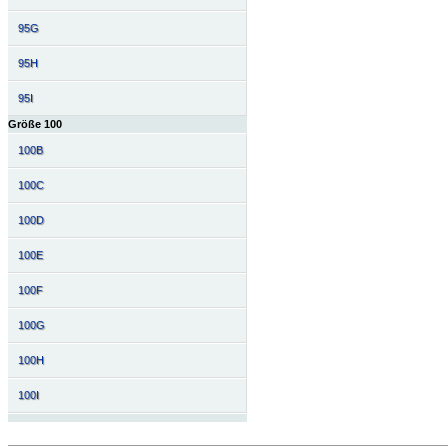
95G
95H
95I
Größe 100
100B
100C
100D
100E
100F
100G
100H
100I