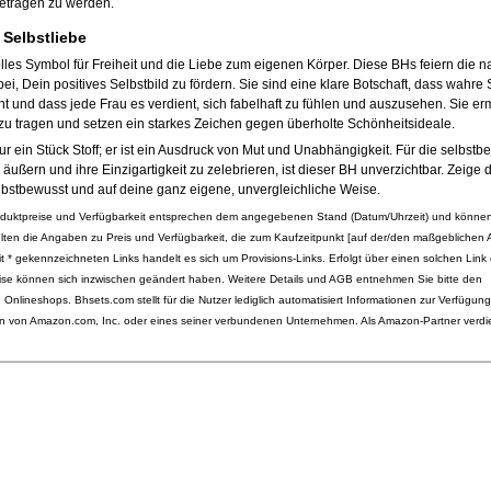
getragen zu werden.
 Selbstliebe
volles Symbol für Freiheit und die Liebe zum eigenen Körper. Diese BHs feiern die n
i, Dein positives Selbstbild zu fördern. Sie sind eine klare Botschaft, dass wahre
und dass jede Frau es verdient, sich fabelhaft zu fühlen und auszusehen. Sie er
lz zu tragen und setzen ein starkes Zeichen gegen überholte Schönheitsideale.
ur ein Stück Stoff; er ist ein Ausdruck von Mut und Unabhängigkeit. Für die selbst
u äußern und ihre Einzigartigkeit zu zelebrieren, ist dieser BH unverzichtbar. Zeige 
lbstbewusst und auf deine ganz eigene, unvergleichliche Weise.
roduktpreise und Verfügbarkeit entsprechen dem angegebenen Stand (Datum/Uhrzeit) und können
lten die Angaben zu Preis und Verfügbarkeit, die zum Kaufzeitpunkt [auf der/den maßgeblichen
t * gekennzeichneten Links handelt es sich um Provisions-Links. Erfolgt über einen solchen Link 
reise können sich inzwischen geändert haben. Weitere Details und AGB entnehmen Sie bitte den
nlineshops. Bhsets.com stellt für die Nutzer lediglich automatisiert Informationen zur Verfügu
 von Amazon.com, Inc. oder eines seiner verbundenen Unternehmen. Als Amazon-Partner verdi