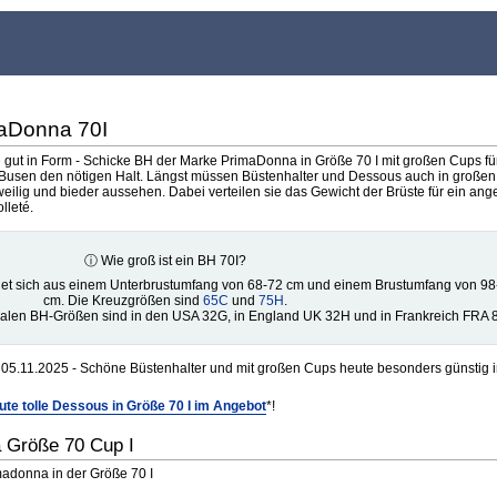
maDonna 70I
e gut in Form - Schicke BH der Marke PrimaDonna in Größe 70 I mit großen Cups fü
usen den nötigen Halt. Längst müssen Büstenhalter und Dessous auch in große
weilig und bieder aussehen. Dabei verteilen sie das Gewicht der Brüste für ein a
lleté.
ⓘ Wie groß ist ein BH 70I?
et sich aus einem Unterbrustumfang von 68-72 cm und einem Brustumfang von 9
cm. Die Kreuzgrößen sind
65C
und
75H
.
nalen BH-Größen sind in den USA 32G, in England UK 32H und in Frankreich FRA 8
05.11.2025 - Schöne Büstenhalter und mit großen Cups heute besonders günstig i
ute tolle Dessous in Größe 70 I im Angebot
*!
 Größe 70 Cup I
madonna in der Größe 70 I