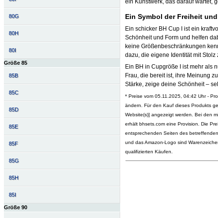
ein Kunstwerk, das darauf wartet, 
Ein Symbol der Freiheit und
80G
Ein schicker BH Cup I ist ein kraft
80H
Schönheit und Form und helfen dabe
keine Größenbeschränkungen kennt 
80I
dazu, die eigene Identität mit Sto
Größe 85
Ein BH in Cupgröße I ist mehr als n
Frau, die bereit ist, ihre Meinung z
85B
Stärke, zeige deine Schönheit – se
85C
* Preise vom 05.11.2025, 04:42 Uhr - P
ändern. Für den Kauf dieses Produkts ge
85D
Website(s)] angezeigt werden. Bei den mi
erhält bhsets.com eine Provision. Die P
85E
entsprechenden Seiten des betreffenden O
und das Amazon-Logo sind Warenzeichen
85F
qualifizierten Käufen.
85G
85H
85I
Größe 90