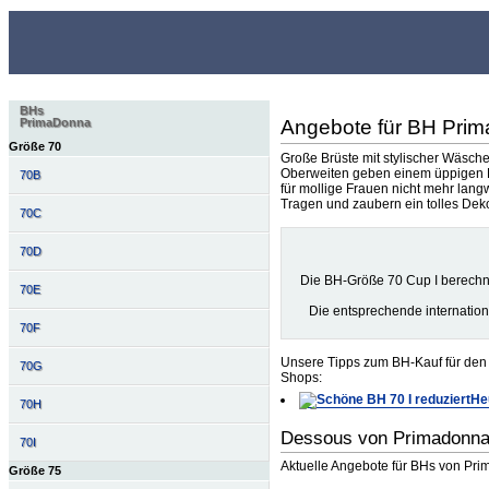
BHs
Angebote für BH Pri
PrimaDonna
Größe 70
Große Brüste mit stylischer Wäsch
Oberweiten geben einem üppigen B
70B
für mollige Frauen nicht mehr lang
Tragen und zaubern ein tolles Deko
70C
70D
Die BH-Größe 70 Cup I berechn
70E
Die entsprechende internatio
70F
Unsere Tipps zum BH-Kauf für den 
70G
Shops:
He
70H
Dessous von Primadonna
70I
Aktuelle Angebote für BHs von Pri
Größe 75