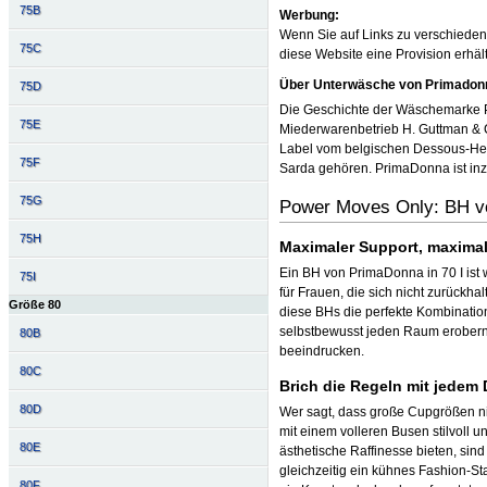
75B
Werbung:
Wenn Sie auf Links zu verschiedene
75C
diese Website eine Provision erhä
Über Unterwäsche von Primadon
75D
Die Geschichte der Wäschemarke P
75E
Miederwarenbetrieb H. Guttman & 
Label vom belgischen Dessous-Her
75F
Sarda gehören. PrimaDonna ist inz
75G
Power Moves Only: BH v
75H
Maximaler Support, maximal
Ein BH von PrimaDonna in 70 I ist w
75I
für Frauen, die sich nicht zurückha
Größe 80
diese BHs die perfekte Kombinatio
selbstbewusst jeden Raum erobern
80B
beeindrucken.
80C
Brich die Regeln mit jedem 
80D
Wer sagt, dass große Cupgrößen n
mit einem volleren Busen stilvoll u
80E
ästhetische Raffinesse bieten, sin
gleichzeitig ein kühnes Fashion-Sta
80F