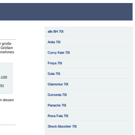
alle BH 70I
Anita 70I
r große
n Größen
ngenehmes
Curvy Kate 70I
Freya 70I
Gaia 70I
8-100
Glamorise 70I
5I.
Gorsenia 70I
n diesen
Panache 70I
Rosa Faia 70I
Shock Absorber 70I