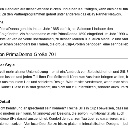
n Händlern auf dieser Website klicken und einen Kauf tätigen, kann dies dazu füh
lt. Zu den Partnerprogrammen gehört unter anderem das eBay Partner Network.
na
rimaDonna geht bis in das Jahr 1865 zurück, als Salomon Lindauer den
Co gründete. Als Markenname wurde PrimaDonna 1890 eingeführt. Im Jahr 1990 
steller Van de Velde übernommen, zu dessen Marken u. a. auch Marie Jo und And
wischen besonders bei Frauen, die große Cup-Größen benötigen, eine sehr belieb
on PrimaDonna Größe 70 I
er Style
eit mehr als nur Unterstützung – er ist ein Ausdruck von Selbstsicherheit und Stil. 
lten lassen und jeden Teil ihrer Persönlichkeit kühn zum Ausdruck bringen wollen, b
n aus robustem Halt und schickem Design. Warum sich verstecken, wenn man stat
 kann? Diese BHs sind gemacht, um nicht nur zu unterstützen, sondern auch um z
Detail
icht trendy und ansprechend sein können? Freche BHs in Cup I beweisen, dass m
nd modern sein kann. Mit innovativen Designs, die sowohl Funktionalität als auch
d diese BHs darauf ausgerichtet, Komfort den ganzen Tag über zu garantieren, wäh
tement setzen. Von luxuriöser Spitze bis zu glatten minimalistischen Designs – jed