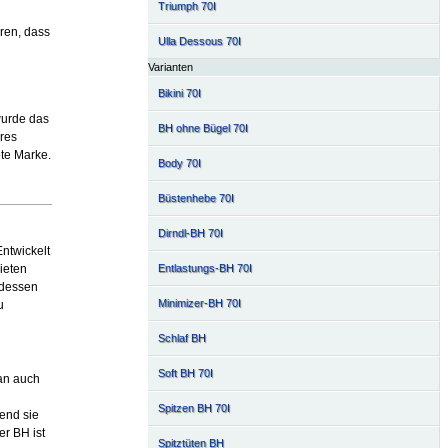
Triumph 70I
ren, dass
Ulla Dessous 70I
Varianten
Bikini 70I
wurde das
BH ohne Bügel 70I
res
te Marke.
Body 70I
Büstenhebe 70I
Dirndl-BH 70I
Entwickelt
Entlastungs-BH 70I
ieten
tdessen
Minimizer-BH 70I
u
Schlaf BH
Soft BH 70I
an auch
Spitzen BH 70I
rend sie
er BH ist
Spitztüten BH