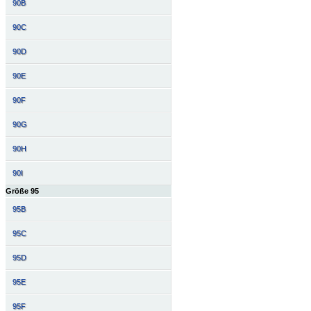
90B
90C
90D
90E
90F
90G
90H
90I
Größe 95
95B
95C
95D
95E
95F