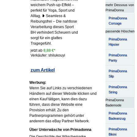
weichem Push-up-Effekt –
mehr Dessous von
PrimaDonna
perfekt für Yoga, Sport und
Alltag. ❥ Seamless &
PrimaDonna
Reibungsfrei – Die nahtlose
Corsage
Verarbeitung dieses Sport
passende Höschen
BH verhindert Scheuern und
sorgt für ein glattes
PrimaDonna
Tragegefühl.
Hipster
jetzt ab
8,88 €*
PrimaDonna
Verkäufer: shilukouyi
Panty
zum Artikel
PrimaDonna
Slip
Werbung:
PrimaDonna
Wenn Sie auf Links zu verschiedenen
String
Händlern auf dieser Website klicken und
einen Kauf tätigen, kann dies dazu
PrimaDonna
führen, dass diese Website eine
Bademode
Provision erhält. Zu den
PrimaDonna
Partnerprogrammen gehört unter
Badeanzug
anderem das eBay Partner Network.
PrimaDonna
Über Unterwäsche von Primadonna
Bikini
Die Geschichte der Wäschemarke