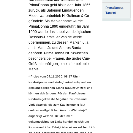
PrimaDonna geht bis in das Jahr 1865
PrimaDonna
zurück, als Salomon Lindauer den
Tankini
Miederwarenbetrieb H. Guttman & Co
gründete. Als Markenname wurde
PrimaDonna 1890 eingeführt. Im Jahr
1990 wurde das Label vom belgischen
Dessous-Hersteller Van de Velde
übernommen, zu dessen Marken u. a.
auch Marie Jo und Andres Sarda
gehören. PrimaDonna ist inzwischen
besonders bei Frauen, die große Cup-
Größen benötigen, eine sehr beliebte
Marke.
* Preise vom 04.11.2025, 08:17 Uhr -
Produktpreise und Verfügbarkeit entsprechen
dem angegebenen Stand (Datum/Uhrzeit) und
können sich ändern. Für den Kauf dieses
Produkts gelten die Angaben zu Preis und
Verfügbarkeit, die zum Kaufzeitpunkt [auf
der/den maßgeblichen Amazon-Website(s)]
angezeigt werden. Bei den mit *
gekennzeichneten Links handelt es sich um
Provisions-Links. Erfolgt über einen solchen Link
ein Kauf, erhält bhsets.com eine Provision. Die