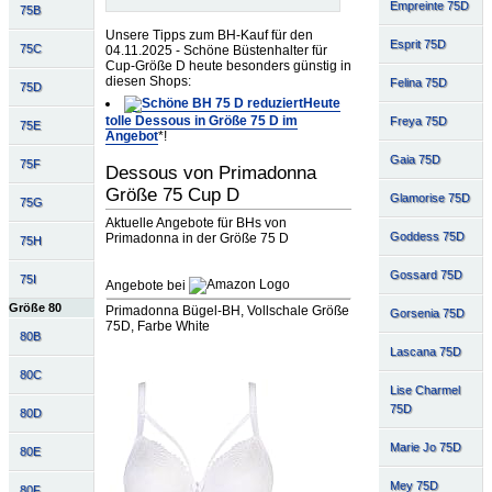
Empreinte 75D
75B
Unsere Tipps zum BH-Kauf für den
Esprit 75D
75C
04.11.2025 - Schöne Büstenhalter für
Cup-Größe D heute besonders günstig in
diesen Shops:
Felina 75D
75D
Heute
tolle Dessous in Größe 75 D im
Freya 75D
75E
Angebot
*!
Gaia 75D
75F
Dessous von Primadonna
Größe 75 Cup D
Glamorise 75D
75G
Aktuelle Angebote für BHs von
Goddess 75D
Primadonna in der Größe 75 D
75H
Gossard 75D
75I
Angebote bei
Größe 80
Primadonna Bügel-BH, Vollschale Größe
Gorsenia 75D
75D, Farbe White
80B
Lascana 75D
80C
Lise Charmel
75D
80D
Marie Jo 75D
80E
Mey 75D
80F