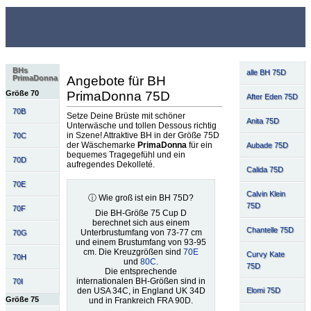
BHs
alle BH 75D
Angebote für BH
PrimaDonna
PrimaDonna 75D
Größe 70
After Eden 75D
70B
Setze Deine Brüste mit schöner
Anita 75D
Unterwäsche und tollen Dessous richtig
in Szene! Attraktive BH in der Größe 75D
70C
der Wäschemarke
PrimaDonna
für ein
Aubade 75D
bequemes Tragegefühl und ein
70D
aufregendes Dekolleté.
Calida 75D
70E
Calvin Klein
ⓘ Wie groß ist ein BH 75D?
75D
70F
Die BH-Größe 75 Cup D
berechnet sich aus einem
Chantelle 75D
Unterbrustumfang von 73-77 cm
70G
und einem Brustumfang von 93-95
cm. Die Kreuzgrößen sind
70E
Curvy Kate
70H
und
80C
.
75D
Die entsprechende
internationalen BH-Größen sind in
70I
den USA 34C, in England UK 34D
Elomi 75D
Größe 75
und in Frankreich FRA 90D.