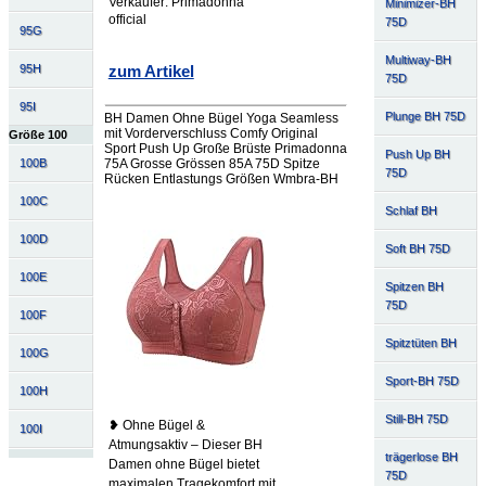
Verkäufer: Primadonna
Minimizer-BH
official
75D
95G
Multiway-BH
95H
zum Artikel
75D
95I
Plunge BH 75D
BH Damen Ohne Bügel Yoga Seamless
mit Vorderverschluss Comfy Original
Größe 100
Sport Push Up Große Brüste Primadonna
Push Up BH
75A Grosse Grössen 85A 75D Spitze
100B
75D
Rücken Entlastungs Größen Wmbra-BH
100C
Schlaf BH
100D
Soft BH 75D
100E
Spitzen BH
75D
100F
Spitztüten BH
100G
Sport-BH 75D
100H
Still-BH 75D
❥ Ohne Bügel &
100I
Atmungsaktiv – Dieser BH
trägerlose BH
Damen ohne Bügel bietet
75D
maximalen Tragekomfort mit