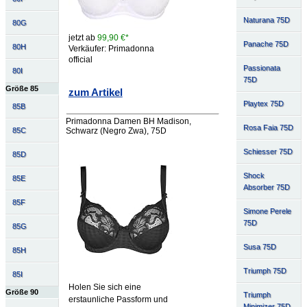
Naturana 75D
80G
jetzt ab
99,90 €*
Panache 75D
80H
Verkäufer: Primadonna
official
Passionata
80I
75D
Größe 85
zum Artikel
Playtex 75D
85B
Primadonna Damen BH Madison,
Rosa Faia 75D
Schwarz (Negro Zwa), 75D
85C
Schiesser 75D
85D
Shock
85E
Absorber 75D
85F
Simone Perele
75D
85G
Susa 75D
85H
Triumph 75D
85I
Holen Sie sich eine
Größe 90
Triumph
erstaunliche Passform und
Minimizer 75D