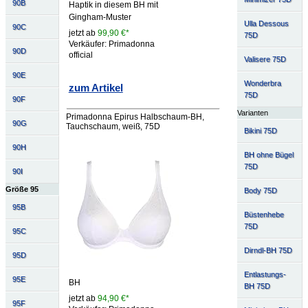
90B
Haptik in diesem BH mit
Gingham-Muster
Ulla Dessous
90C
jetzt ab
99,90 €*
75D
Verkäufer: Primadonna
90D
official
Valisere 75D
90E
Wonderbra
zum Artikel
75D
90F
Varianten
Primadonna Epirus Halbschaum-BH,
90G
Tauchschaum, weiß, 75D
Bikini 75D
90H
BH ohne Bügel
75D
90I
Größe 95
Body 75D
95B
Büstenhebe
75D
95C
Dirndl-BH 75D
95D
Entlastungs-
95E
BH
BH 75D
jetzt ab
94,90 €*
95F