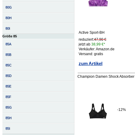
80G
80H
80I
Active Sport-BH
Größe 85
reduziert:
47,90 €
85A
jetzt ab
38,99 €*
Verkäufer: Amazon.de
Versand: gratis
85B
zum Artikel
85C
85D
Champion Damen Shock Absorber S
85E
85F
85G
-12%
85H
85I