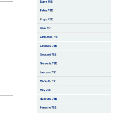
Esprit 75E
Felina 75E
Freya 75E
Gaia 75E
Glamorise 75E
Goddess 75E
Gossard 75E
Gorsenia 75E
Lascana 75E
Marie Jo 75E
Mey 75E
Naturana 75E
Panache 75E