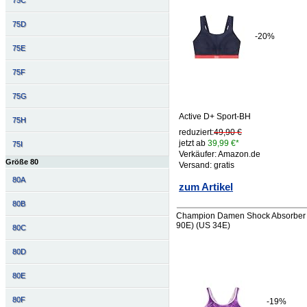
75C
75D
-20%
75E
75F
75G
Active D+ Sport-BH
75H
reduziert:
49,90 €
jetzt ab
39,99 €*
75I
Verkäufer: Amazon.de
Größe 80
Versand: gratis
80A
zum Artikel
80B
Champion Damen Shock Absorber S4
90E) (US 34E)
80C
80D
80E
80F
-19%