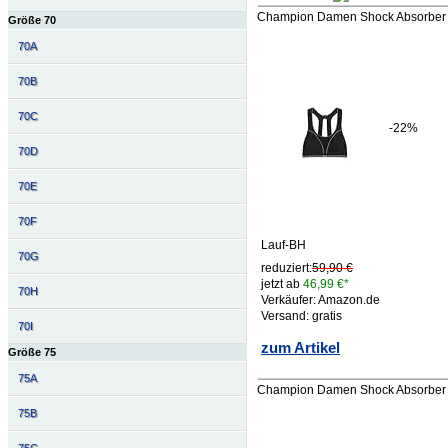
Champion Damen Shock Absorber S
Größe 70
70A
70B
70C
-22%
70D
70E
70F
Lauf-BH
70G
reduziert:
59,90 €
jetzt ab
46,99 €*
70H
Verkäufer: Amazon.de
Versand: gratis
70I
zum Artikel
Größe 75
75A
Champion Damen Shock Absorber Sn
75B