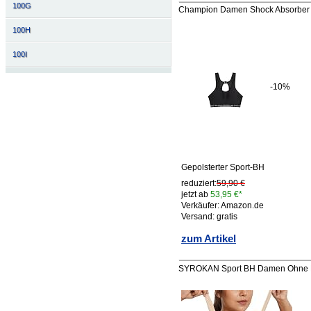
100G
Champion Damen Shock Absorber S
100H
100I
-10%
Gepolsterter Sport-BH
reduziert:
59,90 €
jetzt ab
53,95 €*
Verkäufer: Amazon.de
Versand: gratis
zum Artikel
SYROKAN Sport BH Damen Ohne Büg