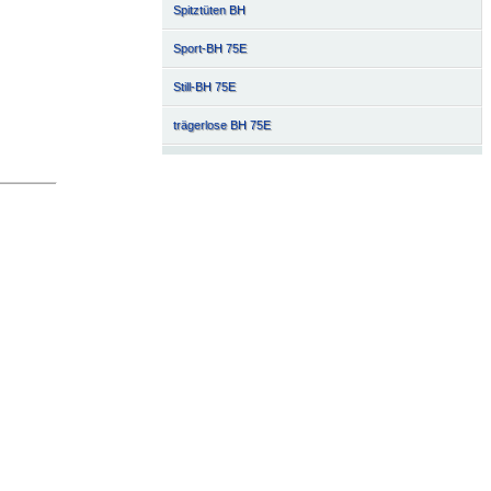
Spitztüten BH
Sport-BH 75E
Still-BH 75E
trägerlose BH 75E