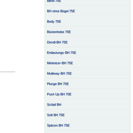
Bikini 75E
BH ohne Bügel 75E
Body 75E
Büstenhebe 75E
Dirndl-BH 75E
Entlastungs-BH 75E
Minimizer-BH 75E
Multiway-BH 75E
Plunge BH 75E
Push Up BH 75E
Schlaf BH
Soft BH 75E
Spitzen BH 75E