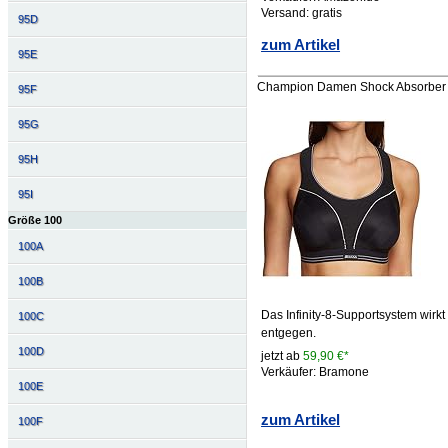
Versand: gratis
95D
zum Artikel
95E
Champion Damen Shock Absorber S
95F
95G
95H
95I
Größe 100
100A
100B
Das Infinity-8-Supportsystem wir
100C
entgegen.
100D
jetzt ab
59,90 €*
Verkäufer: Bramone
100E
zum Artikel
100F