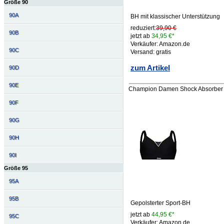
Größe 90
90A
BH mit klassischer Unterstützung
reduziert:
39,90 €
90B
jetzt ab
34,95 €*
Verkäufer: Amazon.de
90C
Versand: gratis
zum Artikel
90D
90E
Champion Damen Shock Absorber S
90F
90G
90H
90I
Größe 95
95A
95B
Gepolsterter Sport-BH
jetzt ab
44,95 €*
95C
Verkäufer: Amazon.de