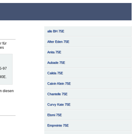
alle BH 75E
After Eden 75E
 für
les
Anita 75E
Aubade 75E
5-97
Calida 75E
90E.
Calvin Klein 75E
n diesen
Chantelle 75E
Curvy Kate 75E
Elomi 75E
Empreinte 75E