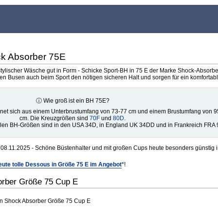
ck Absorber 75E
tylischer Wäsche gut in Form - Schicke Sport-BH in 75 E der Marke Shock-Absorber
n Busen auch beim Sport den nötigen sicheren Halt und sorgen für ein komfortab
ⓘ Wie groß ist ein BH 75E?
net sich aus einem Unterbrustumfang von 73-77 cm und einem Brustumfang von 9
cm. Die Kreuzgrößen sind
70F
und
80D
.
alen BH-Größen sind in den USA 34D, in England UK 34DD und in Frankreich FRA 
08.11.2025 - Schöne Büstenhalter und mit großen Cups heute besonders günstig i
ute tolle Dessous in Größe 75 E im Angebot
*!
orber Größe 75 Cup E
on Shock Absorber Größe 75 Cup E