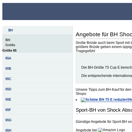
BH
Angebote für BH Sho
BH
Große Brüste auch beim Sport mit s
Größe
größere Brüste geben einem üppige
Größe 65
Tragegefühl
65A
Die BH-Größe 75 Cup E berech
65B
Die entsprechende internation
65C
65D
Unsere Tipps zum BH-Kauf für den 
Shops:
He
65E
Sport-BH von Shock Abs
65F
65G
Günstige Angebote für Sport-BH v
Angebote bei
65H