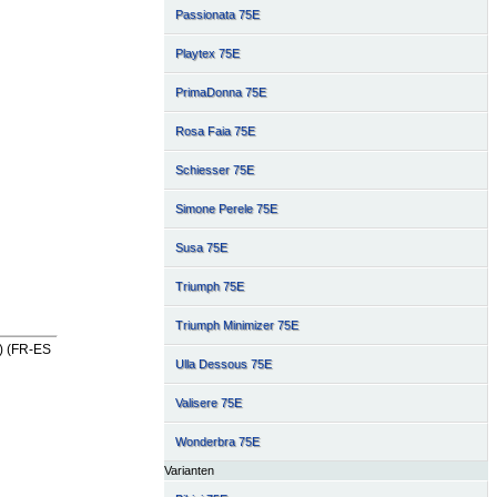
Passionata 75E
Playtex 75E
PrimaDonna 75E
Rosa Faia 75E
Schiesser 75E
Simone Perele 75E
Susa 75E
Triumph 75E
Triumph Minimizer 75E
) (FR-ES
Ulla Dessous 75E
Valisere 75E
Wonderbra 75E
Varianten