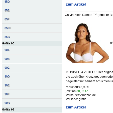
85D
zum Artikel
85E
Calvin Klein Damen Trägerloser BH 
85F
85FF
85G
-9
Größe 90
90A
90B
90C
IKONISCH & ZEITLOS: Der original 
90D
die auch über Kreuz getragen o
begeistert mit seinem schlichten 
90E
reduziert:
42,90 €
jetzt ab
38,95 €*
90F
Verkäufer: Amazon.de
Versand: gratis
90G
zum Artikel
Größe 95