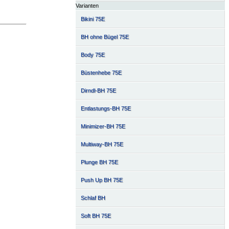
Varianten
Bikini 75E
BH ohne Bügel 75E
Body 75E
Büstenhebe 75E
Dirndl-BH 75E
Entlastungs-BH 75E
Minimizer-BH 75E
Multiway-BH 75E
Plunge BH 75E
Push Up BH 75E
Schlaf BH
Soft BH 75E