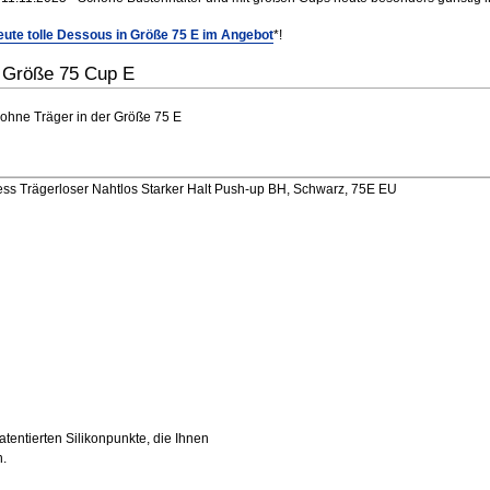
ute tolle Dessous in Größe 75 E im Angebot
*!
r Größe 75 Cup E
 ohne Träger in der Größe 75 E
ss Trägerloser Nahtlos Starker Halt Push-up BH, Schwarz, 75E EU
atentierten Silikonpunkte, die Ihnen
n.