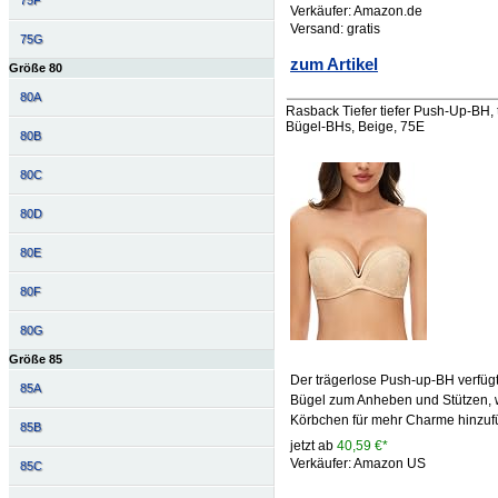
75F
Verkäufer: Amazon.de
Versand: gratis
75G
zum Artikel
Größe 80
80A
Rasback Tiefer tiefer Push-Up-BH, tr
Bügel-BHs, Beige, 75E
80B
80C
80D
80E
80F
80G
Größe 85
Der trägerlose Push-up-BH verfügt
85A
Bügel zum Anheben und Stützen, 
Körbchen für mehr Charme hinzuf
85B
jetzt ab
40,59 €*
Verkäufer: Amazon US
85C