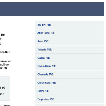
alle BH 75E
After Eden 75E
n BH
ie
Anita 75E
g
Aubade 75E
hübschen
Calida 75E
berweiten
mollige
Calvin Klein 75E
Tragen
Chantelle 75E
Curvy Kate 75E
5-97
Elomi 75E
90E.
Empreinte 75E
n diesen