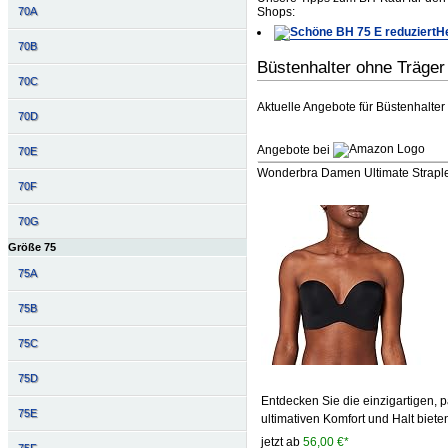
Shops:
70A
He
70B
Büstenhalter ohne Träge
70C
Aktuelle Angebote für Büstenhalter
70D
Angebote bei
70E
Wonderbra Damen Ultimate Straple
70F
70G
Größe 75
75A
75B
75C
75D
Entdecken Sie die einzigartigen, p
75E
ultimativen Komfort und Halt biete
jetzt ab
56,00 €*