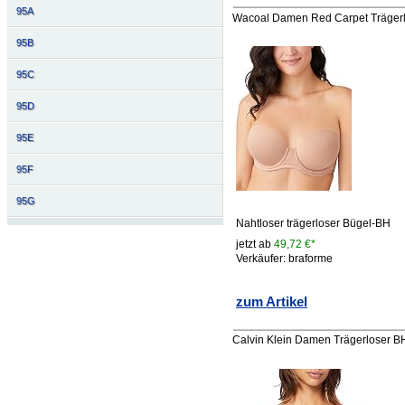
95A
Wacoal Damen Red Carpet Trägerlo
95B
95C
95D
95E
95F
95G
Nahtloser trägerloser Bügel-BH
jetzt ab
49,72 €*
Verkäufer: braforme
zum Artikel
Calvin Klein Damen Trägerloser BH 