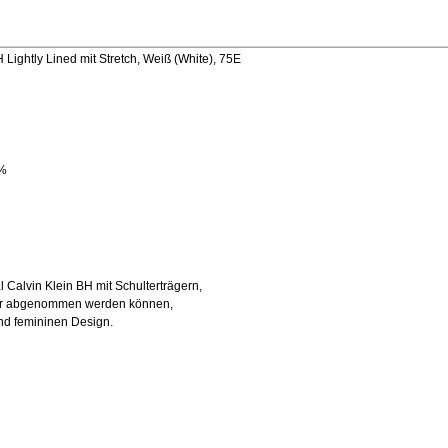
Lightly Lined mit Stretch, Weiß (White), 75E
%
Calvin Klein BH mit Schulterträgern,
der abgenommen werden können,
und femininen Design.