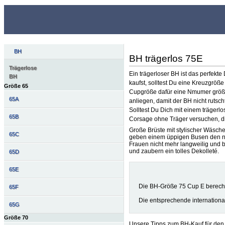
BH
BH trägerlos 75E
Trägerlose
Ein trägerloser BH ist das perfekt
BH
kaufst, solltest Du eine Kreuzgrö
Größe 65
Cupgröße dafür eine Nmumer größer.
65A
anliegen, damit der BH nicht rutscht
Solltest Du Dich mit einem träger
65B
Corsage ohne Träger versuchen, die
Große Brüste mit stylischer Wäsch
65C
geben einem üppigen Busen den nö
Frauen nicht mehr langweilig und 
und zaubern ein tolles Dekolleté.
65D
65E
Die BH-Größe 75 Cup E berech
65F
Die entsprechende internation
65G
Größe 70
Unsere Tipps zum BH-Kauf für den 