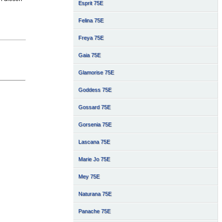
Esprit 75E
Felina 75E
Freya 75E
Gaia 75E
Glamorise 75E
Goddess 75E
Gossard 75E
Gorsenia 75E
Lascana 75E
Marie Jo 75E
Mey 75E
Naturana 75E
Panache 75E