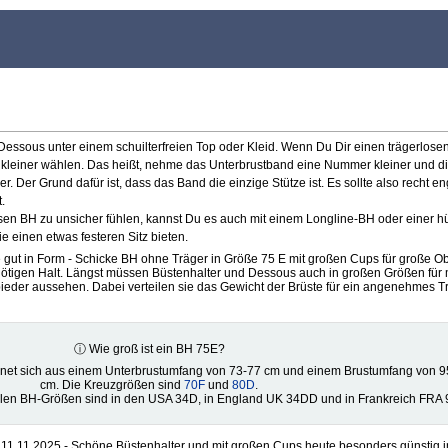
e Dessous unter einem schuilterfreien Top oder Kleid. Wenn Du Dir einen trägerlose
ße kleiner wählen. Das heißt, nehme das Unterbrustband eine Nummer kleiner und d
 Der Grund dafür ist, dass das Band die einzige Stütze ist. Es sollte also recht en
.
losen BH zu unsicher fühlen, kannst Du es auch mit einem Longline-BH oder einer 
 einen etwas festeren Sitz bieten.
e gut in Form - Schicke BH ohne Träger in Größe 75 E mit großen Cups für große O
tigen Halt. Längst müssen Büstenhalter und Dessous auch in großen Größen für 
bieder aussehen. Dabei verteilen sie das Gewicht der Brüste für ein angenehmes 
ⓘ Wie groß ist ein BH 75E?
net sich aus einem Unterbrustumfang von 73-77 cm und einem Brustumfang von 9
cm. Die Kreuzgrößen sind
70F
und
80D
.
alen BH-Größen sind in den USA 34D, in England UK 34DD und in Frankreich FRA 
11.11.2025 - Schöne Büstenhalter und mit großen Cups heute besonders günstig i