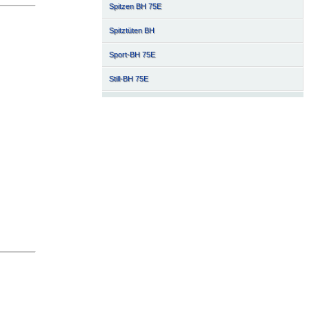
Spitzen BH 75E
Spitztüten BH
Sport-BH 75E
Still-BH 75E