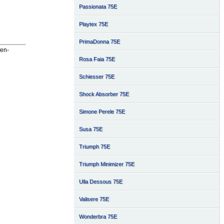
Passionata 75E
Playtex 75E
PrimaDonna 75E
hen-
Rosa Faia 75E
Schiesser 75E
Shock Absorber 75E
Simone Perele 75E
Susa 75E
Triumph 75E
Triumph Minimizer 75E
Ulla Dessous 75E
Valisere 75E
Wonderbra 75E