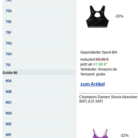
75C
75D
-20%
75E
75F
75G
Gepolsterter Sport-BH
75H
reduziert:
59,90 €
jetzt ab
47,99 €*
75I
Verkäufer: Amazon.de
Größe 80
Versand: gratis
80A
zum Artikel
80B
Champion Damen Shock Absorber S44
90F) (US 34F)
80C
80D
80E
80F
-32%