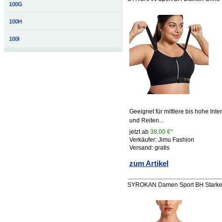
100G
100H
100I
Geeignet für mittlere bis hohe In
und Reiten...
jetzt ab
38,00 €*
Verkäufer: Jimu Fashion
Versand: gratis
zum Artikel
SYROKAN Damen Sport BH Starker 