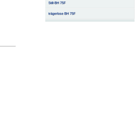
Still-BH 75F
trägerlose BH 75F