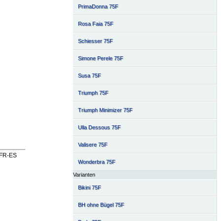
PrimaDonna 75F
Rosa Faia 75F
Schiesser 75F
Simone Perele 75F
Susa 75F
Triumph 75F
Triumph Minimizer 75F
Ulla Dessous 75F
Valisere 75F
(FR-ES
Wonderbra 75F
Varianten
Bikini 75F
BH ohne Bügel 75F