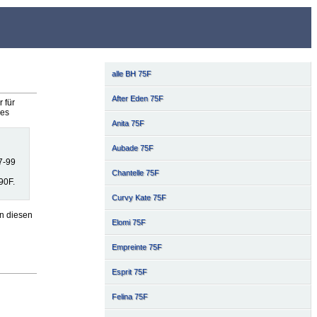
alle BH 75F
After Eden 75F
 für
les
Anita 75F
Aubade 75F
7-99
Chantelle 75F
90F.
Curvy Kate 75F
n diesen
Elomi 75F
Empreinte 75F
Esprit 75F
Felina 75F