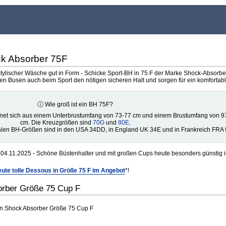
ck Absorber 75F
tylischer Wäsche gut in Form - Schicke Sport-BH in 75 F der Marke Shock-Absorber
n Busen auch beim Sport den nötigen sicheren Halt und sorgen für ein komfortab
ⓘ Wie groß ist ein BH 75F?
net sich aus einem Unterbrustumfang von 73-77 cm und einem Brustumfang von 9
cm. Die Kreuzgrößen sind
70G
und
80E
.
alen BH-Größen sind in den USA 34DD, in England UK 34E und in Frankreich FRA 
04.11.2025 - Schöne Büstenhalter und mit großen Cups heute besonders günstig i
ute tolle Dessous in Größe 75 F im Angebot
*!
orber Größe 75 Cup F
on Shock Absorber Größe 75 Cup F