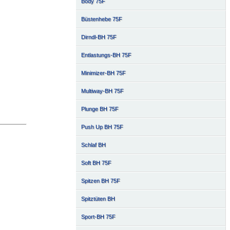
Body 75F
Büstenhebe 75F
Dirndl-BH 75F
Entlastungs-BH 75F
Minimizer-BH 75F
Multiway-BH 75F
Plunge BH 75F
Push Up BH 75F
Schlaf BH
Soft BH 75F
Spitzen BH 75F
Spitztüten BH
Sport-BH 75F