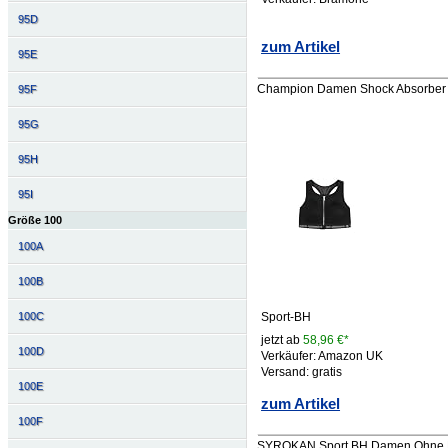
95D
zum Artikel
95E
Champion Damen Shock Absorber S0
95F
95G
95H
95I
Größe 100
100A
100B
Sport-BH
100C
jetzt ab
58,96 €*
100D
Verkäufer: Amazon UK
Versand: gratis
100E
zum Artikel
100F
SYROKAN Sport BH Damen Ohne Büg