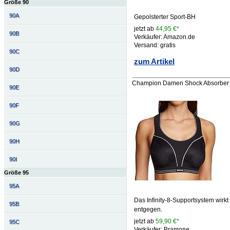
Größe 90
90A
Gepolsterter Sport-BH
jetzt ab
44,95 €*
90B
Verkäufer: Amazon.de
Versand: gratis
90C
zum Artikel
90D
Champion Damen Shock Absorber S
90E
90F
90G
90H
90I
Größe 95
95A
Das Infinity-8-Supportsystem wir
95B
entgegen.
jetzt ab
59,90 €*
95C
Verkäufer: Bramone