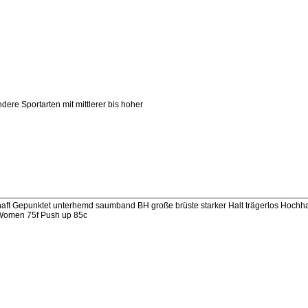
ere Sportarten mit mittlerer bis hoher
aft Gepunktet unterhemd saumband BH große brüste starker Halt trägerlos Hochh
 Women 75f Push up 85c