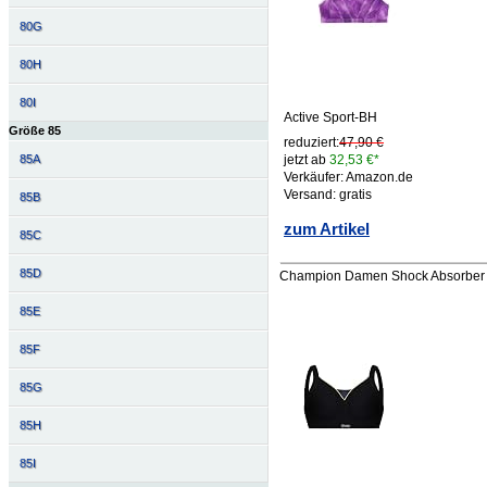
80G
80H
80I
Active Sport-BH
Größe 85
reduziert:
47,90 €
85A
jetzt ab
32,53 €*
Verkäufer: Amazon.de
Versand: gratis
85B
zum Artikel
85C
85D
Champion Damen Shock Absorber S
85E
85F
85G
85H
85I