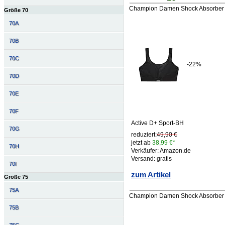
Champion Damen Shock Absorber S
Größe 70
70A
70B
70C
-22%
70D
70E
70F
Active D+ Sport-BH
70G
reduziert:
49,90 €
jetzt ab
38,99 €*
70H
Verkäufer: Amazon.de
Versand: gratis
70I
zum Artikel
Größe 75
75A
Champion Damen Shock Absorber S
75B