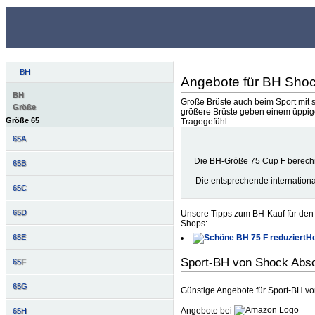
BH
Angebote für BH Sho
BH
Große Brüste auch beim Sport mit s
Größe
größere Brüste geben einem üppige
Größe 65
Tragegefühl
65A
Die BH-Größe 75 Cup F berech
65B
Die entsprechende internation
65C
65D
Unsere Tipps zum BH-Kauf für den 
Shops:
He
65E
Sport-BH von Shock Abs
65F
65G
Günstige Angebote für Sport-BH v
Angebote bei
65H