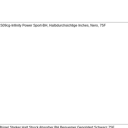
9cg-Infinity Power Sport-BH, Halbdurchsichtige Inches, Nero, 75F
el Starker Halt Shock Absorber BH Bequemer Gepolstert Schwarz 75F