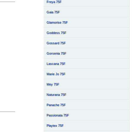
Freya 75F
Gaia 75F
Glamorise 75F
Goddess 75F
Gossard 75F
Gorsenia 75F
Lascana 75F
Marie Jo 75F
Mey 75F
Naturana 75F
Panache 75F
Passionata 75F
Playtex 75F