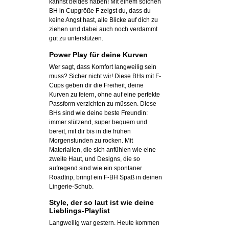
kannst beides haben! Mit einem solchen
BH in Cupgröße F zeigst du, dass du
keine Angst hast, alle Blicke auf dich zu
ziehen und dabei auch noch verdammt
gut zu unterstützen.
Power Play für deine Kurven
Wer sagt, dass Komfort langweilig sein
muss? Sicher nicht wir! Diese BHs mit F-
Cups geben dir die Freiheit, deine
Kurven zu feiern, ohne auf eine perfekte
Passform verzichten zu müssen. Diese
BHs sind wie deine beste Freundin:
immer stützend, super bequem und
bereit, mit dir bis in die frühen
Morgenstunden zu rocken. Mit
Materialien, die sich anfühlen wie eine
zweite Haut, und Designs, die so
aufregend sind wie ein spontaner
Roadtrip, bringt ein F-BH Spaß in deinen
Lingerie-Schub.
Style, der so laut ist wie deine
Lieblings-Playlist
Langweilig war gestern. Heute kommen