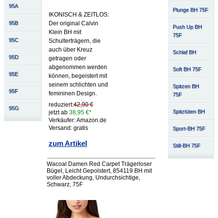
95A
Plunge BH 75F
IKONISCH & ZEITLOS:
Der original Calvin
95B
Push Up BH
Klein BH mit
75F
95C
Schulterträgern, die
auch über Kreuz
Schlaf BH
95D
getragen oder
abgenommen werden
Soft BH 75F
95E
können, begeistert mit
seinem schlichten und
Spitzen BH
95F
femininen Design.
75F
reduziert:
42,90 €
95G
Spitztüten BH
jetzt ab
38,95 €*
Verkäufer: Amazon.de
Versand: gratis
Sport-BH 75F
zum Artikel
Still-BH 75F
Wacoal Damen Red Carpet Trägerloser
Bügel, Leicht Gepolstert, 854119 BH mit
voller Abdeckung, Undurchsichtige,
Schwarz, 75F