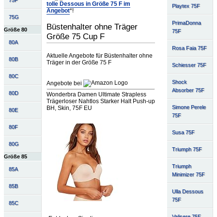
75F
tolle Dessous in Größe 75 F im
Playtex 75F
Angebot
*!
75G
PrimaDonna
Büstenhalter ohne Träger
Größe 80
75F
Größe 75 Cup F
80A
Rosa Faia 75F
Aktuelle Angebote für Büstenhalter ohne
80B
Träger in der Größe 75 F
Schiesser 75F
80C
Shock
Angebote bei
Absorber 75F
80D
Wonderbra Damen Ultimate Strapless
Trägerloser Nahtlos Starker Halt Push-up
Simone Perele
BH, Skin, 75F EU
80E
75F
80F
Susa 75F
80G
Triumph 75F
Größe 85
Triumph
85A
Minimizer 75F
85B
Ulla Dessous
75F
85C
Valisere 75F