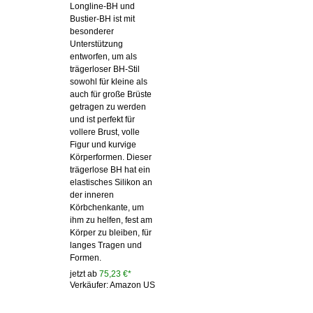
Longline-BH und
Bustier-BH ist mit
besonderer
Unterstützung
entworfen, um als
trägerloser BH-Stil
sowohl für kleine als
auch für große Brüste
getragen zu werden
und ist perfekt für
vollere Brust, volle
Figur und kurvige
Körperformen. Dieser
trägerlose BH hat ein
elastisches Silikon an
der inneren
Körbchenkante, um
ihm zu helfen, fest am
Körper zu bleiben, für
langes Tragen und
Formen.
jetzt ab
75,23 €*
Verkäufer: Amazon US