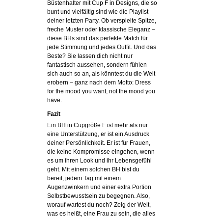
Büstenhalter mit Cup F in Designs, die so
bunt und vielfältig sind wie die Playlist
deiner letzten Party. Ob verspielte Spitze,
freche Muster oder klassische Eleganz –
diese BHs sind das perfekte Match für
jede Stimmung und jedes Outfit. Und das
Beste? Sie lassen dich nicht nur
fantastisch aussehen, sondern fühlen
sich auch so an, als könntest du die Welt
erobern – ganz nach dem Motto: Dress
for the mood you want, not the mood you
have.
Fazit
Ein BH in Cupgröße F ist mehr als nur
eine Unterstützung, er ist ein Ausdruck
deiner Persönlichkeit. Er ist für Frauen,
die keine Kompromisse eingehen, wenn
es um ihren Look und ihr Lebensgefühl
geht. Mit einem solchen BH bist du
bereit, jedem Tag mit einem
Augenzwinkern und einer extra Portion
Selbstbewusstsein zu begegnen. Also,
worauf wartest du noch? Zeig der Welt,
was es heißt, eine Frau zu sein, die alles