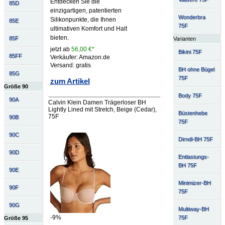
Entdecken Sie die
85D
einzigartigen, patentierten
Wonderbra
Silikonpunkte, die Ihnen
85E
75F
ultimativen Komfort und Halt
bieten.
85F
Varianten
jetzt ab
56,00 €*
Bikini 75F
85FF
Verkäufer: Amazon.de
Versand: gratis
BH ohne Bügel
85G
75F
zum Artikel
Größe 90
Body 75F
90A
Calvin Klein Damen Trägerloser BH
Lightly Lined mit Stretch, Beige (Cedar),
Büstenhebe
75F
90B
75F
90C
Dirndl-BH 75F
90D
Entlastungs-
BH 75F
90E
Minimizer-BH
90F
75F
90G
Multiway-BH
-9%
75F
Größe 95