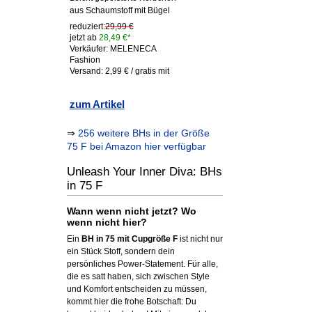
aus Schaumstoff mit Bügel
reduziert:
29,99 €
jetzt ab
28,49 €*
Verkäufer: MELENECA
Fashion
Versand: 2,99 € / gratis mit
zum Artikel
⇒
256 weitere BHs in der Größe
75 F bei Amazon hier verfügbar
Unleash Your Inner Diva: BHs
in 75 F
Wann wenn nicht jetzt? Wo
wenn nicht hier?
Ein
BH in 75 mit Cupgröße F
ist nicht nur
ein Stück Stoff, sondern dein
persönliches Power-Statement. Für alle,
die es satt haben, sich zwischen Style
und Komfort entscheiden zu müssen,
kommt hier die frohe Botschaft: Du