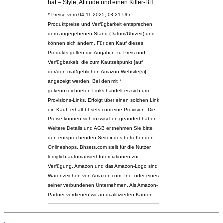
hat – Style, Attitude und einen Killer-BH.
* Preise vom 04.11.2025, 08:21 Uhr -
Produktpreise und Verfügbarkeit entsprechen
dem angegebenen Stand (Datum/Uhrzeit) und
können sich ändern. Für den Kauf dieses
Produkts gelten die Angaben zu Preis und
Verfügbarkeit, die zum Kaufzeitpunkt [auf
der/den maßgeblichen Amazon-Website(s)]
angezeigt werden. Bei den mit *
gekennzeichneten Links handelt es sich um
Provisions-Links. Erfolgt über einen solchen Link
ein Kauf, erhält bhsets.com eine Provision. Die
Preise können sich inzwischen geändert haben.
Weitere Details und AGB entnehmen Sie bitte
den entsprechenden Seiten des betreffenden
Onlineshops. Bhsets.com stellt für die Nutzer
lediglich automatisiert Informationen zur
Verfügung. Amazon und das Amazon-Logo sind
Warenzeichen von Amazon.com, Inc. oder eines
seiner verbundenen Unternehmen. Als Amazon-
Partner verdienen wir an qualifizierten Käufen.