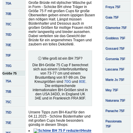
Große Brüste mit stylischer Wäsche gut
70A
in Form - Schicke BH ohne Träger in
Freya 75F
Größe 75 F mit großen Cups für große
70B
Oberweiten geben einem üppigen Busen
Gaia 75F
den nötigen Halt. Längst müssen
Büstenhalter und Dessous auch in
70C
großen Größen für mollige Frauen nicht
Glamorise 75F
mehr langweilig und bieder aussehen.
70D
Dabei verteilen sie das Gewicht der
Goddess 75F
Brüste für ein angenehmes Tragen und
zaubern ein tolles Dekolleté.
70E
Gossard 75F
70F
ⓘ Wie groß ist ein BH 75F?
Gorsenia 75F
Die BH-Größe 75 Cup F berechnet
70G
sich aus einem Unterbrustumfang
Lascana 75F
von 73-77 cm und einem
Größe 75
Brustumfang von 97-99 cm. Die
Marie Jo 75F
75A
Kreuzgrößen sind
70G
und
80E
.
Die entsprechende
internationalen BH-Größen sind in
Mey 75F
75B
den USA 34DD, in England UK
34E und in Frankreich FRA 90F.
Naturana 75F
75C
Panache 75F
Unsere Tipps zum BH-Kauf für den
75D
04.11.2025 - Schöne Büstenhalter und
mit großen Cups heute besonders
Passionata
75E
günstig in diesen Shops:
75F
Heute