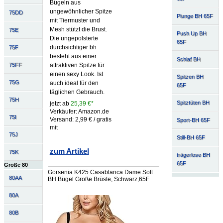
Bügeln aus
ungewöhnlicher Spitze
75DD
Plunge BH 65F
mit Tiermuster und
Mesh stützt die Brust.
75E
Push Up BH
Die ungepolsterte
65F
durchsichtiger bh
75F
besteht aus einer
Schlaf BH
attraktiven Spitze für
75FF
einen sexy Look. Ist
Spitzen BH
75G
auch ideal für den
65F
täglichen Gebrauch.
75H
Spitztüten BH
jetzt ab
25,39 €*
Verkäufer: Amazon.de
75I
Versand: 2,99 € / gratis
Sport-BH 65F
mit
75J
Still-BH 65F
zum Artikel
75K
trägerlose BH
65F
Größe 80
Gorsenia K425 Casablanca Dame Soft
80AA
BH Bügel Große Brüste, Schwarz,65F
80A
80B