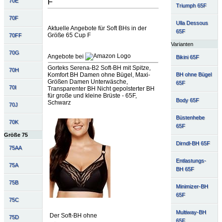
F
70E
Triumph 65F
70F
Ulla Dessous
Aktuelle Angebote für Soft BHs in der
65F
Größe 65 Cup F
70FF
Varianten
70G
Angebote bei
Bikini 65F
Gorteks Serena-B2 Soft-BH mit Spitze,
70H
BH ohne Bügel
Komfort BH Damen ohne Bügel, Maxi-
Größen Damen Unterwäsche,
65F
70I
Transparenter BH Nicht gepolsterter BH
für große und kleine Brüste - 65F,
Body 65F
Schwarz
70J
Büstenhebe
70K
65F
Größe 75
Dirndl-BH 65F
75AA
Entlastungs-
75A
BH 65F
75B
Minimizer-BH
65F
75C
Multiway-BH
Der Soft-BH ohne
75D
65F