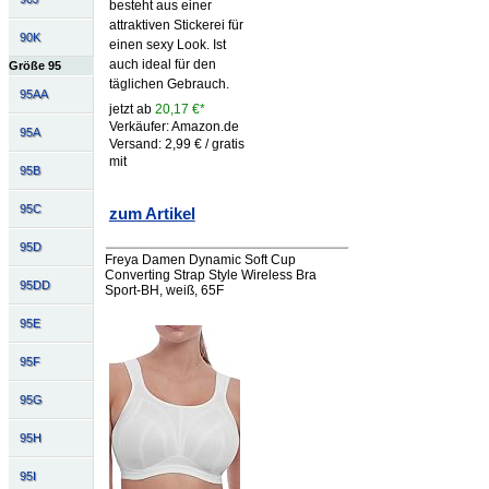
besteht aus einer
attraktiven Stickerei für
90K
einen sexy Look. Ist
auch ideal für den
Größe 95
täglichen Gebrauch.
95AA
jetzt ab
20,17 €*
Verkäufer: Amazon.de
95A
Versand: 2,99 € / gratis
mit
95B
95C
zum Artikel
95D
Freya Damen Dynamic Soft Cup
Converting Strap Style Wireless Bra
95DD
Sport-BH, weiß, 65F
95E
95F
95G
95H
95I