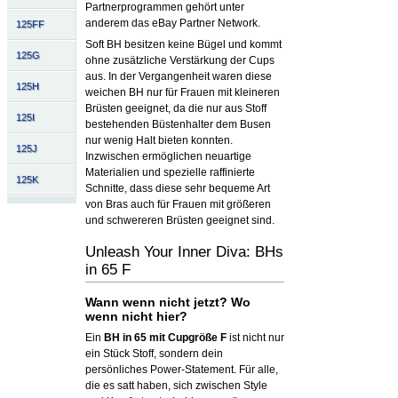
Partnerprogrammen gehört unter
anderem das eBay Partner Network.
125FF
Soft BH besitzen keine Bügel und kommt
125G
ohne zusätzliche Verstärkung der Cups
aus. In der Vergangenheit waren diese
125H
weichen BH nur für Frauen mit kleineren
Brüsten geeignet, da die nur aus Stoff
125I
bestehenden Büstenhalter dem Busen
nur wenig Halt bieten konnten.
125J
Inzwischen ermöglichen neuartige
Materialien und spezielle raffinierte
125K
Schnitte, dass diese sehr bequeme Art
von Bras auch für Frauen mit größeren
und schwereren Brüsten geeignet sind.
Unleash Your Inner Diva: BHs
in 65 F
Wann wenn nicht jetzt? Wo
wenn nicht hier?
Ein
BH in 65 mit Cupgröße F
ist nicht nur
ein Stück Stoff, sondern dein
persönliches Power-Statement. Für alle,
die es satt haben, sich zwischen Style