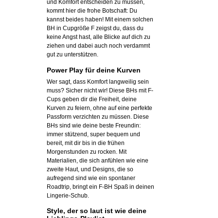
und Komfort entscheiden zu müssen,
kommt hier die frohe Botschaft: Du
kannst beides haben! Mit einem solchen
BH in Cupgröße F zeigst du, dass du
keine Angst hast, alle Blicke auf dich zu
ziehen und dabei auch noch verdammt
gut zu unterstützen.
Power Play für deine Kurven
Wer sagt, dass Komfort langweilig sein
muss? Sicher nicht wir! Diese BHs mit F-
Cups geben dir die Freiheit, deine
Kurven zu feiern, ohne auf eine perfekte
Passform verzichten zu müssen. Diese
BHs sind wie deine beste Freundin:
immer stützend, super bequem und
bereit, mit dir bis in die frühen
Morgenstunden zu rocken. Mit
Materialien, die sich anfühlen wie eine
zweite Haut, und Designs, die so
aufregend sind wie ein spontaner
Roadtrip, bringt ein F-BH Spaß in deinen
Lingerie-Schub.
Style, der so laut ist wie deine