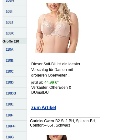
105H
105I
105J
105K
Größe 110
110A
110B
Dieser Soft-BH ist ein idealer
Vorschlag für Damen mit
110C
größeren Oberweiten.
110D
jetzt ab
44,99 €*
Verkäufer: OtherEden &
DUmalDU
110DD
110E
zum Artikel
110F
Gorteks Gwen-B2 Soft-BH, Spitzen-BH,
Comfort – 65F, Schwarz
110FF
110G