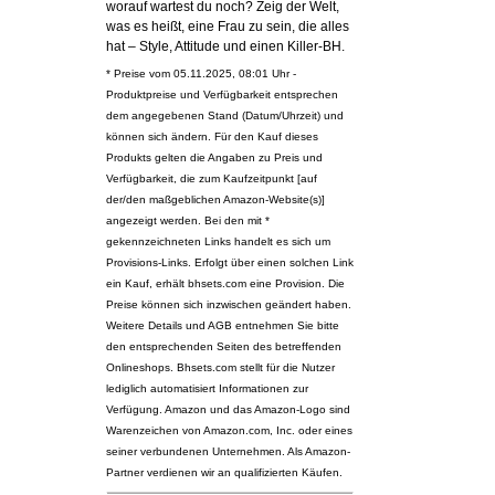
worauf wartest du noch? Zeig der Welt,
was es heißt, eine Frau zu sein, die alles
hat – Style, Attitude und einen Killer-BH.
* Preise vom 05.11.2025, 08:01 Uhr -
Produktpreise und Verfügbarkeit entsprechen
dem angegebenen Stand (Datum/Uhrzeit) und
können sich ändern. Für den Kauf dieses
Produkts gelten die Angaben zu Preis und
Verfügbarkeit, die zum Kaufzeitpunkt [auf
der/den maßgeblichen Amazon-Website(s)]
angezeigt werden. Bei den mit *
gekennzeichneten Links handelt es sich um
Provisions-Links. Erfolgt über einen solchen Link
ein Kauf, erhält bhsets.com eine Provision. Die
Preise können sich inzwischen geändert haben.
Weitere Details und AGB entnehmen Sie bitte
den entsprechenden Seiten des betreffenden
Onlineshops. Bhsets.com stellt für die Nutzer
lediglich automatisiert Informationen zur
Verfügung. Amazon und das Amazon-Logo sind
Warenzeichen von Amazon.com, Inc. oder eines
seiner verbundenen Unternehmen. Als Amazon-
Partner verdienen wir an qualifizierten Käufen.