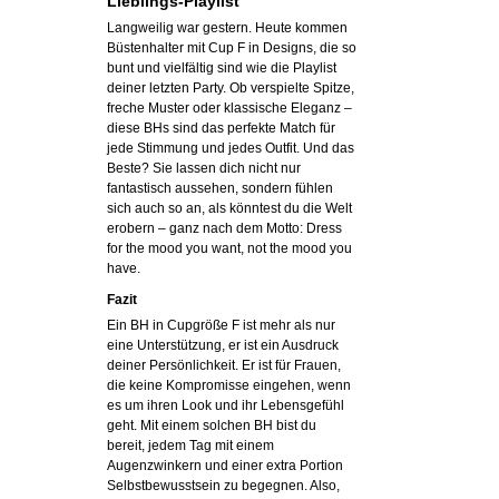
Lieblings-Playlist
Langweilig war gestern. Heute kommen
Büstenhalter mit Cup F in Designs, die so
bunt und vielfältig sind wie die Playlist
deiner letzten Party. Ob verspielte Spitze,
freche Muster oder klassische Eleganz –
diese BHs sind das perfekte Match für
jede Stimmung und jedes Outfit. Und das
Beste? Sie lassen dich nicht nur
fantastisch aussehen, sondern fühlen
sich auch so an, als könntest du die Welt
erobern – ganz nach dem Motto: Dress
for the mood you want, not the mood you
have.
Fazit
Ein BH in Cupgröße F ist mehr als nur
eine Unterstützung, er ist ein Ausdruck
deiner Persönlichkeit. Er ist für Frauen,
die keine Kompromisse eingehen, wenn
es um ihren Look und ihr Lebensgefühl
geht. Mit einem solchen BH bist du
bereit, jedem Tag mit einem
Augenzwinkern und einer extra Portion
Selbstbewusstsein zu begegnen. Also,