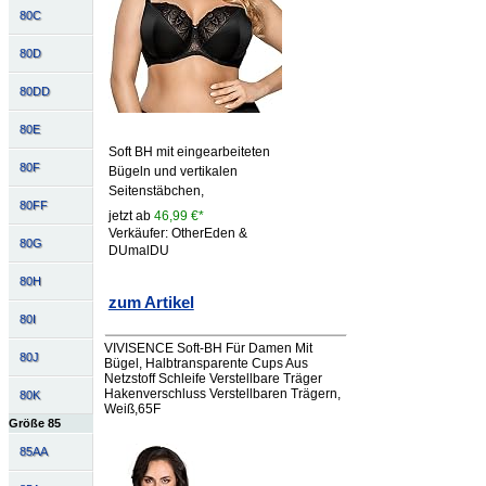
80C
80D
80DD
80E
Soft BH mit eingearbeiteten
80F
Bügeln und vertikalen
Seitenstäbchen,
80FF
jetzt ab
46,99 €*
Verkäufer: OtherEden &
80G
DUmalDU
80H
zum Artikel
80I
VIVISENCE Soft-BH Für Damen Mit
80J
Bügel, Halbtransparente Cups Aus
Netzstoff Schleife Verstellbare Träger
Hakenverschluss Verstellbaren Trägern,
80K
Weiß,65F
Größe 85
85AA