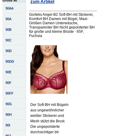
Größe 90
zum Artikel
90AA
Gorteks Angel-B2 Soft-BH mit Stickerei,
Komfort BH Damen mit Bügel, Maxi-
90A
Größen Damen Unterwäsche,
Transparenter BH Nicht gepolsterter BH
90B
für große und kleine Brüste - 65F,
Fuchsia
90C
90D
90DD
90E
90F
90FF
90G
Der Soft-BH mit Bügeln
aus ungewöhnlicher
90H
weißer Stickerei und
Mesh stützt die Brust.
90I
Die ungepolsterte
durchsichtiger bh
90J