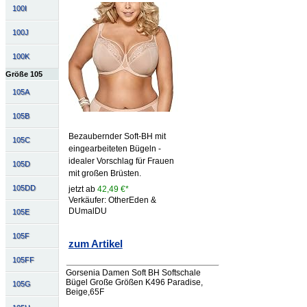
100I
100J
100K
Größe 105
105A
105B
Bezaubernder Soft-BH mit
105C
eingearbeiteten Bügeln -
idealer Vorschlag für Frauen
105D
mit großen Brüsten.
105DD
jetzt ab
42,49 €*
Verkäufer: OtherEden &
DUmalDU
105E
105F
zum Artikel
105FF
Gorsenia Damen Soft BH Softschale
Bügel Große Größen K496 Paradise,
105G
Beige,65F