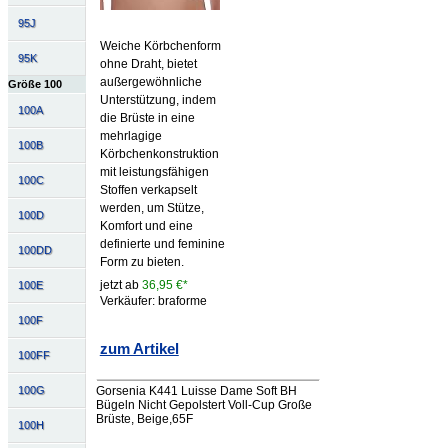
95J
Weiche Körbchenform
95K
ohne Draht, bietet
außergewöhnliche
Größe 100
Unterstützung, indem
100A
die Brüste in eine
mehrlagige
100B
Körbchenkonstruktion
mit leistungsfähigen
100C
Stoffen verkapselt
werden, um Stütze,
100D
Komfort und eine
definierte und feminine
100DD
Form zu bieten.
jetzt ab
36,95 €*
100E
Verkäufer: braforme
100F
zum Artikel
100FF
Gorsenia K441 Luisse Dame Soft BH
100G
Bügeln Nicht Gepolstert Voll-Cup Große
Brüste, Beige,65F
100H