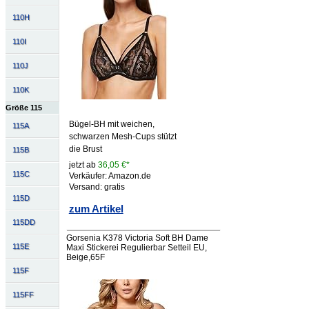
110H
110I
110J
110K
Größe 115
Bügel-BH mit weichen,
115A
schwarzen Mesh-Cups stützt
die Brust
115B
jetzt ab
36,05 €*
115C
Verkäufer: Amazon.de
Versand: gratis
115D
zum Artikel
115DD
Gorsenia K378 Victoria Soft BH Dame
115E
Maxi Stickerei Regulierbar Setteil EU,
Beige,65F
115F
115FF