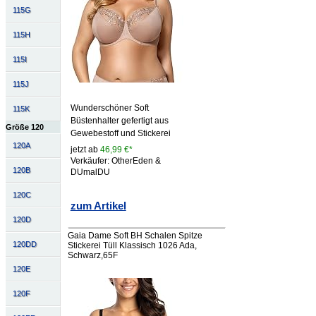
115G
115H
115I
115J
Wunderschöner Soft
115K
Büstenhalter gefertigt aus
Größe 120
Gewebestoff und Stickerei
120A
jetzt ab
46,99 €*
Verkäufer: OtherEden &
120B
DUmalDU
120C
zum Artikel
120D
Gaia Dame Soft BH Schalen Spitze
120DD
Stickerei Tüll Klassisch 1026 Ada,
Schwarz,65F
120E
120F