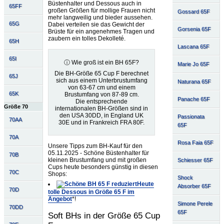
Büstenhalter und Dessous auch in
65FF
großen Größen für mollige Frauen nicht
Gossard 65F
mehr langweilig und bieder aussehen.
65G
Dabei verteilen sie das Gewicht der
Gorsenia 65F
Brüste für ein angenehmes Tragen und
zaubern ein tolles Dekolleté.
65H
Lascana 65F
65I
ⓘ Wie groß ist ein BH 65F?
Marie Jo 65F
Die BH-Größe 65 Cup F berechnet
65J
sich aus einem Unterbrustumfang
Naturana 65F
von 63-67 cm und einem
65K
Brustumfang von 87-89 cm.
Panache 65F
Die entsprechende
Größe 70
internationalen BH-Größen sind in
den USA 30DD, in England UK
Passionata
70AA
30E und in Frankreich FRA 80F.
65F
70A
Rosa Faia 65F
Unsere Tipps zum BH-Kauf für den
05.11.2025 - Schöne Büstenhalter für
70B
kleinen Brustumfang und mit großen
Schiesser 65F
Cups heute besonders günstig in diesen
70C
Shops:
Shock
Heute
Absorber 65F
70D
tolle Dessous in Größe 65 F im
Angebot
*!
Simone Perele
70DD
65F
Soft BHs in der Größe 65 Cup