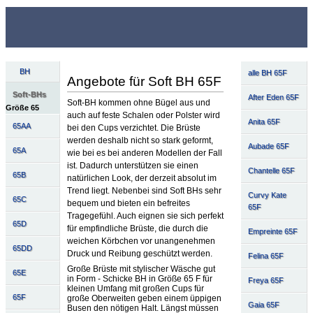
BH
alle BH 65F
Angebote für Soft BH 65F
Soft-BHs
After Eden 65F
Soft-BH kommen ohne Bügel aus und
Größe 65
auch auf feste Schalen oder Polster wird
Anita 65F
65AA
bei den Cups verzichtet. Die Brüste
werden deshalb nicht so stark geformt,
Aubade 65F
65A
wie bei es bei anderen Modellen der Fall
ist. Dadurch unterstützen sie einen
Chantelle 65F
65B
natürlichen Look, der derzeit absolut im
Trend liegt. Nebenbei sind Soft BHs sehr
Curvy Kate
65C
bequem und bieten ein befreites
65F
Tragegefühl. Auch eignen sie sich perfekt
65D
für empfindliche Brüste, die durch die
Empreinte 65F
weichen Körbchen vor unangenehmen
65DD
Druck und Reibung geschützt werden.
Felina 65F
Große Brüste mit stylischer Wäsche gut
65E
in Form - Schicke BH in Größe 65 F für
Freya 65F
kleinen Umfang mit großen Cups für
65F
große Oberweiten geben einem üppigen
Gaia 65F
Busen den nötigen Halt. Längst müssen