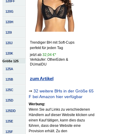
120FF
120G
120H
120I
Trendiger BH mit Soft-Cups
120J
perfekt für jeden Tag
120K
jetzt ab
32,04 €*
Verkäufer: OtherEden &
Größe 125
DUmalDU
125A
zum Artikel
125B
125C
⇒
32 weitere BHs in der Größe 65
F bei Amazon hier verfügbar
125D
Werbung:
Wenn Sie auf Links zu verschiedenen
125DD
Händlern auf dieser Website klicken und
einen Kauf tätigen, kann dies dazu
125E
führen, dass diese Website eine
Provision erhält. Zu den
125F