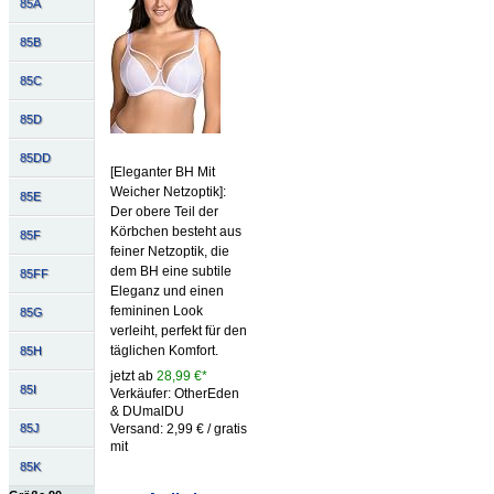
85A
85B
85C
85D
85DD
[Eleganter BH Mit
Weicher Netzoptik]:
85E
Der obere Teil der
Körbchen besteht aus
85F
feiner Netzoptik, die
dem BH eine subtile
85FF
Eleganz und einen
femininen Look
85G
verleiht, perfekt für den
täglichen Komfort.
85H
jetzt ab
28,99 €*
85I
Verkäufer: OtherEden
& DUmalDU
85J
Versand: 2,99 € / gratis
mit
85K