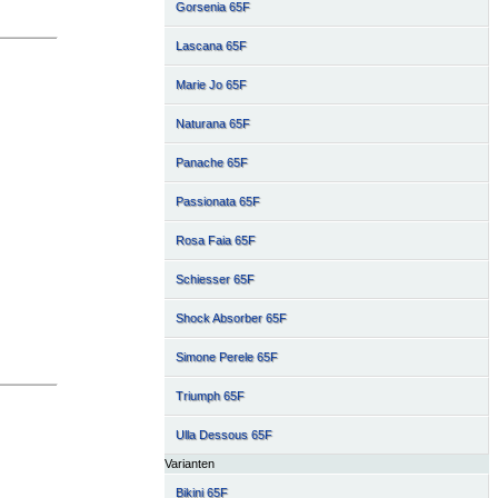
Gorsenia 65F
Lascana 65F
Marie Jo 65F
Naturana 65F
Panache 65F
Passionata 65F
Rosa Faia 65F
Schiesser 65F
Shock Absorber 65F
Simone Perele 65F
Triumph 65F
Ulla Dessous 65F
Varianten
Bikini 65F