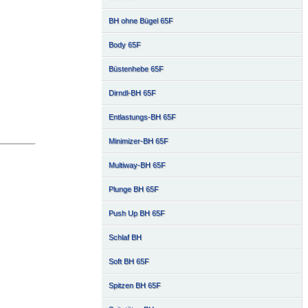
BH ohne Bügel 65F
Body 65F
Büstenhebe 65F
Dirndl-BH 65F
Entlastungs-BH 65F
Minimizer-BH 65F
Multiway-BH 65F
Plunge BH 65F
Push Up BH 65F
Schlaf BH
Soft BH 65F
Spitzen BH 65F