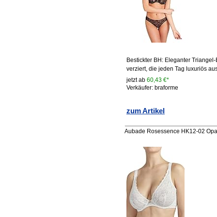
Bestickter BH: Eleganter Triangel
verziert, die jeden Tag luxuriös a
jetzt ab
60,43 €*
Verkäufer: braforme
zum Artikel
Aubade Rosessence HK12-02 Opalfar