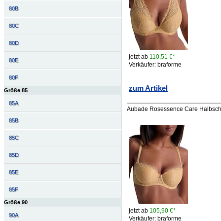
80B
80C
80D
jetzt ab
110,51 €*
80E
Verkäufer: braforme
80F
zum Artikel
Größe 85
85A
Aubade Rosessence Care Halbscha
85B
85C
85D
85E
85F
Größe 90
jetzt ab
105,90 €*
90A
Verkäufer: braforme