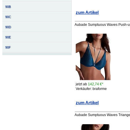
90B
zum Artikel
90C
Aubade Sumptuous Waves Push-up
90D
90E
90F
jetzt ab
142,74 €*
Verkäufer: braforme
zum Artikel
Aubade Sumptuous Waves Triangel