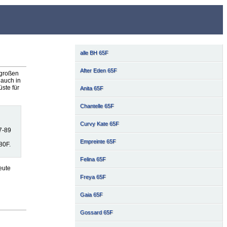
alle BH 65F
After Eden 65F
 großen
auch in
ste für
Anita 65F
Chantelle 65F
Curvy Kate 65F
7-89
Empreinte 65F
80F.
Felina 65F
eute
Freya 65F
Gaia 65F
Gossard 65F