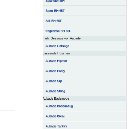
Spitztüten BH
Sport-BH 65F
Still-BH 65F
trägerlose BH 65F
mehr Dessous von Aubade
Aubade Corsage
passende Höschen
Aubade Hipster
Aubade Panty
Aubade Slip
Aubade String
Aubade Bademode
Aubade Badeanzug
Aubade Bikini
Aubade Tankini