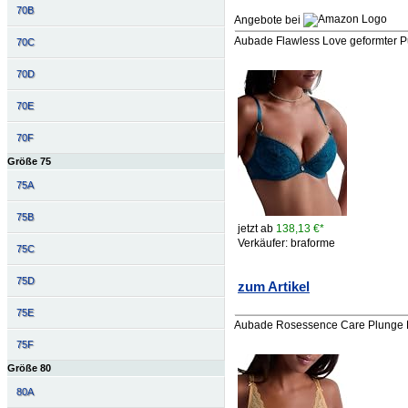
70B
Angebote bei
Aubade Flawless Love geformter Pu
70C
70D
70E
70F
Größe 75
75A
75B
jetzt ab
138,13 €*
Verkäufer: braforme
75C
75D
zum Artikel
75E
Aubade Rosessence Care Plunge B
75F
Größe 80
80A