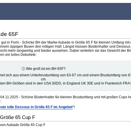
ade 65F
e gut in Form - Schicke BH der Marke Aubade in Größe 65 F für kleinen Umfang mit
einem üppigen Busen den nötigen Halt. Längst müssen Büstenhalter und Dessous 
icht mehr langweilig und bieder aussehen. Dabei verteilen sie das Gewicht der Brü
 ein tolles Dekolleté.
ⓘ Wie groß ist ein BH 65F?
net sich aus einem Unterbrustumfang von 63-67 cm und einem Brustumfang von 8
cm.
alen BH-Größen sind in den USA 30DD, in England UK 30E und in Frankreich FRA 
04.11.2025 - Schöne Büstenhalter für kleinen Brustumfang und mit großen Cups h
:
ute tolle Dessous in Größe 65 F im Angebot
*!
 Größe 65 Cup F
r von Aubade Größe 65 Cup F