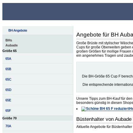
BH Angebote
Angebote für BH Aub
BHs
Große Brüste mit stylischer Wäsch
Aubade
Cups für große Oberweiten geben 
Größe 65
großen Größen für mollige Frauen n
ein angenehmes Tragen und zaubern
65A
65B
Die BH-Größe 65 Cup F berech
65C
Die entsprechende internation
65D
Unsere Tipps zum BH-Kauf für den 
65E
besonders günstig in diesen Shops
He
65F
Büstenhalter von Aubade
Größe 70
70A
Aktuelle Angebote für Büstenhalte