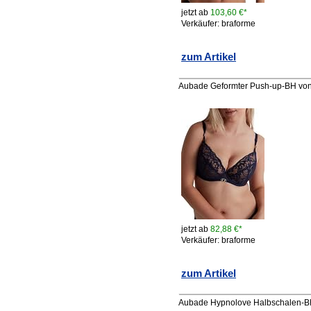
jetzt ab
103,60 €*
Verkäufer: braforme
zum Artikel
Aubade Geformter Push-up-BH von F
jetzt ab
82,88 €*
Verkäufer: braforme
zum Artikel
Aubade Hypnolove Halbschalen-BH