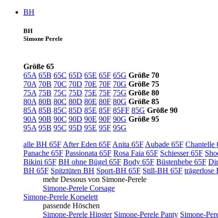
BH
BH
Simone Perele
Größe 65
65A
65B
65C
65D
65E
65F
65G
Größe 70
70A
70B
70C
70D
70E
70F
70G
Größe 75
75A
75B
75C
75D
75E
75F
75G
Größe 80
80A
80B
80C
80D
80E
80F
80G
Größe 85
85A
85B
85C
85D
85E
85F
85FF
85G
Größe 90
90A
90B
90C
90D
90E
90F
90G
Größe 95
95A
95B
95C
95D
95E
95F
95G
alle BH 65F
After Eden 65F
Anita 65F
Aubade 65F
Chantelle
Panache 65F
Passionata 65F
Rosa Faia 65F
Schiesser 65F
Sho
Bikini 65F
BH ohne Bügel 65F
Body 65F
Büstenhebe 65F
Di
BH 65F
Spitztüten BH
Sport-BH 65F
Still-BH 65F
trägerlose
mehr Dessous von Simone-Perele
Simone-Perele Corsage
Simone-Perele Korselett
passende Höschen
Simone-Perele Hipster
Simone-Perele Panty
Simone-Pere