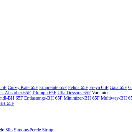
 65F
Curvy Kate 65F
Empreinte 65F
Felina 65F
Freya 65F
Gaia 65F
G
ck Absorber 65F
Triumph 65F
Ulla Dessous 65F
Varianten
rndl-BH 65F
Entlastungs-BH 65F
Minimizer-BH 65F
Multiway-BH 6
 BH 65F
le Slip
Simone-Perele String