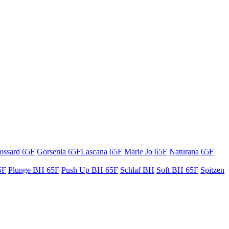
ossard 65F
Gorsenia 65F
Lascana 65F
Marie Jo 65F
Naturana 65F
5F
Plunge BH 65F
Push Up BH 65F
Schlaf BH
Soft BH 65F
Spitzen