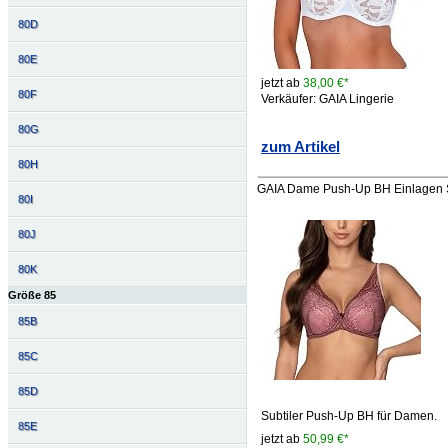
80D
80E
jetzt ab
38,00 €*
80F
Verkäufer: GAIA Lingerie
80G
zum Artikel
80H
GAIA Dame Push-Up BH Einlagen Sp
80I
80J
80K
Größe 85
85B
85C
85D
Subtiler Push-Up BH für Damen.
85E
jetzt ab
50,99 €*