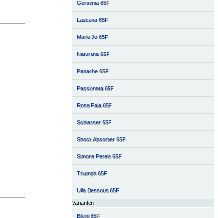
Gorsenia 65F
Lascana 65F
Marie Jo 65F
Naturana 65F
Panache 65F
Passionata 65F
Rosa Faia 65F
Schiesser 65F
Shock Absorber 65F
Simone Perele 65F
Triumph 65F
Ulla Dessous 65F
Varianten
Bikini 65F