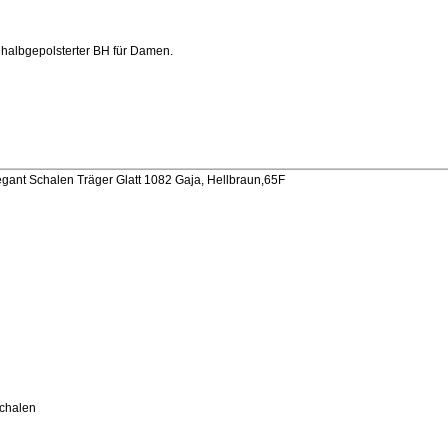
, halbgepolsterter BH für Damen.
U
gant Schalen Träger Glatt 1082 Gaja, Hellbraun,65F
Schalen
U