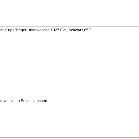
U
ümt Cups Träger Unterwäsche 1027 Eve, Schwarz,65F
d vertikalen Seitenstäbchen.
U