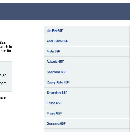
alle BH 65F
After Eden 65F
oßen
auch in
ste für
Anita 65F
Aubade 65F
Chantelle 65F
7-89
Curvy Kate 65F
80F.
Empreinte 65F
eute
Felina 65F
Freya 65F
Gossard 65F