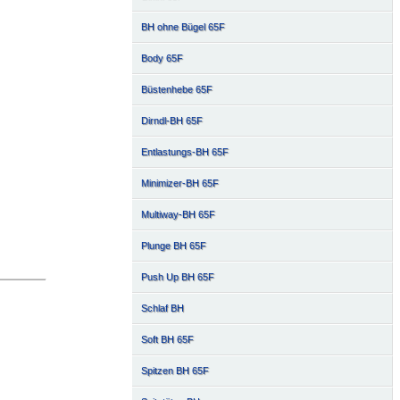
BH ohne Bügel 65F
Body 65F
Büstenhebe 65F
Dirndl-BH 65F
Entlastungs-BH 65F
Minimizer-BH 65F
Multiway-BH 65F
Plunge BH 65F
Push Up BH 65F
Schlaf BH
Soft BH 65F
Spitzen BH 65F