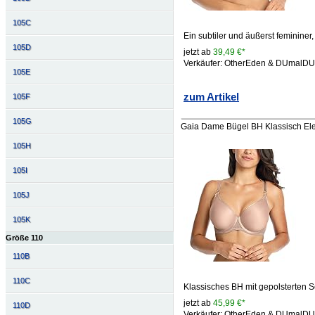
105C
Ein subtiler und äußerst femininer
105D
jetzt ab
39,49 €*
Verkäufer: OtherEden & DUmalD
105E
zum Artikel
105F
105G
Gaia Dame Bügel BH Klassisch Ele
105H
105I
105J
105K
Größe 110
110B
110C
Klassisches BH mit gepolsterten 
jetzt ab
45,99 €*
110D
Verkäufer: OtherEden & DUmalD