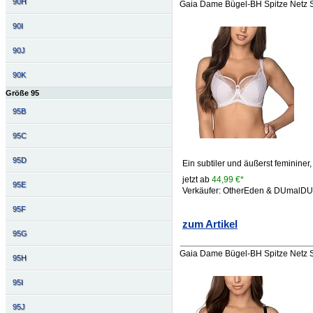
90H
Gaia Dame Bügel-BH Spitze Netz S
90I
90J
90K
Größe 95
95B
95C
95D
Ein subtiler und äußerst femininer
jetzt ab
44,99 €*
95E
Verkäufer: OtherEden & DUmalD
95F
zum Artikel
95G
Gaia Dame Bügel-BH Spitze Netz S
95H
95I
95J