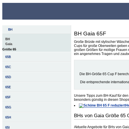
BH
BH Gaia 65F
BH
Große Brüste mit stylischer Wäsche
Gaia
Cups für große Oberweiten geben 
Größe 65
großen Größen für mollige Frauen n
ein angenehmes Tragen und zaubern
65B
65C
Die BH-Größe 65 Cup F berech
65D
Die entsprechende internation
65E
Unsere Tipps zum BH-Kauf für den 
65F
besonders günstig in diesen Shops
He
65G
BHs von Gaia Größe 65 
65H
Aktuelle Angebote für BHs von Ga
65I