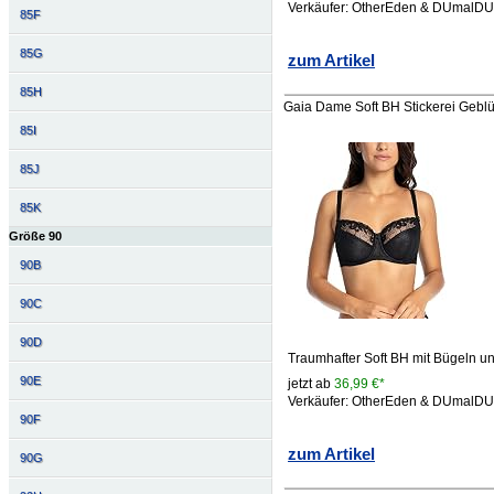
Verkäufer: OtherEden & DUmalD
85F
85G
zum Artikel
85H
Gaia Dame Soft BH Stickerei Gebl
85I
85J
85K
Größe 90
90B
90C
90D
Traumhafter Soft BH mit Bügeln un
90E
jetzt ab
36,99 €*
Verkäufer: OtherEden & DUmalD
90F
zum Artikel
90G