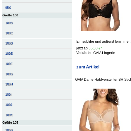
95K
Größe 100
100B
100C
Ein subtiler und äußerst femininer
100D
jetzt ab
35,50 €*
Verkäufer: GAIA Lingerie
100E
100F
zum Artikel
100G
GAIA Dame Hablversteifter BH Stic
100H
100I
100J
100K
Größe 105
105B