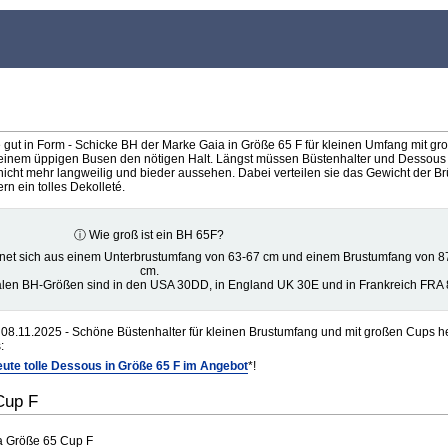
 gut in Form - Schicke BH der Marke Gaia in Größe 65 F für kleinen Umfang mit gr
einem üppigen Busen den nötigen Halt. Längst müssen Büstenhalter und Dessous 
icht mehr langweilig und bieder aussehen. Dabei verteilen sie das Gewicht der Brü
 ein tolles Dekolleté.
ⓘ Wie groß ist ein BH 65F?
net sich aus einem Unterbrustumfang von 63-67 cm und einem Brustumfang von 8
cm.
alen BH-Größen sind in den USA 30DD, in England UK 30E und in Frankreich FRA 
08.11.2025 - Schöne Büstenhalter für kleinen Brustumfang und mit großen Cups h
:
ute tolle Dessous in Größe 65 F im Angebot
*!
Cup F
ia Größe 65 Cup F