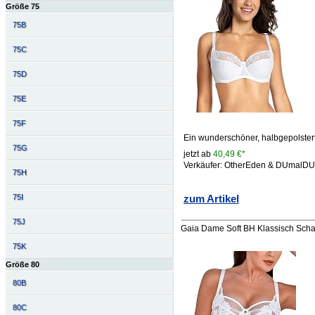
Größe 75
75B
75C
75D
75E
75F
Ein wunderschöner, halbgepolster
75G
jetzt ab
40,49 €*
Verkäufer: OtherEden & DUmalD
75H
zum Artikel
75I
75J
Gaia Dame Soft BH Klassisch Scha
75K
Größe 80
80B
80C