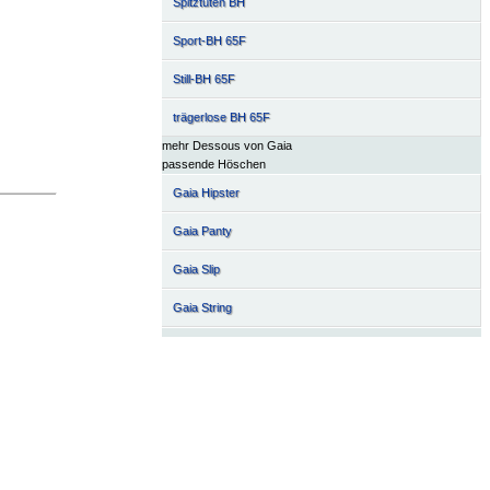
Spitztüten BH
Sport-BH 65F
Still-BH 65F
trägerlose BH 65F
mehr Dessous von Gaia
passende Höschen
Gaia Hipster
Gaia Panty
Gaia Slip
Gaia String