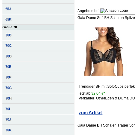
65J
Angebote bei
Gaia Dame Soft BH Schalen Spitze 
65K
Größe 70
70B
70C
70D
70E
70F
Trendiger BH mit Soft-Cups perfekt
70G
jetzt ab
32,04 €*
Verkäufer: OtherEden & DUmalD
70H
70I
zum Artikel
70J
Gaia Dame BH Schalen Träger Schl
70K