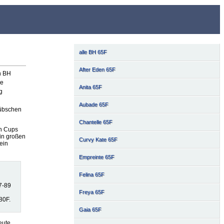
alle BH 65F
After Eden 65F
n BH
ie
Anita 65F
g
Aubade 65F
hübschen
Chantelle 65F
en Cups
in großen
Curvy Kate 65F
ein
Empreinte 65F
Felina 65F
7-89
Freya 65F
80F.
Gaia 65F
eute