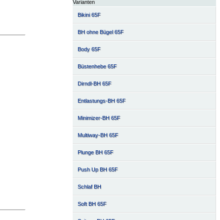
Varianten
Bikini 65F
BH ohne Bügel 65F
Body 65F
Büstenhebe 65F
Dirndl-BH 65F
Entlastungs-BH 65F
Minimizer-BH 65F
Multiway-BH 65F
Plunge BH 65F
Push Up BH 65F
Schlaf BH
Soft BH 65F