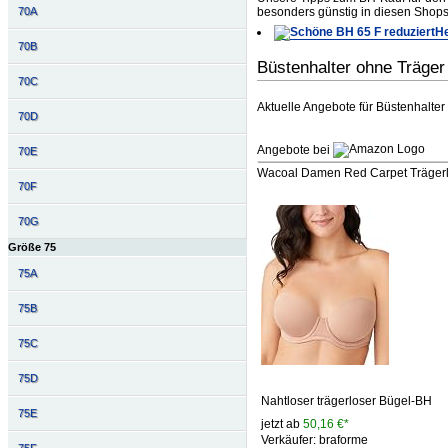
besonders günstig in diesen Shops
70A
He
70B
Büstenhalter ohne Träge
70C
Aktuelle Angebote für Büstenhalter
70D
Angebote bei
70E
Wacoal Damen Red Carpet Trägerlo
70F
70G
Größe 75
75A
75B
75C
75D
Nahtloser trägerloser Bügel-BH
75E
jetzt ab
50,16 €*
Verkäufer: braforme