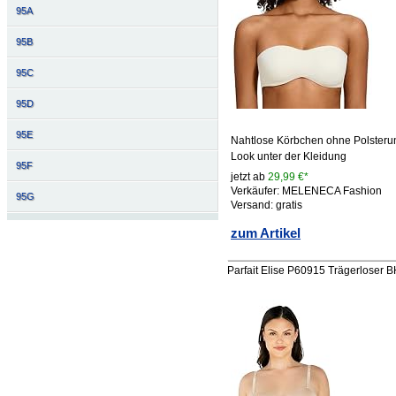
95A
95B
95C
95D
95E
Nahtlose Körbchen ohne Polsterun
Look unter der Kleidung
95F
jetzt ab
29,99 €*
Verkäufer: MELENECA Fashion
95G
Versand: gratis
zum Artikel
Parfait Elise P60915 Trägerloser 