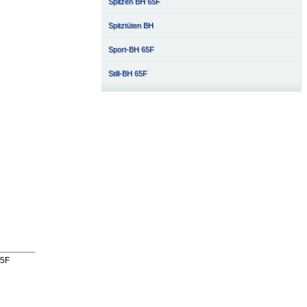
Spitzen BH 65F
Spitztüten BH
Sport-BH 65F
Still-BH 65F
65F