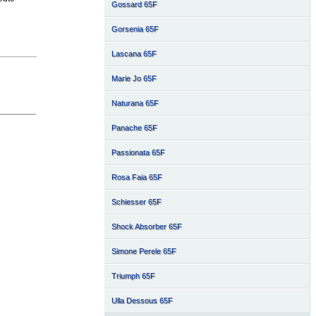
Gossard 65F
Gorsenia 65F
Lascana 65F
Marie Jo 65F
Naturana 65F
Panache 65F
Passionata 65F
Rosa Faia 65F
Schiesser 65F
Shock Absorber 65F
Simone Perele 65F
Triumph 65F
Ulla Dessous 65F