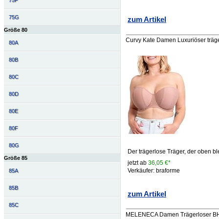
75F
75G
zum Artikel
Größe 80
Curvy Kate Damen Luxuriöser träge
80A
80B
80C
80D
80E
80F
80G
Der trägerlose Träger, der oben b
Größe 85
jetzt ab
36,05 €*
Verkäufer: braforme
85A
85B
zum Artikel
85C
MELENECA Damen Trägerloser BH -