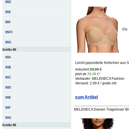
85D
85E
85F
-5%
85FF
85G
Größe 90
90A
Leicht gepolsterte Körbchen aus S
90B
reduziert:
29,99 €
jetzt ab
28,49 €*
90C
Verkäufer: MELENECA Fashion
Versand: 2,99 € / gratis mit
90D
zum Artikel
90E
90F
MELENECA Damen Trägerloser BH 
90G
Größe 95