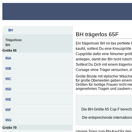
BH
BH trägerlos 65F
Trägerlose
Ein trägerloser BH ist das perfekt
BH
kaufst, solltest Du eine Kreuzgrö
Größe 65
Cupgröße dafür eine Nmumer größer.
65A
anliegen, damit der BH nicht rutscht
Solltest Du Dich mit einem träger
65B
Corsage ohne Träger versuchen, die
Große Brüste mit stylischer Wäsch
65C
für große Oberweiten geben einem
Größen für mollige Frauen nicht me
angenehmes Tragen und zaubern ei
65D
65E
Die BH-Größe 65 Cup F berech
65F
Die entsprechende internation
65G
Größe 70
Unsere Tipps zum BH-Kauf für den 