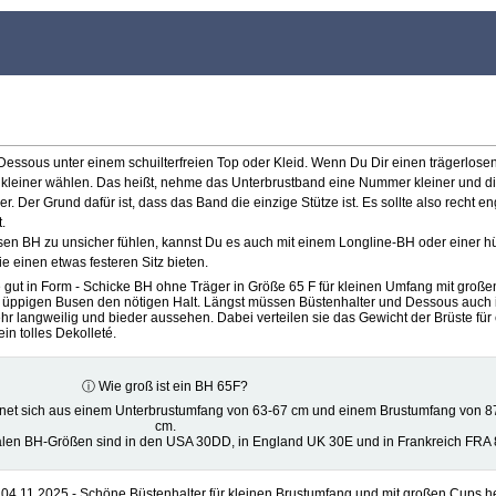
e Dessous unter einem schuilterfreien Top oder Kleid. Wenn Du Dir einen trägerlose
ße kleiner wählen. Das heißt, nehme das Unterbrustband eine Nummer kleiner und d
 Der Grund dafür ist, dass das Band die einzige Stütze ist. Es sollte also recht en
.
losen BH zu unsicher fühlen, kannst Du es auch mit einem Longline-BH oder einer 
 einen etwas festeren Sitz bieten.
e gut in Form - Schicke BH ohne Träger in Größe 65 F für kleinen Umfang mit groß
 üppigen Busen den nötigen Halt. Längst müssen Büstenhalter und Dessous auch 
hr langweilig und bieder aussehen. Dabei verteilen sie das Gewicht der Brüste für 
n tolles Dekolleté.
ⓘ Wie groß ist ein BH 65F?
net sich aus einem Unterbrustumfang von 63-67 cm und einem Brustumfang von 8
cm.
alen BH-Größen sind in den USA 30DD, in England UK 30E und in Frankreich FRA 
04.11.2025 - Schöne Büstenhalter für kleinen Brustumfang und mit großen Cups h