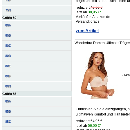
75F
begeistert mit seinem schlichten 
reduziert:
42,90 €
75G
jetzt ab
38,95 €*
Verkäufer: Amazon.de
Größe 80
Versand: gratis
80A
zum Artikel
80B
Wonderbra Damen Ultimate Träger
80C
80D
80E
-14
80F
80G
Größe 85
85A
Entdecken Sie die einzigartigen, p
85B
ultimativen Komfort und Halt biete
reduziert:
64,95 €
85C
jetzt ab
56,00 €*