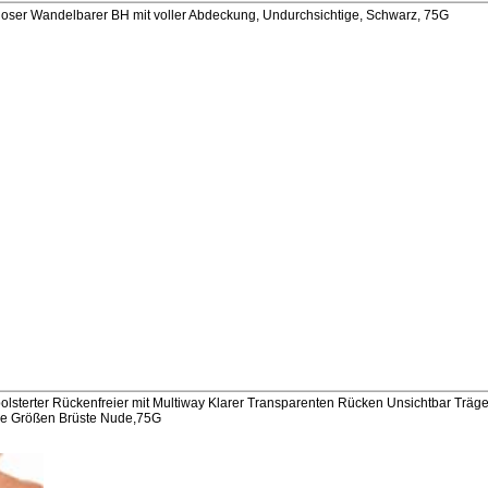
ser Wandelbarer BH mit voller Abdeckung, Undurchsichtige, Schwarz, 75G
sterter Rückenfreier mit Multiway Klarer Transparenten Rücken Unsichtbar Träg
ße Größen Brüste Nude,75G