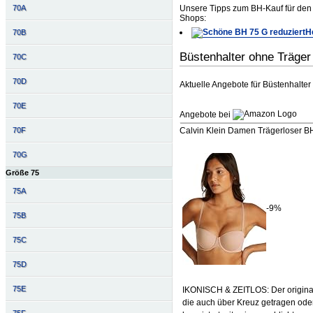
Unsere Tipps zum BH-Kauf für den 
70A
Shops:
H
70B
Büstenhalter ohne Träge
70C
70D
Aktuelle Angebote für Büstenhalter
70E
Angebote bei
70F
Calvin Klein Damen Trägerloser BH 
70G
Größe 75
75A
-9%
75B
75C
75D
75E
IKONISCH & ZEITLOS: Der original 
die auch über Kreuz getragen o