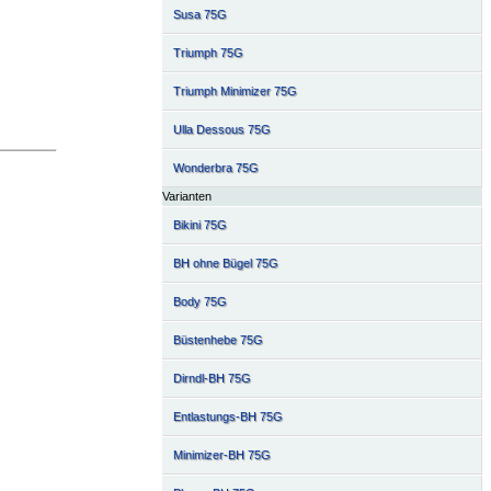
Susa 75G
Triumph 75G
Triumph Minimizer 75G
Ulla Dessous 75G
Wonderbra 75G
Varianten
Bikini 75G
BH ohne Bügel 75G
Body 75G
Büstenhebe 75G
Dirndl-BH 75G
Entlastungs-BH 75G
Minimizer-BH 75G