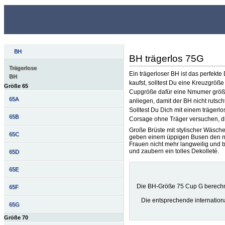
BH
BH trägerlos 75G
Trägerlose
Ein trägerloser BH ist das perfekt
BH
kaufst, solltest Du eine Kreuzgrö
Größe 65
Cupgröße dafür eine Nmumer größer.
65A
anliegen, damit der BH nicht rutscht
Solltest Du Dich mit einem träger
65B
Corsage ohne Träger versuchen, die
Große Brüste mit stylischer Wäsch
65C
geben einem üppigen Busen den nö
Frauen nicht mehr langweilig und 
und zaubern ein tolles Dekolleté.
65D
65E
Die BH-Größe 75 Cup G berechn
65F
Die entsprechende internatio
65G
Größe 70