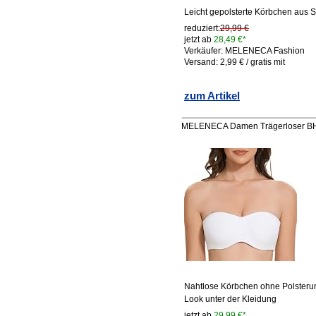
Leicht gepolsterte Körbchen aus S
reduziert:
29,99 €
jetzt ab
28,49 €*
Verkäufer: MELENECA Fashion
Versand: 2,99 € / gratis mit
zum Artikel
MELENECA Damen Trägerloser BH 
Nahtlose Körbchen ohne Polsterun
Look unter der Kleidung
jetzt ab
29,99 €*