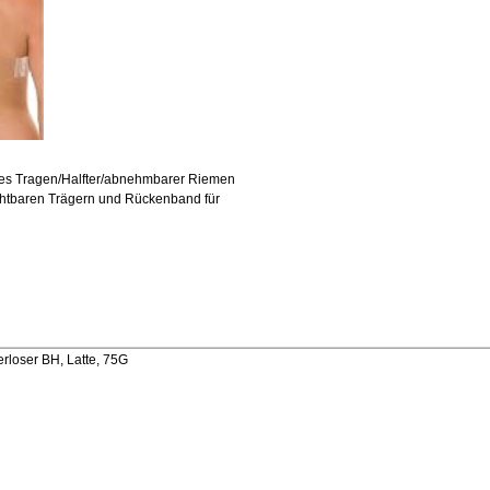
les Tragen/Halfter/abnehmbarer Riemen
chtbaren Trägern und Rückenband für
rloser BH, Latte, 75G