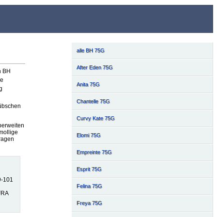
alle BH 75G
After Eden 75G
n BH
ie
Anita 75G
g
Chantelle 75G
hübschen
Curvy Kate 75G
berweiten
mollige
Elomi 75G
Tragen
Empreinte 75G
Esprit 75G
9-101
Felina 75G
 FRA
Freya 75G