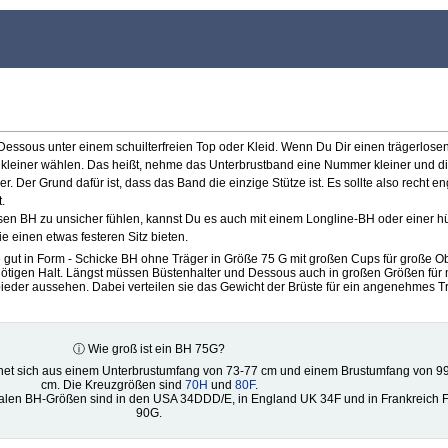
e Dessous unter einem schuilterfreien Top oder Kleid. Wenn Du Dir einen trägerlose
ße kleiner wählen. Das heißt, nehme das Unterbrustband eine Nummer kleiner und d
 Der Grund dafür ist, dass das Band die einzige Stütze ist. Es sollte also recht en
.
losen BH zu unsicher fühlen, kannst Du es auch mit einem Longline-BH oder einer 
 einen etwas festeren Sitz bieten.
e gut in Form - Schicke BH ohne Träger in Größe 75 G mit großen Cups für große O
tigen Halt. Längst müssen Büstenhalter und Dessous auch in großen Größen für 
bieder aussehen. Dabei verteilen sie das Gewicht der Brüste für ein angenehmes 
ⓘ Wie groß ist ein BH 75G?
et sich aus einem Unterbrustumfang von 73-77 cm und einem Brustumfang von 9
cm. Die Kreuzgrößen sind
70H
und
80F
.
nalen BH-Größen sind in den USA 34DDD/E, in England UK 34F und in Frankreich
90G.