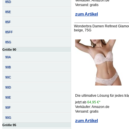
Verkäufer: Amazon.de
85D
Versand: gratis
85E
zum Artikel
85F
Wonderbra Damen Refined Glamour U
beige, 75G
85FF
85G
Größe 90
90A
90B
90C
90D
Die ultimative Lösung für jedes trä
90E
jetzt ab
64,95 €*
Verkäufer: Amazon.de
90F
Versand: gratis
90G
zum Artikel
Größe 95