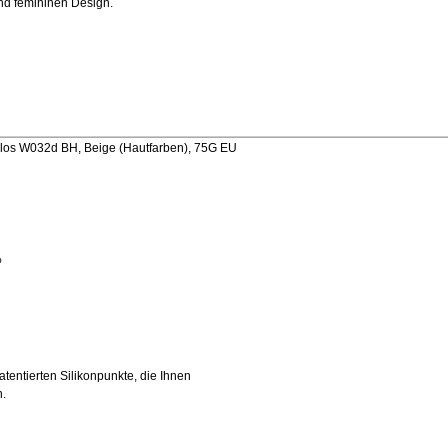
und femininen Design.
los W032d BH, Beige (Hautfarben), 75G EU
%
atentierten Silikonpunkte, die Ihnen
n.