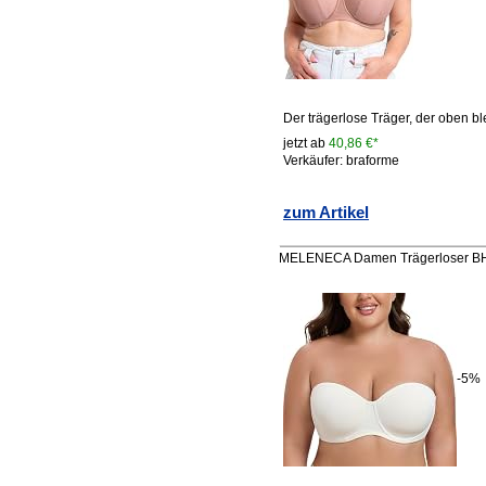
Der trägerlose Träger, der oben b
jetzt ab
40,86 €*
Verkäufer: braforme
zum Artikel
MELENECA Damen Trägerloser BH -
-5%