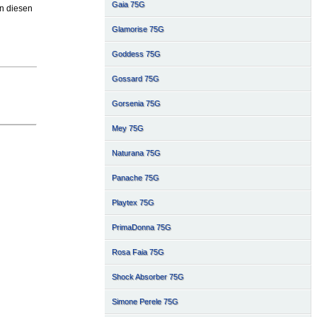
Gaia 75G
n diesen
Glamorise 75G
Goddess 75G
Gossard 75G
Gorsenia 75G
Mey 75G
Naturana 75G
Panache 75G
Playtex 75G
PrimaDonna 75G
Rosa Faia 75G
Shock Absorber 75G
Simone Perele 75G