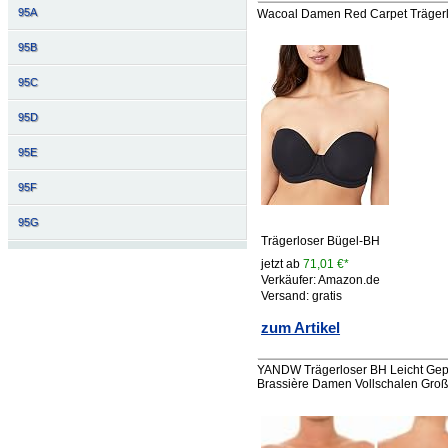
95A
Wacoal Damen Red Carpet Trägerlo
95B
95C
95D
95E
95F
95G
Trägerloser Bügel-BH
jetzt ab
71,01 €*
Verkäufer: Amazon.de
Versand: gratis
zum Artikel
YANDW Trägerloser BH Leicht Gepol
Brassière Damen Vollschalen Gro