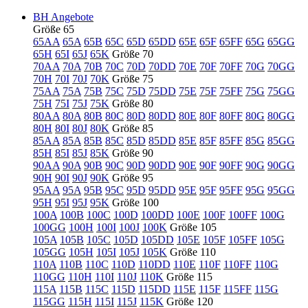
BH Angebote
Größe 65
65AA
65A
65B
65C
65D
65DD
65E
65F
65FF
65G
65GG
65H
65I
65J
65K
Größe 70
70AA
70A
70B
70C
70D
70DD
70E
70F
70FF
70G
70GG
70H
70I
70J
70K
Größe 75
75AA
75A
75B
75C
75D
75DD
75E
75F
75FF
75G
75GG
75H
75I
75J
75K
Größe 80
80AA
80A
80B
80C
80D
80DD
80E
80F
80FF
80G
80GG
80H
80I
80J
80K
Größe 85
85AA
85A
85B
85C
85D
85DD
85E
85F
85FF
85G
85GG
85H
85I
85J
85K
Größe 90
90AA
90A
90B
90C
90D
90DD
90E
90F
90FF
90G
90GG
90H
90I
90J
90K
Größe 95
95AA
95A
95B
95C
95D
95DD
95E
95F
95FF
95G
95GG
95H
95I
95J
95K
Größe 100
100A
100B
100C
100D
100DD
100E
100F
100FF
100G
100GG
100H
100I
100J
100K
Größe 105
105A
105B
105C
105D
105DD
105E
105F
105FF
105G
105GG
105H
105I
105J
105K
Größe 110
110A
110B
110C
110D
110DD
110E
110F
110FF
110G
110GG
110H
110I
110J
110K
Größe 115
115A
115B
115C
115D
115DD
115E
115F
115FF
115G
115GG
115H
115I
115J
115K
Größe 120