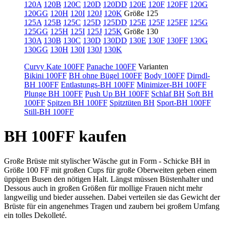
120A
120B
120C
120D
120DD
120E
120F
120FF
120G
120GG
120H
120I
120J
120K
Größe 125
125A
125B
125C
125D
125DD
125E
125F
125FF
125G
125GG
125H
125I
125J
125K
Größe 130
130A
130B
130C
130D
130DD
130E
130F
130FF
130G
130GG
130H
130I
130J
130K
Curvy Kate 100FF
Panache 100FF
Varianten
Bikini 100FF
BH ohne Bügel 100FF
Body 100FF
Dirndl-
BH 100FF
Entlastungs-BH 100FF
Minimizer-BH 100FF
Plunge BH 100FF
Push Up BH 100FF
Schlaf BH
Soft BH
100FF
Spitzen BH 100FF
Spitztüten BH
Sport-BH 100FF
Still-BH 100FF
BH 100FF kaufen
Große Brüste mit stylischer Wäsche gut in Form - Schicke BH in
Größe 100 FF mit großen Cups für große Oberweiten geben einem
üppigen Busen den nötigen Halt. Längst müssen Büstenhalter und
Dessous auch in großen Größen für mollige Frauen nicht mehr
langweilig und bieder aussehen. Dabei verteilen sie das Gewicht der
Brüste für ein angenehmes Tragen und zaubern bei großem Umfang
ein tolles Dekolleté.