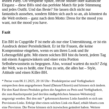
letzten Party. Ob verspielte Spitze, freche Muster oder klassische
Eleganz – diese BHs sind das perfekte Match für jede Stimmung
und jedes Outfit. Und das Beste? Sie lassen dich nicht nur
fantastisch aussehen, sondern fühlen sich auch so an, als könntest du
die Welt erobern – ganz nach dem Motto: Dress for the mood you
want, not the mood you have.
Fazit
Ein BH in Cupgröße F ist mehr als nur eine Unterstützung, er ist ein
Ausdruck deiner Persönlichkeit. Er ist für Frauen, die keine
Kompromisse eingehen, wenn es um ihren Look und ihr
Lebensgefühl geht. Mit einem solchen BH bist du bereit, jedem Tag
mit einem Augenzwinkern und einer extra Portion
Selbstbewusstsein zu begegnen. Also, worauf wartest du noch? Zeig
der Welt, was es heißt, eine Frau zu sein, die alles hat – Style,
Attitude und einen Killer-BH.
* Preise vom 06.11.2025, 20:16 Uhr - Produktpreise und Verfügbarkeit
entsprechen dem angegebenen Stand (Datum/Uhrzeit) und können sich ändern.
Für den Kauf dieses Produkts gelten die Angaben zu Preis und Verfügbarkeit,
die zum Kaufzeitpunkt [auf der/den maßgeblichen Amazon-Website(s)]
angezeigt werden. Bei den mit * gekennzeichneten Links handelt es sich um
Provisions-Links. Erfolgt über einen solchen Link ein Kauf, erhält bhsets.com
eine Provision. Die Preise können sich inzwischen geändert haben. Weitere