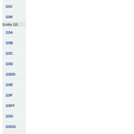
110J
110K
Größe 115
115A
115B
115C
115D
115DD
115E
115F
115FF
115G
115GG