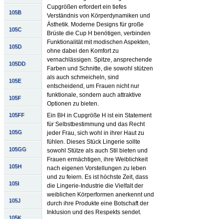
Cupgrößen erfordert ein tiefes
105B
Verständnis von Körperdynamiken und
Ästhetik. Moderne Designs für große
105C
Brüste die Cup H benötigen, verbinden
Funktionalität mit modischen Aspekten,
105D
ohne dabei den Komfort zu
vernachlässigen. Spitze, ansprechende
105DD
Farben und Schnitte, die sowohl stützen
als auch schmeicheln, sind
105E
entscheidend, um Frauen nicht nur
funktionale, sondern auch attraktive
105F
Optionen zu bieten.
105FF
Ein BH in Cupgröße H ist ein Statement
für Selbstbestimmung und das Recht
105G
jeder Frau, sich wohl in ihrer Haut zu
fühlen. Dieses Stück Lingerie sollte
105GG
sowohl Stütze als auch Stil bieten und
Frauen ermächtigen, ihre Weiblichkeit
105H
nach eigenen Vorstellungen zu leben
und zu feiern. Es ist höchste Zeit, dass
105I
die Lingerie-Industrie die Vielfalt der
weiblichen Körperformen anerkennt und
105J
durch ihre Produkte eine Botschaft der
Inklusion und des Respekts sendet.
105K