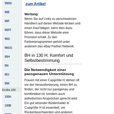
95DD
zum Artikel
95E
Werbung:
Wenn Sie auf Links zu verschiedenen
95F
Händlern auf dieser Website klicken und
einen Kauf tätigen, kann dies dazu
95FF
führen, dass diese Website eine
Provision erhält. Zu den
95G
Partnerprogrammen gehört unter
anderem das eBay Partner Network.
95GG
BH in 130 H: Komfort und
95H
Selbstbestimmung
95I
Die Notwendigkeit einer
passgenauen Unterstützung
95J
Frauen mit einer Cupgröße H stehen oft
95K
vor der Herausforderung, einen BH zu
finden, der nicht nur passgenau und
Größe 100
komfortabel ist, sondern auch
100A
ästhetischen Ansprüchen gerecht wird.
Ein gut sitzender Büstenhalter in
100B
Cupgröße H ist essentiell, um
Rückenbeschwerden und anderen