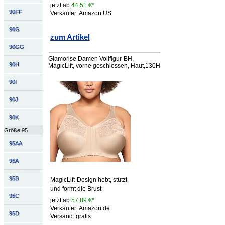
jetzt ab
44,51 €*
90FF
Verkäufer: Amazon US
90G
zum Artikel
90GG
Glamorise Damen Vollfigur-BH,
90H
MagicLift, vorne geschlossen, Haut,130H
90I
90J
90K
Größe 95
95AA
95A
95B
MagicLift-Design hebt, stützt
und formt die Brust
95C
jetzt ab
57,89 €*
Verkäufer: Amazon.de
95D
Versand: gratis