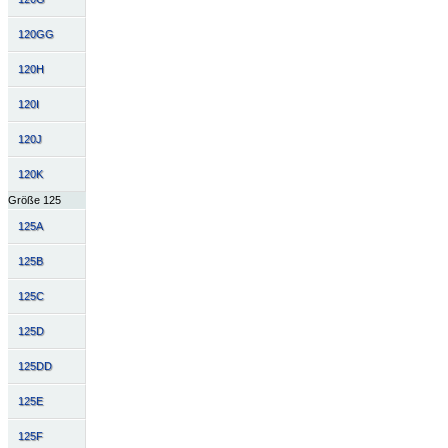
120GG
120H
120I
120J
120K
Größe 125
125A
125B
125C
125D
125DD
125E
125F