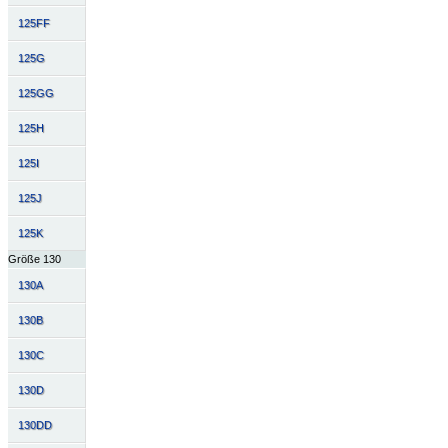
125FF
125G
125GG
125H
125I
125J
125K
Größe 130
130A
130B
130C
130D
130DD