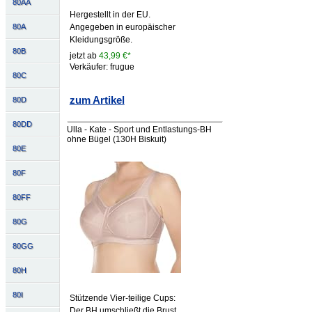
80AA
Hergestellt in der EU.
80A
Angegeben in europäischer
Kleidungsgröße.
80B
jetzt ab
43,99 €*
Verkäufer: frugue
80C
zum Artikel
80D
80DD
Ulla - Kate - Sport und Entlastungs-BH
ohne Bügel (130H Biskuit)
80E
80F
80FF
80G
80GG
80H
80I
Stützende Vier-teilige Cups:
Der BH umschließt die Brust