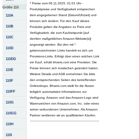
* Preise vom 06.11.2025, 01:01 Uhr -
Größe 110
Produktpreise und Verfügbarkeit entsprechen
110A
dem angegebenen Stand (Datum/Uhrzeit) und
können sich ändern. Für den Kauf dieses
110B
Produkts gelten die Angaben zu Preis und
Verfügbarkeit, die zum Kaufzeitpunkt [auf
110C
der/den maßgeblichen Amazon-Website(s)]
angezeigt werden. Bei den mit *
110D
gekennzeichneten Links handelt es sich um
Provisions-Links. Erfolgt über einen solchen Link
110DD
ein Kauf, erhält bhsets.com eine Provision. Die
Preise können sich inzwischen geändert haben.
110E
Weitere Details und AGB entnehmen Sie bitte
den entsprechenden Seiten des betreffenden
110F
Onlineshops. Bhsets.com stellt für die Nutzer
110FF
lediglich automatisiert Informationen zur
Verfügung. Amazon und das Amazon-Logo sind
110G
Warenzeichen von Amazon.com, Inc. oder eines
seiner verbundenen Unternehmen. Als Amazon-
110GG
Partner verdienen wir an qualifizierten Käufen.
110H
110I