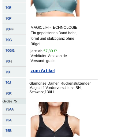
70E
70F
MAGICLIFT-TECHNOLOGIE:
70FF
Ein gepolstertes Band hebt,
formt und stützt ganz ohne
70G
Bügel.
70GG
jetzt ab
57,89 €*
Verkäufer: Amazon.de
Versand: gratis
70H
zum Artikel
70I
70J
Glamorise Damen Rückenstützender
MagicLift-Vorderverschluss-BH,
Schwarz,130H
70K
Größe 75
75AA
75A
75B