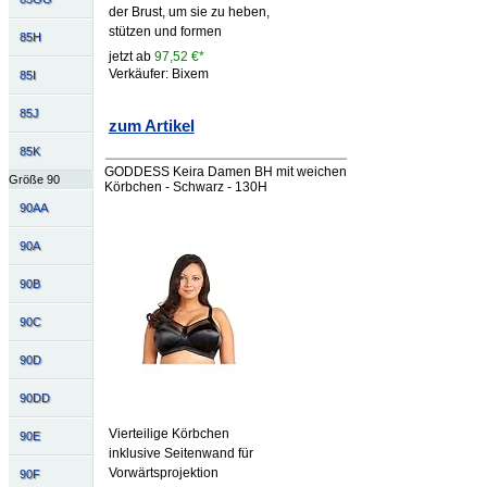
der Brust, um sie zu heben,
stützen und formen
85H
jetzt ab
97,52 €*
Verkäufer: Bixem
85I
85J
zum Artikel
85K
GODDESS Keira Damen BH mit weichen
Größe 90
Körbchen - Schwarz - 130H
90AA
90A
90B
90C
90D
90DD
Vierteilige Körbchen
90E
inklusive Seitenwand für
Vorwärtsprojektion
90F