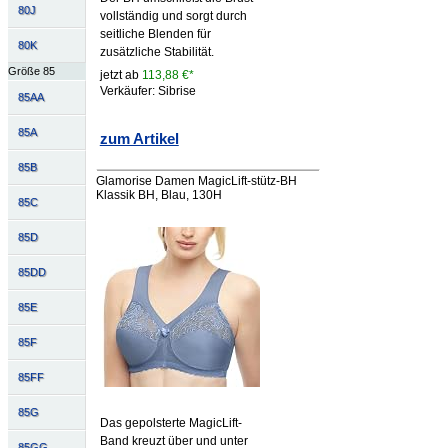
80J
vollständig und sorgt durch
seitliche Blenden für
80K
zusätzliche Stabilität.
Größe 85
jetzt ab
113,88 €*
Verkäufer: Sibrise
85AA
85A
zum Artikel
85B
Glamorise Damen MagicLift-stütz-BH
Klassik BH, Blau, 130H
85C
85D
85DD
85E
85F
85FF
85G
Das gepolsterte MagicLift-
Band kreuzt über und unter
85GG