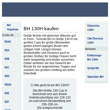
BH
Glamorise
BH 130H kaufen
Angebote
130H
Größe 65
Große Brüste mit stylischer Wäsche gut
Ulla Dessous
in Form - Schicke BH in Größe 130 H mit
65AA
großen Cups für große Oberweiten
130H
geben einem üppigen Busen den
Varianten
nötigen Halt. Längst müssen
65A
Büstenhalter und Dessous auch in
Entlastungs-
großen Größen für mollige Frauen nicht
65B
BH 130H
mehr langweilig und bieder aussehen.
Dabei verteilen sie das Gewicht der
Brüste für ein angenehmes Tragen und
65C
Schlaf BH
zaubern bei großem Umfang ein tolles
Dekolleté.
65D
Spitztüten BH
65DD
ⓘ Wie groß ist ein BH 130H?
Die BH-Größe 130 Cup H
65E
berechnet sich aus einem
Unterbrustumfang von 128-132
cm und einem Brustumfang von
65F
156-158 cm.
Die entsprechende