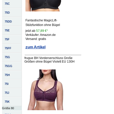
75C
75D
Fantastische MagicLift-
75DD
Stützfunktion ohne Bügel
75E
jetzt ab
57,89 €*
Verkäufer: Amazon.de
Versand: gratis
75F
zum Artikel
75FF
75G
frugue BH Vorderverschluss Große
Größen ohne Bügel Violett EU 130H
75GG
75H
75I
75J
75K
Größe 80