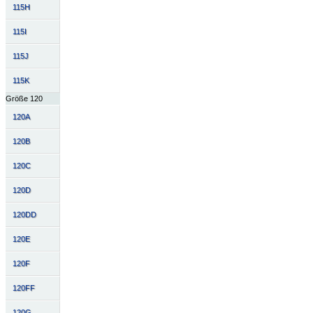
115H
115I
115J
115K
Größe 120
120A
120B
120C
120D
120DD
120E
120F
120FF
120G