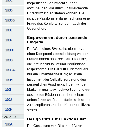
100C
körperlichen Beeinträchtigungen
vorzubeugen, die durch unzureichende
100D
Unterstützung entstehen können. Die
richtige Passform ist daher nicht nur eine
100DD
Frage des Komforts, sondern auch der
Gesundheit.
100E
Empowerment durch passende
100F
Lingerie
Die Wahl eines BHs sollte niemals zu
100FF
einer Kompromissentscheidung werden.
Frauen haben das Recht auf Produkte,
100G
die ihre Individualität und Bedürfnisse
respektieren. Ein
BH 130 H
ist mehr als
100GG
nur ein Unterwäschestück; er ist ein
Instrument der Selbstfürsorge und des
100H
persönlichen Ausdrucks. Indem wir den
Markt mit qualitativ hochwertigen und gut
100I
gestalteten Büstenhaltern bereichern,
100J
unterstützen wir Frauen darin, sich selbst
zu akzeptieren und ihre Körper positiv zu
100K
sehen.
Größe 105
Design trifft auf Funktionalität
105A
Die Gestaltung von BHs in größeren