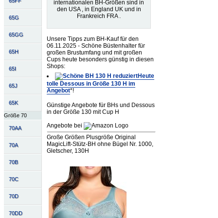
65FF
internationalen BH-Größen sind in
den USA , in England UK und in
Frankreich FRA .
65G
65GG
Unsere Tipps zum BH-Kauf für den
06.11.2025 - Schöne Büstenhalter für
65H
großen Brustumfang und mit großen
Cups heute besonders günstig in diesen
Shops:
65I
Heute
tolle Dessous in Größe 130 H im
65J
Angebot
*!
65K
Günstige Angebote für BHs und Dessous
in der Größe 130 mit Cup H
Größe 70
Angebote bei
70AA
Große Größen Plusgröße Original
MagicLift-Stütz-BH ohne Bügel Nr. 1000,
70A
Gletscher, 130H
70B
70C
70D
70DD