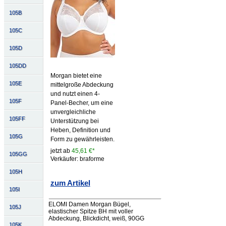
105B
105C
105D
105DD
Morgan bietet eine
105E
mittelgroße Abdeckung
und nutzt einen 4-
105F
Panel-Becher, um eine
unvergleichliche
105FF
Unterstützung bei
Heben, Definition und
105G
Form zu gewährleisten.
jetzt ab
45,61 €*
105GG
Verkäufer: braforme
105H
zum Artikel
105I
ELOMI Damen Morgan Bügel,
105J
elastischer Spitze BH mit voller
Abdeckung, Blickdicht, weiß, 90GG
105K