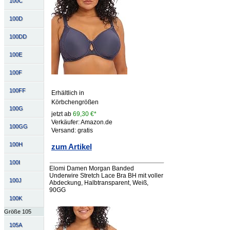
100C
100D
100DD
100E
100F
100FF
Erhältlich in
Körbchengrößen
100G
jetzt ab
69,30 €*
Verkäufer: Amazon.de
100GG
Versand: gratis
100H
zum Artikel
100I
Elomi Damen Morgan Banded
Underwire Stretch Lace Bra BH mit voller
100J
Abdeckung, Halbtransparent, Weiß,
90GG
100K
Größe 105
105A