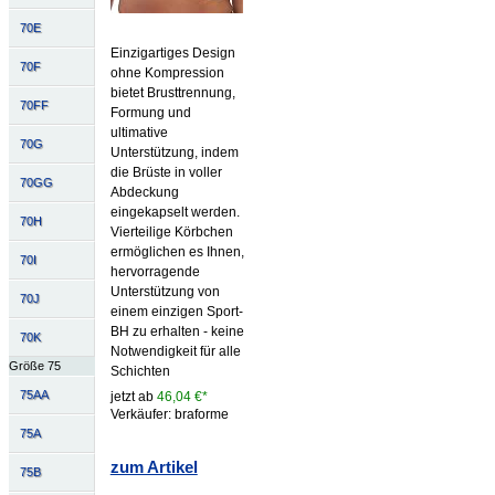
70E
Einzigartiges Design
70F
ohne Kompression
bietet Brusttrennung,
70FF
Formung und
ultimative
70G
Unterstützung, indem
die Brüste in voller
70GG
Abdeckung
eingekapselt werden.
70H
Vierteilige Körbchen
ermöglichen es Ihnen,
70I
hervorragende
Unterstützung von
70J
einem einzigen Sport-
BH zu erhalten - keine
70K
Notwendigkeit für alle
Größe 75
Schichten
75AA
jetzt ab
46,04 €*
Verkäufer: braforme
75A
zum Artikel
75B