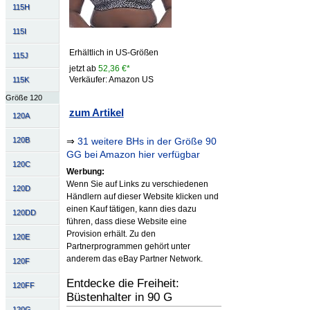
115H
115I
Erhältlich in US-Größen
115J
jetzt ab
52,36 €*
Verkäufer: Amazon US
115K
Größe 120
zum Artikel
120A
⇒
31 weitere BHs in der Größe 90
120B
GG bei Amazon hier verfügbar
120C
Werbung:
Wenn Sie auf Links zu verschiedenen
120D
Händlern auf dieser Website klicken und
einen Kauf tätigen, kann dies dazu
120DD
führen, dass diese Website eine
Provision erhält. Zu den
120E
Partnerprogrammen gehört unter
anderem das eBay Partner Network.
120F
Entdecke die Freiheit:
120FF
Büstenhalter in 90 G
120G