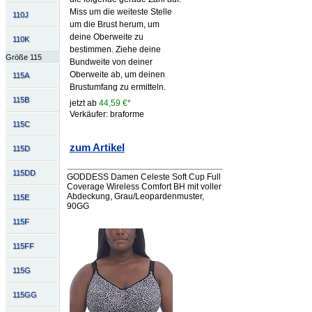
Miss um die weiteste Stelle
110J
um die Brust herum, um
deine Oberweite zu
110K
bestimmen. Ziehe deine
Größe 115
Bundweite von deiner
Oberweite ab, um deinen
115A
Brustumfang zu ermitteln.
115B
jetzt ab
44,59 €*
Verkäufer: braforme
115C
zum Artikel
115D
115DD
GODDESS Damen Celeste Soft Cup Full
Coverage Wireless Comfort BH mit voller
Abdeckung, Grau/Leopardenmuster,
115E
90GG
115F
115FF
115G
115GG