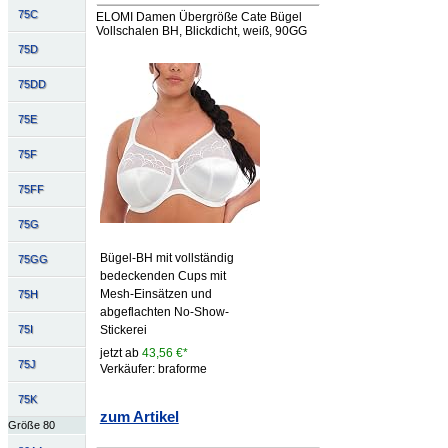
75C
ELOMI Damen Übergröße Cate Bügel
Vollschalen BH, Blickdicht, weiß, 90GG
75D
75DD
75E
75F
75FF
75G
Bügel-BH mit vollständig
75GG
bedeckenden Cups mit
Mesh-Einsätzen und
75H
abgeflachten No-Show-
75I
Stickerei
jetzt ab
43,56 €*
75J
Verkäufer: braforme
75K
zum Artikel
Größe 80