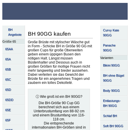
BH
Curvy Kate
BH 90GG kaufen
Angebote
90GG
Größe 65
Große Brüste mit stylischer Wäsche gut
Panache
in Form - Schicke BH in Größe 90 GG mit
65AA
großen Cups für große Oberweiten
90GG
geben einem üppigen Busen den
Varianten
nötigen Halt. Längst müssen
65A
Büstenhalter und Dessous auch in
Bikini 90GG
großen Größen für mollige Frauen nicht
65B
mehr langweilig und bieder aussehen.
Dabei verteilen sie das Gewicht der
BH ohne Bügel
Brüste für ein angenehmes Tragen und
65C
90GG
zaubern ein tolles Dekolleté.
65D
Body 90GG
ⓘ Wie groß ist ein BH 90GG?
65DD
Entlastungs-
Die BH-Größe 90 Cup GG
BH 90GG
berechnet sich aus einem
65E
Unterbrustumfang von 88-92 cm
und einem Brustumfang von 116-
Schlaf BH
118 cm.
65F
Die entsprechende
Soft BH 90GG
internationalen BH-Größen sind in