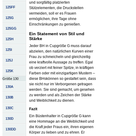
und sorgfältig platzierten
125FF
Stützelementen, die Druckstellen
vermeiden, soll er es Frauen
125G
ermöglichen, ihre Tage ohne
Einschränkungen zu genießen.
125GG
Ein Statement von Stil und
Stärke
125H
Jeder BH in Cupgröße G muss darauf
125I
abzielen, den natürlichen Kurven einer
Frau zu schmeicheln und gleichzeitig
125J
eine kraftvolle Aussage zu treffen. Egal
ob verziert mit feiner Spitze, in kräftigen
125K
Farben oder mit einzigartigen Mustern –
diese BHskönnen so gestaltet sein, dass
Größe 130
sie nicht nur im Verborgenen getragen
130A
werden. Sie sind gemacht, um gesehen
zu werden und als Zeichen der Stärke
130B
und Weiblichkeit zu dienen.
130C
Fazit
Ein Büstenhalter in Cupgröße G kann
130D
eine Hommage an die Weiblichkeit und
die Kraft jeder Fraus ein, ihren eigenen
130DD
Körper zu lieben und zu ehren. Er