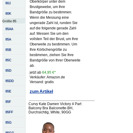
Oberkörper unter dem
80J
Brustgewebe, um Ihre
Bandgröße zu bestimmen.
80K
Wenn die Messung eine
Größe 85
ungerade Zahl ist, runden Sie
auf die folgende gerade Zahl
85AA
auf. Messen Sie um den
vollsten Teil der Brust, um Ihre
85A
Oberweite zu bestimmen. Um
Ihre Körbchengröße zu
85B
bestimmen, ziehen Sie Ihre
85C
Bandgröße von Ihrer Oberweite
ab.
85D
jetzt ab
64,95 €*
Verkäufer: Amazon.de
85DD
Versand: gratis
zum Artikel
85E
85F
Curvy Kate Damen Victory 4 Part
Balcony Bra Balconette-BH,
85FF
Durchsichtig, White, 90GG
85G
85GG