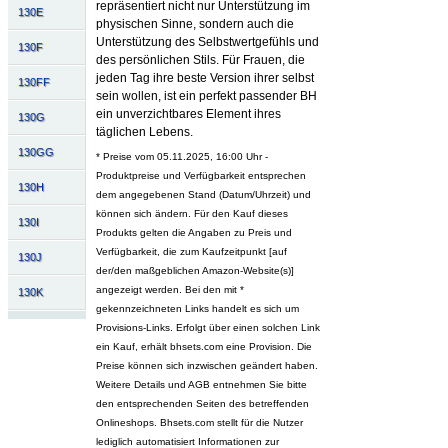
repräsentiert nicht nur Unterstützung im
130E
physischen Sinne, sondern auch die
Unterstützung des Selbstwertgefühls und
130F
des persönlichen Stils. Für Frauen, die
jeden Tag ihre beste Version ihrer selbst
130FF
sein wollen, ist ein perfekt passender BH
ein unverzichtbares Element ihres
130G
täglichen Lebens.
130GG
* Preise vom 05.11.2025, 16:00 Uhr -
Produktpreise und Verfügbarkeit entsprechen
130H
dem angegebenen Stand (Datum/Uhrzeit) und
können sich ändern. Für den Kauf dieses
130I
Produkts gelten die Angaben zu Preis und
Verfügbarkeit, die zum Kaufzeitpunkt [auf
130J
der/den maßgeblichen Amazon-Website(s)]
angezeigt werden. Bei den mit *
130K
gekennzeichneten Links handelt es sich um
Provisions-Links. Erfolgt über einen solchen Link
ein Kauf, erhält bhsets.com eine Provision. Die
Preise können sich inzwischen geändert haben.
Weitere Details und AGB entnehmen Sie bitte
den entsprechenden Seiten des betreffenden
Onlineshops. Bhsets.com stellt für die Nutzer
lediglich automatisiert Informationen zur