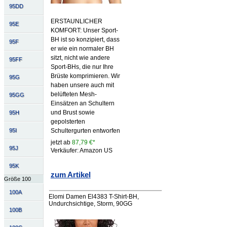
95DD
ERSTAUNLICHER
95E
KOMFORT: Unser Sport-
BH ist so konzipiert, dass
95F
er wie ein normaler BH
sitzt, nicht wie andere
95FF
Sport-BHs, die nur Ihre
Brüste komprimieren. Wir
95G
haben unsere auch mit
belüfteten Mesh-
95GG
Einsätzen an Schultern
und Brust sowie
95H
gepolsterten
95I
Schultergurten entworfen
jetzt ab
87,79 €*
95J
Verkäufer: Amazon US
95K
zum Artikel
Größe 100
100A
Elomi Damen El4383 T-Shirt-BH,
Undurchsichtige, Storm, 90GG
100B