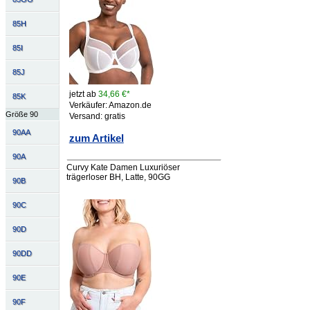
85H
85I
85J
jetzt ab
34,66 €*
85K
Verkäufer: Amazon.de
Größe 90
Versand: gratis
90AA
zum Artikel
90A
Curvy Kate Damen Luxuriöser
trägerloser BH, Latte, 90GG
90B
90C
90D
90DD
90E
90F