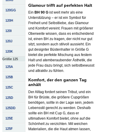
Glamour trifft auf perfekten Halt
120GG
Ein
BH 90 G
ist weit mehr als eine
Unterstützung – er ist ein Symbol für
120H
Freiheit und Selbstliebe, das Glamour
und Komfort vereint. Frauen mit größerer
120I
Oberweite wissen, dass es entscheidend
ist, einen BH zu tragen, der nicht nur gut
120J
sitzt, sondern auch stilvoll aussieht. Ein
gut designter Büstenhalter in Größe G
120K
bietet die perfekte Mischung aus festem
Größe 125
Halt und atemberaubender Ästhetik, die
jede Frau dazu bringt, sich selbstbewusst
125A
und attraktiv zu fühlen.
125B
Komfort, der den ganzen Tag
anhält
125C
Der Alltag fordert seinen Tribut, und ein
BH für Brüste, die größere Cupgrößen
125D
benötigen, sollte in der Lage sein, jedem
Lebensstil gerecht zu werden. Deshalb
125DD
sollte ein BH mit Cup G, dass er
ultimativen Komfort bietet, ohne auf die
125E
Schönheit zu verzichten. Mit weichen
125F
Materialien, die die Haut atmen lassen,