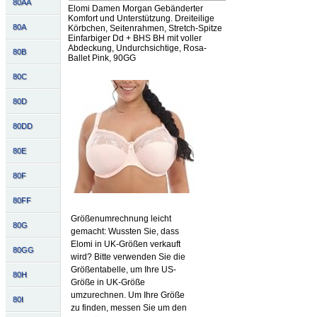
80AA
Elomi Damen Morgan Gebänderter
Komfort und Unterstützung. Dreiteilige
80A
Körbchen, Seitenrahmen, Stretch-Spitze
Einfarbiger Dd + BHS BH mit voller
Abdeckung, Undurchsichtige, Rosa-
80B
Ballet Pink, 90GG
80C
80D
80DD
80E
80F
80FF
Größenumrechnung leicht
80G
gemacht: Wussten Sie, dass
Elomi in UK-Größen verkauft
80GG
wird? Bitte verwenden Sie die
Größentabelle, um Ihre US-
80H
Größe in UK-Größe
umzurechnen. Um Ihre Größe
80I
zu finden, messen Sie um den