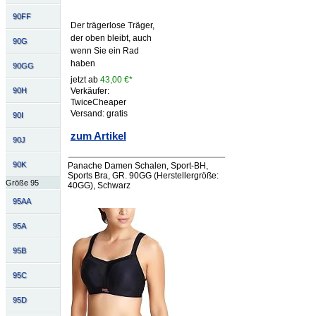
90FF
Der trägerlose Träger,
der oben bleibt, auch
90G
wenn Sie ein Rad
haben
90GG
jetzt ab
43,00 €*
Verkäufer:
90H
TwiceCheaper
Versand: gratis
90I
zum Artikel
90J
90K
Panache Damen Schalen, Sport-BH,
Sports Bra, GR. 90GG (Herstellergröße:
Größe 95
40GG), Schwarz
95AA
95A
95B
95C
95D