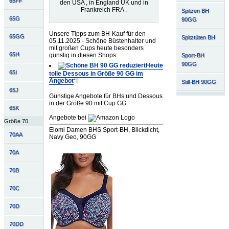
65FF
den USA , in England UK und in
Frankreich FRA .
Spitzen BH
65G
90GG
Unsere Tipps zum BH-Kauf für den
65GG
Spitztüten BH
05.11.2025 - Schöne Büstenhalter und
mit großen Cups heute besonders
65H
günstig in diesen Shops:
Sport-BH
90GG
Heute
65I
tolle Dessous in Größe 90 GG im
Angebot
*!
Still-BH 90GG
65J
Günstige Angebote für BHs und Dessous
in der Größe 90 mit Cup GG
65K
Angebote bei
Größe 70
Elomi Damen BHS Sport-BH, Blickdicht,
70AA
Navy Geo, 90GG
70A
70B
70C
70D
70DD