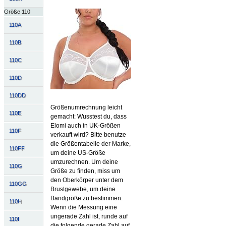
Größe 110
110A
110B
110C
110D
110DD
Größenumrechnung leicht
110E
gemacht: Wusstest du, dass
Elomi auch in UK-Größen
110F
verkauft wird? Bitte benutze
die Größentabelle der Marke,
110FF
um deine US-Größe
umzurechnen. Um deine
110G
Größe zu finden, miss um
den Oberkörper unter dem
110GG
Brustgewebe, um deine
Bandgröße zu bestimmen.
110H
Wenn die Messung eine
ungerade Zahl ist, runde auf
110I
die folgende gerade Zahl auf.