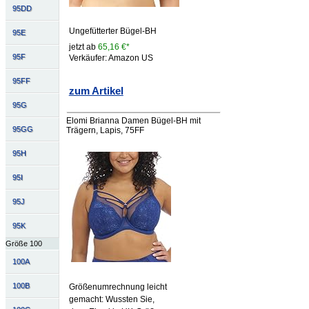
95DD
Ungefütterter Bügel-BH
95E
jetzt ab
65,16 €*
95F
Verkäufer: Amazon US
95FF
zum Artikel
95G
Elomi Brianna Damen Bügel-BH mit
95GG
Trägern, Lapis, 75FF
95H
95I
95J
95K
Größe 100
100A
100B
Größenumrechnung leicht
gemacht: Wussten Sie,