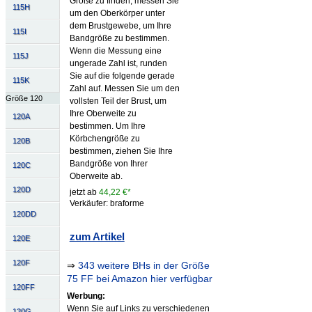
Größe zu finden, messen Sie
115H
um den Oberkörper unter
dem Brustgewebe, um Ihre
115I
Bandgröße zu bestimmen.
Wenn die Messung eine
115J
ungerade Zahl ist, runden
Sie auf die folgende gerade
115K
Zahl auf. Messen Sie um den
Größe 120
vollsten Teil der Brust, um
Ihre Oberweite zu
120A
bestimmen. Um Ihre
Körbchengröße zu
120B
bestimmen, ziehen Sie Ihre
Bandgröße von Ihrer
120C
Oberweite ab.
120D
jetzt ab
44,22 €*
Verkäufer: braforme
120DD
zum Artikel
120E
120F
⇒
343 weitere BHs in der Größe
75 FF bei Amazon hier verfügbar
120FF
Werbung:
Wenn Sie auf Links zu verschiedenen
120G