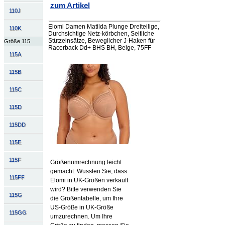
zum Artikel
110J
Elomi Damen Matilda Plunge Dreiteilige,
110K
Durchsichtige Netz-körbchen, Seitliche
Stützeinsätze, Beweglicher J-Haken für
Größe 115
Racerback Dd+ BHS BH, Beige, 75FF
115A
115B
115C
115D
115DD
115E
115F
Größenumrechnung leicht
gemacht: Wussten Sie, dass
115FF
Elomi in UK-Größen verkauft
wird? Bitte verwenden Sie
115G
die Größentabelle, um Ihre
US-Größe in UK-Größe
115GG
umzurechnen. Um Ihre