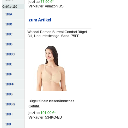
jetzt ab
77,90 €*
Verkäufer: Amazon US
Größe 110
110A
zum Artikel
110B
Wacoal Damen Surreal Comfort Bügel
110C
BH, Undurchsichtige, Sand, 75FF
110D
110DD
110E
110F
110FF
110G
Bügel für ein kissenähnliches
110GG
Gefühl.
jetzt ab
101,00 €*
110H
Verkäufer: 534KO-EU
110I