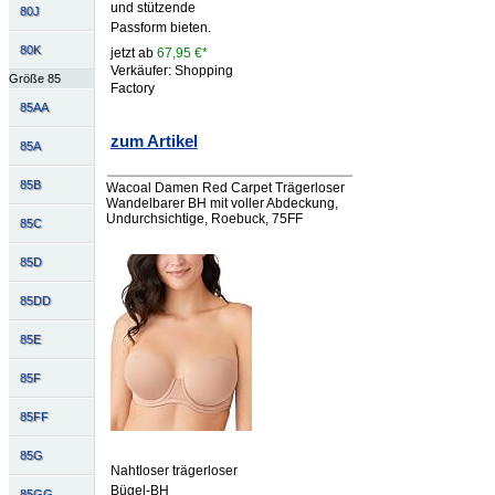
und stützende
80J
Passform bieten.
80K
jetzt ab
67,95 €*
Verkäufer: Shopping
Größe 85
Factory
85AA
zum Artikel
85A
85B
Wacoal Damen Red Carpet Trägerloser
Wandelbarer BH mit voller Abdeckung,
Undurchsichtige, Roebuck, 75FF
85C
85D
85DD
85E
85F
85FF
85G
Nahtloser trägerloser
Bügel-BH
85GG