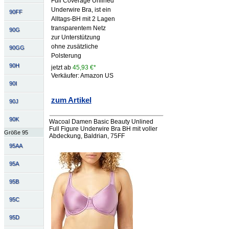
Full Coverage Unlined
Underwire Bra, ist ein
90FF
Alltags-BH mit 2 Lagen
transparentem Netz
90G
zur Unterstützung
ohne zusätzliche
90GG
Polsterung
90H
jetzt ab
45,93 €*
Verkäufer: Amazon US
90I
zum Artikel
90J
90K
Wacoal Damen Basic Beauty Unlined
Full Figure Underwire Bra BH mit voller
Größe 95
Abdeckung, Baldrian, 75FF
95AA
95A
95B
95C
95D