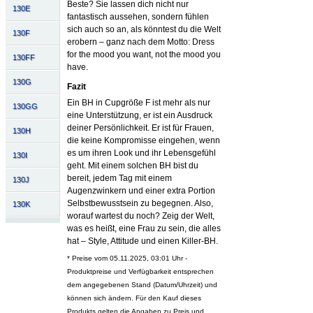
Beste? Sie lassen dich nicht nur
130E
fantastisch aussehen, sondern fühlen
sich auch so an, als könntest du die Welt
130F
erobern – ganz nach dem Motto: Dress
for the mood you want, not the mood you
130FF
have.
130G
Fazit
Ein BH in Cupgröße F ist mehr als nur
130GG
eine Unterstützung, er ist ein Ausdruck
deiner Persönlichkeit. Er ist für Frauen,
130H
die keine Kompromisse eingehen, wenn
es um ihren Look und ihr Lebensgefühl
130I
geht. Mit einem solchen BH bist du
bereit, jedem Tag mit einem
130J
Augenzwinkern und einer extra Portion
Selbstbewusstsein zu begegnen. Also,
130K
worauf wartest du noch? Zeig der Welt,
was es heißt, eine Frau zu sein, die alles
hat – Style, Attitude und einen Killer-BH.
* Preise vom 05.11.2025, 03:01 Uhr -
Produktpreise und Verfügbarkeit entsprechen
dem angegebenen Stand (Datum/Uhrzeit) und
können sich ändern. Für den Kauf dieses
Produkts gelten die Angaben zu Preis und