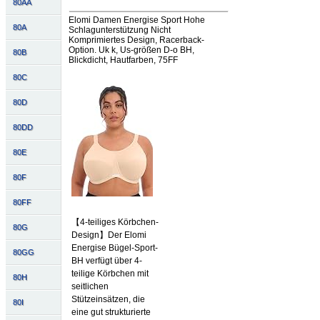
80AA
Elomi Damen Energise Sport Hohe
80A
Schlagunterstützung Nicht
Komprimiertes Design, Racerback-
Option. Uk k, Us-größen D-o BH,
80B
Blickdicht, Hautfarben, 75FF
80C
80D
80DD
80E
80F
80FF
【4-teiliges Körbchen-
80G
Design】Der Elomi
Energise Bügel-Sport-
80GG
BH verfügt über 4-
teilige Körbchen mit
80H
seitlichen
Stützeinsätzen, die
80I
eine gut strukturierte