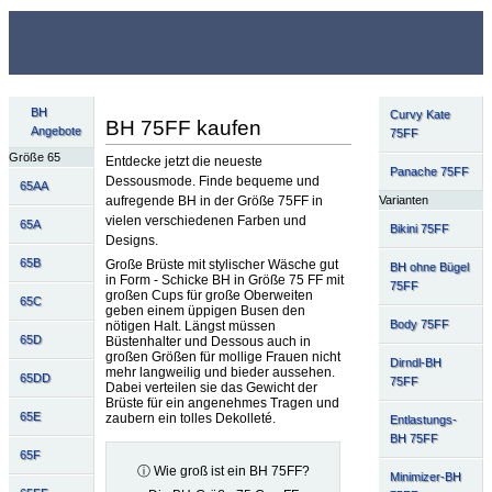
BH
Curvy Kate
BH 75FF kaufen
Angebote
75FF
Größe 65
Entdecke jetzt die neueste
Panache 75FF
Dessousmode. Finde bequeme und
65AA
Varianten
aufregende BH in der Größe 75FF in
vielen verschiedenen Farben und
65A
Bikini 75FF
Designs.
65B
Große Brüste mit stylischer Wäsche gut
BH ohne Bügel
in Form - Schicke BH in Größe 75 FF mit
75FF
großen Cups für große Oberweiten
65C
geben einem üppigen Busen den
Body 75FF
nötigen Halt. Längst müssen
65D
Büstenhalter und Dessous auch in
großen Größen für mollige Frauen nicht
Dirndl-BH
mehr langweilig und bieder aussehen.
65DD
75FF
Dabei verteilen sie das Gewicht der
Brüste für ein angenehmes Tragen und
65E
zaubern ein tolles Dekolleté.
Entlastungs-
BH 75FF
65F
ⓘ Wie groß ist ein BH 75FF?
Minimizer-BH