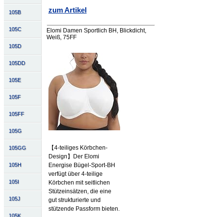
zum Artikel
105B
105C
Elomi Damen Sportlich BH, Blickdicht,
Weiß, 75FF
105D
105DD
105E
105F
105FF
105G
【4-teiliges Körbchen-
105GG
Design】Der Elomi
105H
Energise Bügel-Sport-BH
verfügt über 4-teilige
105I
Körbchen mit seitlichen
Stützeinsätzen, die eine
105J
gut strukturierte und
stützende Passform bieten.
105K