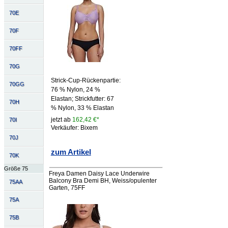
70E
70F
70FF
70G
Strick-Cup-Rückenpartie:
70GG
76 % Nylon, 24 %
Elastan; Strickfutter: 67
70H
% Nylon, 33 % Elastan
jetzt ab
162,42 €*
70I
Verkäufer: Bixem
70J
zum Artikel
70K
Größe 75
Freya Damen Daisy Lace Underwire
Balcony Bra Demi BH, Weiss/opulenter
75AA
Garten, 75FF
75A
75B