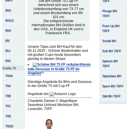
65FF
Die BH-Größe 75 Cup FF
75FF
berechnet sich aus einem
Unterbrustumfang von 73-77 cm
65G
Plunge BH
und einem Brustumfang von 99-
75FF
101 cm.
65GG
Die entsprechende
internationalen BH-Größen sind in
Push Up BH
den USA , in England UK und in
65H
75FF
Frankreich FRA .
65I
Schlaf BH
Unsere Tipps zum BH-Kauf für den
05.11.2025 - Schöne Büstenhalter und
65J
Soft BH 75FF
mit großen Cups heute besonders
günstig in diesen Shops:
65K
Spitzen BH
Heute
75FF
Größe 70
tolle Dessous in Größe 75 FF im
Angebot
*!
70AA
Spitztüten BH
Günstige Angebote für BHs und Dessous
in der Größe 75 mit Cup FF
70A
Sport-BH 75FF
Angebote bei
70B
Still-BH 75FF
Chantelle Damen C Magnifique
Seamless Unlined Minimizer BH,
70C
Lavandin, 75FF
70D
70DD