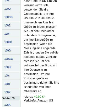
100C
dass Elomi in UK-Größen
verkauft wird? Bitte
100D
verwenden Sie die
Größentabelle, um Ihre
100DD
US-Größe in UK-Größe
umzurechnen. Um Ihre
100E
Größe zu finden, messen
Sie um den Oberkörper
100F
unter dem Brustgewebe,
um Ihre Bandgröße zu
100FF
bestimmen. Wenn die
Messung eine ungerade
100G
Zahl ist, runden Sie auf die
folgende gerade Zahl auf.
100GG
Messen Sie um den
vollsten Teil der Brust, um
100H
Ihre Oberweite zu
bestimmen. Um Ihre
100I
Körbchengröße zu
bestimmen, ziehen Sie Ihre
100J
Bandgröße von Ihrer
Oberweite ab.
100K
jetzt ab
40,90 €*
Größe 105
Verkäufer: Amazon US
105A