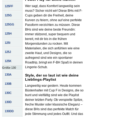
Wer sagt, dass Komfort langweilig sein
125FF
muss? Sicher nicht wir! Diese BHs mit F-
Cups geben dir die Freiheit, deine
125G
Kurven zu feiern, ohne auf eine perfekte
125GG
Passform verzichten zu müssen. Diese
BHs sind wie deine beste Freundin:
125H
immer stützend, super bequem und
bereit, mit dir bis in die frühen
125I
Morgenstunden zu rocken. Mit
Materialien, die sich anfühlen wie eine
125J
zweite Haut, und Designs, die so
aufregend sind wie ein spontaner
125K
Roadtrip, bringt ein F-BH Spaß in deinen
Lingerie-Schub.
Größe 130
130A
Style, der so laut ist wie deine
Lieblings-Playlist
130B
Langweilig war gestern. Heute kommen
Büstenhalter mit Cup F in Designs, die so
130C
bunt und vielfältig sind wie die Playlist
deiner letzten Party. Ob verspielte Spitze,
130D
freche Muster oder klassische Eleganz –
diese BHs sind das perfekte Match für
130DD
jede Stimmung und jedes Outfit. Und das