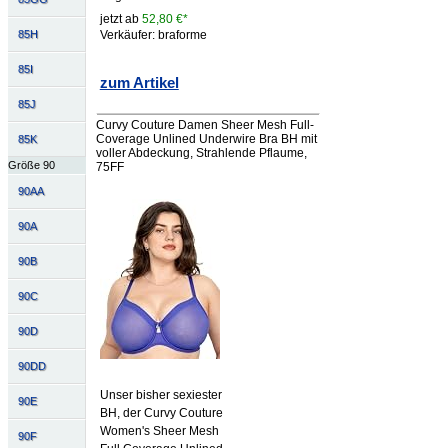
jetzt ab
52,80 €*
85H
Verkäufer: braforme
85I
zum Artikel
85J
Curvy Couture Damen Sheer Mesh Full-
Coverage Unlined Underwire Bra BH mit
85K
voller Abdeckung, Strahlende Pflaume,
Größe 90
75FF
90AA
90A
90B
90C
90D
90DD
Unser bisher sexiester
90E
BH, der Curvy Couture
Women's Sheer Mesh
90F