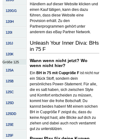
Händlern auf dieser Website klicken und
einen Kauf tätigen, kann dies dazu
120GG
führen, dass diese Website eine
Provision erhält. Zu den
120H
Partnerprogrammen gehört unter
anderem das eBay Partner Network.
120I
Unleash Your Inner Diva: BHs
120J
in 75 F
120K
Wann wenn nicht jetzt? Wo
Größe 125
wenn nicht hier?
125A
Ein
BH in 75 mit Cupgröße F
ist nicht nur
ein Stück Stoff, sondern dein
125B
persönliches Power-Statement. Für alle,
die es satt haben, sich zwischen Style
125C
und Komfort entscheiden zu müssen,
kommt hier die frohe Botschaft: Du
125D
kannst beides haben! Mit einem solchen
BH in Cupgröße F zeigst du, dass du
125DD
keine Angst hast, alle Blicke auf dich zu
ziehen und dabei auch noch verdammt
125E
gut zu unterstützen.
125F
Power Play für deine Kurven