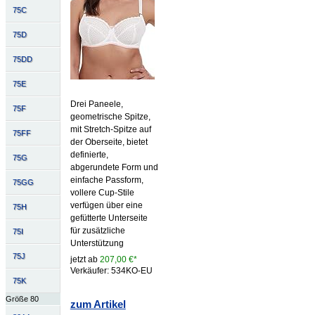
75C
75D
75DD
75E
Drei Paneele,
75F
geometrische Spitze,
mit Stretch-Spitze auf
75FF
der Oberseite, bietet
definierte,
75G
abgerundete Form und
einfache Passform,
75GG
vollere Cup-Stile
verfügen über eine
75H
gefütterte Unterseite
für zusätzliche
75I
Unterstützung
75J
jetzt ab
207,00 €*
Verkäufer: 534KO-EU
75K
Größe 80
zum Artikel