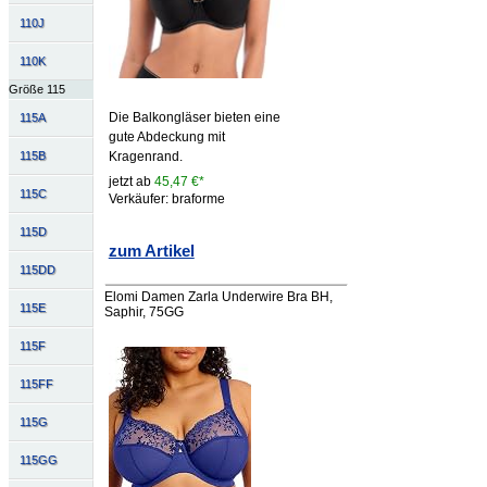
110J
110K
Größe 115
Die Balkongläser bieten eine
115A
gute Abdeckung mit
115B
Kragenrand.
jetzt ab
45,47 €*
115C
Verkäufer: braforme
115D
zum Artikel
115DD
Elomi Damen Zarla Underwire Bra BH,
115E
Saphir, 75GG
115F
115FF
115G
115GG