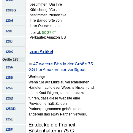
bestimmen. Um Ihre
Körbchengröße zu
120GG
bestimmen, ziehen Sie
Ihre Bandgröße von
120H
Ihrer Oberweite ab.
120I
jetzt ab
50,27 €*
Verkäufer: Amazon US
120J
zum Artikel
120K
Größe 125
⇒
47 weitere BHs in der Größe 75
125A
GG bei Amazon hier verfügbar
Werbung:
125B
Wenn Sie auf Links zu verschiedenen
Händlern auf dieser Website klicken und
125C
einen Kauf tätigen, kann dies dazu
führen, dass diese Website eine
125D
Provision erhält. Zu den
Partnerprogrammen gehört unter
125DD
anderem das eBay Partner Network.
125E
Entdecke die Freiheit:
125F
Büstenhalter in 75 G