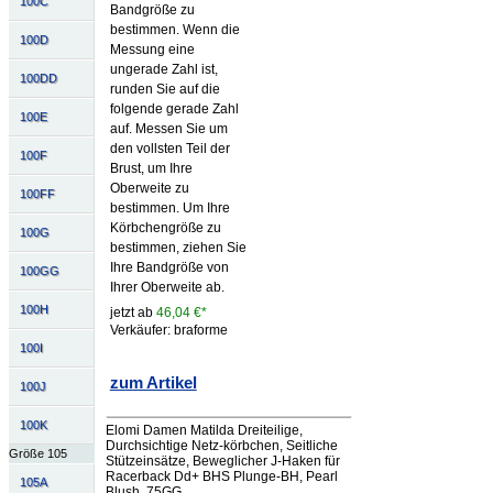
100C
Bandgröße zu
bestimmen. Wenn die
100D
Messung eine
ungerade Zahl ist,
100DD
runden Sie auf die
folgende gerade Zahl
100E
auf. Messen Sie um
den vollsten Teil der
100F
Brust, um Ihre
Oberweite zu
100FF
bestimmen. Um Ihre
Körbchengröße zu
100G
bestimmen, ziehen Sie
Ihre Bandgröße von
100GG
Ihrer Oberweite ab.
100H
jetzt ab
46,04 €*
Verkäufer: braforme
100I
zum Artikel
100J
100K
Elomi Damen Matilda Dreiteilige,
Durchsichtige Netz-körbchen, Seitliche
Größe 105
Stützeinsätze, Beweglicher J-Haken für
Racerback Dd+ BHS Plunge-BH, Pearl
105A
Blush, 75GG