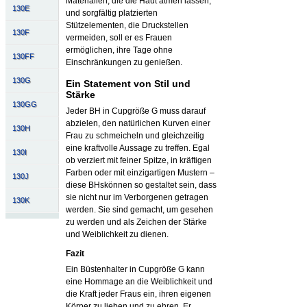
Materialien, die die Haut atmen lassen,
130E
und sorgfältig platzierten
Stützelementen, die Druckstellen
130F
vermeiden, soll er es Frauen
ermöglichen, ihre Tage ohne
130FF
Einschränkungen zu genießen.
130G
Ein Statement von Stil und
Stärke
130GG
Jeder BH in Cupgröße G muss darauf
abzielen, den natürlichen Kurven einer
130H
Frau zu schmeicheln und gleichzeitig
eine kraftvolle Aussage zu treffen. Egal
130I
ob verziert mit feiner Spitze, in kräftigen
Farben oder mit einzigartigen Mustern –
130J
diese BHskönnen so gestaltet sein, dass
sie nicht nur im Verborgenen getragen
130K
werden. Sie sind gemacht, um gesehen
zu werden und als Zeichen der Stärke
und Weiblichkeit zu dienen.
Fazit
Ein Büstenhalter in Cupgröße G kann
eine Hommage an die Weiblichkeit und
die Kraft jeder Fraus ein, ihren eigenen
Körper zu lieben und zu ehren. Er