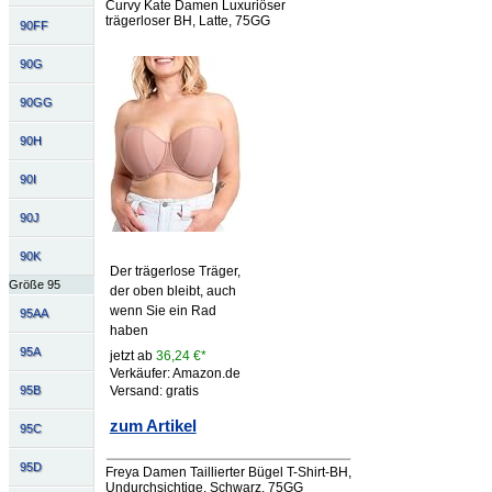
Curvy Kate Damen Luxuriöser
trägerloser BH, Latte, 75GG
90FF
90G
90GG
90H
90I
90J
90K
Der trägerlose Träger,
Größe 95
der oben bleibt, auch
wenn Sie ein Rad
95AA
haben
95A
jetzt ab
36,24 €*
Verkäufer: Amazon.de
Versand: gratis
95B
zum Artikel
95C
95D
Freya Damen Taillierter Bügel T-Shirt-BH,
Undurchsichtige, Schwarz, 75GG