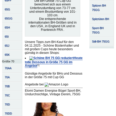
65FF
Die BH-Größe 75 Cup GG
berechnet sich aus einem
Spitzen BH
Unterbrustumfang von 73-77 cm
65G
75GG
und einem Brustumfang von 101-
103 cm.
65GG
Die entsprechende
Spitztüten BH
internationalen BH-Größen sind in
den USA , in England UK und in
65H
Sport-BH
Frankreich FRA .
75GG
65I
Still-BH 75GG
Unsere Tipps zum BH-Kauf für den
04.11.2025 - Schöne Büstenhalter und
65J
mit großen Cups heute besonders
günstig in diesen Shops:
65K
Heute
Größe 70
tolle Dessous in Größe 75 GG im
Angebot
*!
70AA
Günstige Angebote für BHs und Dessous
in der Größe 75 mit Cup GG
70A
Angebote bei
70B
Elomi Damen Energise Bügel Sport-BH,
Undurchsichtige, Vintage Denim, 75GG
70C
70D
70DD