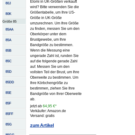
Elomi in UK-Größen verkauft
80J
wird? Bitte verwenden Sie die
Größentabelle, um Ihre US-
80K
Größe in UK-Größe
Größe 85
umzurechnen. Um Ihre Größe
zu finden, messen Sie um den
85AA
Oberkörper unter dem
Brustgewebe, um Ihre
85A
Bandgröße zu bestimmen.
Wenn die Messung eine
85B
ungerade Zahl ist, runden Sie
85C
auf die folgende gerade Zahl
auf. Messen Sie um den
85D
vollsten Teil der Brust, um Ihre
Oberweite zu bestimmen. Um
85DD
Ihre Körbchengröße zu
bestimmen, ziehen Sie Ihre
85E
Bandgröße von Ihrer Oberweite
ab.
85F
jetzt ab
64,95 €*
Verkäufer: Amazon.de
85FF
Versand: gratis
85G
zum Artikel
85GG