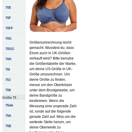
70E
70F
70FF
70G
Größenumrechnung leicht
gemacht: Wusstest du, dass
70GG
Elomi auch in UK-Größen
verkauft wird? Bitte benutze
70H
die Größentabelle der Marke,
um deine US-Größe in UK-
70I
Größe umzurechnen. Um
deine Größe zu finden,
70J
messe um den Oberkörper
unter dem Brustgewebe, um
70K
deine Bandgröße zu
Größe 75
bestimmen. Wenn die
75AA
Messung eine ungerade Zahl
ist, runde auf die folgende
75A
gerade Zahl auf. Miss um die
weiteste Stelle herum, um
75B
deine Oberweite zu