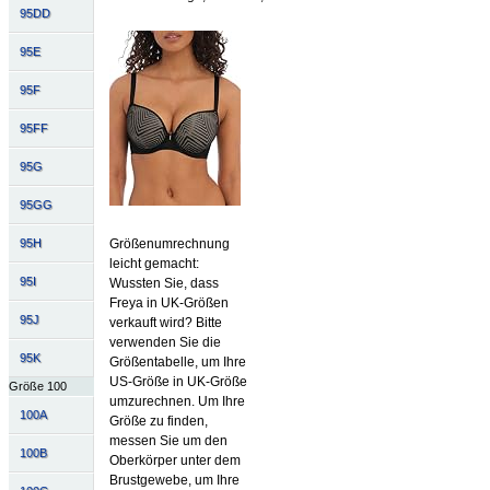
95DD
95E
95F
95FF
95G
95GG
95H
Größenumrechnung
leicht gemacht:
95I
Wussten Sie, dass
Freya in UK-Größen
95J
verkauft wird? Bitte
verwenden Sie die
95K
Größentabelle, um Ihre
US-Größe in UK-Größe
Größe 100
umzurechnen. Um Ihre
100A
Größe zu finden,
messen Sie um den
100B
Oberkörper unter dem
Brustgewebe, um Ihre