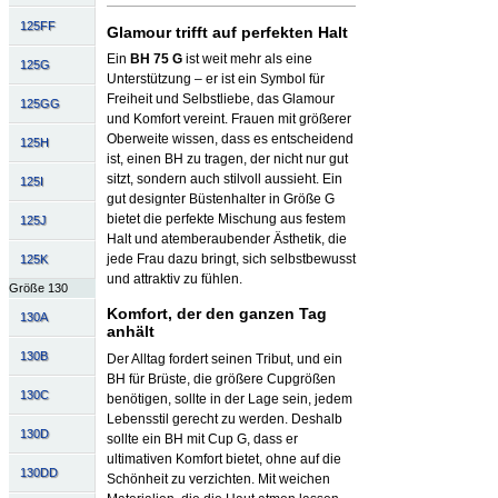
125FF
Glamour trifft auf perfekten Halt
Ein
BH 75 G
ist weit mehr als eine
125G
Unterstützung – er ist ein Symbol für
Freiheit und Selbstliebe, das Glamour
125GG
und Komfort vereint. Frauen mit größerer
Oberweite wissen, dass es entscheidend
125H
ist, einen BH zu tragen, der nicht nur gut
sitzt, sondern auch stilvoll aussieht. Ein
125I
gut designter Büstenhalter in Größe G
bietet die perfekte Mischung aus festem
125J
Halt und atemberaubender Ästhetik, die
jede Frau dazu bringt, sich selbstbewusst
125K
und attraktiv zu fühlen.
Größe 130
Komfort, der den ganzen Tag
130A
anhält
130B
Der Alltag fordert seinen Tribut, und ein
BH für Brüste, die größere Cupgrößen
130C
benötigen, sollte in der Lage sein, jedem
Lebensstil gerecht zu werden. Deshalb
130D
sollte ein BH mit Cup G, dass er
ultimativen Komfort bietet, ohne auf die
130DD
Schönheit zu verzichten. Mit weichen