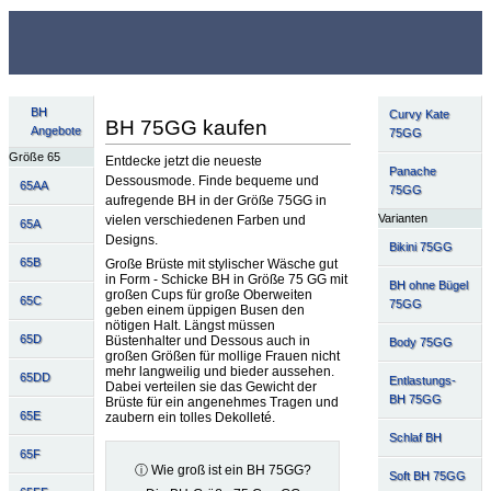
BH
Curvy Kate
BH 75GG kaufen
Angebote
75GG
Größe 65
Entdecke jetzt die neueste
Panache
Dessousmode. Finde bequeme und
65AA
75GG
aufregende BH in der Größe 75GG in
Varianten
vielen verschiedenen Farben und
65A
Designs.
Bikini 75GG
65B
Große Brüste mit stylischer Wäsche gut
in Form - Schicke BH in Größe 75 GG mit
BH ohne Bügel
großen Cups für große Oberweiten
65C
75GG
geben einem üppigen Busen den
nötigen Halt. Längst müssen
65D
Büstenhalter und Dessous auch in
Body 75GG
großen Größen für mollige Frauen nicht
mehr langweilig und bieder aussehen.
65DD
Entlastungs-
Dabei verteilen sie das Gewicht der
BH 75GG
Brüste für ein angenehmes Tragen und
65E
zaubern ein tolles Dekolleté.
Schlaf BH
65F
ⓘ Wie groß ist ein BH 75GG?
Soft BH 75GG