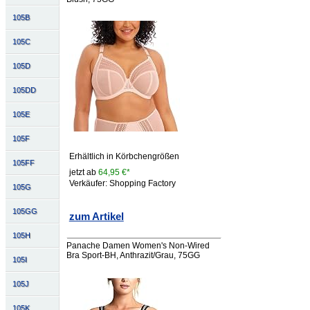
105B
105C
105D
105DD
105E
105F
Erhältlich in Körbchengrößen
105FF
jetzt ab
64,95 €*
Verkäufer: Shopping Factory
105G
105GG
zum Artikel
105H
Panache Damen Women's Non-Wired
Bra Sport-BH, Anthrazit/Grau, 75GG
105I
105J
105K