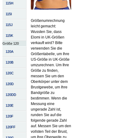
115H
115I
Größenumrechnung
115J
leicht gemacht:
Wussten Sie, dass
115K
Elomi in UK-Größen
verkauft wird? Bitte
Größe 120
verwenden Sie die
120A
Größentabelle, um Ihre
US-Größe in UK-Größe
120B
umzurechnen. Um Ihre
Größe zu finden,
120C
messen Sie um den
Oberkörper unter dem
120D
Brustgewebe, um Ihre
Bandgröße zu
120DD
bestimmen. Wenn die
Messung eine
120E
ungerade Zahl ist,
runden Sie auf die
120F
folgende gerade Zahl
auf. Messen Sie um den
120FF
vollsten Teil der Brust,
um Ihre Oberweite zu
120G