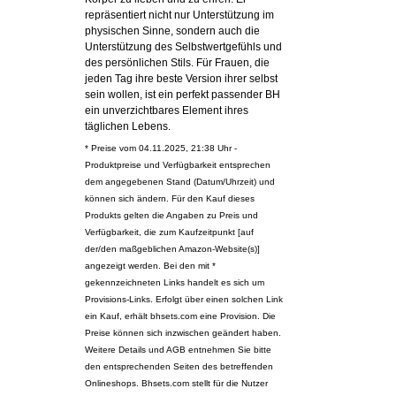
repräsentiert nicht nur Unterstützung im
physischen Sinne, sondern auch die
Unterstützung des Selbstwertgefühls und
des persönlichen Stils. Für Frauen, die
jeden Tag ihre beste Version ihrer selbst
sein wollen, ist ein perfekt passender BH
ein unverzichtbares Element ihres
täglichen Lebens.
* Preise vom 04.11.2025, 21:38 Uhr -
Produktpreise und Verfügbarkeit entsprechen
dem angegebenen Stand (Datum/Uhrzeit) und
können sich ändern. Für den Kauf dieses
Produkts gelten die Angaben zu Preis und
Verfügbarkeit, die zum Kaufzeitpunkt [auf
der/den maßgeblichen Amazon-Website(s)]
angezeigt werden. Bei den mit *
gekennzeichneten Links handelt es sich um
Provisions-Links. Erfolgt über einen solchen Link
ein Kauf, erhält bhsets.com eine Provision. Die
Preise können sich inzwischen geändert haben.
Weitere Details und AGB entnehmen Sie bitte
den entsprechenden Seiten des betreffenden
Onlineshops. Bhsets.com stellt für die Nutzer