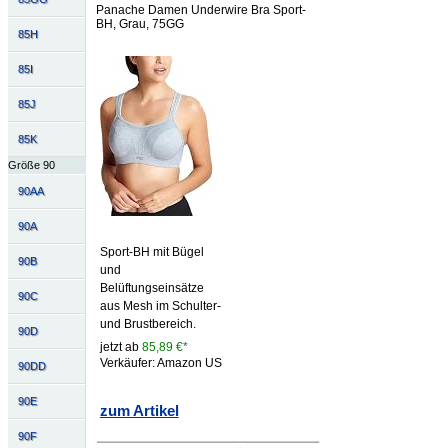
Panache Damen Underwire Bra Sport-
BH, Grau, 75GG
85H
85I
85J
85K
Größe 90
90AA
90A
Sport-BH mit Bügel
90B
und
Belüftungseinsätze
90C
aus Mesh im Schulter-
und Brustbereich.
90D
jetzt ab
85,89 €*
Verkäufer: Amazon US
90DD
90E
zum Artikel
90F