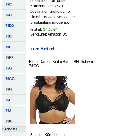
bestimmen. Um deine
75C
Körbchen-Größe zu
bestimmen, ziehe deine
75D
Unterbrustweite von deiner
Brustumfangsgröße ab.
75DD
jetzt ab
37,28 €*
Verkäufer: Amazon US
75E
75F
zum Artikel
75FF
Elomi Damen Kintai Bügel-BH, Schwarz,
75GG
75G
75GG
75H
75I
75J
75K
Größe 80
3-teilige Körbchen mit