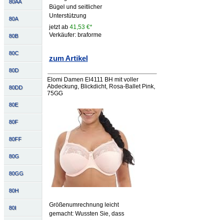
80AA
Bügel und seitlicher
Unterstützung
80A
jetzt ab
41,53 €*
Verkäufer: braforme
80B
80C
zum Artikel
80D
Elomi Damen El4111 BH mit voller
Abdeckung, Blickdicht, Rosa-Ballet Pink,
80DD
75GG
80E
80F
80FF
80G
80GG
80H
Größenumrechnung leicht
80I
gemacht: Wussten Sie, dass