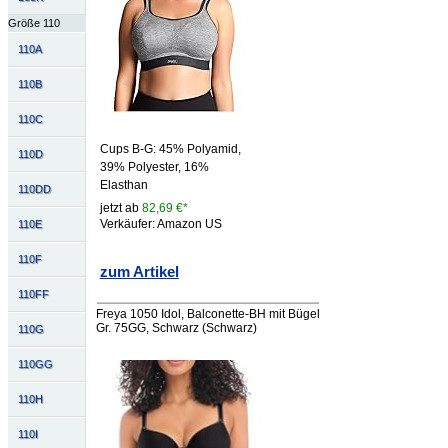
Größe 110
110A
110B
110C
Cups B-G: 45% Polyamid,
110D
39% Polyester, 16%
Elasthan
110DD
jetzt ab
82,69 €*
Verkäufer: Amazon US
110E
110F
zum Artikel
110FF
Freya 1050 Idol, Balconette-BH mit Bügel
Gr. 75GG, Schwarz (Schwarz)
110G
110GG
110H
110I