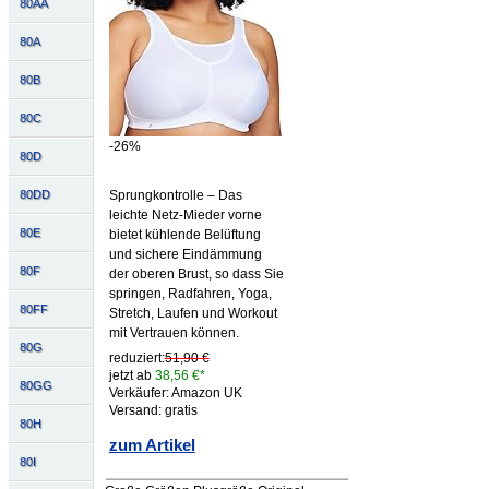
80AA
80A
80B
80C
-26%
80D
80DD
Sprungkontrolle – Das
leichte Netz-Mieder vorne
80E
bietet kühlende Belüftung
und sichere Eindämmung
80F
der oberen Brust, so dass Sie
springen, Radfahren, Yoga,
80FF
Stretch, Laufen und Workout
mit Vertrauen können.
80G
reduziert:
51,90 €
jetzt ab
38,56 €*
80GG
Verkäufer: Amazon UK
Versand: gratis
80H
zum Artikel
80I