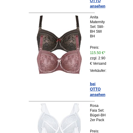
OTTO
ansehen
Anita
Maternity
Set: Still-
BH Still
BH
Preis:
115.50 €*
zzgl. 2.90
€ Versand
Verkäufer:
bei
OTTO
ansehen
Rosa
Faia Set:
Bügel-BH
2er Pack
Preis: