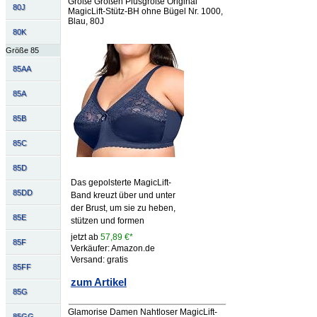
Große Größen Plusgröße Original
80J
MagicLift-Stütz-BH ohne Bügel Nr. 1000,
Blau, 80J
80K
Größe 85
85AA
85A
85B
85C
85D
Das gepolsterte MagicLift-
85DD
Band kreuzt über und unter
der Brust, um sie zu heben,
85E
stützen und formen
jetzt ab
57,89 €*
85F
Verkäufer: Amazon.de
Versand: gratis
85FF
zum Artikel
85G
Glamorise Damen Nahtloser MagicLift-
85GG