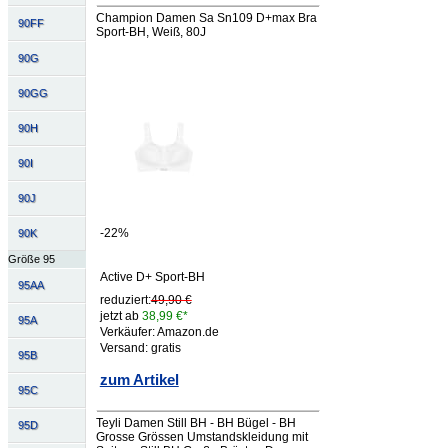
Champion Damen Sa Sn109 D+max Bra
90FF
Sport-BH, Weiß, 80J
90G
90GG
90H
90I
90J
-22%
90K
Größe 95
Active D+ Sport-BH
95AA
reduziert:
49,90 €
jetzt ab
38,99 €*
95A
Verkäufer: Amazon.de
Versand: gratis
95B
zum Artikel
95C
Teyli Damen Still BH - BH Bügel - BH
95D
Grosse Grössen Umstandskleidung mit