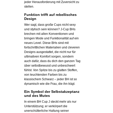
jeder Herausforderung mit Zuversicht zu
stellen.
Funktion trifft auf rebellisches
Design
Wer sagt, dass große Cups nicht sexy
und stylisch sein können? J-Cup BHs
brechen mit allen Konventionen und
bringen Mode und Funktionalität auf ein
neues Level. Diese BHs sind mit
fortschrittlichen Materialien und cleveren
Designs ausgestattet, die nicht nur für
ultimativen Komfort sorgen, sondern
auch dafür, dass du dich den ganzen Tag
über selbstbewusst und unbeschwert
fühlst. Von Spitze bis zu glatten Stoffen,
von leuchtenden Farben bis zu
klassischem Schwarz – jeder BH ist so
dynamisch wie die Frau, die ihn trägt.
Ein Symbol der Selbstakzeptanz
und des Mutes
In einem BH Cup J steckt mehr als nur
Unterstützung; er verkörpert die
unerschütterliche Haltung seiner