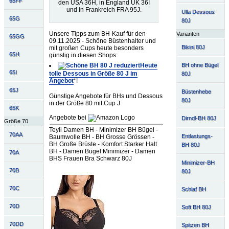
65FF
den USA 36H, in England UK 36I
und in Frankreich FRA 95J.
Ulla Dessous
65G
80J
Unsere Tipps zum BH-Kauf für den
Varianten
65GG
09.11.2025 - Schöne Büstenhalter und
Bikini 80J
mit großen Cups heute besonders
65H
günstig in diesen Shops:
BH ohne Bügel
Heute
65I
tolle Dessous in Größe 80 J im
80J
Angebot
*!
65J
Büstenhebe
Günstige Angebote für BHs und Dessous
80J
in der Größe 80 mit Cup J
65K
Angebote bei
Dirndl-BH 80J
Größe 70
Teyli Damen BH - Minimizer BH Bügel -
70AA
Entlastungs-
Baumwolle BH - BH Grosse Grössen -
BH Große Brüste - Komfort Starker Halt
BH 80J
BH - Damen Bügel Minimizer - Damen
70A
BHS Frauen Bra Schwarz 80J
Minimizer-BH
70B
80J
70C
Schlaf BH
70D
Soft BH 80J
70DD
Spitzen BH