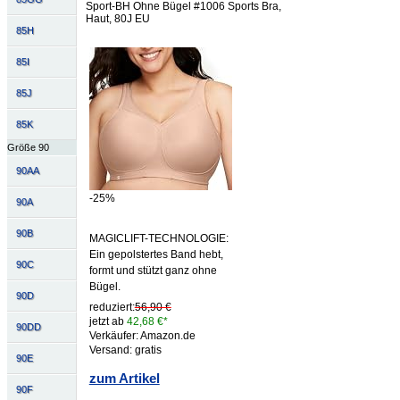
Sport-BH Ohne Bügel #1006 Sports Bra,
Haut, 80J EU
85H
85I
85J
85K
Größe 90
90AA
-25%
90A
90B
MAGICLIFT-TECHNOLOGIE:
Ein gepolstertes Band hebt,
90C
formt und stützt ganz ohne
Bügel.
90D
reduziert:
56,90 €
jetzt ab
42,68 €*
90DD
Verkäufer: Amazon.de
Versand: gratis
90E
zum Artikel
90F