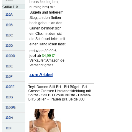
breastfeeding bra,
Größe 110
nursing bra) mit
Bügeln und höherem
110A
Steg, an den Seiten
hoch gebaut; an den
110B
Gurten befindet sich
ein Clip, mit dem sich
110C
die Schüssel leicht mit
einer Hand lösen lässt
110D
reduziert:
39,99 €
jetzt ab
34,99 €*
110DD
Verkäufer: Amazon.de
Versand: gratis
110E
zum Artikel
110F
110FF
Teyli Damen Still BH - BH Bügel - BH
Grosse Grössen Umstandskleidung mit
Spitze - Still BH Große Brüste - Damen-
110G
BHS Stillen - Frauen Bra Beige 80J
110GG
110H
110I