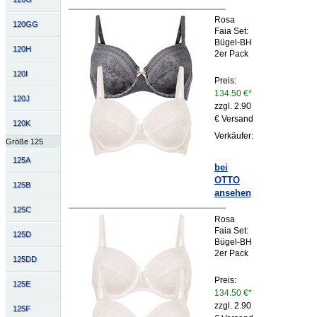
Rosa
120GG
Faia Set:
Bügel-BH
120H
2er Pack
120I
Preis:
134.50 €*
120J
zzgl. 2.90
€ Versand
120K
Verkäufer:
Größe 125
125A
bei
OTTO
125B
ansehen
125C
Rosa
Faia Set:
125D
Bügel-BH
2er Pack
125DD
Preis:
125E
134.50 €*
zzgl. 2.90
125F