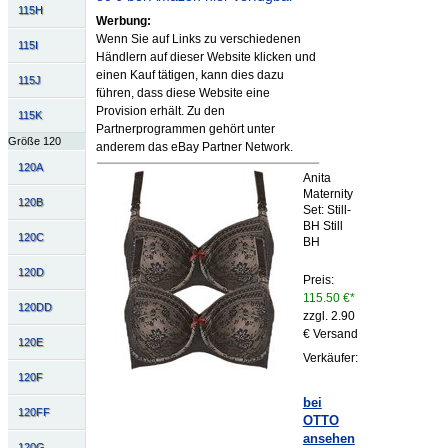
115H
Werbung:
Wenn Sie auf Links zu verschiedenen
115I
Händlern auf dieser Website klicken und
einen Kauf tätigen, kann dies dazu
115J
führen, dass diese Website eine
Provision erhält. Zu den
115K
Partnerprogrammen gehört unter
Größe 120
anderem das eBay Partner Network.
120A
Anita
Maternity
120B
Set: Still-
BH Still
120C
BH
120D
Preis:
115.50 €*
120DD
zzgl. 2.90
€ Versand
120E
Verkäufer:
120F
bei
120FF
OTTO
ansehen
120G