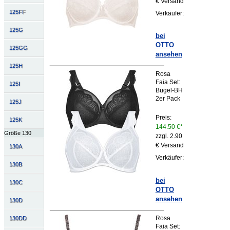
€ Versand
125FF
Verkäufer:
125G
bei
OTTO
125GG
ansehen
125H
Rosa
Faia Set:
125I
Bügel-BH
2er Pack
125J
Preis:
125K
144.50 €*
Größe 130
zzgl. 2.90
€ Versand
130A
Verkäufer:
130B
bei
130C
OTTO
ansehen
130D
Rosa
130DD
Faia Set: