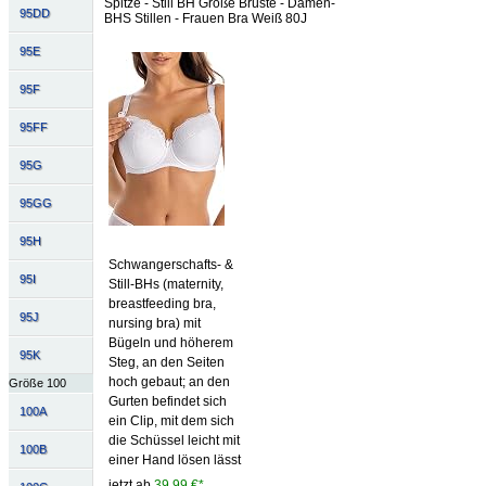
Spitze - Still BH Große Brüste - Damen-
95DD
BHS Stillen - Frauen Bra Weiß 80J
95E
95F
95FF
95G
95GG
95H
Schwangerschafts- &
95I
Still-BHs (maternity,
breastfeeding bra,
95J
nursing bra) mit
Bügeln und höherem
95K
Steg, an den Seiten
hoch gebaut; an den
Größe 100
Gurten befindet sich
100A
ein Clip, mit dem sich
die Schüssel leicht mit
100B
einer Hand lösen lässt
jetzt ab
39,99 €*