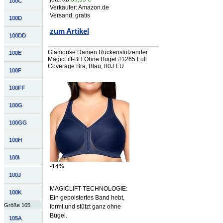
100C
Verkäufer: Amazon.de
Versand: gratis
100D
zum Artikel
100DD
Glamorise Damen Rückenstützender
100E
MagicLift-BH Ohne Bügel #1265 Full
Coverage Bra, Blau, 80J EU
100F
100FF
100G
100GG
100H
100I
-14%
100J
MAGICLIFT-TECHNOLOGIE:
100K
Ein gepolstertes Band hebt,
Größe 105
formt und stützt ganz ohne
Bügel.
105A