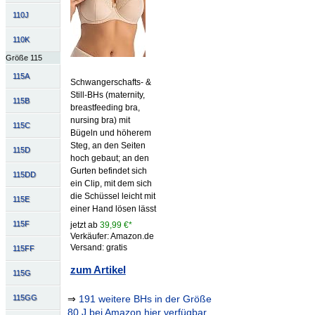
110J
110K
Größe 115
115A
Schwangerschafts- &
Still-BHs (maternity,
115B
breastfeeding bra,
nursing bra) mit
115C
Bügeln und höherem
Steg, an den Seiten
115D
hoch gebaut; an den
Gurten befindet sich
115DD
ein Clip, mit dem sich
die Schüssel leicht mit
115E
einer Hand lösen lässt
115F
jetzt ab
39,99 €*
Verkäufer: Amazon.de
Versand: gratis
115FF
zum Artikel
115G
⇒
191 weitere BHs in der Größe
115GG
80 J bei Amazon hier verfügbar