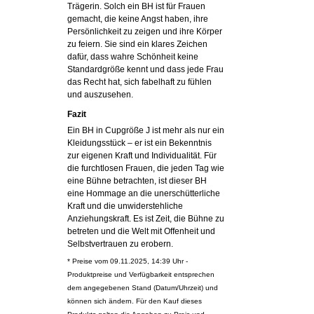
Trägerin. Solch ein BH ist für Frauen
gemacht, die keine Angst haben, ihre
Persönlichkeit zu zeigen und ihre Körper
zu feiern. Sie sind ein klares Zeichen
dafür, dass wahre Schönheit keine
Standardgröße kennt und dass jede Frau
das Recht hat, sich fabelhaft zu fühlen
und auszusehen.
Fazit
Ein BH in Cupgröße J ist mehr als nur ein
Kleidungsstück – er ist ein Bekenntnis
zur eigenen Kraft und Individualität. Für
die furchtlosen Frauen, die jeden Tag wie
eine Bühne betrachten, ist dieser BH
eine Hommage an die unerschütterliche
Kraft und die unwiderstehliche
Anziehungskraft. Es ist Zeit, die Bühne zu
betreten und die Welt mit Offenheit und
Selbstvertrauen zu erobern.
* Preise vom 09.11.2025, 14:39 Uhr -
Produktpreise und Verfügbarkeit entsprechen
dem angegebenen Stand (Datum/Uhrzeit) und
können sich ändern. Für den Kauf dieses