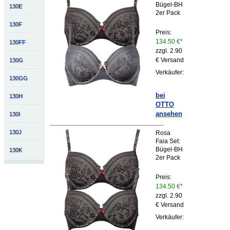
Bügel-BH
130E
2er Pack
130F
Preis:
134.50 €*
130FF
zzgl. 2.90
€ Versand
130G
Verkäufer:
130GG
bei
130H
OTTO
ansehen
130I
130J
Rosa
Faia Set:
Bügel-BH
130K
2er Pack
Preis:
134.50 €*
zzgl. 2.90
€ Versand
Verkäufer: