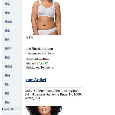
75C
75D
75DD
75E
-31%
75F
75FF
und Rückteil geben
maximalen Komfort-
75G
reduziert:
55,00 €
jetzt ab
37,95 €*
75GG
Verkäufer: Telimena
75H
zum Artikel
75I
Große Größen Plusgröße Bustier Sport-
75J
BH mit bestem Halt ohne Bügel Nr. 1066,
Weiss, 80J
75K
Größe 80