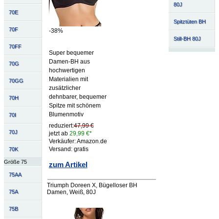
80J
70E
Spitztüten BH
70F
-38%
Still-BH 80J
70FF
Super bequemer
Damen-BH aus
70G
hochwertigen
Materialien mit
70GG
zusätzlicher
dehnbarer, bequemer
70H
Spitze mit schönem
Blumenmotiv
70I
reduziert:
47,99 €
70J
jetzt ab
29,99 €*
Verkäufer: Amazon.de
Versand: gratis
70K
Größe 75
zum Artikel
75AA
Triumph Doreen X, Bügelloser BH
Damen, Weiß, 80J
75A
75B