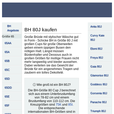
BH
Anita 80J
BH 80J kaufen
Angebote
Curvy Kate
Größe 65
Große Brüste mit stylischer Wäsche gut
80J
in Form - Schicke BH in Größe 80 J mit
65AA
großen Cups für große Oberweiten
geben einem üppigen Busen den
Elomi 80J
nötigen Halt. Längst müssen
65A
Büstenhalter und Dessous auch in
Freya 80J
großen Größen für mollige Frauen nicht
65B
mehr langweilig und bieder aussehen.
Dabei verteilen sie das Gewicht der
Gaia 80J
Brüste für ein angenehmes Tragen und
65C
zaubern ein tolles Dekolleté.
Glamorise 80J
65D
Goddess 80J
ⓘ Wie groß ist ein BH 80J?
65DD
Die BH-Größe 80 Cup J berechnet
Gorsenia 80J
sich aus einem Unterbrustumfang
65E
von 78-82 cm und einem
Brustumfang von 110-112 cm. Die
Panache 80J
Kreuzgrößen sind
75K
und
85I
.
65F
Die entsprechende
Triumph 80J
internationalen BH-Größen sind in