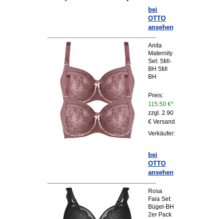
bei
OTTO
ansehen
Anita
Maternity
Set: Still-
BH Still
BH
Preis:
115.50 €*
zzgl. 2.90
€ Versand
Verkäufer:
bei
OTTO
ansehen
Rosa
Faia Set:
Bügel-BH
2er Pack