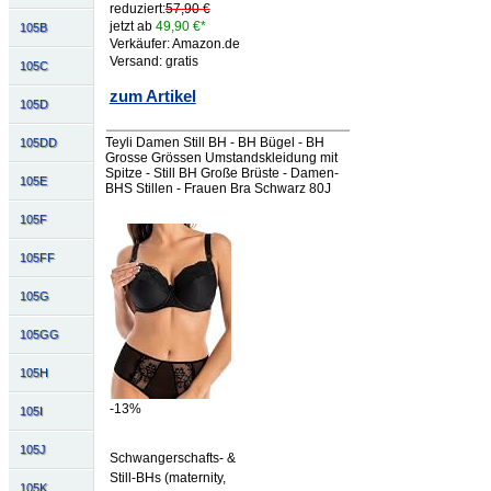
reduziert:
57,90 €
jetzt ab
49,90 €*
105B
Verkäufer: Amazon.de
Versand: gratis
105C
zum Artikel
105D
Teyli Damen Still BH - BH Bügel - BH
105DD
Grosse Grössen Umstandskleidung mit
Spitze - Still BH Große Brüste - Damen-
105E
BHS Stillen - Frauen Bra Schwarz 80J
105F
105FF
105G
105GG
105H
-13%
105I
105J
Schwangerschafts- &
Still-BHs (maternity,
105K